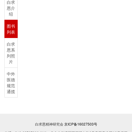
白求
恩介
绍
图书
列表
白求
恩系
列照
片
中外
医德
规范
通揽
白求恩精神研究会
京ICP备16027503号