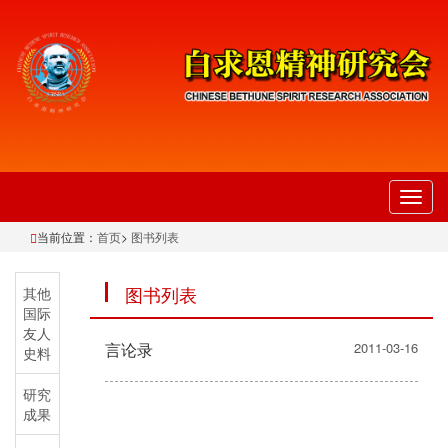
切
换
当前位置：
首页
>
图书列表
导
航
图书列表
其他
国际
友人
言论录
2011-03-16
史料
研究
成果