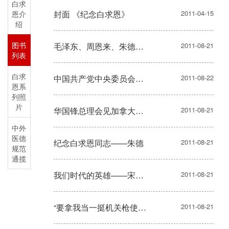
白求
封面 《纪念白求恩》
2011-04-15
恩介
绍
图书
毛泽东、周恩来、朱德、会见白求恩（油画）
2011-08-21
列表
白求
中国共产党中央委员会慰问白求恩医师家属电
2011-08-22
恩系
列照
片
华国锋总理会见加拿大外长，接收加拿大政府赠送白求恩铜像
2011-08-21
中外
医德
纪念白求恩同志——朱德
2011-08-21
规范
通揽
我们时代的英雄——宋庆龄
2011-08-21
“要拿我当一挺机关枪使用”——聂荣臻
2011-08-21