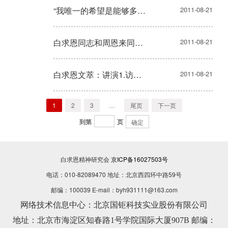
“我唯一的希望是能够多有贡献”—— 吕正操
2011-08-21
白求恩同志和周恩来同志的一夕谈——王炳南
2011-08-21
白求恩文萃：讲演1.访问“镜中国”观感
2011-08-21
1
2
3
…
尾页
下一页
到第
页
确定
白求恩精神研究会
京ICP备16027503号
电话：010-82089470 地址：北京西四环中路59号
邮编：100039 E-mail：byh931111@163.com
网络技术信息中心：北京国钜科技实业股份有限公司
地址：北京市海淀区知春路1号学院国际大厦907B 邮编：