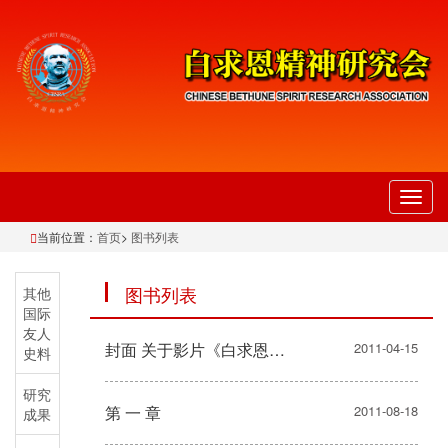
切
换
当前位置：
首页
>
图书列表
导
航
图书列表
其他
国际
友人
封面 关于影片《白求恩大夫》
2011-04-15
史料
研究
第 一 章
2011-08-18
成果