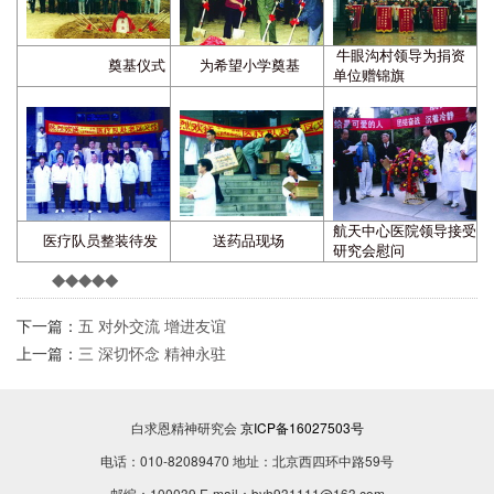
牛眼沟村领导为捐资
奠基仪式
为希望小学奠基
单位赠锦旗
航天中心医院领导接受
医疗队员整装待发
送药品现场
研究会慰问
◆◆◆◆◆
下一篇：
五 对外交流 增进友谊
上一篇：
三 深切怀念 精神永驻
白求恩精神研究会
京ICP备16027503号
电话：010-82089470 地址：北京西四环中路59号
邮编：100039 E-mail：byh931111@163.com