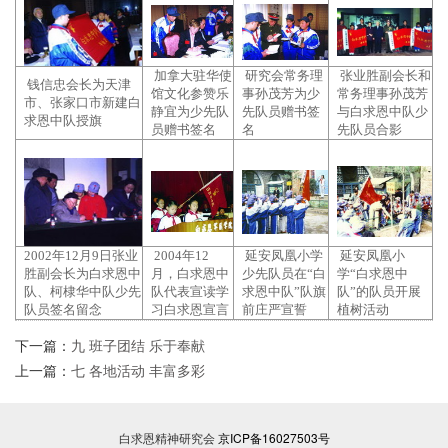
加拿大驻华使
研究会常务理
张业胜副会长和
钱信忠会长为天津
馆文化参赞乐
事孙茂芳为少
常务理事孙茂芳
市、张家口市新建白
静宜为少先队
先队员赠书签
与白求恩中队少
求恩中队授旗
员赠书签名
名
先队员合影
2002年12月9日张业
2004年12
延安凤凰小学
延安凤凰小
胜副会长为白求恩中
月，白求恩中
少先队员在“白
学“白求恩中
队、柯棣华中队少先
队代表宣读学
求恩中队”队旗
队”的队员开展
队员签名留念
习白求恩宣言
前庄严宣誓
植树活动
下一篇：
九 班子团结 乐于奉献
上一篇：
七 各地活动 丰富多彩
白求恩精神研究会
京ICP备16027503号