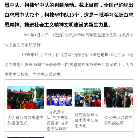
恩中队、柯棣华中队的创建活动。截止目前，全国已涌现出
白求恩中队72个，柯棣华中队13个，这是一批学习弘扬白求
恩精神、推进社会主义精神文明建设的新生力量。
1998年1月21日，纪念白求恩来华60周年暨创建少先队白求恩中
队大会在石家庄举行
1999年11月12日，在北京举行的纪念白求恩逝世和毛主席《纪
念白求恩》发表60周年座谈会暨《白求恩精神永放光芒》首发式上，为白
求恩中队授旗、向少先队员赠书。
“白求恩中
研究会领导向
大会举行向白求恩中
队”的少先队
给少先队员讲白
白求恩中队传
队授旗仪式
员宣读“白求
求恩的故事
递火炬
恩中队宣言”