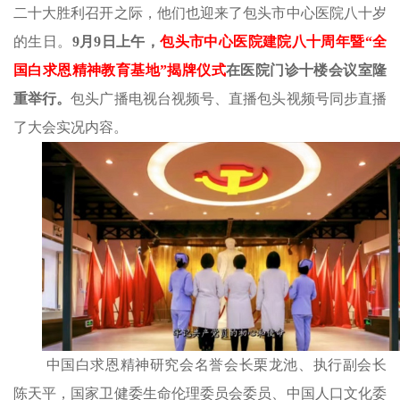
二十大胜利召开之际，他们
也迎来了
包头市中心医院八十岁
的生日。
9月9日上午，
包头市中心医院建院八十周年暨
“
全
国白求恩精神教育基地
”
揭牌仪式
在医院门诊十楼会议室隆
重举行。
包头广播电视台视频号、直播包头视频号同步直播
了大会实况内容。
中国白求恩精神研究会名誉会长栗龙池、执行副会长
陈天平，
国家卫健委生命伦理委员会委员、中国人口文化委