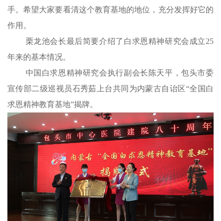
手。希望大家要看清这个教育基地的地位，充分发挥好它的
作用。
栗龙池
会长最后简要介绍了白求恩精神研究会成立25
年来的基本情况。
中
国白求恩精神研究会执行副会长陈天平，
包头
市委
宣传部二级巡视员石秀茹上台共同为内蒙古
自诒区
“全国白
求恩精神教育基地”揭牌。