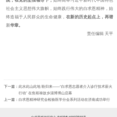
院，在党的坚强领导下，
始终高举习近平新时代中国特色
社会主义思想伟大旗帜，始终践行伟大的白求恩精神，始
终造福于人民群众的生命健康，
在新的历史起点上，再谱
新
华章。
责任编辑 天平
下一篇：
此水此山此地 盼归来——​“白求恩志愿者介入诊疗技术薪火
行动” 在焦裕禄故乡淄博博山启幕
上一篇：
白求恩精神研究会检验医学分会系列活动在济南成功举行
白求恩精神研究会
京ICP备16027503号