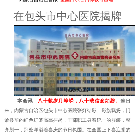
在包头市中心医院揭牌
本会讯
八十载
岁月
峥嵘，
八十载信念如磬
。
连日
来
，内蒙古自治区
包头市中心医院张灯结彩、彩旗飘扬，门
诊楼前的红色灯笼高高挂起，干部职工身着统一的服装，整
齐划一，到处洋溢着喜庆的节日氛围。在全国上下喜迎党的