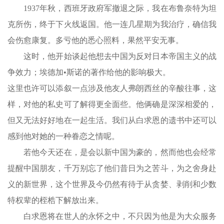
1937年秋，西班牙政府军撤退之际，我在布鲁奈特为坦
克所伤，终于下火线返国。他一连几星期为我治疗，确信我
会伤愈康复。多亏他的悉心照料，果然平安无事。
这时，他开始谈起他想去中国为反对日本帝国主义的战
争效力；埃德加•斯诺的著作给他的影响极大。
这里也许可以添叙一点涉及他友人弗朗西丝的辛酸往事，这
样，对他的私史可了解得更全面些。他俩确是深深相爱的，
但又无法好好地在一起生活。我们从白求恩的遗书中还可以
感到他对她的一种眷恋之情呢。
若他今天还在，是会以新中国为豪的，然而他也会经常
提醒中国朋友，千万别忘了他们昔日为之苦斗，为之舍身赴
义的新世界，这个世界及今仍然有待于从贪婪、剥削和少数
特权辈的桎梏下解放出来。
白求恩将在世人的永怀之中，不只因为他是为大众服务