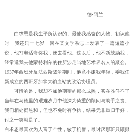
德•阿兰
白求恩是我生平所认识的、最使我感奋的人物。初识他
时，我还只十七岁，因在某文学杂志上发表了一篇短篇小
说，他打电话夸奖我，便去看他。这以后，他不断鼓励我，
经常邀我去他蒙特利尔的住所涉足当地艺术界名人的聚会。
1937年西班牙反法西斯战争期间，他竟不嫌我年轻，委我任
新成立的西班牙加拿大输血站的政治协理员。
可惜的是，我却不如他期望的那么成熟，实在胜任不了
当年在马德里的艰难岁月中他深为倚重的顾问与助手之责。
我们相处挺热和，但也不免时有争执，结果无非重归于好，
付之一笑就是了。
白求恩最喜欢为人富于个性，敏于机智，最讨厌那班只顾掇