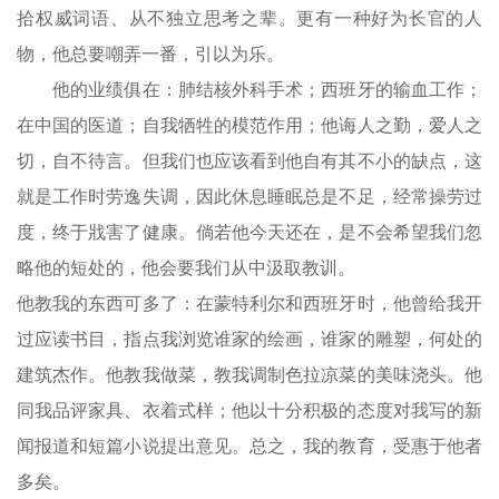
拾权威词语、从不独立思考之辈。更有一种好为长官的人
物，他总要嘲弄一番，引以为乐。
他的业绩俱在：肺结核外科手术；西班牙的输血工作；
在中国的医道；自我牺牲的模范作用；他诲人之勤，爱人之
切，自不待言。但我们也应该看到他自有其不小的缺点，这
就是工作时劳逸失调，因此休息睡眠总是不足，经常操劳过
度，终于戕害了健康。倘若他今天还在，是不会希望我们忽
略他的短处的，他会要我们从中汲取教训。
他教我的东西可多了：在蒙特利尔和西班牙时，他曾给我开
过应读书目，指点我浏览谁家的绘画，谁家的雕塑，何处的
建筑杰作。他教我做菜，教我调制色拉凉菜的美味浇头。他
同我品评家具、衣着式样；他以十分积极的态度对我写的新
闻报道和短篇小说提出意见。总之，我的教育，受惠于他者
多矣。