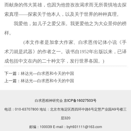
而献身的伟大英雄，也因为他曾孜孜渴求而无所畏惧地去探
索真理——探索关于他本人，以及关于世界的种种真理。
我爱他，如儿子之爱父亲。我更爱他之为大众景仰的榜
样。
(本文作者是加拿大作家、白求恩传记体小说《手
术刀就是武器》的作者之一。该书自1952年出版以来，已译
成包括中文在内的二十种文字，发行世界各国。)
下一篇：
林达光—白求恩和今天的中国
上一篇：
林达光—白求恩和今天的中国
白求恩精神研究会
京ICP备16027503号
电话：010-63707800 地址：北京市海淀区西四环中路6号定慧产业园A9号楼三
层320
邮编：100039 E-mail：byh931111@163.com