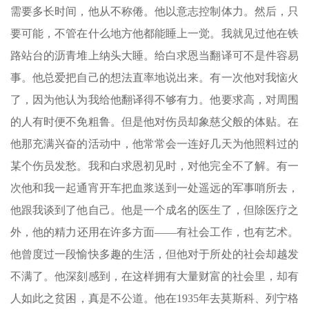
需要多长时间，他从不称倦。他以意志控制体力。然后，只
要可能，不管在什么地方他都能睡上一觉。我就见过他在铁
路站台的沥青堆上纳头大睡。给白求恩当翻译可不是件容易
事。他总爱把自己的想法直率地说出来。有一次他对我恼火
了，因为他认为我给他翻译得不够有力。他要求高，对周围
的人有时便不免粗鲁。但是他对伤员却象慈父般的体贴。在
他那充满兴奋的活动中，他常常会一连好几天为他照料过的
某个伤员发愁。我和白求恩初见时，对他完全不了解。有一
次他和我一起通宵开车把血浆送到一处遥远的军事哨所去，
他跟我谈到了他自己。他是一个成名的医生了，但除医疗之
外，他的精力还用在许多方面——有社会工作，也有艺术。
他曾度过一段愉快多趣的生活，但他对于所处的社会却越发
不满了。他深刻感到，在这样拥有大量财富的社会里，却有
人如此之贫困，真是不公道。他在1935年去莫斯科、列宁格