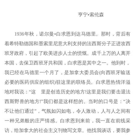
亨宁•索伦森
1936年秋，诺尔曼•白求恩到达马德里。那时，背后有
着希特勒德国和墨索里尼意大利支持的法西斯分子正进攻西
班牙政府，引起了欧美进步人士的愤慨。成千上万的人离开
本国，去保卫西班牙共和国，白求恩是其中之一。他到时，
我已经在马德里一个月了，是加拿大委员会(向西班牙输送
必要的医药供应的组织)驻这里的联络员。白求恩热情洋溢
地对我说：“这
里是创造历史的地方!这里是我们要击退法
西斯野兽的地方!”我们都是这样想的。当时的口号是：“决
不让他们通过”，气氛如闪如电，令人激动，人与人之间有
一种兄弟般的庄严情感。白求恩到来前，我一直在前线采
访，给加拿大的社会主义刊物写文章。他找我谈话，要我参