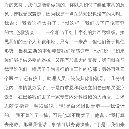
府的支持，我们是能够做到的。你以为如何?”他征求我的意
见，使我受宠若惊，因为我是一点医药知识也没有的人啊。
我说：“我看这样太好了。”就这样，我们去了巴伦西亚
的“红色救济会”——一个相当于红十字会的共产党组织。接
见我们的三个人都很年轻，只有二十来岁，但他们善于抓住
形势、当机立断的本领却使我们深感惊奇。他们说：“如果
你们能提供必要的器械，又能有加拿大的支援，我们就在马
德里给你们一幢房子作为进行输血工作的总部；另外再派四
个医生，还有护士、助理人员，统统归你们领导。”几分钟
之内，事情就办妥了。于是白求恩和我便立刻去巴黎买医疗
设备。在巴黎我们去了一家专售内外科器械的大商店。白求
恩随便指着一种器械说：“那是白求恩肋骨剪——我设计
的。”我不禁吃了一惊。可是他却不耐烦了。他说：“我打算
去伦敦。那里我懂话，事情可以办得快些。”于是，我们来