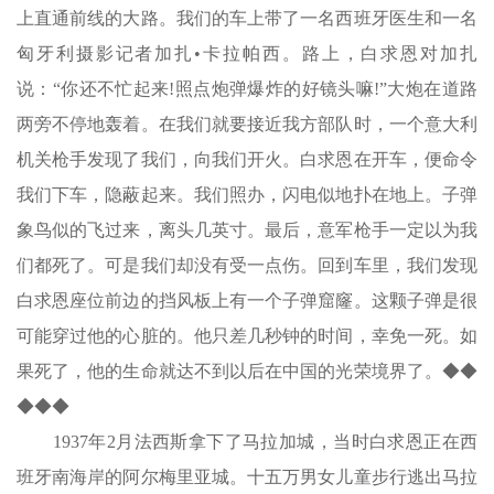
上直通前线的大路。我们的车上带了一名西班牙医生和一名
匈牙利摄影记者加扎•卡拉帕西。路上，白求恩对加扎
说：“你还不忙起来!照点炮弹爆炸的好镜头嘛!”大炮在道路
两旁不停地轰着。在我们就要接近我方部队时，一个意大利
机关枪手发现了我们，向我们开火。白求恩在开车，便命令
我们下车，隐蔽起来。我们照办，闪电似地扑在地上。子弹
象鸟似的飞过来，离头几英寸。最后，意军枪手一定以为我
们都死了。可是我们却没有受一点伤。回到车里，我们发现
白求恩座位前边的挡风板上有一个子弹窟窿。这颗子弹是很
可能穿过他的心脏的。他只差几秒钟的时间，幸免一死。如
果死了，他的生命就达不到以后在中国的光荣境界了。
◆◆
◆◆◆
1937年2月法西斯拿下了马拉加城，当时白求恩正在西
班牙南海岸的阿尔梅里亚城。十五万男女儿童步行逃出马拉