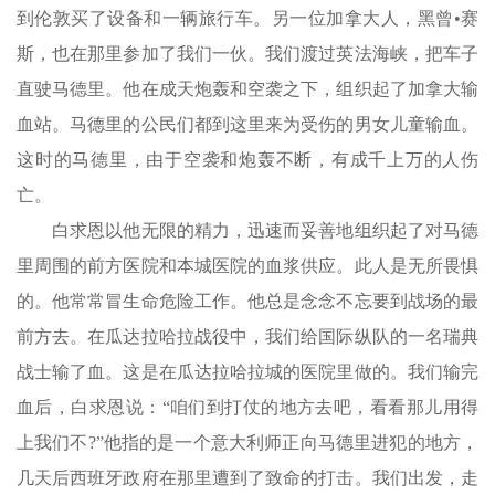
到伦敦买了设备和一辆旅行车。另一位加拿大人，黑曾•赛
斯，也在那里参加了我们一伙。我们渡过英法海峡，把车子
直驶马德里。他在成天炮轰和空袭之下，组织起了加拿大输
血站。马德里的公民们都到这里来为受伤的男女儿童输血。
这时的马德里，由于空袭和炮轰不断，有成千上万的人伤
亡。
白求恩以他无限的精力，迅速而妥善地组织起了对马德
里周围的前方医院和本城医院的血浆供应。此人是无所畏惧
的。他常常冒生命危险工作。他总是念念不忘要到战场的最
前方去。在瓜达拉哈拉战役中，我们给国际纵队的一名瑞典
战士输了血。这是在瓜达拉哈拉城的医院里做的。我们输完
血后，白求恩说：“咱们到打仗的地方去吧，看看那儿用得
上我们不?”他指的是一个意大利师正向马德里进犯的地方，
几天后西班牙政府在那里遭到了致命的打击。我们出发，走