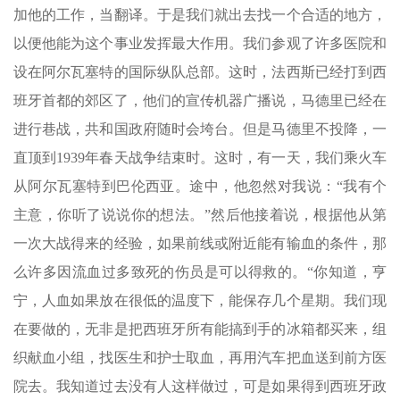
加他的工作，当翻译。于是我们就出去找一个合适的地方，
以便他能为这个事业发挥最大作用。我们参观了许多医院和
设在阿尔瓦塞特的国际纵队总部。这时，法西斯已经打到西
班牙首都的郊区了，他们的宣传机器广播说，马德里已经在
进行巷战，共和国政府随时会垮台。但是马德里不投降，一
直顶到1939年春天战争结束时。这时，有一天，我们乘火车
从阿尔瓦塞特到巴伦西亚。途中，他忽然对我说：“我有个
主意，你听了说说你的想法。”然后他接着说，根据他从第
一次大战得来的经验，如果前线或附近能有输血的条件，那
么许多因流血过多致死的伤员是可以得救的。“你知道，亨
宁，人血如果放在很低的温度下，能保存几个星期。我们现
在要做的，无非是把西班牙所有能搞到手的冰箱都买来，组
织献血小组，找医生和护士取血，再用汽车把血送到前方医
院去。我知道过去没有人这样做过，可是如果得到西班牙政