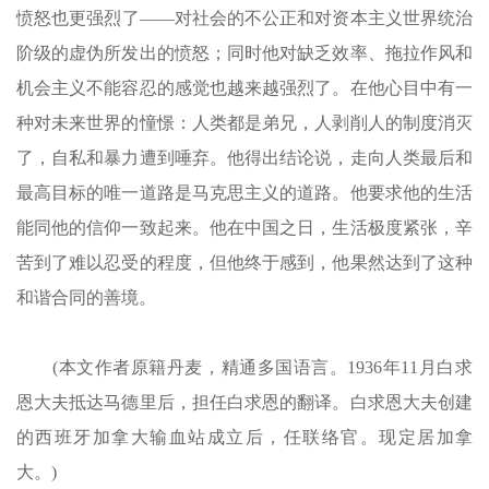
愤怒也更强烈了——对社会的不公正和对资本主义世界统治
阶级的虚伪所发出的愤怒；同时他对缺乏效率、拖拉作风和
机会主义不能容忍的感觉也越来越强烈了。在他心目中有一
种对未来世界的憧憬：人类都是弟兄，人剥削人的制度消灭
了，自私和暴力遭到唾弃。他得出结论说，走向人类最后和
最高目标的唯一道路是马克思主义的道路。他要求他的生活
能同他的信仰一致起来。他在中国之日，生活极度紧张，辛
苦到了难以忍受的程度，但他终于感到，他果然达到了这种
和谐合同的善境。
(本文作者原籍丹麦，精通多国语言。1936年11月白求
恩大夫抵达马德里后，担任白求恩的翻译。白求恩大夫创建
的西班牙加拿大输血站成立后，任联络官。现定居加拿
大。)