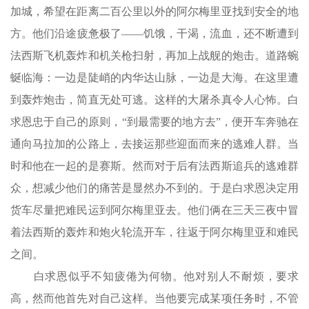
加城，希望在距离二百公里以外的阿尔梅里亚找到安全的地
方。他们沿途疲惫极了——饥饿，干渴，流血，还不断遭到
法西斯飞机轰炸和机关枪扫射，再加上战舰的炮击。道路蜿
蜒临海：一边是陡峭的内华达山脉，一边是大海。在这里遭
到轰炸炮击，简直无处可逃。这样的大屠杀真令人心怖。白
求恩忠于自己的原则，“到最需要的地方去”，便开车奔驰在
通向马拉加的公路上，去接运那些迎面而来的逃难人群。当
时和他在一起的是赛斯。然而对于后有法西斯追兵的逃难群
众，想减少他们的痛苦是显然办不到的。于是白求恩决定用
货车尽量把难民运到阿尔梅里亚去。他们俩在三天三夜中冒
着法西斯的轰炸和炮火轮流开车，往返于阿尔梅里亚和难民
之间。
白求恩似乎不知疲倦为何物。他对别人不耐烦，要求
高，然而他首先对自己这样。当他要完成某项任务时，不管