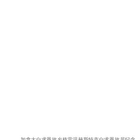
加拿大白求恩故乡格雷温赫斯特市白求恩故居纪念