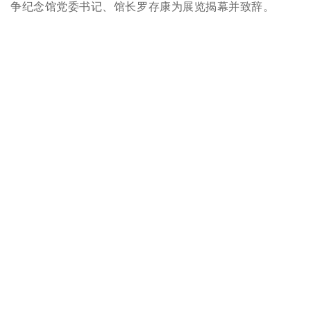
争纪念馆党委书记、馆长罗存康为展览揭幕并致辞。