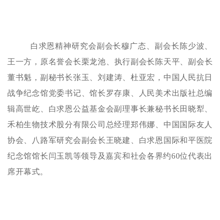
白求恩精神研究会副会长穆广态、
副
会
长陈少波、
王
一
方，
原
名
誉
会
长
栗
龙
池、
执
行
副
会
长
陈
天
平、
副
会
长
董
书
魁，副秘书长张玉、刘建涛、杜亚宏，
中国人民抗日
战争纪念馆党委书记、馆长罗存康、人民美术出版社总编
辑高世屹、白求恩公益基金会副理事长兼秘书长田晓犁、
禾柏生物技术股分有限公司总经理郑伟娜、中国国际友人
协会、八路军研究会副会长王晓建、白求恩国际和平医院
纪念馆馆长闫玉凯等领导及嘉宾和社会各界约60位代表出
席开幕式。