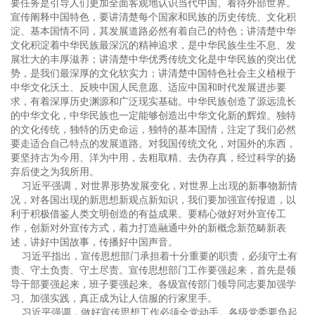
要任务是引导人们更加全面客观地认识当代中国、看待外部世界。
宣传阐释中国特色，要讲清楚每个国家和民族的历史传统、文化积
淀、基本国情不同，其发展道路必然有着自己的特色；讲清楚中华
文化积淀着中华民族最深沉的精神追求，是中华民族生生不息、发
展壮大的丰厚滋养；讲清楚中华优秀传统文化是中华民族的突出优
势，是我们最深厚的文化软实力；讲清楚中国特色社会主义植根于
中华文化沃土、反映中国人民意愿、适应中国和时代发展进步要
求，有着深厚历史渊源和广泛现实基础。中华民族创造了源远流长
的中华文化，中华民族也一定能够创造出中华文化新的辉煌。独特
的文化传统，独特的历史命运，独特的基本国情，注定了我们必然
要走适合自己特点的发展道路。对我国传统文化，对国外的东西，
要坚持古为今用、洋为中用，去粗取精、去伪存真，经过科学的扬
弃后使之为我所用。
习近平强调，对世界形势发展变化，对世界上出现的新事物新情
况，对各国出现的新思想新观点新知识，我们要加强宣传报道，以
利于积极借鉴人类文明创造的有益成果。要精心做好对外宣传工
作，创新对外宣传方式，着力打造融通中外的新概念新范畴新表
述，讲好中国故事，传播好中国声音。
习近平指出，宣传思想部门承担着十分重要的职责，必须守土有
责、守土负责、守土尽责。宣传思想部门工作要强起来，首先是领
导干部要强起来，班子要强起来。各级宣传部门领导同志要加强学
习、加强实践，真正成为让人信服的行家里手。
习近平强调，做好宣传思想工作必须全党动手。各级党委要负起