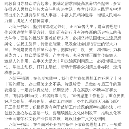
同教育引导群众结合起来，把满足需求同提高素养结合起来，多宣
传报道人民群众的伟大奋斗和火热生活，多宣传报道人民群众中涌
现出来的先进典型和感人事迹，丰富人民精神世界，增强人民精神
力量，满足人民精神需求。
习近平指出，坚持团结稳定鼓劲、正面宣传为主，是宣传思想工
作必须遵循的重要方针。我们正在进行具有许多新的历史特点的伟
大斗争，面临的挑战和困难前所未有，必须坚持巩固壮大主流思想
舆论，弘扬主旋律，传播正能量，激发全社会团结奋进的强大力
量。关键是要提高质量和水平，把握好时、度、效，增强吸引力和
感染力，让群众爱听爱看、产生共鸣，充分发挥正面宣传鼓舞人、
激励人的作用。在事关大是大非和政治原则问题上，必须增强主动
性、掌握主动权、打好主动仗，帮助干部群众划清是非界限、澄清
模糊认识。
习近平强调，在长期实践中，我们党的宣传思想工作积累了十分
丰富的经验。这些经验来之不易、弥足珍贵，是做好今后工作的重
要遵循，一定要认真总结、长期坚持，并在实践中不断丰富和发
展。“明者因时而变，知者随事而制。”宣传思想工作创新，重点要抓
好理念创新、手段创新、基层工作创新，努力以思想认识新飞跃打
开工作新局面，积极探索有利于破解工作难题的新举措新办法，把
创新的重心放在基层一线。要继续推进文化体制改革，推动文化事
业全面繁荣和文化产业快速发展、建设社会主义文化强国。
习近平指出，在全面对外开放的条件下做宣传思想工作，一项重