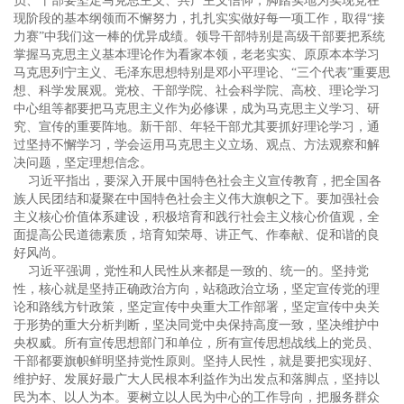
员、干部要坚定马克思主义、共产主义信仰，脚踏实地为实现党在
现阶段的基本纲领而不懈努力，扎扎实实做好每一项工作，取得“接
力赛”中我们这一棒的优异成绩。领导干部特别是高级干部要把系统
掌握马克思主义基本理论作为看家本领，老老实实、原原本本学习
马克思列宁主义、毛泽东思想特别是邓小平理论、“三个代表”重要思
想、科学发展观。党校、干部学院、社会科学院、高校、理论学习
中心组等都要把马克思主义作为必修课，成为马克思主义学习、研
究、宣传的重要阵地。新干部、年轻干部尤其要抓好理论学习，通
过坚持不懈学习，学会运用马克思主义立场、观点、方法观察和解
决问题，坚定理想信念。
习近平指出，要深入开展中国特色社会主义宣传教育，把全国各
族人民团结和凝聚在中国特色社会主义伟大旗帜之下。要加强社会
主义核心价值体系建设，积极培育和践行社会主义核心价值观，全
面提高公民道德素质，培育知荣辱、讲正气、作奉献、促和谐的良
好风尚。
习近平强调，党性和人民性从来都是一致的、统一的。坚持党
性，核心就是坚持正确政治方向，站稳政治立场，坚定宣传党的理
论和路线方针政策，坚定宣传中央重大工作部署，坚定宣传中央关
于形势的重大分析判断，坚决同党中央保持高度一致，坚决维护中
央权威。所有宣传思想部门和单位，所有宣传思想战线上的党员、
干部都要旗帜鲜明坚持党性原则。坚持人民性，就是要把实现好、
维护好、发展好最广大人民根本利益作为出发点和落脚点，坚持以
民为本、以人为本。要树立以人民为中心的工作导向，把服务群众