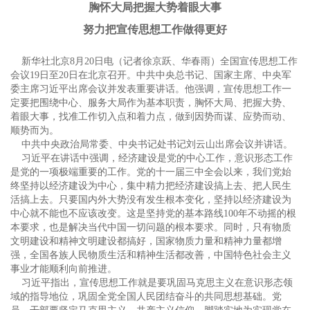
胸怀大局把握大势着眼大事
努力把宣传思想工作做得更好
新华社北京8月20日电（记者徐京跃、华春雨）全国宣传思想工作
会议19日至20日在北京召开。中共中央总书记、国家主席、中央军
委主席习近平出席会议并发表重要讲话。他强调，宣传思想工作一
定要把围绕中心、服务大局作为基本职责，胸怀大局、把握大势、
着眼大事，找准工作切入点和着力点，做到因势而谋、应势而动、
顺势而为。
中共中央政治局常委、中央书记处书记刘云山出席会议并讲话。
习近平在讲话中强调，经济建设是党的中心工作，意识形态工作
是党的一项极端重要的工作。党的十一届三中全会以来，我们党始
终坚持以经济建设为中心，集中精力把经济建设搞上去、把人民生
活搞上去。只要国内外大势没有发生根本变化，坚持以经济建设为
中心就不能也不应该改变。这是坚持党的基本路线100年不动摇的根
本要求，也是解决当代中国一切问题的根本要求。同时，只有物质
文明建设和精神文明建设都搞好，国家物质力量和精神力量都增
强，全国各族人民物质生活和精神生活都改善，中国特色社会主义
事业才能顺利向前推进。
习近平指出，宣传思想工作就是要巩固马克思主义在意识形态领
域的指导地位，巩固全党全国人民团结奋斗的共同思想基础。党