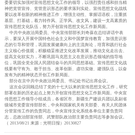
委要切实加强对宣传思想文化工作的领导，以强烈责任感和担当精
神把党管宣传、党管意识形态的要求落到实处。宣传思想文化战线
要以改革创新的精神推进工作，增强主动性、掌握话语权，注重抓
基层、打基础，着力转作风、正学风、改文风，建设一支高素质的
宣传思想文化队伍，努力开创宣传思想文化工作新局面。
中共中央政治局委员、中央宣传部部长刘奇葆在总结讲话中表
示，要深入开展中国特色社会主义和中国梦宣传教育，加强意识形
态的引导和管理，巩固发展健康向上的主流舆论，培育和践行社会
主义核心价值观，积极稳妥推进文化改革发展，推动文化走出去、
提高文化软实力，不断巩固马克思主义在意识形态领域的指导地
位，巩固全党全国人民团结奋斗的共同思想基础。宣传思想文化战
线要有守有为、敢于担当、改革创新、虚功实做、建强队伍，以奋
发有为的精神状态开创工作新局面。
部分在京中共中央政治局委员、书记处书记出席会议。
这次会议回顾总结了党的十七大以来的宣传思想文化工作，研究
部署在新的历史起点上努力开创宣传思想文化工作新局面。中央宣
传思想工作领导小组成员，各省区市、新疆生产建设兵团以及副省
级城市党委宣传部部长，中央和国家机关有关部委、有关人民团体
分管宣传工作的负责同志，中央宣传文化系统各单位主要负责同
志，总政治部宣传部、武警部队政治部主要负责同志等参加会议。
（ 2013/08/21 来源：光明日报）20130827