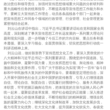
政治责任和领导责任，加强对宣传思想领域重大问题的分析研判和
重大战略性任务的统筹指导，不断提高领导宣传思想工作能力和水
平。要树立大宣传的工作理念，动员各条战线各个部门一起来做，
把宣传思想工作同各个领域的行政管理、行业管理、社会管理更加
紧密地结合起来。
刘云山在讲话中指出，习近平总书记重要讲话站在党和国家全局
高度，深刻阐述了事关宣传思想工作长远发展的一系列重大理论问
题和现实问题，进一步明确了今后工作的方向目标、重点任务和基
本遵循。要深入学习领会、全面贯彻落实，切实把思想和行动统一
到讲话精神上来。
刘云山说，做好新形势下宣传思想文化工作，要深入贯彻党的十
八大精神和习近平总书记一系列重要讲话，围绕坚持中国道路、弘
扬中国精神、凝聚中国力量，充分发挥思想引领、舆论推动、精神
激励和文化支撑作用，引导广大干部群众为实现“两个一百年”奋斗目
标和中华民族伟大复兴的中国梦而奋斗。要着眼坚定理想信念，深
入开展中国特色社会主义和中国梦的宣传教育，引导人们增强道路
自信、理论自信、制度自信；切实履行好围绕中心、服务大局的基
本职责，牢牢把握正确舆论导向，把体现党的主张与反映人民心声
统一起来，凝聚促进改革发展、维护社会稳定的正能量；深入推进
社会主义核心价值体系建设，不断培植我们的精神家园，增强全民
族的凝聚力向心力；继续深化文化体制改革，加快文化发展步伐，
着力培育文化优势，壮大文化力量，提升国家文化软实力。各级党