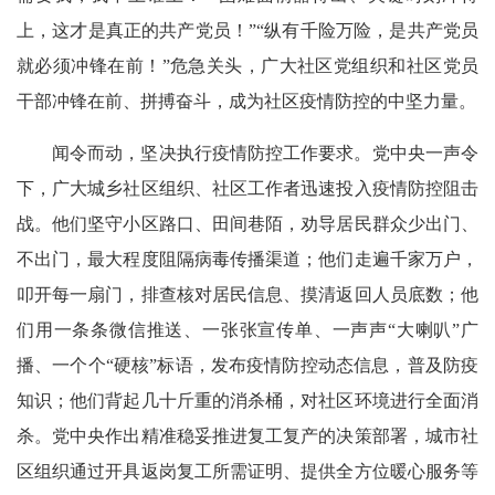
上，这才是真正的共产党员！”“纵有千险万险，是共产党员
就必须冲锋在前！”危急关头，广大社区党组织和社区党员
干部冲锋在前、拼搏奋斗，成为社区疫情防控的中坚力量。
闻令而动，坚决执行疫情防控工作要求。党中央一声令
下，广大城乡社区组织、社区工作者迅速投入疫情防控阻击
战。他们坚守小区路口、田间巷陌，劝导居民群众少出门、
不出门，最大程度阻隔病毒传播渠道；他们走遍千家万户，
叩开每一扇门，排查核对居民信息、摸清返回人员底数；他
们用一条条微信推送、一张张宣传单、一声声“大喇叭”广
播、一个个“硬核”标语，发布疫情防控动态信息，普及防疫
知识；他们背起几十斤重的消杀桶，对社区环境进行全面消
杀。党中央作出精准稳妥推进复工复产的决策部署，城市社
区组织通过开具返岗复工所需证明、提供全方位暖心服务等