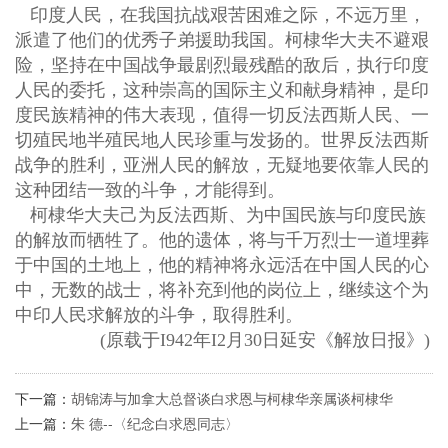
印度人民，在我国抗战艰苦困难之际，不远万里，
派遣了他们的优秀子弟援助我国。柯棣华大夫不避艰
险，坚持在中国战争最剧烈最残酷的敌后，执行印度
人民的委托，这种崇高的国际主义和献身精神，是印
度民族精神的伟大表现，值得一切反法西斯人民、一
切殖民地半殖民地人民珍重与发扬的。世界反法西斯
战争的胜利，亚洲人民的解放，无疑地要依靠人民的
这种团结一致的斗争，才能得到。
柯棣华大夫己为反法西斯、为中国民族与印度民族
的解放而牺牲了。他的遗体，将与千万烈士一道埋葬
于中国的土地上，他的精神将永远活在中国人民的心
中，无数的战士，将补充到他的岗位上，继续这个为
中印人民求解放的斗争，取得胜利。
(原载于I942年I2月30日延安《解放日报》)
下一篇：
胡锦涛与加拿大总督谈白求恩与柯棣华亲属谈柯棣华
上一篇：
朱 德--〈纪念白求恩同志〉