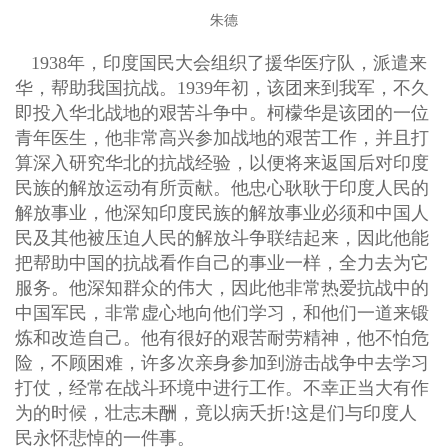
朱德
1938年，印度国民大会组织了援华医疗队，派遣来
华，帮助我国抗战。1939年初，该团来到我军，不久
即投入华北战地的艰苦斗争中。柯檬华是该团的一位
青年医生，他非常高兴参加战地的艰苦工作，并且打
算深入研究华北的抗战经验，以便将来返国后对印度
民族的解放运动有所贡献。他忠心耿耿于印度人民的
解放事业，他深知印度民族的解放事业必须和中国人
民及其他被压迫人民的解放斗争联结起来，因此他能
把帮助中国的抗战看作自己的事业一样，全力去为它
服务。他深知群众的伟大，因此他非常热爱抗战中的
中国军民，非常虚心地向他们学习，和他们一道来锻
炼和改造自己。他有很好的艰苦耐劳精神，他不怕危
险，不顾困难，许多次亲身参加到游击战争中去学习
打仗，经常在战斗环境中进行工作。不幸正当大有作
为的时候，壮志未酬，竟以病夭折!这是们与印度人
民永怀悲悼的一件事。