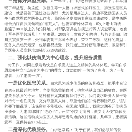
三是抓好典型激励。
几十年来，在白求恩精神激励鼓舞下，我军涌
现了华益慰、吴孟超、张新生等一大批白求恩式的好医生。加强医德医风
建设，就是要善于通过这些典型，尤其是用身边人、身边事激励医务人员
争当白求恩式的医务工作者。我院著名皮肤病专家蔡瑞康教授，是中西医
结合治疗皮肤病领域的“拓荒人”。他曾冒着枪林弹雨，8次上老山前线，
跑遍了98％以上的前沿阵地，对部队官兵皮肤病进行深入调查研究，攻克
了军事医学领域几十年的难题。2008年，古稀之年的他，毅然奔赴四川汶
川抗震救灾一线，受到军委胡主席通令表彰，荣立二等功。这样的典型，
医务人员感受最深，也最容易接受，我们通过宣传蔡瑞康教授，激励和引
导医务人员高标准加强职业道德建设。
二、强化以伤病员为中心理念，提升服务质量
对工作、对同志极端热忱是白求恩人道主义精神的具体体现。学习白求
恩就要树立“以患者为中心”的理念，自觉做到“一切为了患者、为了一切
患者、为了患者一切”。
一是优化医患关系。
白求恩为减少伤员的痛苦和残废，把手术台设
在离火线最近的地方，当伤员急需输血时，他主动献出自己的鲜血。在医
患关系紧张的今天，这种精神尤其值得我们学习。我们要求医务人员平等
对待每一名伤病员，充分尊重其人格，尊重他们的知情权和隐私权，该讲
的要详细说明，该保密的不能张扬。在医患沟通上，我院定期召开伤病员
座谈会，为患者印制了“连心卡”，开展“创文明病房，做文明天使”岗位竞
赛活动。这些活动成为医务人员与患者沟通的友好桥梁。几年来，患者满
意率一直保持在97％以上。
二是深化优质服务。
白求恩常说：“对于伤员，我们必须加倍爱