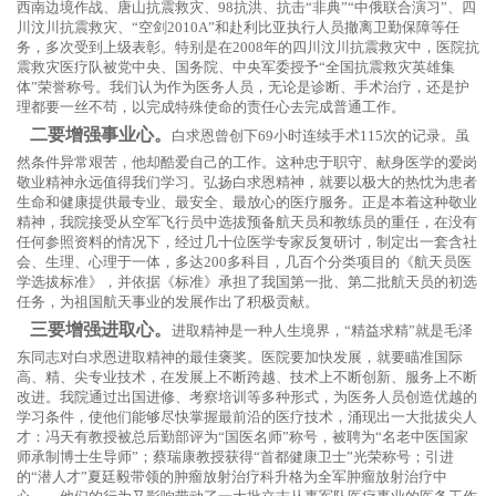
西南边境作战、唐山抗震救灾、98抗洪、抗击“非典”“中俄联合演习”、四
川汶川抗震救灾、“空剑2010A”和赴利比亚执行人员撤离卫勤保障等任
务，多次受到上级表彰。特别是在2008年的四川汶川抗震救灾中，医院抗
震救灾医疗队被党中央、国务院、中央军委授予“全国抗震救灾英雄集
体”荣誉称号。我们认为作为医务人员，无论是诊断、手术治疗，还是护
理都要一丝不苟，以完成特殊使命的责任心去完成普通工作。
二要增强事业心。
白求恩曾创下69小时连续手术115次的记录。虽
然条件异常艰苦，他却酷爱自己的工作。这种忠于职守、献身医学的爱岗
敬业精神永远值得我们学习。弘扬白求恩精神，就要以极大的热忱为患者
生命和健康提供最专业、最安全、最放心的医疗服务。正是本着这种敬业
精神，我院接受从空军飞行员中选拔预备航天员和教练员的重任，在没有
任何参照资料的情况下，经过几十位医学专家反复研讨，制定出一套含社
会、生理、心理于一体，多达200多科目，几百个分类项目的《航天员医
学选拔标准》，并依据《标准》承担了我国第一批、第二批航天员的初选
任务，为祖国航天事业的发展作出了积极贡献。
三要增强进取心。
进取精神是一种人生境界，“精益求精”就是毛泽
东同志对白求恩进取精神的最佳褒奖。医院要加快发展，就要瞄准国际
高、精、尖专业技术，在发展上不断跨越、技术上不断创新、服务上不断
改进。我院通过出国进修、考察培训等多种形式，为医务人员创造优越的
学习条件，使他们能够尽快掌握最前沿的医疗技术，涌现出一大批拔尖人
才：冯天有教授被总后勤部评为“国医名师”称号，被聘为“名老中医国家
师承制博士生导师”；蔡瑞康教授获得“首都健康卫士”光荣称号；引进
的“潜人才”夏廷毅带领的肿瘤放射治疗科升格为全军肿瘤放射治疗中