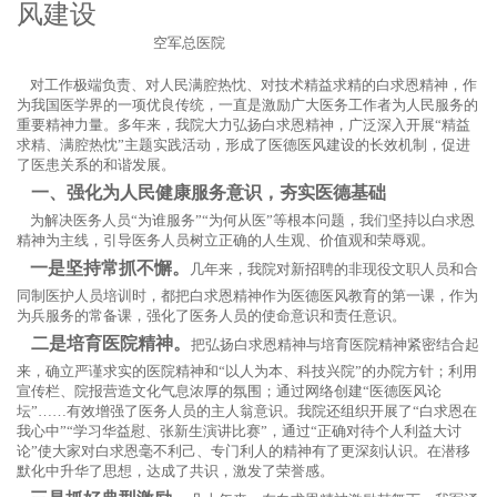
风建设
空军总医院
对工作极端负责、对人民满腔热忱、对技术精益求精的白求恩精神，作
为我国医学界的一项优良传统，一直是激励广大医务工作者为人民服务的
重要精神力量。多年来，我院大力弘扬白求恩精神，广泛深入开展“精益
求精、满腔热忱”主题实践活动，形成了医德医风建设的长效机制，促进
了医患关系的和谐发展。
一、强化为人民健康服务意识，夯实医德基础
为解决医务人员“为谁服务”“为何从医”等根本问题，我们坚持以白求恩
精神为主线，引导医务人员树立正确的人生观、价值观和荣辱观。
一是坚持常抓不懈。
几年来，我院对新招聘的非现役文职人员和合
同制医护人员培训时，都把白求恩精神作为医德医风教育的第一课，作为
为兵服务的常备课，强化了医务人员的使命意识和责任意识。
二是培育医院精神。
把弘扬白求恩精神与培育医院精神紧密结合起
来，确立严谨求实的医院精神和“以人为本、科技兴院”的办院方针；利用
宣传栏、院报营造文化气息浓厚的氛围；通过网络创建“医德医风论
坛”……有效增强了医务人员的主人翁意识。我院还组织开展了“白求恩在
我心中”“学习华益慰、张新生演讲比赛”，通过“正确对待个人利益大讨
论”使大家对白求恩毫不利己、专门利人的精神有了更深刻认识。在潜移
默化中升华了思想，达成了共识，激发了荣誉感。