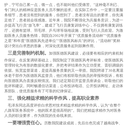
护，宁可自己累一点，饿一点，也不能叫他们受痛苦。”这种毫不利己、
专门利人的精神应是医务人员不懈的追求。在实际工作中，一定要注重服
务细节，患者没有想到的服务，你想到了，患者没有说出的要求，你先满
足他了，患者就会很感激。近年来，我院不断强化为兵服务意识，为进一
步提高飞行员“放飞率”，建成了飞行员康复训练中心，不仅拥有康复训练
厅，还拥有篮球、羽毛球、乒乓球等场地设施，受到飞行人员欢迎。为激
励医务人员服务热情，我院自2002年开展了“优质服务流动杯”“优质服务
之星”和年度“医德医风先进单位”“医德医风标兵”的评比，“流动杯”奖杯
设计突出白求恩的形象，对深化优质服务起到鼓舞作用。
三是完善制约机制。
加强医德医风建设，必须要有相应的约束机制
作保证。在反复调研基础上，我院制定了医德医风考评标准，使医德医风
管理转化为有形的数据化要求。并把考评结果作为立功受奖、晋职调级的
依据。拓宽监督渠道，是提高服务质量的又一举措。我院聘请了30名离退
休老干部作为医德医风监督员，他们有权听取伤病员的举报和投诉，有权
向医德医风办直接反映情况。我们还定期召开监督员座谈会，听取他们的
批评和建议。同时畅通信访渠道，公布投诉电话、公开投诉网址、走访体
系部队，使优质服务有了可靠的纪律保证。
三、强化精益求精的科学作风，提高职业素养
毛泽东同志高度评价白求恩对技术精益求精的科学作风，认为“在整个
八路军医务系统中，他的医术是很高明的”。我们把精益求精作为对医务
人员的职业要求，作为医院的生命线来抓。
一要增强责任心。
历数我院建设成就，先后出色完成了越南战争、