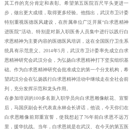
其工作的充分肯定和表彰。希望第五医院百尺竿头更进一
步，做出更大成绩，取得更多经验。他指出，武汉市卫计委
特别重视医德医风建设，在所属单位广泛开展“白求恩精神
进医院”活动。特别是对新入职医务人员集中进行以践行白
求恩精神为主要内容的医德医风培训，这在全国医疗卫生系
统具有示范意义。2014年5月，武汉市卫计委率先成立白求
恩精神研究会武汉分会，为弘扬白求恩精神打下坚实组织基
础。作为白求恩精神研究会批准成立的第一个分支机构，希
望武汉分会在弘扬践行白求恩精神活动中继续走在全社会前
列，充分发挥示范和龙头作用。
在参加培训的100多名新入职学员向白求恩雕像献花、宣誓
后，马国庆副会长代表袁永林会长讲话，他说，今天你们在
白求恩雕像前郑重宣誓，使我想起了76年前白求恩不远万
里，援华抗战。当年，白求恩就是在武汉、在今天的第五医