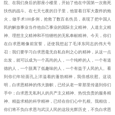
院、在我们身后的那座小楼里，开始了他在中国第一次救死
扶伤的战斗。在七天七夜的日子里，他冒着日军大轰炸的炮
火，做手术100多例，抢救了数百名伤员，表现了把中国人
民的解放事业当作他自己事业的国际主义精神、人道主义精
神、理想主义精神和不怕牺牲的无私奉献精神。今天，你们
在白求恩雕像前宣誓，还使我想起了毛泽东同志的伟大号
召：我们要学习白求恩毫无自私自利之心的精神，从这一点
出发，就可以成为一个高尚的人，一个纯粹的人，一个有道
德的人，一个脱离了低趣味的人，一个有益于人民的人。看
到你们年轻面孔上洋溢着的蓬勃精神，我倍感欣慰。这说
明，白求恩精神的伟大旗帜，已经从老一辈那里传递到你们
手中；白求恩无私利人的共产主义精神、热忱负责的服务精
神、精益求精的科学精神，已经在你们心中扎根。我相信，
你们将不负白求恩与武汉人民的这段光辉历史，不负白求恩