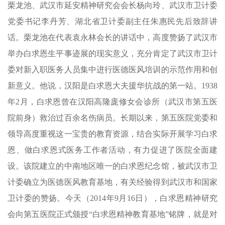
栗龙池、武汉市延安精神研究会会长杨向玲、武汉市卫计委
党委书记李丹芳、湖北省卫计委副主任朱惠民先后致辞讲
话。栗龙池在代表袁永林会长的讲话中，高度赞扬了武汉市
举办白求恩生平事迹展的现实意义，充分肯定了武汉市卫计
委对新入职医务人员集中进行医德医风培训的示范作用和创
新意义。他说，汉阳是白求恩大夫援华抗战的第一站。1938
年2月，白求恩曾在汉阳高隆庞修女会诊所（武汉市第五医
院前身）救治过百余名伤病员。长期以来，第五医院党委和
领导高度重视这一宝贵的教育资源，结合实际开展学习白求
恩、做白求恩式医务工作者活动，有力促进了医院全面建
设。该院建立的中南地区唯一的白求恩纪念馆，被武汉市卫
计委确立为医德医风教育基地，有关经验得到武汉市和国家
卫计委的赞扬。今天（2014年9月16日），白求恩精神研究
会向第五医院正式颁授“白求恩精神教育基地”铭牌，就是对