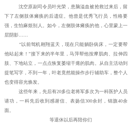
沈空原副司令员叶光荣，患脑溢血被抢救过来后，留
下了左侧肢体瘫痪的后遗症。他曾是优秀飞行员，性格要
强，生怕麻烦别人。如今，左侧肢体瘫痪的他，心里蒙上一
层阴影……
“以前驾机翱翔蓝天，现在只能躺卧病床，一定要帮
他站起来！”接下来的半年里，马萍帮他按摩肌肉、拉伸四
肢、下地站立，一点点恢复萎缩干瘪的肌肉。从自主活动到
提笔写字，不到一年，叶老竟然能操作步行辅助车，整个人
也变得容光焕发。
这些年来，先后有20多位老将军多次为一科医护人员
请功，一科先后收到感谢信、表扬信300余封，锦旗40余
面。
等退休以后再陪你们