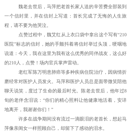
魏老去世后，马萍把老首长家人送的辛苦费全部装到
一个信封里，并在信封上写道：首长完成了无悔的人生旅
程，请不要为他哭泣。
点赞过程中，魏艾红从上衣口袋中拿出这个写有“210
医院”标志的信封，她的手颤抖着将信封举过头顶，哽咽地
说道：今天，我在这里为我有这么优秀的同伴战友，这么好
的210人，点赞！场内官兵掌声雷动。
老红军陈万明患肺癌等多种疾病住院治疗，因病情折
磨经常对医护人员发火。马萍和医护人员总是面带微笑陪他
聊天说笑，度过了生命的最后时光。陈老去世后，他年过8
旬的老伴含泪说：“你们的精心照料让他健康地活着，安详
地离开，我谢谢你们！”
许多在战争期间没有流过一滴眼泪的老首长，想起马
萍像亲闺女一样照顾自己，却留下了感动的泪水。