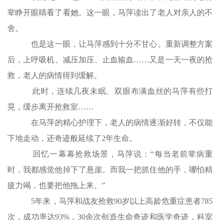
辈睁开眼睛看了看她。这一眼，马萍读出了老人对亲人的不
舍。
也是这一眼，让马萍感到十分不甘心。重新调整方案
后，上呼吸机、减压加压、止血输血……又是一天一夜的抢
救，老人的病情得到缓解。
此时，连续几夜未眠、双眼布满血丝的马萍有些打
晃，缓步离开抢救室……
在马萍的精心护理下，老人的病情逐渐好转，不仅能
下地走动，还奇迹般延续了2年生命。
回忆一幕幕抢救场景，马萍说：“每当老前辈病重
时，我都感觉他掉下了悬崖。而我一把抓住他的手，哪怕精
疲力竭，也要把他拖上来。”
5年来，马萍和战友抢救90岁以上高龄危重症患者785
次，成功率达93%，30余次创造生命奇迹和医学奇迹，科室