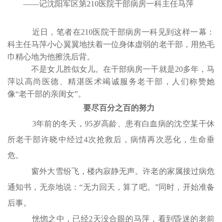
——记沈阳军区第210医院干部病房一科主任马萍
近日，笔者在210医院干部病房一科见到这样一幕：
科主任马萍小心翼翼地扶着一位身体虚弱的老干部，用热毛
巾精心地为他擦洗后背。
不是女儿胜似女儿。在干部病房一干就是20多年，马
萍以高尚医德、精湛医术竭诚服务老干部，人们称赞她
像“老干部的亲闺女”。
要尽百分之百的努力
3年前的冬天，95岁高龄、患有白血病的沈空某干休
所老干部许晓中经过4次抢救后，病情再次恶化，生命垂
危。
窗外大雪纷飞，楼内寂静无声。许老的家属接过病危
通知书，无奈地说：“无力回天，算了吧。”同时，开始准备
后事。
恍惚之中，已经2天没合眼的马萍，看到昏迷的老前