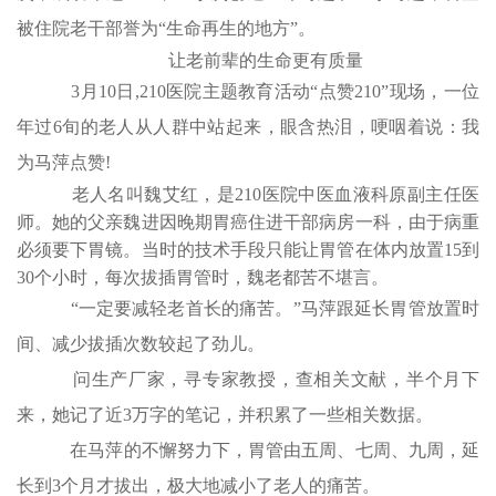
被住院老干部誉为“生命再生的地方”。
让老前辈的生命更有质量
3月10日,210医院主题教育活动“点赞210”现场，一位
年过6旬的老人从人群中站起来，眼含热泪，哽咽着说：我
为马萍点赞!
老人名叫魏艾红，是210医院中医血液科原副主任医
师。她的父亲魏进因晚期胃癌住进干部病房一科，由于病重
必须要下胃镜。当时的技术手段只能让胃管在体内放置15到
30个小时，每次拔插胃管时，魏老都苦不堪言。
“一定要减轻老首长的痛苦。”马萍跟延长胃管放置时
间、减少拔插次数较起了劲儿。
问生产厂家，寻专家教授，查相关文献，半个月下
来，她记了近3万字的笔记，并积累了一些相关数据。
在马萍的不懈努力下，胃管由五周、七周、九周，延
长到3个月才拔出，极大地减小了老人的痛苦。