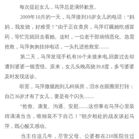
每次提起女儿，马萍总是满怀歉意。
2009年10月的一天，马萍接到10岁女儿的电话：“妈
妈，我发烧，好难受！”由于正在查房，马萍叮嘱她吃感冒
药，等忙完就回去看她。这时，一位老干部病情恶化、急需
抢救，马萍匆匆挂掉电话，一头扎进抢救室……
第二天，马萍发现手机有16个未接来电,回拨过去却
遭到婆婆一顿责怪。原来，女儿头晚高烧39.8度，多亏婆婆
及时发现送诊。
听罢，马萍撒腿跑到儿科病房，泪水在眼圈里打转：
自己36岁才有了女儿，要是有个闪失……
“抢救、康复、沟通、安慰……这些事在马萍心里装
得满满当当，唯独装不下自己！”朝夕相处的战友谈起马
萍，既心酸又感动。
当主任这几年，尽管父母、公婆都在210医院住过