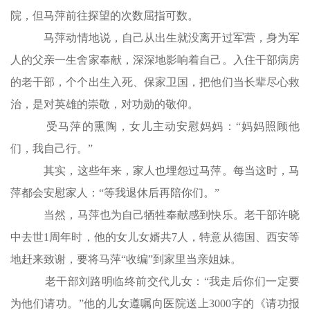
院，但马萍前往探望的次数屈指可数。
马萍动情地说，自己从出生就没离开过军营，身为军
人的父亲一生舍家奉献，深深地影响着自己。入住干部病房
的老干部，个个出生入死、保家卫国，把他们当长辈尽心救
治，是对英雄的崇敬，对功勋的敬仰。
受马萍的熏陶，女儿主动安慰妈妈：“妈妈照顾他
们，我自己行。”
其实，这些年来，家人也埋怨过马萍。每当这时，马
萍都会安慰家人：“等我退休后再陪你们。”
当然，马萍也为自己牺牲奉献感到快乐。老干部许晓
中去世1周年时，他的女儿女婿共7人，特意从德国、西安等
地赶来致谢，要将马萍“收编”到家里当亲姐妹。
老干部刘路明临终前交代儿女：“我走后你们一定要
为他们请功。”他的儿女遵嘱向医院送上3000字的《请功报