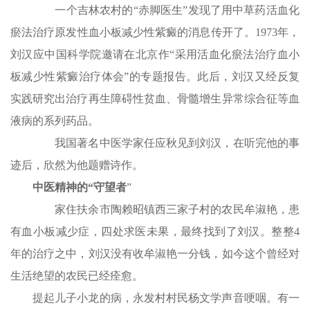
一个吉林农村的“赤脚医生”发现了用中草药活血化
瘀法治疗原发性血小板减少性紫癜的消息传开了。1973年，
刘汉应中国科学院邀请在北京作“采用活血化瘀法治疗血小
板减少性紫癜治疗体会”的专题报告。此后，刘汉又经反复
实践研究出治疗再生障碍性贫血、骨髓增生异常综合征等血
液病的系列药品。
我国著名中医学家任应秋见到刘汉，在听完他的事
迹后，欣然为他题赠诗作。
中医精神的“守望者
”
家住扶余市陶赖昭镇西三家子村的农民牟淑艳，患
有血小板减少症，四处求医未果，最终找到了刘汉。整整4
年的治疗之中，刘汉没有收牟淑艳一分钱，如今这个曾经对
生活绝望的农民已经痊愈。
提起儿子小龙的病，永发村村民杨文学声音哽咽。有一