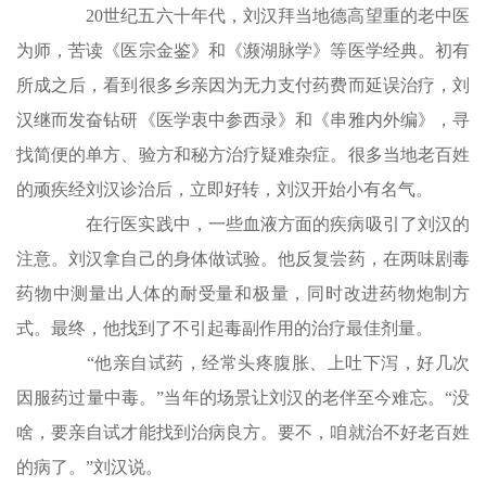
20世纪五六十年代，刘汉拜当地德高望重的老中医
为师，苦读《医宗金鉴》和《濒湖脉学》等医学经典。初有
所成之后，看到很多乡亲因为无力支付药费而延误治疗，刘
汉继而发奋钻研《医学衷中参西录》和《串雅内外编》，寻
找简便的单方、验方和秘方治疗疑难杂症。很多当地老百姓
的顽疾经刘汉诊治后，立即好转，刘汉开始小有名气。
在行医实践中，一些血液方面的疾病吸引了刘汉的
注意。刘汉拿自己的身体做试验。他反复尝药，在两味剧毒
药物中测量出人体的耐受量和极量，同时改进药物炮制方
式。最终，他找到了不引起毒副作用的治疗最佳剂量。
“他亲自试药，经常头疼腹胀、上吐下泻，好几次
因服药过量中毒。”当年的场景让刘汉的老伴至今难忘。“没
啥，要亲自试才能找到治病良方。要不，咱就治不好老百姓
的病了。”刘汉说。