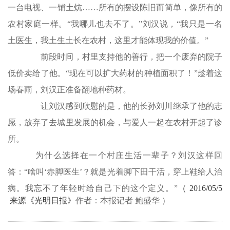
一台电视、一铺土炕……所有的摆设陈旧而简单，像所有的
农村家庭一样。“我哪儿也去不了。”刘汉说，“我只是一名
土医生，我土生土长在农村，这里才能体现我的价值。”
前段时间，村里支持他的善行，把一个废弃的院子
低价卖给了他。“现在可以扩大药材的种植面积了！”趁着这
场春雨，刘汉正准备翻地种药材。
让刘汉感到欣慰的是，他的长孙刘川继承了他的志
愿，放弃了去城里发展的机会，与爱人一起在农村开起了诊
所。
为什么选择在一个村庄生活一辈子？刘汉这样回
答：“啥叫‘赤脚医生’？就是光着脚下田干活，穿上鞋给人治
病。我忘不了年轻时给自己下的这个定义。”
（ 2016/05/5
来源《光明日报》
作者：本报记者 鲍盛华 ）