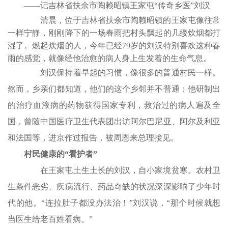
——记吉林省扶余市陶赖昭镇王家屯“传奇乡医”刘汉
清晨，位于吉林省扶余市陶赖昭镇的王家屯像往常
一样宁静，刚刚降下的一场春雨把村头飘起的几缕炊烟都打
湿了。燃起炊烟的人，今年已经79岁的刘汉特别喜欢这种春
雨的感觉，就像经他治愈的病人身上生发着的生命气息。
刘汉保持着早起的习惯，像很多的普通村民一样。
然而，乡亲们都知道，他们的这个乡邻并不普通：他研制出
的治疗血液病的药物获得国家专利，救治过的病人遍及全
国，曾随中国医疗卫生代表团出访阿尔巴尼亚、阿尔及利亚
和法国等，进京作过报告，被周恩来总理接见。
村民健康的“看护者”
在王家屯土生土长的刘汉，自小家境贫寒。农村卫
生条件恶劣、疾病流行、药品奇缺的状况深深影响了少年时
代的他。“连拉肚子都没办法治！”刘汉说，“那个时候就想
当医生给老百姓看病。”