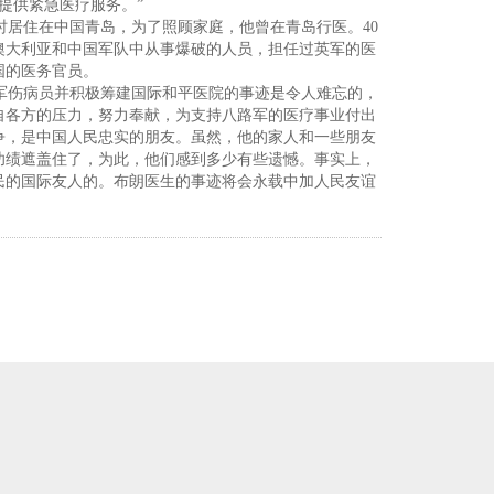
提供紧急医疗服务。”
居住在中国青岛，为了照顾家庭，他曾在青岛行医。40
澳大利亚和中国军队中从事爆破的人员，担任过英军的医
国的医务官员。
军伤病员并积极筹建国际和平医院的事迹是令人难忘的，
自各方的压力，努力奉献，为支持八路军的医疗事业付出
争，是中国人民忠实的朋友。虽然，他的家人和一些朋友
功绩遮盖住了，为此，他们感到多少有些遗憾。事实上，
民的国际友人的。布朗医生的事迹将会永载中加人民友谊