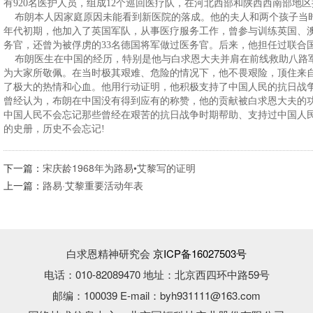
有920名医护人员，组成12个巡回医疗队，在河北西部和陕西西南部地区
布朗本人因家庭原因未能看到新医院的落成。他的夫人和两个孩子当时
年代初期，他加入了英国军队，从事医疗服务工作，曾参与训练英国、
务官，还曾为被俘虏的33名德国将军做过医务官。后来，他担任过联合
布朗医生在中国的经历，特别是他与白求恩大夫并肩在前线救助八路
为大家所敬佩。在当时极其艰难、危险的情况下，他不畏艰险，顶住来
了极大的热情和心血。他用行动证明，他积极支持了中国人民的抗日战
曾经认为，布朗在中国没有得到应有的称赞，他的贡献被白求恩大夫的
中国人民不会忘记那些曾经在艰苦的抗日战争时期帮助、支持过中国人
的史册，历史不会忘记!
下一篇：
宋庆龄1968年为路易•艾黎写的证明
上一篇：
路易·艾黎重要活动年表
白求恩精神研究会
京ICP备16027503号
电话：010-82089470 地址：北京西四环中路59号
邮编：100039 E-mail：byh931111@163.com