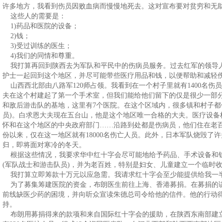
许多地方，我看到伤员因败血病而慢慢地死去。这对宣布要对贫穷和无
这些人的需要是：
1)药品和医院的设备；
2)钱；
3)受过训练的医生；
4)我们的同情和尊重。
我打算再回到陕西去为军队和平民中的伤病员服务。过去红军的领导
护士一起回到这个地区，并尽可能带些医疗用品和钱，以便帮助和减轻
山西西北部由八路军120师占领。我看到在一个村子里就有1400名
夫在这个村建起了第一个手术室，但我们能给他们留下的仅是很少一部
和敌后游击队的基地，这里有7个医院。在这个区域内，很多镇和村子都住
员)。白求恩大夫现在五台山，他是这个地区唯一合格的大夫。医疗设备
怀和在这个地区的中央政府部门……沿路到处都是伤病员，他们住在老
份以来，仅在这一地区就有18000名伤亡人员。此外，日本军队烧毁了
归，即将面对寒冷的冬天。
根据这些情况，我要求华中红十字会尽可能地给予药品、手术设备和
(军队战士和游击队员)，并为老百姓，特别是妇女、儿童建立一个临时
我打算立即筹款十万元以应急需。我请求红十字会至少能提供给我一半
为了募集筹建医院的资金，布朗医生前往上海、香港募捐。在募捐的
前线缺医少药的困境，并向听众宣读朱德总司令给他的信件。他的行动
持。
布朗用募捐得来的款项和来自国际红十字会的援助，在陕西东南部建立了