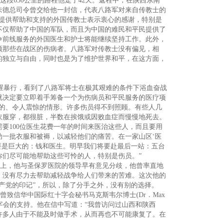
段650公里的路程他走了42天。返程中，在陕西东南
朱德总司令曾交给他一封信，代表八路军对来自传教士的
国提供帮助和支持的外国传教士表示衷心的感谢，特别是
不仅帮助了中国的军队，而且为中国的难民和平民提供了
争前线服务的外国医生和护士将能继续坚持工作。此外，
顾那些在战区的伤病者。八路军对传教士没有偏见，相
的独立与自由，同时也是为了维护世界和平，在这方面，
腥暴行，看到了八路军将士在极其艰难的条件下浴血奋战
就决定要立即着手筹备一个为伤病员和平民服务的医疗项
悲惨的、令人震惊的情形。许多伤员得不到照顾。有些人几
衣服穿，都很脏，半数在挨饿或因败血症而慢慢地死去。
要100位医生花费一年的时间来医治这些人，而且要用
一批衣服和被褥，以减轻他们的痛苦。在一家山区‘医
需要是巨大的：钱和医生。明早我们将要赴最后一站：五台
你们尽可能地帮助这些可怜的人，特别是伤员。”
上，他与圣保罗医院的领导早有意见分歧，他曾率直地
，没有尽力去帮助减轻战争给人们带来的苦难。这次他的
产党的印记”，所以，除了分手之外，没有别的选择。
曾致信华中国际红十字会秘书马克斯韦尔博士(Dr．Max
十字会的支持。他在信中写道：“我曾访问过山西和陕西
许多人由于不能及时做手术，从而再也不可能康复了。在