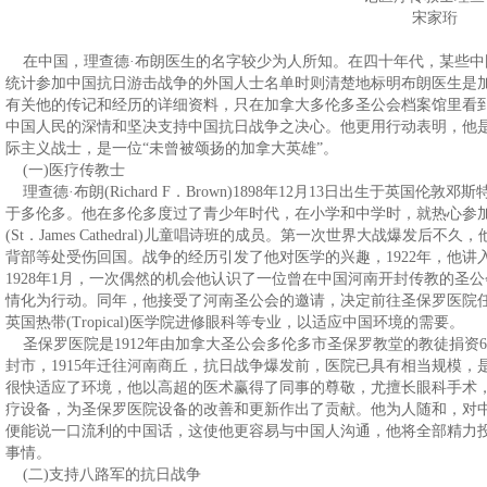
宋家珩
在中国，理查德·布朗医生的名字较少为人所知。在四十年代，某些中国
统计参加中国抗日游击战争的外国人士名单时则清楚地标明布朗医生是
有关他的传记和经历的详细资料，只在加拿大多伦多圣公会档案馆里看
中国人民的深情和坚决支持中国抗日战争之决心。他更用行动表明，他
际主义战士，是一位“未曾被颂扬的加拿大英雄”。
(一)医疗传教士
理查德·布朗(Richard F．Brown)1898年12月13日出生于英国伦敦邓斯
于多伦多。他在多伦多度过了青少年时代，在小学和中学时，就热心参
(St．James Cathedral)儿童唱诗班的成员。第一次世界大战爆
背部等处受伤回国。战争的经历引发了他对医学的兴趣，1922年，他讲
1928年1月，一次偶然的机会他认识了一位曾在中国河南开封传教的圣
情化为行动。同年，他接受了河南圣公会的邀请，决定前往圣保罗医院
英国热带(Tropical)医学院进修眼科等专业，以适应中国环境的需要。
圣保罗医院是1912年由加拿大圣公会多伦多市圣保罗教堂的教徒捐资60
封市，1915年迁往河南商丘，抗日战争爆发前，医院已具有相当规模
很快适应了环境，他以高超的医术赢得了同事的尊敬，尤擅长眼科手术
疗设备，为圣保罗医院设备的改善和更新作出了贡献。他为人随和，对
便能说一口流利的中国话，这使他更容易与中国人沟通，他将全部精力
事情。
(二)支持八路军的抗日战争