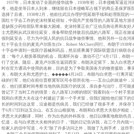
1937年，日本发动了全面的侵华战争，1938年初，日本侵略军逼近
考，他是坐等日本人到来，继续留在日本侵略军占领下的商丘圣保罗医
选择了后者。1938年2月，他前往武汉办理护照延期手续和处理医院的
国红十字会工作的史沫特莱处得知，中国共产党领导的八路军及地方游
是缺医少药给部队带来极大困难。史沫特莱正在广泛动员舆论界和友好
士尤恩刚从武汉前往延安，准备帮助坚持敌后抗战的八路军，现正在旅
假到延安去，尽力为中国人民的抗日战争做些事情。他和另外一位在河
红十字会主任的麦克卢尔医生(Dr．Robert McClure)同行。布朗于
十字会申请到一批医疗器械和药品，然后搭乘属于国际联盟流行病联合
道：“每个人都羡慕我的机会，我满怀兴奋，激动不已!”4月17日，布
行了交谈。随后，麦克卢尔医生返回西安，布朗决定留下，加入白求恩大
时在官方通讯中使用的名称，目的是为了争取美国各方的物资援助，事
夫，布朗大夫和尤恩护士。
◆◆◆◆◆
4月24日，布朗与白求恩一行离开
碌的行军，他们在前往晋察冀军区司令部所在地——五台山的旅途中，
右，他们抓紧时间考察当地伤病员医疗的状况，亲自参与治疗，尽可能
曾记下了当时工作的情景：在八路军120师的辖区“我看到在一个村子里
我和白求恩大夫在这个村建起了第一个手术室，但我们能给他们留下的仅
长的时间到达这里，沿途都是伤病员，我们已经做了很多手术，并保存
于6月17日到达五台山。在五台山根据地，布朗和白求恩大夫朝夕相处，
求恩大夫的翻译，同时，作为出色的外科医生，他日以继夜地救助伤员，
忆道，在与白求恩大夫相伴的日子，“我的日记告诉我，在三个月内我一共
给家人的信中写道，今天“除了许多访问之外，我做了九例手术，这些手