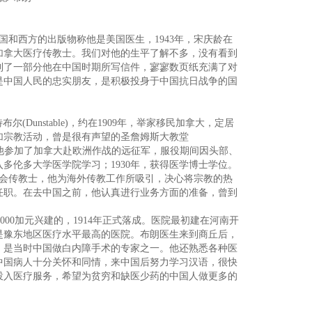
和西方的出版物称他是美国医生，1943年，宋庆龄在
加拿大医疗传教士。我们对他的生平了解不多，没有看到
到了一部分他在中国时期所写信件，寥寥数页纸充满了对
是中国人民的忠实朋友，是积极投身于中国抗日战争的国
特布尔(Dunstable)，约在1909年，举家移民加拿大，定居
加宗教活动，曾是很有声望的圣詹姆斯大教堂
发后不久，他参加了加拿大赴欧洲作战的远征军，服役期间因头部、
入多伦多大学医学院学习；1930年，获得医学博士学位。
公会传教士，他为海外传教工作所吸引，决心将宗教的热
任职。在去中国之前，他认真进行业务方面的准备，曾到
00加元兴建的，1914年正式落成。医院最初建在河南开
，是豫东地区医疗水平最高的医院。布朗医生来到商丘后，
，是当时中国做白内障手术的专家之一。他还熟悉各种医
中国病人十分关怀和同情，来中国后努力学习汉语，很快
投入医疗服务，希望为贫穷和缺医少药的中国人做更多的