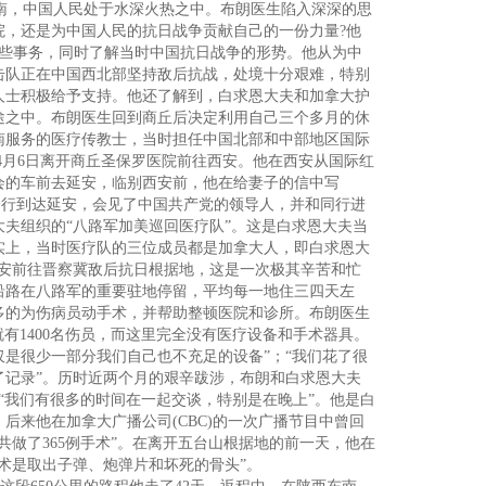
河南，中国人民处于水深火热之中。布朗医生陷入深深的思
院，还是为中国人民的抗日战争贡献自己的一份力量?他
一些事务，同时了解当时中国抗日战争的形势。他从为中
击队正在中国西北部坚持敌后抗战，处境十分艰难，特别
人士积极给予支持。他还了解到，白求恩大夫和加拿大护
途之中。布朗医生回到商丘后决定利用自己三个多月的休
南服务的医疗传教士，当时担任中国北部和中部地区国际
1938年4月6日离开商丘圣保罗医院前往西安。他在西安从国际红
会的车前去延安，临别西安前，他在给妻子的信中写
朗一行到达延安，会见了中国共产党的领导人，并和同行进
夫组织的“八路军加美巡回医疗队”。这是白求恩大夫当
实上，当时医疗队的三位成员都是加拿大人，即白求恩大
延安前往晋察冀敌后抗日根据地，这是一次极其辛苦和忙
沿路在八路军的重要驻地停留，平均每一地住三四天左
多的为伤病员动手术，并帮助整顿医院和诊所。布朗医生
就有1400名伤员，而这里完全没有医疗设备和手术器具。
是很少一部分我们自己也不充足的设备”；“我们花了很
了记录”。历时近两个月的艰辛跋涉，布朗和白求恩大夫
“我们有很多的时间在一起交谈，特别是在晚上”。他是白
后来他在加拿大广播公司(CBC)的一次广播节目中曾回
做了365例手术”。在离开五台山根据地的前一天，他在
术是取出子弹、炮弹片和坏死的骨头”。