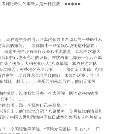
助者施行救助的那些人是一种挑战。
◆◆◆◆◆
人，现在是中央政府八路军的领导者希望我与一些医生和
伤病员的痛苦。 给你描述一些情况以说明这种需要：
伤员，而这里完全没有医疗设备和手术器具。我和白求恩大
分我们自己也不充足的设备。在陕西东北部另一个八路军
满了伤员，大约有4000人(八路军战士和敌后游击队
极度缺乏，有些地区完全没有。……我会见了朱德、彭德
百姓家里，老百姓尽量地照顾他们。朱德告诉我，自4月
许多城镇、村庄，……最受罪的是老百姓，他们无家可
钱的援助，以便我能开办一个大医院，医治这些伤病员
收容中心。……
的款项，那一半我将自己去募集。”
讲演会上，他详细地介绍了八路军将士英勇抗战的情景和
得到了中国人民和同情中国抗日战争的外国友人的热情支
一个国际和平医院。“医院发展很快，到1943年，已