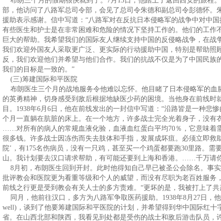
布朗三个月的假期很快就到了。7月13日，他踏上了返回西安的旅程。这
部，他访问了八路军总司令部，会见了总司令朱德和副总司令彭德怀。
援助表示感谢。信中写道：“八路军对在反抗日本侵略军的战争中对中
有些医生和护士是在非常困难和危险的情况下坚持工作的。他们的工作
巨大的帮助。我希望我们的国际友人继续支持中国的反侵略战争，在战
我们欢迎外国友人采取更广泛、更实际的行动援助中国，特别是帮助照
反，我们欢迎他们并希望与他们合作。我们的抗战不仅是为了中国民族
我们的目标是一致的。”
(三)筹建国际和平医院
布朗医生三个月的战地服务令他难以忘怀。他目睹了日本侵略军的血
的英勇精神，切身感受到敌后根据地缺医少药的困境。当他身在前线时
目。1938年6月6日，他在前线发出的一封信中写道：“沿路皆是一种
个月一直躺在肮脏的床上。在一个地方，许多战士完全光着身子，没有
……对所有的病人的常规血液化验，血液血红蛋白平均70％，它意味着需
很多钱。许多战士因冻伤而失去肢体和手指，发展成坏疽。必须立即救助
院’，有175名伤病员，没有一只鸡，甚至买一个鸡蛋都要跑30里路。
山。我计划要去汉口请求帮助，有可能还要到上海和香港。……千万请
8月初，布朗医生回到开封。此时他得知自己早已被圣公会除名。事实
批评教会和医院更为看重等级和个人的威望，而没有尽职为老百姓服务
前线之行更是受到教会有关人士的多方责难。“更坏的是，我被打上了共
同月，他前往汉口，多方为八路军争取医药援助。1938年8月27日，他
well)，谈到了他要筹建国际和平医院的计划，并希望得到华中国际红
省。在山西北部和陕西，我看见到处都是受伤的战士和敌后游击队员，