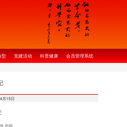
典型
党建活动
科普健康
会员管理系统
记
4月15日
记
德·布朗