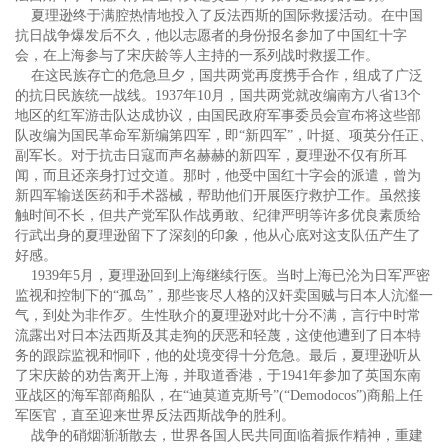
夏理逊终于满腔热情地投入了反法西斯的国际救援活动。在中国
抗日战争爆发后不久，他以志愿者的身份报名参加了中国红十字
会，在上海参与了宋庆龄等人主持的一系列战时救援工作。
在这民族存亡的危急旦夕，国共两党再度携手合作，组成了广泛
的抗日民族统一战线。1937年10月，国共两党就改编南方八省13个
地区的红军游击队达成协议，由国民政府军事委员会宣布将这些部
队改编为国民革命军新编第四军，即“新四军”，叶挺、项英分任正、
副军长。对于抗击日寇而声名赫赫的新四军，夏理逊不仅有所耳
闻，而且还亲身打过交道。那时，他受中国红十字会的派遣，曾为
新四军输送医药和手术器械，帮助他们开展医疗救护工作。虽然接
触时间不长，但共产党军队作战勇敢、纪律严明等许多优良素质给
行武出身的夏理逊留下了深刻的印象，他从心底对这支队伍产生了
好感。
1939年5月，夏理逊回到上海继续行医。当时上海已沦为日军严密
监视和控制下的“孤岛”，那些丧尽人格的汉奸卖国贼与日本人沆瀣一
气，到处为非作歹。生性耿介的夏理逊对此十分不满，言行中时常
流露出对日本法西斯及其走狗的厌恶和轻蔑，这使他遭到了日本特
务的跟踪监视和恫吓，他的处境变得十分危急。最后，夏理逊听从
了宋庆龄的劝告离开上海，并取道香港，于1941年参加了英国东南
亚战区的海军部商船队，在“迪莫道克斯号”(“Demodocos”)商船上任
军医官，直至迎来世界反法西斯战争的胜利。
战争的硝烟渐渐散去，世界各国人民共同面临着振作精神，重建