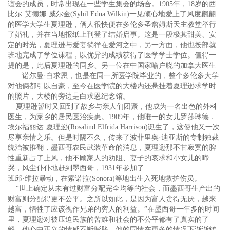
谊会的成员，时常出现在一些学生集会的场合。1905年，18岁的西
比尔·艾德娜·威尔金(Sybil Edna Wilkin)一见倾心地爱上了风度翩翩
的医学大学生夏理逊，俩人很快便在多伦多圣詹姆斯天主教堂举行
了婚礼，并在当地报纸上刊登了结婚启事。这是一段极其甜美、安
定的时光，夏理逊与爱妻徜徉在爱河之中，另一方面，他也按部就
班地完成了学位课程，以优异的成绩获得了医学学士学位。值得一
提的是，此后夏理逊的同乡、另一位在中国家喻户晓的加拿大医生
——诺尔曼·白求恩，也是在同一所医学院毕业的，整个多伦多大学
对他俩都引以自豪，至今在医学院的大楼内还悬挂着夏理逊求学时
的照片，大楼的旁边是白求恩纪念馆。
夏理逊暂时又回到了故乡与亲人们团聚，他成为一名出色的外科
医生，为家乡的居民医治疾患。1909年，他唯一的女儿罗莎琳德．
埃尔福丽达·夏理逊(Rosalind Elfrida Harrison)诞生了，这使他又一次
尽享亲情之乐。但是时隔不久，传来了波菲里奥·迪亚斯的专制独裁
统治被推翻，墨西哥农民武装革命的消息，夏理逊那不甘寂寞的脾
性重新占了上风，他不顾家人的劝阻、妻子的哀求和小女儿的啼
哭，风尘仆仆地赶到墨西哥，1931年参加了
班邱·维拉暴动，在索诺拉(Sonora)等地出生入死地救护伤员。
“世上确定从未有过财富分配完全均等的社会，而墨西哥生产出的
财富则分配得更不公平。之所以如此，是因为富人贪得无厌，越来
越富，牺牲了应该视作兄弟的穷人的利益。”在墨西哥一年多的时间
里，夏理逊对被压迫民族的苦难和社会的不公平都有了真实的了
解，他心中正义的情感不断膨胀，他的同情在更多的情况下渐渐转