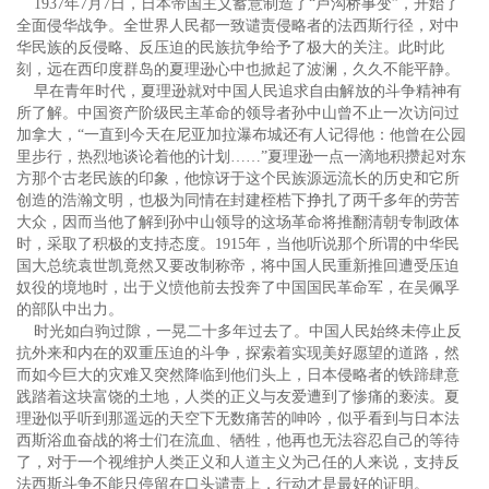
1937年7月7日，日本帝国主义蓄意制造了“卢沟桥事变”，开始了
全面侵华战争。全世界人民都一致谴责侵略者的法西斯行径，对中
华民族的反侵略、反压迫的民族抗争给予了极大的关注。此时此
刻，远在西印度群岛的夏理逊心中也掀起了波澜，久久不能平静。
早在青年时代，夏理逊就对中国人民追求自由解放的斗争精神有
所了解。中国资产阶级民主革命的领导者孙中山曾不止一次访问过
加拿大，“一直到今天在尼亚加拉瀑布城还有人记得他：他曾在公园
里步行，热烈地谈论着他的计划……”夏理逊一点一滴地积攒起对东
方那个古老民族的印象，他惊讶于这个民族源远流长的历史和它所
创造的浩瀚文明，也极为同情在封建桎梏下挣扎了两千多年的劳苦
大众，因而当他了解到孙中山领导的这场革命将推翻清朝专制政体
时，采取了积极的支持态度。1915年，当他听说那个所谓的中华民
国大总统袁世凯竟然又要改制称帝，将中国人民重新推回遭受压迫
奴役的境地时，出于义愤他前去投奔了中国国民革命军，在吴佩孚
的部队中出力。
时光如白驹过隙，一晃二十多年过去了。中国人民始终未停止反
抗外来和内在的双重压迫的斗争，探索着实现美好愿望的道路，然
而如今巨大的灾难又突然降临到他们头上，日本侵略者的铁蹄肆意
践踏着这块富饶的土地，人类的正义与友爱遭到了惨痛的亵渎。夏
理逊似乎听到那遥远的天空下无数痛苦的呻吟，似乎看到与日本法
西斯浴血奋战的将士们在流血、牺牲，他再也无法容忍自己的等待
了，对于一个视维护人类正义和人道主义为己任的人来说，支持反
法西斯斗争不能只停留在口头谴责上，行动才是最好的证明。