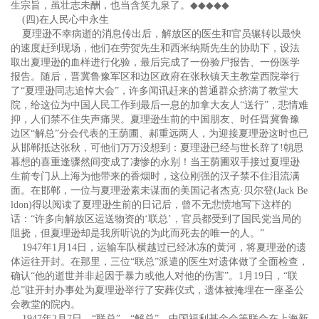
生宗旨，虽壮志未酬，也当含笑九泉了。
◆◆◆◆◆
(四)在人民心中永生
夏理逊不幸病逝的消息传出后，解放区的医生和官员辗转以最快
的速度赶到现场，他们在劳贺先生和西米纳斯先生的协助下，设法
取出夏理逊的血样进行化验，最后完成了一份验尸报告、一份医学
报告。随后，晋冀鲁豫军区和边区政府在张秋镇天主教堂西院举行
了“夏理逊同志追悼大会”，许多闻讯赶来的普通群众挤满了教堂大
院，给这位为中国人民工作到最后一息的加拿大友人“送行”，悲情难
抑，人们禁不住失声痛哭。夏理逊生前的中国朋友、时任晋冀鲁豫
边区“解总”分会代表的王荫圃、郝重远两人，为迎接夏理逊这时也已
从邯郸抵达张秋，可他们万万没想到：夏理逊已经与世长辞了!朝思
暮想的喜重逢骤然间变成了凄惨的永别！当王荫圃双手接过夏理逊
生前专门从上海为他带来的香烟时，这位刚强的汉子禁不住泪流满
面。在邯郸，一位与夏理逊素未谋面的美国记者杰克·贝尔登(Jack Be
ldon)得以阅读了夏理逊生前的日记后，曾不无悲愤地写下这样的
话：“许多向解放区运送物资的‘联总’，官员都受到了国民党当局的
阻挠，但夏理逊却是我所听说的为此而死去的唯一的人。”
1947年1月14日，运输车队横越过已经冰冻的黄河，将夏理逊的遗
体运往开封。在那里，三位“联总”派遣的医生对遗体做了全面检查，
确认“他的逝世并非起因于暴力或他人对他的伤害”。1月19日，“联
总”驻开封办事处为夏理逊举行了安葬仪式，遗体被掩埋在一座圣公
会教堂的院内。
1947年2月7日，“联总”、“解总”、中国福利基金会等联合在上海新