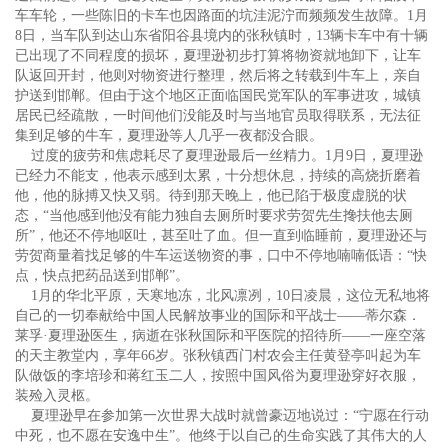
车车轮，一些陈旧的卡车也因路面的坑洼泥泞而频频发生故障。1月
8日，当车队到达山东省阳谷县境内的张秋镇时，13辆卡车中有十辆
已出现了不同程度的损坏，夏理逊初步打算将物资就地卸下，让车
队返回开封，他则对物资进行整理，然后将之转载到牛车上，亲自
护送到邯郸。但由于这个地区正面临国民党军队的军事进攻，城镇
居民已经疏散，一时间他们没能及时与当地官员取得联系，无法征
集到足够的牛车，夏理逊等人几乎一夜都没合眼。
过度的疲劳和焦虑耗尽了夏理逊最后一丝精力。1月9日，夏理逊
已经力不能支，他表示感到太累，十分想休息，持续的高烧折磨着
他，他的脉搏又快又弱。待到那天晚上，他已陷于极度虚脱的状
态，“当他感到他没有能力独自去厕所时要求劳贺先生搀扶他去厕
所”，他还不停地呕吐，甚至吐了血。但一直到临睡前，夏理逊还与
劳贺商量着找足够的牛车运送物资的事，口中不停地喃喃低语：“快
点，快点把药品送到邯郸”。
1月的华北平原，天寒地冻，北风凛冽，10日凌晨，这位无私地将
自己的一切奉献给中国人民解放事业的国际和平战士——蒂尔森．
莱孚·夏理逊医生，病逝在张秋国际和平医院的招待所——一座空落
的天主教堂内，享年66岁。张秋镇西门村农会主任黄登亭叫起为车
队做饭的李培珍和蒋红玉二人，按照中国风俗为夏理逊穿好衣服，
装殓入灵柩。
夏理逊早在参加第一次世界大战时就曾豪迈地说过：“宁愿在行动
中死，也不愿在安逸中生”。他终于以自己的生命实践了其伟大的人