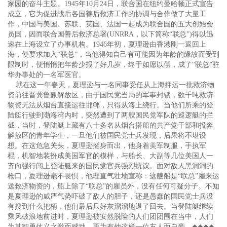
家园的奋斗主题。1945年10月24日，联合国在纽约曼哈顿正式宣告
成立，它为促进战后各国善后救济工作的协调与合作做了大量工
作，中国与美国、苏联、英国、法国一起成为联合国的五大创始会
员国，因而联合国善后救济总署(UNRRA，以下简称“联总”)得以迅
速在上海设立了办事机构。1946年初，夏理逊由香港刚一返回上
海，便要求加入“联总”，当他得知自己有可能因为年龄的缘故而受到
限制时，便悄悄把年龄少报了好几岁，终于如愿以偿，成了“联总”驻
华办事处的一名军医官。
就在这一年春天，夏理逊与一名同事受任从上海押运一批救济物
资前往晋冀鲁豫解放区，由于国民党当局的军事封锁，数千吨救济
物资无法从烟台直接运往邯郸，只得从海上绕行。当他们所乘的登
陆艇行驶到渤海湾内时，突然遭到了两艘国民党军队的巡逻艇的拦
截，当时，登陆艇上藏有八十多名从烟台搭船的共产党干部和投奔
解放区的青年学生，一旦他们被国民党士兵发现，后果将不堪设
想。在这危急关头，夏理逊挺身而出，他身着美军制服，手执军
棍，机智地装扮成美国军官的模样，与船长、大副等几位美国人一
齐向强行闯上登陆艇来的国民党官兵强烈抗议。面对敌人黑洞洞的
枪口，夏理逊毫不畏惧，他理直气壮地宣称：这艘船是“联总”雇来运
送救济物资的，船上除了“联总”的雇员外，没有任何可疑分子。不知
是夏理逊的威严气势吓破了敌人的胆子，还是愚蠢的国民党士兵没
有搜到什么把柄，他们最后只好灰溜溜地退了回去。当登陆艇继续
乘风破浪地前进时，夏理逊被安然脱险的人们团团围在当中，人们
为其智勇仗义之举而感动，更为有他这样一位友人而自豪。
◆◆◆◆