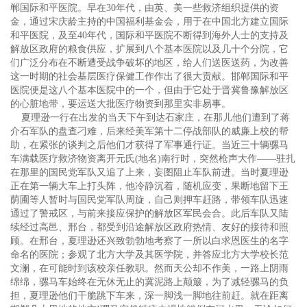
郸国际和平医院。早在30年代，由英、美一些救济组织提供的资
金，通过宋庆龄主持的中国福利基金会，用于在中国北方建立国际
和平医院，及至40年代，国际和平医院不断得到海外人士的支持及
解放区政府的粮食供应，扩展到八个基本医院以及几十个分院，它
们广泛分布在不断遭受战争破坏的地区，给人们送医送药，为改善
这一时期的社会基层医疗保健工作作出了很大贡献。邯郸国际和平
医院便是这八个基本医院中的一个，但由于它处于晋冀鲁豫解放区
的心脏地带，要运送大批医疗物资到那里实非易事。
夏理逊一行在出发的当天下午到达石家庄，在那儿他们遭到了蒋
介石军队的盘查刁难，后来经美军第十二停战部队的威廉上校的帮
助，在紧张的谈判之后他们才获得了军事通行证。当近三十辆骡马
车满载医疗救济物资离开元氏(地名)南行时，突然枪声大作——驻扎
在那里的国民党军队又追了上来，妄图阻止车队前进。当时夏理逊
正在第一辆大车上打头阵，他冷静沉着，随机应变，果断地留下王
荫圃等人暂时与国民党军队周旋，自己则押车赶路，带领车队迅速
通过了警戒区，与前来接应保护的解放区军民会合。此后车队又陆
续经过高邑、邢台，都受到沿途解放区政府热情、友好的接待和照
顾。在邢台，夏理逊还兴致勃勃地考察了一所以白求恩医生的名字
命名的医院；参观了北方大学及其医学院，并答应北方大学校长范
文澜，在可能时到该校亲任教职。然而天公却不作美，一路上阴雨
绵绵，骡马车始终在无休无止的冀泥路上颠簸，为了减轻骡马的负
担，夏理逊他们干脆跳下车来，深一脚浅一脚地往前赶。就在距离