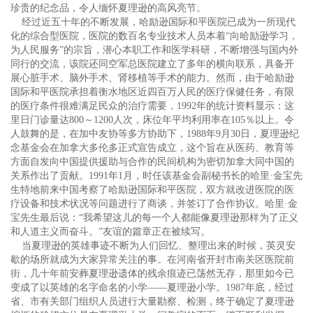
珍贵的纪念品，令人缅怀夏理逊的高风亮节。
经过近五十年的不断发展，哈励逊国际和平医院已成为一所现代
化的综合型医院，医院的数百名专业技术人员本着“向哈励逊学习，
为人民服务”的宗旨，潜心本职工作和医学科研，不断增强与国内外
同行的交流，该院还同空军总医院建立了多年的横向联系，具备开
展心脏手术、脑外手术、肾移植等手术的能力。然而，由于哈励逊
国际和平医院承担着衡水地区近四百万人民的医疗保健任务，有限
的医疗条件很难满足民众的治疗需要，1992年的统计资料显示：这
里日门诊量达800～1200人次，床位年平均利用率在105％以上。令
人鼓舞的是，在加中友协等多方协助下，1988年9月30日，夏理逊纪
念基金会在加拿大多伦多正式宣告成立，这个旨在从医药、教育等
方面自发向中国提供援助与合作的民间机构为密切加拿大同中国的
关系作出了贡献。1991年1月，时任该基金会副秘书长的哈里·金宝先
生特地前来中国考察了哈励逊国际和平医院，双方就改进医院的医
疗设备和技术状况等问题进行了商谈，并签订了合作协议。哈里·金
宝先生最后说：“我希望这儿的每一个人都能像夏理逊那样为了正义
和人道主义而奋斗。”友谊的篇章正在被续写。
当夏理逊的英雄事迹不断为人们回忆、整理出来的时候，英灵安
歇的场所就成为大家异常关注的事。在河南省开封市南关区医院前
街，几十年前安葬夏理逊遗体的残余痕迹已荡然无存，那里如今已
变成了以英雄的名字命名的小学——夏理逊小学。1987年底，经过
省、市有关部门组织人员进行大量勘察、检测，终于确定了夏理逊