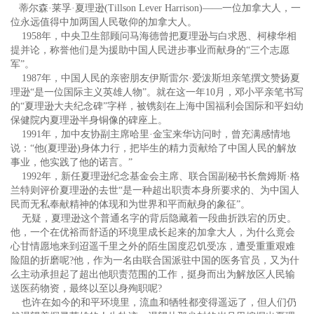
蒂尔森·莱孚·夏理逊(Tillson Lever Harrison)——一位加拿大人，一
位永远值得中加两国人民敬仰的加拿大人。
1958年，中央卫生部顾问马海德曾把夏理逊与白求恩、柯棣华相
提并论，称誉他们是为援助中国人民进步事业而献身的“三个志愿
军”。
1987年，中国人民的亲密朋友伊斯雷尔·爱泼斯坦亲笔撰文赞扬夏
理逊“是一位国际主义英雄人物”。就在这一年10月，邓小平亲笔书写
的“夏理逊大夫纪念碑”字样，被镌刻在上海中国福利会国际和平妇幼
保健院内夏理逊半身铜像的碑座上。
1991年，加中友协副主席哈里·金宝来华访问时，曾充满感情地
说：“他(夏理逊)身体力行，把毕生的精力贡献给了中国人民的解放
事业，他实践了他的诺言。”
1992年，新任夏理逊纪念基金会主席、联合国副秘书长詹姆斯·格
兰特则评价夏理逊的去世“是一种超出职责本身所要求的、为中国人
民而无私奉献精神的体现和为世界和平而献身的象征”。
无疑，夏理逊这个普通名字的背后隐藏着一段曲折跌宕的历史。
他，一个在优裕而舒适的环境里成长起来的加拿大人，为什么竟会
心甘情愿地来到迢遥千里之外的陌生国度忍饥受冻，遭受重重艰难
险阻的折磨呢?他，作为一名由联合国派驻中国的医务官员，又为什
么主动承担起了超出他职责范围的工作，挺身而出为解放区人民输
送医药物资，最终以至以身殉职呢?
也许在如今的和平环境里，流血和牺牲都变得遥远了，但人们仍