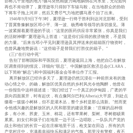
邯郸几十里地的地方!骡马突然精疲力竭地躺倒在河水里，无论如何
再也不肯动弹了，夏理逊等只得卸下车辕马鞍，在当地群众的协助
下将车子拖上河岸，然后又费尽气力地把骡马逐个抬了出来。
1946年9月9日下午3时，夏理逊一行终于胜利到达河北邯郸，受到
了晋冀鲁豫解放区邓小平、薄一波、杨秀峰等领导的亲切接见。薄
一波紧握着夏理逊的手说：“这里的医药供应非常紧张，你真是我们
的活财神哪!”夏理逊马上答道：“这是你们应得的救济物资，不是我
的力量。”后来当邓小平见到夏理逊及其押送来的箱箱医疗物资时，
也曾风趣地赞扬说：“这些箱子是替我们打胜仗的箱子。”
(三)“在行动中死”
告别了邯郸国际和平医院后，夏理逊返回上海，他把自己在解放
区调查得到的情况，详细向“联总”、中国解放区救济总会(CLARA，
以下简称“解总”)和中国福利基金会等单位作了汇报。
离开解放区已经许多天了，夏理逊仍然沉浸在一种前所未有的激
动心情之中。的确，解放区优美自然的乡村风光令他陶醉，他曾在
一份报告中这样描述道：“我们经过了一个真正的伊甸园，广袤的平
原向四面展开，时有起伏，有点像阿尔巴利(Alberia)大平原，到处点
缀着一簇簇小树林，但不是灌木丛，整个乡村是那么清新。”然而更
令他感兴趣的是解放区的人民和那里的建设景象：“庄稼的品种很
多，有小米、荞麦、玉米、棉花，还有苹果树、梨树、枣树都硕果
累累。妇女们和孩子们在地里一边干活一边唱歌，一队队共产党的
战士和他们的长官一起在庄稼地里干活，枪支架在田边，所有的共
产党村庄中，充满着幸福快乐和满足的气氛，那里没有警察，夜不