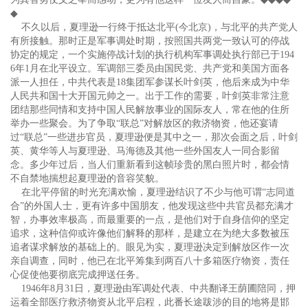
◆
不久以后，夏理逊一行终于抵达北平(今北京)，与北平的共产党人
有所接触。那时正是军事调处时期，按照国共两党一致认可的停战
协定的规定，一个实施停战计划的执行机构军事调处执行部已于194
6年1月在北平设立。军调部三委员由国民党、共产党和美国方面各
派一人担任，中共代表是18集团军参谋长叶剑英，他后来成为中华
人民共和国十大开国元帅之一。出于工作的需要，叶剑英非常注意
团结那些同情和支持中国人民解放事业的国际友人，常在他的住所
举办一些聚会。为了争取“联总”对解放区的救济物资，他还宴请
过“联总”一些进步官员，夏理逊便是其中之一，那次会面之后，叶剑
英、黄华等人与夏理逊、马海德及其他一些外国友人一同合影留
念。多少年过后，当人们重新看到这帧珍贵的黑白照片时，都会情
不自禁地揣想起夏理逊的音容笑貌。
在北平停留的时光充满欢愉，夏理逊结识了不少与他可谓“志同道
合”的外国人士，更有许多中国朋友，他发现这些中共官员都充满才
智，办事效率极高，而最重要的一点，是他们对于自身信仰的坚定
追求，这种信仰或许像他们解释的那样，是建立在为绝大多数被压
追者谋求解放的基础上的。眼见为实，夏理逊决定到解放区作一次
亲自调查，同时，他已在北平筹集到两百八十多箱医疗物资，责任
心促使他要彻底完成押送任务。
1946年8月31日，夏理逊由军调处代表、中共翻译王荫圃陪同，押
运着全部医疗救济物资从北平启程，此番长途跋涉的目的地将是邯