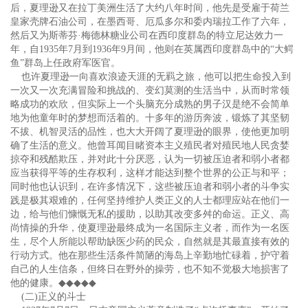
后，夏理逊又在拉丁美洲生活了大约八年时间，他先是受雇于荷兰
皇家壳牌石油公司，在墨西哥、厄瓜多尔和委内瑞拉工作了六年，
然后又为斯蒂芬·梅德林糖业公司在西印度群岛的特立尼达效力一
年，自1935年7月到1936年9月间，他则在英属西印度群岛中的“大鳄
鱼”群岛上任政府军医官。
也许夏理逊一向喜欢浪迹天涯的无羁之旅，他可以把生命投入到
一次又一次充满冒险和挑战的、变幻莫测的生活当中，从而时常领
略成功的欢欣，但实际上一个头脑充分成熟的男子汉是绝不会简单
地为他童年时的梦想而活着的。十多年的游历奔波，锻炼了其坚韧
不拔、机智灵活的品性，也大大开阔了夏理逊的眼界，使他更加明
确了生活的意义。他曾耳闻目睹资本主义殖民者对殖民地人民贪婪
掠夺和残酷欺压，并对此十分厌恶，认为一切被压迫者和弱小者都
应当获得平等的生存权利，这样才能达到整个世界的公正与和平；
同时他也认识到，在许多情况下，这些被压迫者和弱小者的斗争实
践是极其艰难的，任何坚持维护人类正义的人士都理应站在他们一
边，给与他们慷慨无私的援助，以助其改变多舛的命运。正义、高
尚情操的升华，使夏理逊最终成为一名国际主义者，而作为一名医
生，尽个人所能以帮助缺医少药的民众，自然就是其最直接有效的
行动方式。他在那些生活条件简陋的海岛上辛勤地忙碌着，护守着
自己的人生信条，但终日在野外的操劳，也不知不觉极大地损害了
他的健康。
◆◆◆◆◆
(二)正义的斗士