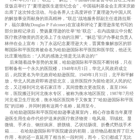
亚饭店举行了“夏理逊医生逝世纪念会”，中国福利基金会主席宋庆龄
出席了这次悼念活动。与会各界人士高度评价了夏理逊为中国人民
的解放事业而献身的崇高精神，“联总”战地服务部副主任道路拉斯·
P．福尔康纳(Douglas P·Falconer)在宣读和评论了夏理逊亲笔书写的
部分旅程记录后，赞扬夏理逊的壮举“给‘联总’，在内战烟云中分配
医疗救济物资的历史添上了生动的注脚”。“解总”驻沪办事处负责人
林仲在会上宣布：为了永远纪念夏理逊大夫，晋冀鲁豫解放区的邯
郸国际和平医院将被命名为哈励逊国际和平医院和医学院，他还无
比庄重地指出：“人民的感激之情是无法表达的!”
后来随着战争形势的发展，哈励逊国际和平医院不断转移，只在
邯郸备有一个永久的医院楼，1948年8月1日，华北人民政府成立
后，此院更名为华北政府哈励逊医院。1949年1月31日，北平和平解
放，华北人民政府即将进驻北京，这所医院作为留给老区人民的纪
念，又迁移到河北省石家庄市，其间曾数次更改院名，直至1966
年，医院搬迁到河北衡水专区，被称为衡水地区医院，1987年7月经
河北省卫生厅批准，衡水地区医院终于又恢复了“哈励逊国际和平医
院”的旧称，并同时拥有这两个名称，延用至今。
在哈励逊国际和平医院哈励逊事迹展室内，精心存放着当年夏理
逊医生用生命作代价护送来的医疗救济物资：电风扇、羽绒枕、显
微镜、手术台、钢丝病床、膀胱镜、乙状结肠境、折叠式野战手术
箱…… 在哈励逊国际和平医院建设的初期，这些物品都发挥了巨大
作用，有的还一直延用了相当长一段时间，而今，它们都成了无比