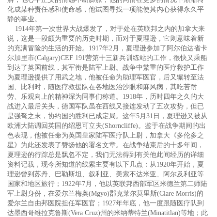
化成某种责任感和使命感，他试图寻找一项能使其内心获得永久平
静的事业。
1914年第一次世界大战爆发了，对于处在英联邦之内的加拿大来
说，这是一段颇为重要的历史时期，而对于夏理逊，它则意味着新
的充满冒险的生活的开始。1917年2月，夏理逊参加了阿尔伯达省卡
尔加里市(Calgary)CEF 191营第十三新兵训练站的工作，很快又乘船
到达了英国前线，其军衔是陆军上尉。战争中繁重的医疗救护工作
为夏理逊提供了用武之地，他被任命为助理军医官，后又辗转至法
国、比利时，随医疗救援队在各地医治沙眼和麻风病，其吃苦耐
劳、乐观向上的精神深为同事们称道。1918年，历时四年之久的大
战进入最后关头，德国军队虽在西线又接连发动了五次攻势，但已
是强弩之末，协约国的胜利已成定局。这年5月31日，夏理逊又被从
欧洲大陆调回英国的绍恩可立夫(Shorncliffe)。鉴于在战争期间的出
色表现，他被任命为英国皇家陆军医疗队上尉，加拿大《多伦多之
星》为此还发表了赞扬他的署名文章。在战争结束后的十多年间，
夏理逊的行踪总是飘忽不定，我们无法得到有关他此间经历的详细
资料记载，现今所知道的线索主要有以下几点：从1920年开始，夏
理逊曾到苏丹、巴勒斯坦、叙利亚、美索不达米亚、阿尔及利亚等
国家和地区旅行；1922年7月，他以英联邦西部军区米德兰第二师陆
军上尉身份，在爱尔兰梅奥(Mgyo)郡克莱尔莫里斯(Clare Morris)的
爱尔兰自由邦医院担任军医官；1927年年底，他一度跟随医疗队到
达墨西哥维拉克鲁斯(Vera Cruz)州的米纳蒂特兰(Minatitlan)等地；此