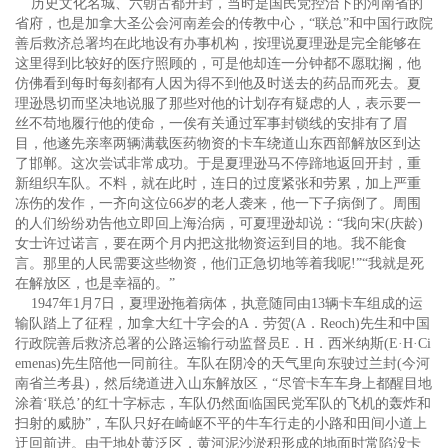
历史文化名城、六朝古都开封，当时是国民党控治下的河南省的
省府，也是加拿大圣公会河南差会的传教中心，“联总”和中国行政院
善后救济总署均在此地设有办事机构，按理说夏理逊是完全能够在
这里得到比较好的医疗照顾的，可是他却连一分钟都不愿耽搁，他
仿佛看到每时每刻都有人因为得不到他及时送去的药品而死去。夏
理逊恳切而坚决地说服了那些对他的计划存有疑虑的人，表示要一
丝不苟地履行他的使命，一俟有关通过军事封锁线的安排有了眉
目，他遂先亲率两辆满载医药物资的卡车绕道山东西部解放区到达
了邯郸。这次尝试非常成功。于是夏理逊马不停蹄地返回开封，重
新组织车队。不料，就在此时，连日的过度紧张和劳累，加上严重
冻伤的发作，一齐向这位66岁的老人袭来，他一下子病倒了。周围
的人们纷纷劝告他立即回上海治病，可夏理逊却说：“我向宋(庆龄)
女士许过诺言，要在两个月内把这批物资运到目的地。我不能食
言。那里的人民需要这些物资，他们正急切地等着我呢!”“我就是死
在解放区，也是幸福的。”
1947年1月7日，夏理逊拖着病体，执意随同由13辆卡车组成的运
输队踏上了征程，加拿大红十字会的A．劳贺(A．Reoch)先生和中国
行政院善后救济总署的公路运输行动监督员E．H．西米纳斯(E·H·Ci
emenas)先生陪他一同前往。车队在阴冷的天气里向东驶过兰封(今河
南省兰考县)，然后绕道进入山东解放区，“尽管卡车车身上都醒目地
涂着‘联总’的红十字标志，车队仍然面临国民党军队的飞机的轰炸和
扫射的威胁”，车队只好在崎岖不平的牛车行走的小路和田间小道上
迂回前进。由于地处黄泛区，黄河泥沙淤积形成的地面时常陷没卡