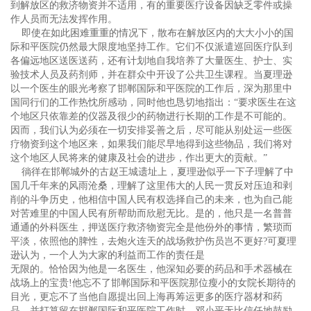
到解放区的救济物资并不适用，有的重要医疗设备因缺乏零件或操
作人员而无法发挥作用。
即使在如此困难重重的情况下，散布在解放区内的大大小小的国
际和平医院仍然最大限度地坚持工作。它们不仅派遣巡回医疗队到
各偏远地区送医送药，还有计划地自我培养了大量医生、护士、实
验技术人员及药剂师，并在群众中开设了公共卫生课程。当夏理逊
以一个医生的眼光考察了邯郸国际和平医院的工作后，深为那里中
国同行们的工作热忱所感动，同时他也恳切地指出：“要求医生在这
个地区只依靠差的仪器及很少的药物进行长期的工作是不可能的。
因而，我们认为必须在一切安排妥善之后，尽可能从别处运一些医
疗物资到这个地区来，如果我们能尽早地得到这些物品，我们将对
这个地区人民将来的健康及社会的进步，作出更大的贡献。”
徜徉在邯郸城外的古赵王城遗址上，夏理逊似乎一下子理解了中
国几千年来的风雨沧桑，理解了这里伟大的人民一贯反对压迫和剥
削的斗争历史，他相信中国人民有权选择自己的未来，也为自己能
对苦难里的中国人民有所帮助而欣慰无比。是的，他只是一名普普
通通的外科医生，押送医疗救济物资完全是他份外的事情，繁琐而
平淡，依照他的脾性，去炮火连天的战场救护伤员岂不更好?可夏理
逊认为，一个人为大家的利益而工作的责任是
无限的。恰恰因为他是一名医生，他深知必要的药品和手术器械在
战场上的宝贵!他忘不了邯郸国际和平医院那位瘦小的女院长期待的
目光，更忘不了当他自愿提出回上海再筹运更多的医疗器材和药
品，并打算留在邯郸国际和平医院工作时，邓小平无比信任地鼓励