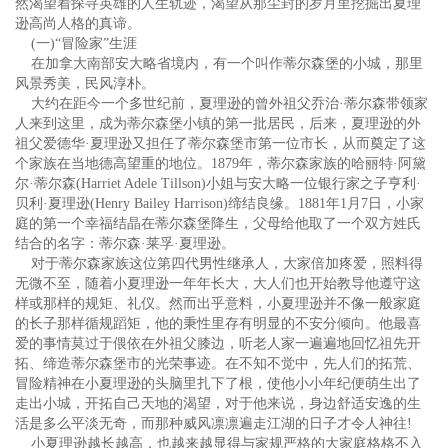
然渴望着探寻英雄的人生轨迹，渴望从那尘封的岁月里挖掘出夏理
逊高尚人格的真谛。
(一)“冒险家”生涯
在加拿大南部安大略省境内，有一个叫作蒂尔森堡的小城，那里
风景秀美，民风淳朴。
大约在距今一个多世纪前，夏理逊的曾外祖父乔治·蒂尔森带领家
人来到这里，成为蒂尔森堡小镇的第一批居民，后来，夏理逊的外
祖父爱德华·夏理逊又担任了蒂尔森堡市第一位市长，从而奠定了这
个家族在当地德高望重的地位。1879年，蒂尔森家族的哈丽特·阿黛
尔·蒂尔森(Harriet Adele Tillson)小姐与安大略一位银行家之子亨利·
贝利·夏理逊(Henry Bailey Harrison)缔结良缘。1881年1月7日，小家
庭的第一个幸福结晶在蒂尔森堡降生，父母给他取了一个双方姓氏
结合的名字：蒂尔森·莱孚·夏理逊。
对于蒂尔森家族这位第四代男性继承人，大家倍加疼爱，照料得
无微不至，随着小夏理逊一年年长大，大人们也开始教导他遵守这
样或那样的规矩、礼仪。然而出乎意料，小夏理逊并不像一般家庭
的长子那样循规蹈矩，他的秉性里存有明显的不安分倾向。他最喜
爱的事情莫过于偎依在外祖父膝边，听老人家一遍遍地回忆祖先开
拓、缔造蒂尔森堡市的光荣事迹。在不知不觉中，先人们的拓荒、
冒险精神在小夏理逊的头脑里扎下了根，使他小小年纪便萌生出了
走出小城，开拓自己天地的渴望，对于他来说，身边舒适安逸的生
活是多么平淡无奇，而那种威风凛凛遍走江湖的日子才令人神往!
小夏理逊越长越高，也越来越显得与家规严格的大家庭格格不入