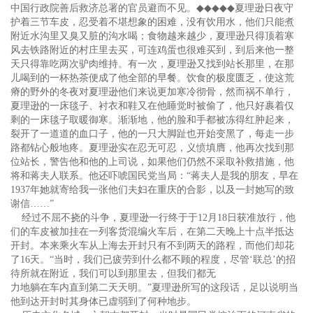
中国行政院善后救济总署的官员避而不见。
◆◆◆◆◆
夏理逊日夜守
护着三节车皮，忍受着不堪想象的困难，没有饮用水，他们只能煮
附近水沟里又臭又脏的沟水喝；食物越来越少，夏理逊只得顶着寒
风去铁路附近的村庄里去买，可连鸡蛋也很难买到，到后来他一整
天只得靠吃两次驴肉维持。有一次，夏理逊又找到站长那里，在那
儿喝到的一杯热茶便成了他全部的早餐。饮食的极度匮乏，使这荒
瘠的野外的冬夜对夏理逊他们来说更加寒冷彻骨，然而祸不单行，
夏理逊的一床毯子、衬衣和鞋又在他睡觉时被偷了，他只好裹着仅
剩的一床毯子取暖御寒。渐渐地，他的脸和手都被冻得红肿起来，
裂开了一道道的血口子，他的一只大脚趾也开始变黑了，每走一步
路都钻心般地疼。夏理逊实在忍无可忍，义愤填膺，他再次找到那
位站长，警告他和他的上司说，如果他们仍然不采取补救措施，他
将和蒋夫人联系。他还吓唬国民党当局：“蒋夫人是我的朋友，早在
1937年她就寄给我一张他们夫妇在重庆的合影，以及一封她写的致
谢信……”
经过不屈不挠的斗争，夏理逊一行终于于12月18日获准放行，他
们的车皮被加挂在一列客货混编火车后，在第二天晚上十点半抵达
开封。本来乘火车从上海去开封只有不到两天的路程，而他们却花
了16天。“当时，我们已疲劳到什么都不顾的程度，尽管‘联总’的招
待所就在附近，我们可以到那里去，但我们都无
力地躺在车内直到第二天天明。”夏理逊所写的这段话，足以说明当
他到达开封时其身体已虚弱到了何种地步。