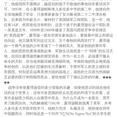
了，他倔强而不愿顺从，越是别的孩子不敢做的事他却非要试试不
可。1895年，在小夏理逊刚刚考入多伦多中学的第二年，他便自作
主张地搁置了学业，只身离家参加了安大略省第二十二牛津步枪
队，后来因为年龄太小，被转到了美国陆军工程部队，这一年，他
仅有14岁。然而谁也没有料到，还是个孩子的夏理逊在这个部队里
一呆竟是五年。1898年至1900年爆发了美国与西班牙争夺菲律宾
的“美西战争”，夏理逊一度在菲律宾参加战斗，紧接着中国义和团运
动兴起，他又随美军到达过北京。五个春秋的风雨吹打下，夏理逊
由一个稚气未脱的少年变成了一个身材高大、英姿勃勃的青年军
人，他的思想也逐渐成熟起来。军旅生活虽然是一个“特殊”的生活天
地，但却比夏理逊想象的艰苦得多，作为一名士兵，必须遵守服从
命令的天职，但当他亲眼目睹亚洲殖民地、半殖民地的民众饱受战
争的创伤，以及他们悲惨的生活景象时，不禁对军人的意义感到非
常困惑。特别是在远离美洲大陆的战场上，成批的士兵因为伤病缺
乏必要的医疗和照顾而死去，更给他留下了难以忘怀的印象。
◆◆◆
◆◆
战争没有使夏理逊尝到多少冒险的乐趣，却使他意识到就在他生
活的这个世界上，还有许多贫困的民众在恶劣的环境下生存着，还
有许多缺医少药的人在痛苦中死去。为什么不成为一名医生，用手
术刀救死扶伤，为民解难呢?1902年，夏理逊毅然脱离了美军，并考
入多伦多大学医学院学习，他精力充沛，头脑灵活，很快便在同学
中脱颖而出，同时他还是一个叫作“N∑N(Nu Sigma Nu)”的大学生联