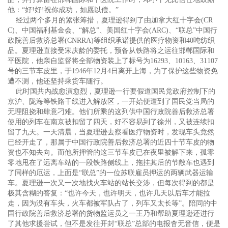
他：“好!好!祝你成功，如愿以偿。”
经过两个多月的紧张筹措，夏理逊得到了由加拿大红十字会(CR
C)、中国福利基金会、“解总”、美国红十字会(ARC)、“联总”中国行
政院善后救济总署(CNRRA)等组织承诺提供的医疗物资和40吨纺织
品。夏理逊直接受宋庆龄的委托，预备从铁路将之运往邯郸国际和
平医院，他亲自监督将全部物资装上了标号为16293、10163、31107
号的三节车皮里，于1946年12月4日离开上海，为了保护这些物资免
遭不测，他还坚持乘货车随行。
此时国共内战愈演愈烈，夏理逊一行要假道国民党政府控制下的
京沪、陇海等铁路干线进入解放区，一开始便遭到了国民党当局的
无理阻挠和肆意刁难。他们所乘的这列供中国行政院善后救济总署
使用的列车在南京被扣留了四天，好不容易到了徐州，又被连续扣
留了九天。一天清晨，当夏理逊去察看医疗物资时，发现车头竟然
已经开走了，那属于中国行政院善后救济总署的近四十节车皮的物
资也不知去向。而他所押管的这三节车皮已在夜里被解下来，孤零
零地甩在了远离车站的一段铁路侧线上，拖挂其后的节敞车也遇到
了同样的厄运，上面是“联总”的一位苏联雇员押运的两辆武器运输
车。夏理逊一次又一次地找火车站的站长交涉，但每次得到的都是
极其含糊的答复：“也许今天，也许明天，也许几天以后车才能拉
走，因为没有车头，火车都被军队占了，列车又太长等”。陪同的中
国行政院善后救济总署的货物监运员之一王乃和帮助夏理逊还进行
了其他求援尝试，但不是发往开封“联总”总部的电报杳无音信，便是