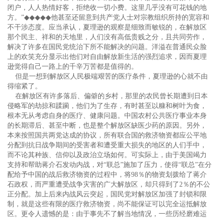
闭户，人人热情好客，拒绝收一切小费。这里几乎没有可花钱的地
方。”
◆◆◆◆◆
他甚至还留意到共产党人士对宗教组织所持的宽容和
不干涉态度。应当承认，夏理逊的观察是细致而敏锐的，在解放区
那个民主、祥和的天地里，人们没有高低贵贱之分，且共同劳作，
解决了许多在国民党统治下所不能解决的问题。洋溢在普通民众脸
上的欢笑充分显示出他们对自由解放新生活的强烈追求，因而夏理
逊觉得自己一路上的千辛万苦都是值得的。
但是一想到解放区人民极端艰苦的医疗条件，夏理逊的心就不由
得缩紧了。
在解放区有许多落后、偏僻的乡村，那里的农民曾长期遭到日本
侵略军的劫掠和蹂躏，他们为了生存，有时甚至以糠和树叶为食，
根本无从考虑自身的医疗、健康问题。中国农村公共医疗事业本身
的长期滞后、甚至中断，也是整个解放区缺医少药的原因。另外，
本来按照国共两党达成的协议，所有联合国的救济物资都应公平地
分配到抗日战争期间的受害者和遭受重大损失的地区的人们手中，
而不论其种族、信仰以及政治立场如何。可实际上，由于美国竭力
支持和帮助蒋介石发动内战，对“联总”施加了压力，使得“联总”在分
配给予中国的战后救济物资的过程中，将98％的物资划拨给了蒋介
石政权，而严重遭受战争灾害的广大解放区，却只得到了2％的不公
正分配。加上后来内战风云突起，国民党对解放区加强了封锁和限
制，就是这些有限的医疗救济物资，尚不能保证可以完全运抵解放
区。更令人遗憾的是：由于事先不了解当地情况，一些历经磨难运