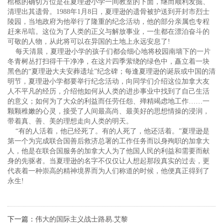
棺柩的确切方位是在夏理逊小学一间教室的下面，继而顺利发掘、
清理出其遗骨。1988年1月8日，夏理逊的遗骨被护送到开封市烈士
陵园，当地政府为他举行了隆重的纪念活动，他的部分亲属也专程
赶来吊唁。这位为了人类的正义与解放事业，一生都在漂泊奋斗的
可敬的人物，从此将可以在异国的土地上永远安息了!
每天清晨，夏理逊小学的孩子们都会细心地将校园南墙下的一片
冬青树丛打扫得干干净净，在这片四季萦绕的绿色中，矗立着一块
黑色的“夏理逊大夫安葬遗址”纪念碑；每逢夏理逊的诞辰或中国的清
明节，夏理逊小学都要举行纪念活动，向同学们介绍这位加拿大友
人不平凡的经历，介绍他如何从人类的进步事业中找到了自己生活
的意义；如何为了大众的利益而任劳任怨、殚精竭虑地工作……一
颗颗稚嫩的心灵，接受了人间最高尚、最美好的思想情操的浸润，
带着真、善、美的理想走向人类的明天。
“有的人活着，他已经死了。有的人死了，他还活着。”夏理逊是
第一个为完成联合国善后救济总署的工作任务而以身殉职的加拿大
人，他是在联合国服务的加拿大人为了他国人民的利益和需要而献
身的先驱者。当夏理逊的名字不仅仅让人想起那段真实的过去，更
代表着一种崇高的精神境界而为人们称道的时候，他便真正得到了
永生!
下一篇：
伟大的国际主义战士路易.艾黎