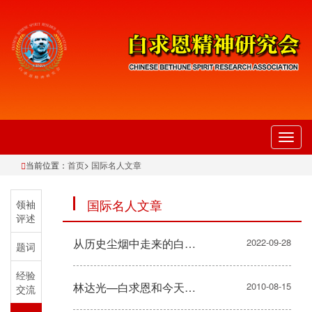
切
换
当前位置：
首页
>
国际名人文章
导
航
国际名人文章
领袖
评述
从历史尘烟中走来的白求恩 ——读李彦新著《兰台遗卷》
2022-09-28
题词
经验
林达光—白求恩和今天的中国
2010-08-15
交流