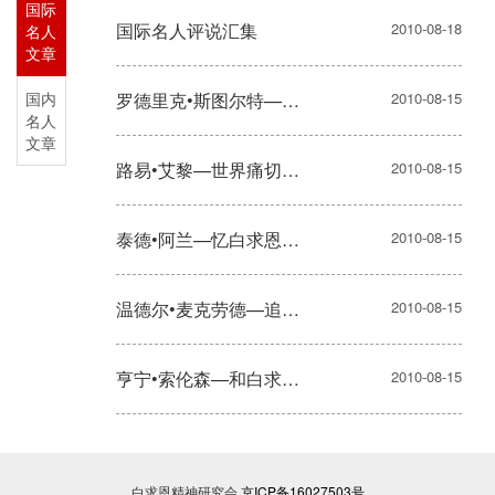
国际
国际名人评说汇集
2010-08-18
名人
文章
国内
罗德里克•斯图尔特—此人是无所畏惧的
2010-08-15
名人
文章
路易•艾黎—世界痛切地需要他
2010-08-15
泰德•阿兰—忆白求恩，思念种种
2010-08-15
温德尔•麦克劳德—追念和思考
2010-08-15
亨宁•索伦森—和白求恩在西班牙相处的日子
2010-08-15
白求恩精神研究会
京ICP备16027503号