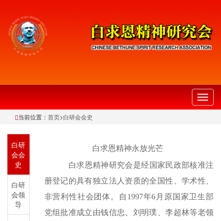
切
换
当前位置：
首页
>
白研会会史
导
航
白研
白求恩精神永放光芒
会会
史
白求恩精神研究会是经国家民政部核准注
册登记的具有独立法人资质的全国性、学术性、
白研
会领
非营利性社会团体。自1997年6月原国家卫生部
导
党组批准成立由钱信忠、刘明璞、李超林等老领