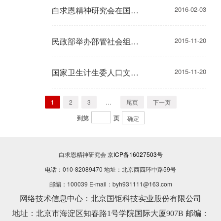
白求恩精神研究会在国家卫生计生文化推广平台启动会上发布合作拍摄中国版白求恩影视剧倡议
2016-02-03
民政部举办部管社会组织党建工作培训班
2015-11-20
国家卫生计生委人口文化发展中心与白求恩精神研究会共同探讨白求恩题材创作推介工作
2015-11-20
1
2
3
…
尾页
下一页
到第
页
确定
白求恩精神研究会
京ICP备16027503号
电话：010-82089470 地址：北京西四环中路59号
邮编：100039 E-mail：byh931111@163.com
网络技术信息中心：北京国钜科技实业股份有限公司
地址：北京市海淀区知春路1号学院国际大厦907B 邮编：