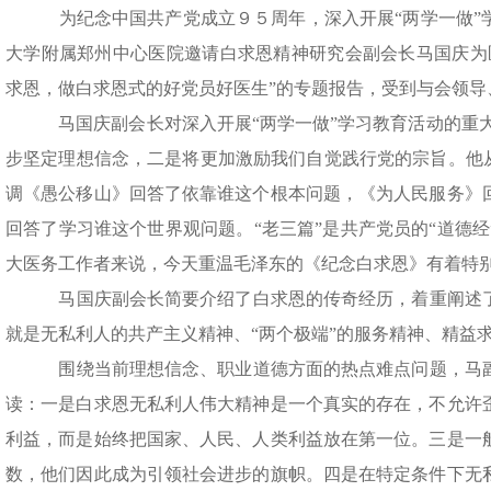
为纪念中国共产党成立９５周年，深入开展“两学一做”
大学附属郑州中心医院邀请白求恩精神研究会副会长马国庆为
求恩，做白求恩式的好党员好医生”的专题报告，受到与会领导
马国庆副会长对深入开展“两学一做”学习教育活动的重大
步坚定理想信念，二是将更加激励我们自觉践行党的宗旨。他从
调《愚公移山》回答了依靠谁这个根本问题，《为人民服务》
回答了学习谁这个世界观问题。“老三篇”是共产党员的“道德
大医务工作者来说，今天重温毛泽东的《纪念白求恩》有着特
马国庆副会长简要介绍了白求恩的传奇经历，着重阐述
就是无私利人的共产主义精神、“两个极端”的服务精神、精益
围绕当前理想信念、职业道德方面的热点难点问题，马
读：一是白求恩无私利人伟大精神是一个真实的存在，不允许
利益，而是始终把国家、人民、人类利益放在第一位。三是一
数，他们因此成为引领社会进步的旗帜。四是在特定条件下无