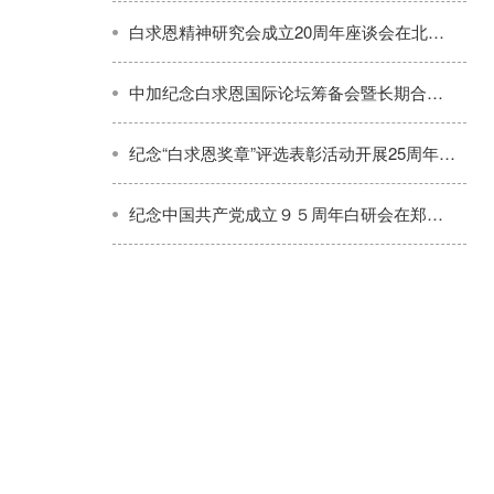
白求恩精神研究会成立20周年座谈会在北京隆重举行
中加纪念白求恩国际论坛筹备会暨长期合作座谈会在北京举行
纪念“白求恩奖章”评选表彰活动开展25周年暨寻访“白求恩式好医生”大型公益活动启动仪式在山西长治举行
纪念中国共产党成立９５周年白研会在郑州宣讲做白求恩式的好党员好医生