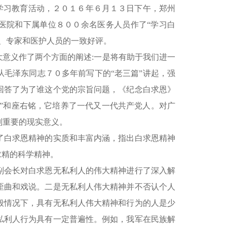
学习教育活动，２０１６年６月１３日下午，郑州
医院和下属单位８００余名医务人员作了“学习白
、专家和医护人员的一致好评。
意义作了两个方面的阐述:一是将有助于我们进一
毛泽东同志７０多年前写下的“老三篇”讲起，强
回答了为了谁这个党的宗旨问题，《纪念白求恩》
经”和座右铭，它培养了一代又一代共产党人。对广
别重要的现实意义。
了白求恩精神的实质和丰富内涵，指出白求恩精神
求精的科学精神。
副会长对白求恩无私利人的伟大精神进行了深入解
歪曲和戏说。二是无私利人伟大精神并不否认个人
般情况下，具有无私利人伟大精神和行为的人是少
私利人行为具有一定普遍性。例如，我军在民族解