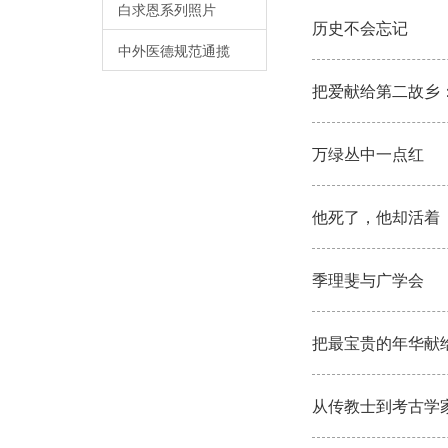
白求恩系列照片
历史不会忘记
中外医德规范通揽
把爱献给第二故乡
万绿丛中一点红
他死了，他却活着
季理斐与广学会
把最宝贵的年华献
从传教士到考古学