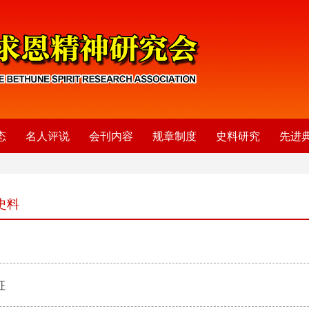
态
名人评说
会刊内容
规章制度
史料研究
先进
史料
征