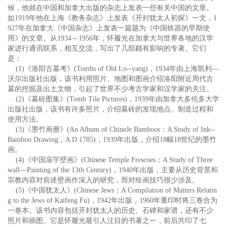
候，他就在中国和加拿大出版的杂志上发表一些有关中国的文章。
如1919年他在上海《教务杂志》上发表《开封犹太人初探》一文，1
927年在加拿大《中国杂志》上发表一篇题为《中国铁器的早期使
用》的文章。从1934～1956年，怀履光在加拿大与世界各地的汉学
家进行通讯联系，相互交流，写出了几部颇有影响的专著。它们
是：
(1)《洛阳古墓考》(Tombs of Old Lo--yang)，1934年由上海凯利—
沃尔出版社出版，该书利用照片、地图和图画介绍洛阳附近周代古
墓的挖掘及出土文物，引起了世界不少考古学家和汉学家的关注。
(2)《墓砖图集》(Tomb Tile Pictures)，1939年由加拿大多伦多大学
出版社出版，该书有许多照片，介绍墓砖的发现地点、制造过程和
使用方法。
(3)《墨竹画册》(An Album of ChineJe Bamboos：A Study of Ink--
Bamboo Drawing，A D 1785)，1939年出版，介绍18幅18世纪的墨竹
画。
(4)《中国庙宇壁画》(Chinese Temple Frescoes：A Study of Three
wall—Painting of the 13th Century)，1940年出版，主要从历史背景和
宗教内容对前述壁画作深入的研究，而对绘画技巧很少涉及。
(5)《中国犹太人》(Chinese Jews：A Compilation of Matters Relatin
g to the Jews of Kaifeng Fu)，1942年出版，1960年重印时将三卷合为
一卷本。该书内容包括开封犹太人的历史、石碑和家谱，还有不少
照片和插图。它是怀履光最引人注目的书著之一，前后共印了七