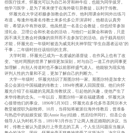
些医疗技术。怀履光可以为自己补牙和种牛痘，也能为同学拔牙。
他学习医学，是为了将来便于在海外吸引异教徒，以利于传教。
怀履光在大学还积极参加教会的工作。他利用课余时间外出练习
布道，每逢外地著名传教士来多伦多公开演讲时，他都去认真旁
听，希望从中有所收获。他虽然是一名圣公会教徒，但也经常参加
浸礼会、卫理公会和长老会的活动，与他们一起聚会和祷告，只是
因不满天主教会对偶像的崇拜而不去参加它的活动。由于颇具组织
才能，怀履光在一年级时被选为威克利夫神学院“学生自愿者运动”的
干事，二年级时担任该组织的主席。
大学时期，怀履光已成为一名虔诚的基督徒，在作风上也有了改
变。“他对周围的世界了解得更加深刻，对与自己一道工作的同事更
加理解，向别人传道时也不像以前那样盛气凌人。他能较为现实地
评判人性的力量和不足，更加了解自己的判断力。”
大学一年级时，怀履光结识了斯图尔特一家。斯图尔特是加拿大
圣公会派往中国福建的传教士，1894年携家人回国度假。他们向怀
履光介绍了在福建的见闻及传教状况，引起他的兴趣，使他产生了
来华传教的念头。一年以后，斯图尔特一家在福建遇难，怀履光决
心接替他们的事业。1896年5月30日，怀履光在多伦多市圣阿尔本大
教堂被授职为副牧师。10月，当得知将被派往海外传教后，曾准备
与热恋中的姑娘安妮·雷(Annie Ray)结婚，然后结伴同行。但圣公会
领导人认为时机不当，1891年3月作出了让两人推迟婚期的决议。当
时，传教士被认为是执行上帝意志的工具，个人生活问题应当服从
教会的决定。因此，怀履光毫不犹豫地接受了这项决议，决定只身