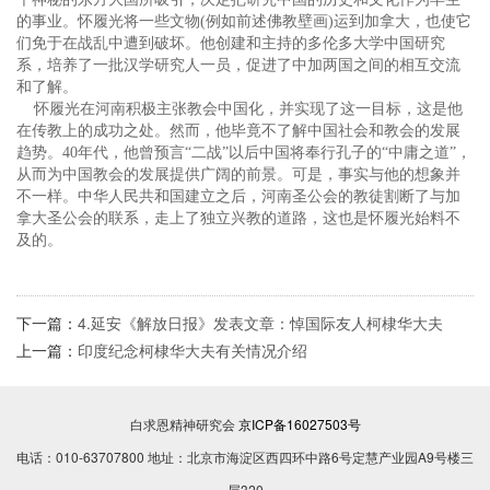
的事业。怀履光将一些文物(例如前述佛教壁画)运到加拿大，也使它
们免于在战乱中遭到破坏。他创建和主持的多伦多大学中国研究
系，培养了一批汉学研究人一员，促进了中加两国之间的相互交流
和了解。
怀履光在河南积极主张教会中国化，并实现了这一目标，这是他
在传教上的成功之处。然而，他毕竟不了解中国社会和教会的发展
趋势。40年代，他曾预言“二战”以后中国将奉行孔子的“中庸之道”，
从而为中国教会的发展提供广阔的前景。可是，事实与他的想象并
不一样。中华人民共和国建立之后，河南圣公会的教徒割断了与加
拿大圣公会的联系，走上了独立兴教的道路，这也是怀履光始料不
及的。
下一篇：
4.延安《解放日报》发表文章：悼国际友人柯棣华大夫
上一篇：
印度纪念柯棣华大夫有关情况介绍
白求恩精神研究会
京ICP备16027503号
电话：010-63707800 地址：北京市海淀区西四环中路6号定慧产业园A9号楼三
层320