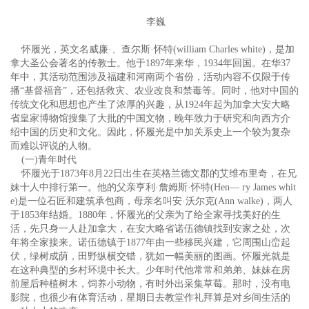
李巍
怀履光，英文名威廉·、查尔斯·怀特(william Charles white)，是加
拿大圣公会著名的传教士。他于1897年来华，1934年回国。在华37
年中，其活动范围涉及福建和河南两个省份，活动内容不仅限于传
播“基督福音”，还包括救灾、农业改良和禁毒等。同时，他对中国的
传统文化和思想也产生了浓厚的兴趣，从1924年起为加拿大安大略
省皇家博物馆搜集了大批的中国文物，晚年致力于研究和向西方介
绍中国的历史和文化。因此，怀履光是中加关系史上一个较为复杂
而难以评说的人物。
(一)青年时代
怀履光于1873年8月22日出生在英格兰德文郡的艾维布里奇，在兄
妹十人中排行第一。他的父亲亨利·詹姆斯·怀特(Hen— ry James whit
e)是一位石匠和建筑承包商，母亲名叫安·沃尔克(Ann walke)，两人
于1853年结婚。1880年，怀履光的父亲为了给全家寻找美好的生
活，先只身一人赴加拿大，在安大略省诺伍德镇找到安家之处，次
年将全家接来。诺伍德镇于1877年由一些移民兴建，它周围山峦起
伏，绿树成荫，田野纵横交错，犹如一幅美丽的图画。怀履光就是
在这种典型的乡村环境中长大。少年时代他常常和弟弟、妹妹在房
前屋后种植树木，饲养小动物，有时外出采集草莓。那时，没有电
影院，也很少有体育活动，星期日去教堂作礼拜算是对乡间生活的