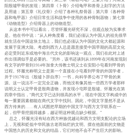
阳殷墟甲骨的发现；第四章《卜骨》介绍龟甲和兽骨上刻字的方法
及用途；第五章《礼仪骨》介绍了各种礼祭骨器；第六章《各种骨
器和龟甲器》介绍日常生活和战争中使用的各种骨制器物；第七章
《动物造型》介绍骨器上的动物造型。
从这本书中可以看出，尽管怀履光研究不深，但观点较为实事求
是。他在书中说：“从人种角度看，我们必须认为中国人的祖先很早
就生活在中国这块土地上，我们也必须认为中国的文化大都起源和
发展于亚洲大陆。考虑到西方人总是愿意接受中国早期的高层文化
必定受到近东或地中海古代文化的影响这一观点，我们在此对上述
作出强调似乎是必要的。”另外，该书还谈到从1899年在河南发现刻
有文字的甲骨到1914年加拿大传教士明义士在安阳小屯看到甲骨的
过程。怀履光称明义士是第一个直接在小屯看到甲骨的外国学者，
并于1917年出《殷墟卜辞自序》一书，向科学界公布了甲骨的来
源。这一说法不一定完全正确，而他没有像其他一些西方学者那样
说明义士认定甲骨是殷商遗物，并发现小屯即是殷墟。怀履光在第
四章中指出，“商代文字已达到很高的水平，现在中国文字构成中的
每一重要因素都能在商代文字中找到。因此，中国文字显然不是从
西方传来的……有人试图把早期的中国文字与西方文字联系在一
起，但甲骨挖掘得越多，越证明这种观点缺少根据。”
总之，怀履光没有站在西方种族优越论和西方文明支配论的立场
上，无视和贬低中华民族古老而灿烂的文明。摆在他面前的文物是
中国悠久的历史和文化的结晶，它们对他不会不产生巨大的影响。