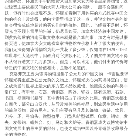
的随葬品。怀履光手中的经费来自加拿大安大略省皇家博物馆，这
些经费主要依靠民间的大商人和大公司的捐献，一般不会遇到问
题，但有时也会出现不足。怀履光看到了用购买的方式掠夺中国文
物的机会非常难得，他向卡雷里指出了这一点，并说文物本身的价
值会很快成倍地超过购买它们时的价格。因此，当经费不足时，怀
履光也不顾卡雷里的告诫，仍尽量购买。加拿大经济较中国发达，
到贫穷落后的河南买取文物本来就是很合算的事，加之有时是以廉
价买进，使加拿大安大略省皇家博物馆在价格上占了很大的便宜。
我们无法得知该博物馆为此一共花了多少钱，仅知道在1929～1931
年世界性大危机中，因政府对它拨款不足，为了购买中国文物不得
不从银行透支了九万多加元。但是，可以肯定，他们付出的代价与
珍贵的中国文物的价值相比，是微不足道的。
克洛弗茨主要为该博物馆搜集了公元后的中国文物，卡雷里要求
怀履光将重点放在公元前的文物上。怀履光决心为其填补空白，使
之成为当时世界上最大的东方艺术品收藏馆。他搜集文物的种类非
常广泛，有甲骨、石器、青铜器、陶器、瓷器，还有泥塑、石刻、
书画、壁画和书籍等，其中青铜器占了很大的比重。青铜器大都出
自商代，部分出自汉代，从异常精美的祭祀品，到农民生活中使用
的简单器物，应有尽有。它们主要有马具及其饰物、铰链、炊具、
刀斧、矛、弓箭头、微型盔甲、刀型和铲型钱币、印章、铜铃、发
夹、发带钩、蜡烛台、灯、马灯和火炉等。青铜器成为该博物馆中
国文物展出的最主要的部分，也使之成为中国以外青铜器收藏最齐
全的博物馆。