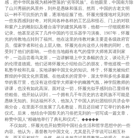
感，把中华民族视为精神堕落的“劣等民族”。在他眼里，中国南方除
了山川秀丽的风景外，到外是愚昧和落后。然而，中国的古老文明
以一种不可抗拒的力量，逐渐地征服了他。怀履光慢慢地对见到的
一些东西感到好奇。对民间各种各样的工艺品和怪石、门上的对联
和窗户上的雕刻以及楼台庙宇的建筑风格等，他都一一仔细观察和
记录。他甚至还买了几件中国的弓弦乐器学习演奏。1907年，怀履
光的传教地点转到了福州。他在这里的传教对象主要是各级政府官
员、儒家学者和社会上层人物。怀履光在向这些人传教的同时，也
受到了他们的影响。一些在当地颇有名气的儒学大师将其请到家
中，一边品尝着乌龙茶，一边讲解墙上中文条幅的含义，谈论孔子
的伦理道德观。他们还将怀履光介绍给自己的朋友，带他巡视一些
私塾学校和孔庙，实地讲解中国文化的知识。终于，怀履光被灿烂
辉煌的中国文化所震撼。在他成长的背景中，渥太华和多伦多最豪
华的客厅里，也没有这些儒学大师家中的幽雅气氛，神学院教师的
讲课，也没有如此高深。面对这一切，怀履光似乎感到自己显得有
些粗俗。他开始认识到，一个拥有几千年历史的古老民族不可能是
愚昧无知的。到达福州不久，他加入了中国人的社团组织共济会华
南分会，在里面不但发展了几名教徒，而且还目睹了它举行的各种
仪式。后来，他结合中国祭天的习俗把见到的一切写成一篇文章，
称赞中国人“精确地举行了典礼和仪式”。
◆◆◆◆◆
不仅如此，怀履光也开始赞同中国社会生活和哲学思想中的一些
内容。他认为，基督教与中国文化，尤其是孔子学说可以相互补
充，而不应相对立。当然，他从未放弃过基督教第一的观点。在他