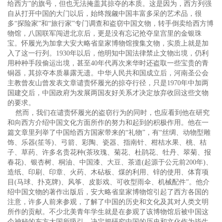
给西方”的旗号，但也无法掩盖其掠夺的本质。这是因为，西方列强
自从打开中国的大门以后，始终觊觎中国丰富多采的艺术品，很
多“探险家”和“旅行家”专门调查和盗窃中国文物，转手倒卖给西方博
物馆，八国联军闯进北京后，更是没有忘记抢夺皇宫里的金银珠
宝。怀履光为加拿大安大略省皇家博物馆搜集文物，实质上就是加
入了这一行列。1930年以后，他明知中国法律禁止文物出境，仍利
用种种手段偷运出境，甚至40年代再次来华时还盗取一些宝贵的青
铜器，其掠夺本质暴露无遗。中华人民共和国成立后，河南圣公会
主教曾友山曾发表文章谴责怀履光的掠夺行径，只是1970年中加两
国建交后，中国政府为发展两国友好关系才决定放弃收回这些文物
的要求。
然而，我们在谴责怀履光的盗窃行为的同时，也应看到他在研究
和向西方介绍中国文化方面所作的努力和起到的积极作用。他在一
篇文章里列举了中国给西方国家带来的“礼物”，有“丝绸、动物型雕
饰、乐器(笙等)、弓箭、彩陶、瓷器、指南针、柑桔水果、桃、桔
子、草药、许多名贵花种(茶玫瑰、菊花、杜鹃花、牡丹、翠菊、报
春花)、银杏树、桐油、中国漆、大豆、茶道(起源于公元前200年)、
造纸、印刷、印章、火药、木砧板、煤的利用、锌的使用、体育项
目(马球、扑克牌)、风筝、皮影戏、可收型雨伞、机械配件”。他介
绍中国文物的著作出版后，安大略省皇家博物馆引起了西方各国的
注意，许多人前来参观，了解了中国的历史和文化及其对人类文明
所作的贡献。不少北美青年学生就是在参观了该博物馆后被中国这
个神秘的东方大国所吸引，决定把研究中国的历史和文化作为毕生