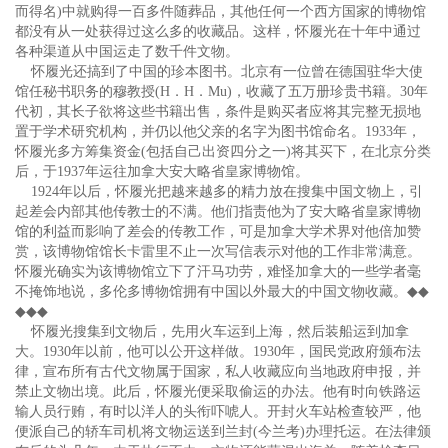
而得名)中就购得一百多件随葬品，其他任何一个西方国家的博物馆
都没有从一处获得过这么多的收藏品。这样，怀履光在十年中通过
各种渠道从中国运走了数千件文物。
怀履光还搞到了中国的珍本图书。北京有一位曾在德国驻华大使
馆任秘书职务的穆教授(H．H．Mu)，收藏了五万册珍贵书籍。30年
代初，其长子欲将这些书籍出售，条件是购买者应将其完整无损地
置于学术研究机构，并仍以他父亲的名字为图书馆命名。1933年，
怀履光多方筹集资金(包括自己出资四分之一)将其买下，在北京分类
后，于1937年运往加拿大安大略省皇家博物馆。
1924年以后，怀履光把越来越多的精力放在搜集中国文物上，引
起差会内部其他传教士的不满。他们指责他为了安大略省皇家博物
馆的利益而影响了差会的传教工作，可是加拿大学术界对他倍加赞
赏，该博物馆馆长卡雷里不止一次写信表示对他的工作非常满意。
怀履光确实为该博物馆立下了汗马功劳，难怪加拿大的一些学者毫
不掩饰地说，多伦多博物馆拥有中国以外最大的中国文物收藏。
◆◆
◆◆◆
怀履光搜集到文物后，先用火车运到上海，然后装船运到加拿
大。1930年以前，他可以公开这样做。1930年，国民党政府颁布法
律，宣布所有古代文物属于国家，私人收藏应向当地政府申报，并
禁止文物出境。此后，怀履光便采取偷运的办法。他有时向铁路运
输人员行贿，有时以洋人的头衔吓唬人。开封火车站检查较严，他
便派自己的轿车司机将文物运送到兰封(今兰考)办理托运。在法律颁