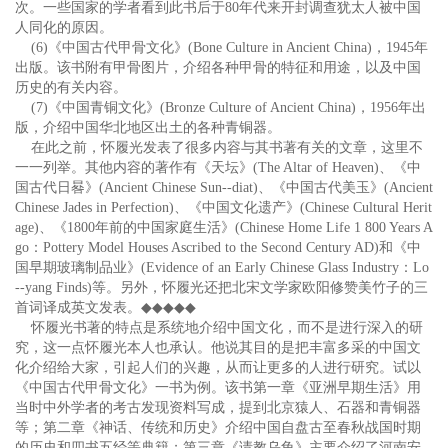
次。一些国家的学者看到此书后于80年代来开封调查犹太人被中国
人同化的原因。
(6)《中国古代甲骨文化》(Bone Culture in Ancient China)，1945年
出版。该书附有甲骨图片，介绍各种甲骨的特征和用途，以及中国
历史的有关内容。
(7)《中国青铜文化》(Bronze Culture of Ancient China)，1956年出
版，介绍中国华北地区出土的各种青铜器。
在此之前，怀履光发表了很多内容与其书著有关的文章，这里不
一一列举。其他内容的著作有《天坛》(The Altar of Heaven)、《中
国古代日晷》(Ancient Chinese Sun--diat)、《中国古代美玉》(Ancient
Chinese Jades in Perfection)、《中国文化遗产》(Chinese Cultural Herit
age)、《1800年前的中国家庭生活》(Chinese Home Life 1 800 Years A
go：Pottery Model Houses Ascribed to the Second Century AD)和《中
国早期玻璃制品业》(Evidence of an Early Chinese Glass Industry：Lo
--yang Finds)等。另外，怀履光还把北宋文学家欧阳修赞美竹子的三
首词译成英文发表。
◆◆◆◆◆
怀履光书著的特点是系统地介绍中国文化，而不是进行深入的研
究，这一点怀履光本人也承认。他说其目的是把丰富多采的中国文
化介绍给大家，引起人们的兴趣，从而让更多的人进行研究。试以
《中国古代甲骨文化》一书为例。该书第一章《亚洲早期生活》用
当时中外学者的考古发现资料写成，提到北京猿人、石器和青铜器
等；第二章《神话、传统和历史》介绍中国自盘古至春秋战国时期
的历史和四书五经等典籍；第三章《请教乌龟》主要介绍了河南安