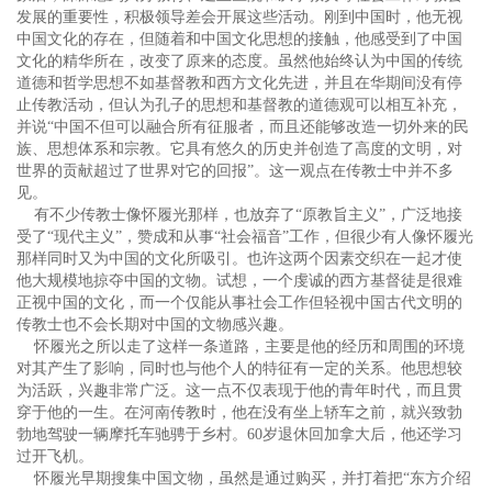
发展的重要性，积极领导差会开展这些活动。刚到中国时，他无视
中国文化的存在，但随着和中国文化思想的接触，他感受到了中国
文化的精华所在，改变了原来的态度。虽然他始终认为中国的传统
道德和哲学思想不如基督教和西方文化先进，并且在华期间没有停
止传教活动，但认为孔子的思想和基督教的道德观可以相互补充，
并说“中国不但可以融合所有征服者，而且还能够改造一切外来的民
族、思想体系和宗教。它具有悠久的历史并创造了高度的文明，对
世界的贡献超过了世界对它的回报”。这一观点在传教士中并不多
见。
有不少传教士像怀履光那样，也放弃了“原教旨主义”，广泛地接
受了“现代主义”，赞成和从事“社会福音”工作，但很少有人像怀履光
那样同时又为中国的文化所吸引。也许这两个因素交织在一起才使
他大规模地掠夺中国的文物。试想，一个虔诚的西方基督徒是很难
正视中国的文化，而一个仅能从事社会工作但轻视中国古代文明的
传教士也不会长期对中国的文物感兴趣。
怀履光之所以走了这样一条道路，主要是他的经历和周围的环境
对其产生了影响，同时也与他个人的特征有一定的关系。他思想较
为活跃，兴趣非常广泛。这一点不仅表现于他的青年时代，而且贯
穿于他的一生。在河南传教时，他在没有坐上轿车之前，就兴致勃
勃地驾驶一辆摩托车驰骋于乡村。60岁退休回加拿大后，他还学习
过开飞机。
怀履光早期搜集中国文物，虽然是通过购买，并打着把“东方介绍