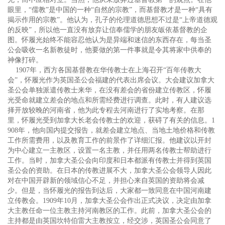
眼里，“儒教”是中国的一种“自然的宗教”，而基督教才是一种“具有
揭示作用的宗教”。他认为，孔子的伦理道德思想不过是“上帝道德观
的反映”，所以他一直没有放弃让信奉儒学的朋友皈依基督教的企
图。怀履光始终不能容忍他认为是异端和迷信的东西存在，每当圣
公会吸收一名新教徒时，他要做的第一件事就是令其将家中供奉的
神像打碎。
1907年，西方各国基督教在华传教士在上海召开“百年传教大
会”，怀履光作为英国圣公会福建的代表出席会议。大会建议加拿大
圣公会单独派遣传教士来华，在没有差会的省份建立传教区，怀履
光受命就建立差会的地点和所需经费进行调查。此时，有人建议选
择开放较晚的河南省，他为此专程去河南进行了实地考察。在那
里，怀履光受到加拿大长老会传教士的欢迎，获碍了有关的信息。1
908年，他向国内提交报告，就差会建立地点、当地土地价格和传教
工作所需费用，以及教育工作的前景作了详细汇报。他建议以开封
为中心建立一主教区，设置一名主教，并任用两名传教士帮助进行
工作。当时，加拿大圣公会向印度和日本都派有传教士并得到英国
圣公会的资助。在日本的传教进展不大，加拿大圣公会领导人因此
对在中国开辟新的领域信心不足，并担心来自英国的资助将会减
少。但是，当怀履光的报告到达后，大家都一致同意在中国河南建
立传教会。1909年10月，加拿大圣公会作出正式决议，决定由加拿
大主教任命一位主教主持河南教区的工作。此前，加拿大圣公会的
主持都是由英国坎特伯雷大主教按立，经交涉，英国圣公会同意了