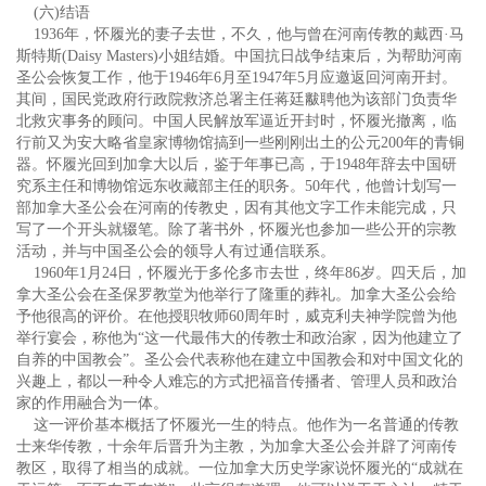
(六)结语
1936年，怀履光的妻子去世，不久，他与曾在河南传教的戴西·马
斯特斯(Daisy Masters)小姐结婚。中国抗日战争结束后，为帮助河南
圣公会恢复工作，他于1946年6月至1947年5月应邀返回河南开封。
其间，国民党政府行政院救济总署主任蒋廷黻聘他为该部门负责华
北救灾事务的顾问。中国人民解放军逼近开封时，怀履光撤离，临
行前又为安大略省皇家博物馆搞到一些刚刚出土的公元200年的青铜
器。怀履光回到加拿大以后，鉴于年事已高，于1948年辞去中国研
究系主任和博物馆远东收藏部主任的职务。50年代，他曾计划写一
部加拿大圣公会在河南的传教史，因有其他文字工作未能完成，只
写了一个开头就辍笔。除了著书外，怀履光也参加一些公开的宗教
活动，并与中国圣公会的领导人有过通信联系。
1960年1月24日，怀履光于多伦多市去世，终年86岁。四天后，加
拿大圣公会在圣保罗教堂为他举行了隆重的葬礼。加拿大圣公会给
予他很高的评价。在他授职牧师60周年时，威克利夫神学院曾为他
举行宴会，称他为“这一代最伟大的传教士和政治家，因为他建立了
自养的中国教会”。圣公会代表称他在建立中国教会和对中国文化的
兴趣上，都以一种令人难忘的方式把福音传播者、管理人员和政治
家的作用融合为一体。
这一评价基本概括了怀履光一生的特点。他作为一名普通的传教
士来华传教，十余年后晋升为主教，为加拿大圣公会并辟了河南传
教区，取得了相当的成就。一位加拿大历史学家说怀履光的“成就在