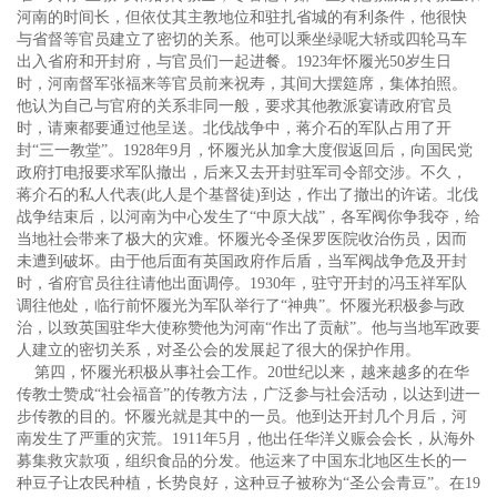
河南的时间长，但依仗其主教地位和驻扎省城的有利条件，他很快
与省督等官员建立了密切的关系。他可以乘坐绿呢大轿或四轮马车
出入省府和开封府，与官员们一起进餐。1923年怀履光50岁生日
时，河南督军张福来等官员前来祝寿，其间大摆筵席，集体拍照。
他认为自己与官府的关系非同一般，要求其他教派宴请政府官员
时，请柬都要通过他呈送。北伐战争中，蒋介石的军队占用了开
封“三一教堂”。1928年9月，怀履光从加拿大度假返回后，向国民党
政府打电报要求军队撤出，后来又去开封驻军司令部交涉。不久，
蒋介石的私人代表(此人是个基督徒)到达，作出了撤出的许诺。北伐
战争结束后，以河南为中心发生了“中原大战”，各军阀你争我夺，给
当地社会带来了极大的灾难。怀履光令圣保罗医院收治伤员，因而
未遭到破坏。由于他后面有英国政府作后盾，当军阀战争危及开封
时，省府官员往往请他出面调停。1930年，驻守开封的冯玉祥军队
调往他处，临行前怀履光为军队举行了“神典”。怀履光积极参与政
治，以致英国驻华大使称赞他为河南“作出了贡献”。他与当地军政要
人建立的密切关系，对圣公会的发展起了很大的保护作用。
第四，怀履光积极从事社会工作。20世纪以来，越来越多的在华
传教士赞成“社会福音”的传教方法，广泛参与社会活动，以达到进一
步传教的目的。怀履光就是其中的一员。他到达开封几个月后，河
南发生了严重的灾荒。1911年5月，他出任华洋义赈会会长，从海外
募集救灾款项，组织食品的分发。他运来了中国东北地区生长的一
种豆子让农民种植，长势良好，这种豆子被称为“圣公会青豆”。在19