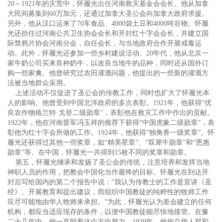
20～1921年的灾荒中，怀履光出任河南救灾基金会会长。他从加拿
大民间募集到60万加元，还通过加拿大圣公会向加拿大政府求援。
另外，他从汉口运来了70车食品、4000袋土豆和4000吨谷物。怀履
光还担任过河南公共卫生协会会长和开封红十字会会长，并建立国
际禁鸦片协会河南分会，自任会长，与当地政府合作开展戒毒运
动。此外，怀履光还参加一些乡村建设活动。20年代，他从北京一
家牛奶公司买来良种奶牛，以改良当地牛的品种，同时还从国外订
购一些家禽。他曾研究过农田灌溉问题，他提出的一些新的灌溉方
法被当地群众采用。
上述活动不仅促进了圣公会的传教工作，同时也扩大了怀履光本
人的影响。他曾受到中国北洋政府的多次表彰。1921年，他获得“优
良农作物格兰特·戈登二级勋章”，表彰他在救灾工作中作出的贡献。
1922年，他在河南督军冯玉祥的推荐下获得“中国虎象二级勋章”，表
彰他为红十字会所做的工作。1924年，他获得“独角兽一级奖章”。怀
履光还获得过其他一些奖章，如“精美星章”、“双犀牛勋章”和“恩惠
勋章”等。在中国，怀履光一共得到15枚不同的奖章和勋章。
第五，怀履光继承和发扬了圣公会的传统，注意培养和发挥当地
神职人员的作用，把教会中国化当作最终的目标。怀履光在到达开
封后写给国内的第二个报告中说：“我认为传教士的工作是宣讲《圣
经》、开展教育和提出建议，而组织中国教徒的纯粹性的牧师工作
应尽可能地由华人牧师来承担。”为此，怀履光认为差会建立的任何
机构，都应当适应现存的条件，以便中国教徒能尽快地接管。在豫
二十几年中，他一直朝着这个方向努力。1929年，他按立华人郑和