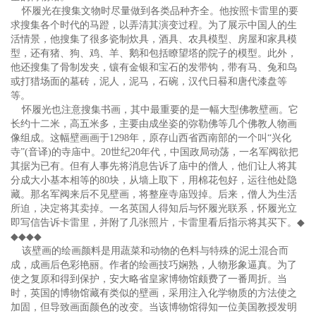
怀履光在搜集文物时尽量做到各类品种齐全。他按照卡雷里的要
求搜集各个时代的马蹬，以弄清其演变过程。为了展示中国人的生
活情景，他搜集了很多瓷制炊具，酒具、农具模型、房屋和家具模
型，还有猪、狗、鸡、羊、鹅和包括瞭望塔的院子的模型。此外，
他还搜集了骨制发夹，镶有金银和宝石的发带钩，带有马、兔和鸟
或打猎场面的墓砖，泥人，泥马，石碗，汉代日晷和唐代漆盘等
等。
怀履光也注意搜集书画，其中最重要的是一幅大型佛教壁画。它
长约十二米，高五米多，主要由成坐姿的弥勒佛等几个佛教人物画
像组成。这幅壁画画于1298年，原存山西省西南部的一个叫“兴化
寺”(音译)的寺庙中。20世纪20年代，中国政局动荡，一名军阀欲把
其据为已有。但有人事先将消息告诉了庙中的僧人，他们让人将其
分成大小基本相等的80块，从墙上取下，用棉花包好，运往他处隐
藏。那名军阀来后不见壁画，将整座寺庙毁掉。后来，僧人为生活
所迫，决定将其卖掉。一名英国人得知后与怀履光联系，怀履光立
即写信告诉卡雷里，并附了几张照片，卡雷里看后指示将其买下。
◆
◆◆◆◆
该壁画的绘画颜料是用蔬菜和动物的色料与特殊的泥土混合而
成，成画后色彩艳丽。作者的绘画技巧娴熟，人物形象逼真。为了
使之复原和得到保护，安大略省皇家博物馆颇费了一番周折。当
时，英国的博物馆藏有类似的壁画，采用注入化学物质的方法使之
加固，但导致画面颜色的改变。当该博物馆得知一位美国教授发明