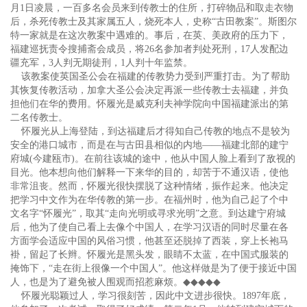
月1日凌晨，一百多名会员来到传教士的住所，打碎物品和取走衣物
后，杀死传教士及其家属五人，烧死本人，史称“古田教案”。斯图尔
特一家就是在这次教案中遇难的。事后，在英、美政府的压力下，
福建巡抚责令搜捕斋会成员，将26名参加者判处死刑，17人发配边
疆充军，3人判无期徒刑，1人判十年监禁。
该教案使英国圣公会在福建的传教势力受到严重打击。为了帮助
其恢复传教活动，加拿大圣公会决定再派一些传教士去福建，并负
担他们在华的费用。怀履光是威克利夫神学院向中国福建派出的第
二名传教士。
怀履光从上海登陆，到达福建后才得知自己传教的地点不是较为
安全的港口城市，而是在与古田县相似的内地——福建北部的建宁
府城(今建瓯市)。在前往该城的途中，他从中国人脸上看到了敌视的
目光。他本想向他们解释一下来华的目的，却苦于不通汉语，使他
非常沮丧。然而，怀履光很快摆脱了这种情绪，振作起来。他决定
把学习中文作为在华传教的第一步。在福州时，他为自己起了个中
文名字“怀履光”，取其“走向光明或寻求光明”之意。到达建宁府城
后，他为了使自己看上去像个中国人，在学习汉语的同时尽量在各
方面学会适应中国的风俗习惯，他甚至还脱掉了西装，穿上长袍马
褂，留起了长辫。怀履光是黑头发，眼睛不太蓝，在中国式服装的
掩饰下，“走在街上很像一个中国人”。他这样做是为了便于接近中国
人，也是为了避免被人围观而招惹麻烦。
◆◆◆◆◆
怀履光聪颖过人，学习很刻苦，因此中文进步很快。1897年底，