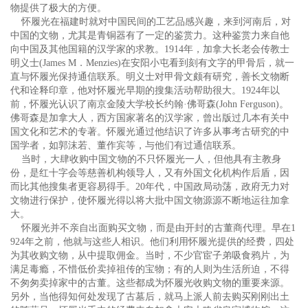
物提供了极大的方便。
怀履光在福建时就对中国民间的工艺品感兴趣，来到河南后，对
中国的文物，尤其是青铜器有了一定的鉴赏力。这种鉴赏力来自他
向中国及其他国籍的汉学家的求教。1914年，加拿大长老会传教士
明义士(James M．Menzies)在安阳小屯看到刻有文字的甲骨后，就一
直与怀履光保持通信联系。明义士对甲骨文颇有研究，善长文物断
代和诠释印章，他对怀履光早期的搜集活动帮助很大。1924年以
前，怀履光认识了南京金陵大学校长约翰·佛哥森(John Ferguson)。
佛哥森是加拿大人，西方国家著名的汉学家，曾出版过几本有关中
国文化和艺术的专著。怀履光通过他结识了许多从事考古研究的中
国学者，如郭沫若、董作宾等，与他们有过通信联系。
当时，大肆收购中国文物的不只怀履光一人，但他具有主教身
份，是红十字会等慈善机构领导人，又有外国文化机构作后盾，因
而比其他搜集者更容易得手。20年代，中国政局动荡，政府无力对
文物进行保护，使怀履光得以将大批中国文物源源不断地运往加拿
大。
怀履光并不亲自出面购买文物，而是由开封的古董商代理。早在1
924年之前，他就与这些人相识。他们利用怀履光提供的经费，四处
为其收购文物，从中提取佣金。当时，不少官宦子弟吸食鸦片，为
满足毒瘾，不惜低价卖掉祖传的宝物；有的人则为生活所迫，不得
不匆匆卖掉家中的古董。这些都成为怀履光收购文物的重要来源。
另外，当他得知何处发现了古墓后，就马上派人前去购买刚刚出土