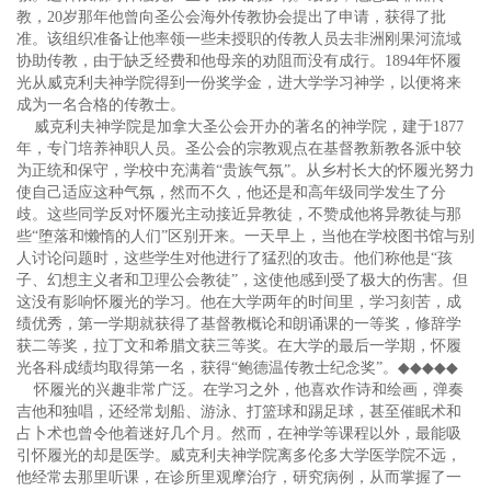
教，20岁那年他曾向圣公会海外传教协会提出了申请，获得了批
准。该组织准备让他率领一些未授职的传教人员去非洲刚果河流域
协助传教，由于缺乏经费和他母亲的劝阻而没有成行。1894年怀履
光从威克利夫神学院得到一份奖学金，进大学学习神学，以便将来
成为一名合格的传教士。
威克利夫神学院是加拿大圣公会开办的著名的神学院，建于1877
年，专门培养神职人员。圣公会的宗教观点在基督教新教各派中较
为正统和保守，学校中充满着“贵族气氛”。从乡村长大的怀履光努力
使自己适应这种气氛，然而不久，他还是和高年级同学发生了分
歧。这些同学反对怀履光主动接近异教徒，不赞成他将异教徒与那
些“堕落和懒惰的人们”区别开来。一天早上，当他在学校图书馆与别
人讨论问题时，这些学生对他进行了猛烈的攻击。他们称他是“孩
子、幻想主义者和卫理公会教徒”，这使他感到受了极大的伤害。但
这没有影响怀履光的学习。他在大学两年的时间里，学习刻苦，成
绩优秀，第一学期就获得了基督教概论和朗诵课的一等奖，修辞学
获二等奖，拉丁文和希腊文获三等奖。在大学的最后一学期，怀履
光各科成绩均取得第一名，获得“鲍德温传教士纪念奖”。
◆◆◆◆◆
怀履光的兴趣非常广泛。在学习之外，他喜欢作诗和绘画，弹奏
吉他和独唱，还经常划船、游泳、打篮球和踢足球，甚至催眠术和
占卜术也曾令他着迷好几个月。然而，在神学等课程以外，最能吸
引怀履光的却是医学。威克利夫神学院离多伦多大学医学院不远，
他经常去那里听课，在诊所里观摩治疗，研究病例，从而掌握了一