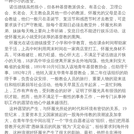
一种小小的改变。
诺伍德镇虽然很小，但各种基督教派俱全。有圣公会、卫理公
会、长老会、天主教会及其他一些小的教派。怀履光的父母是圣公
会教徒，他们一般只在圣诞节、复活节和感恩节时才去教堂，可是
要求孩子们严守教规。除每个星期日必须去教堂外，怀履光和弟
弟、妹妹每天晚上要向上帝祈祷，安息日也不能进行娱乐活动。这
使怀履光从小就受到浓厚的基督教的熏陶。
怀履光在诺伍德镇接受了小学和中学教育。他在课余时间帮助家
里干活，上高中时利用周末时间在一家商店里打工。怀履光身材不
高，可体格健壮，精力旺盛。他心怀大志，不满足于诺伍德这片狭
小的天地，18岁高中毕业后便离开家乡去外地闯荡。他先来到安大
略省的金斯顿，1891年10月9日加入该地青年基督教协会，任助理干
事。1892年2月，他转入渥太华青年基督教会，第二年任该组织的助
理干事，负责会议安排、一般教会人员的旅行、重要人物的迎来送
往和组织募捐等社会活动。他每天早晨五点半起床，一直忙到晚
上，工作有声有色，受到教会的好评，证明了怀履光具有很强的组
织才能。然而，他并不满足于一般性的事务工作，一种专门从事神
职工作的愿望在他心中越来越强烈。
这种愿望的产生，与怀履光所处的时代和环境有密切的关系。19
世纪末，主要资本主义国家掀起的一股海外传教的浪潮波及加拿
大，在青年学生中间出现了一个“学生自愿者运动”组织，他们把用基
督教开化所谓“愚昧落后的民族”视为“天定命运”，纷纷要求到海外传
教。这种浪潮对怀履光产生了很大的影响。最初，他想去非洲传