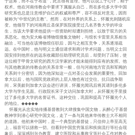
于运筹，而不在于布道”，此言很有道理。他可以说工于心计，精于
权术。他在河南传教会中要求下属服从自己，而在多伦多大学中国
研究系也总是注意维护自己的权威和尊严，容不得反对意见，因而
被称为“中世纪的主教”。然而，在对外界的关系上，怀履光则随机应
变。他领导下的河南商丘圣保罗医院接受过几名齐鲁大学的毕业
生，当该大学要求他提供一些资助时却遭到拒绝，以致于双方的关
系恶化。他为安大略省博物馆搜集文物时，与馆长卡雷里关系相当
融洽，可当他在该博物馆任职后，因与之相互竞争，关系逐渐疏
远。在中国时，他与明义士通信请求和商讨学术问题，当明义士回
国安排到他所在的远东收藏部任助理研究员后，却受到了压制，使
这位精于甲骨文研究的西方汉学家的才能未能得到应有的发挥。他
与其他教派的传教会的关系非常一般，但与河南地方官员和军阀的
关系则十分密切，因为他深知这一点对圣公会发展的重要性。回加
拿大以后，他与国民党政府的上层人物也有过交往。抗日战争期
间，宋美龄到加拿大议会进行讲演，怀履光闻讯后将其请到多伦多
大学与学生见面。行政院长宋子文访问加拿大时，从怀履光手里接
过了多伦多大学的名誉证书。这种交往，巩固和提高了怀履光个人
的地位。
◆◆◆◆◆
怀履光从忠实地传播基督教到大肆搜集中国文物，从醉心于基督
教神学到潜心研究中国文化，走了一条与其他来华传教士大不相同
的道路。他初来中国时，是一个典型的基督徒，只信仰上帝至高无
上，福音可以拯救一切。但看到中国贫穷落后和疾病流行等社会现
象后，深深感到兴办教育、建立医院和从事救灾等社会工作对教会