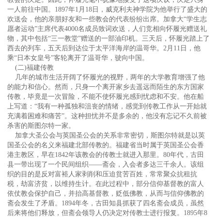
一人前往中国。1897年1月18日，威克利夫神学院为他举行了盛大的
欢送会，他的亲朋好友和一些教会的代表纷纷出席。加拿大“学生志
愿者运动”主席代表4000名成员致词欢送，人们竞相向怀履光赠送礼
物，其中包括“三一教堂”赠送的一部油印机。三天后，怀履光踏上了
西去的列车，五天后到达位于太平洋海岸的温哥华。2月11日，他
乘“日本女皇号”客轮离开了温哥华，驶向中国。
(二)福建传教
几年的城市生活开阔了怀履光的视野，两年的大学教育增强了他
的能力和信心。然而，只身一个离开家乡去遥远而陌生的东方国家
传教，毕竟是一次冒险，不能不使怀履光感到忧虑和不安。他在船
上写道：“我有一种孤独和沮丧的情绪，感觉到传教工作从一开始就
充满着困难和痛苦”。这种担忧并不是多余的，他没有忘记不久前被
杀害的斯图尔特一家。
加拿大圣公会与英国圣公会的关系非常密切，斯图尔特就是以英
国圣公会的名义来福建北部传教的。福建省当时属于英国圣公会香
港主教区，早在1842年该教会的传教士就进入那里。80年代，古田
县一带出现了一个民间组织——斋会，入会者多达三千余人。该组
织的目的是反对富裕人家剥削和压迫贫苦百姓，常常聚众抗租抗
税，劫富济贫，以维持生计。在此过程中，部分信仰基督教的富人
依仗教会保护自己，并抬高基督教，贬低佛教，从而与信仰佛教的
斋会发生了矛盾。1894年冬，古田知县抓获了四名斋会成员，虽然
后来将他们释放，但斋会领导人仍决定对传教士进行报复。1895年8