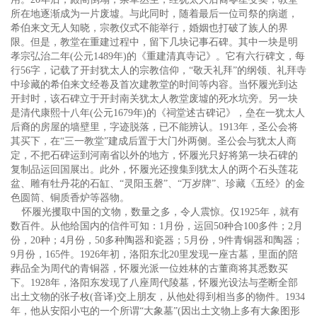
所在地逐渐成为一片废墟。与此同时，随着最后一位司祭的病逝，
希伯来文无人知晓，宗教仪式不能举行，婚姻也打破了族人的界
限。但是，教堂在重建过程中，留下几块记事石碑。其中一块是明
孝宗弘治二年(公元1489年)的《重建清真寺记》。它有六行碑文，每
行56字，记载了开封犹太人的宗教信仰，“敬天礼拜”的纲领、礼拜寺
中珍藏的希伯来文经卷及首次建教堂的时间等内容。当怀履光到达
开封时，该石碑立于开封南关犹太人教堂废墟的死水坑旁。另一块
是清代康熙十八年(公元1679年)的《祠堂述古碑记》，垒在一犹太人
后裔的房屋的墙壁里，字迹脱落，已不能辨认。1913年，圣公会将
其买下，在“三一教堂”建成后置于大门外两侧。圣公会与犹太人商
定，不把石碑运到河南省以外的地方，怀履光只好将第一块石碑的
复制品运回国展出。此外，怀履光还搜集到犹太人的两个石头莲花
盆、雕有牡丹花的石缸、“灵阳玉磬”、“万岁牌”、珍藏《五经》的金
色圆筒、铜质香炉等器物。
怀履光攫取中国的文物，数量之多，令人震惊。仅1925年，就有
数百件。从他给国内的信件可知：1月份，运回50种合100多件；2月
份，20种；4月份，50多种陶器和瓷器；5月份，9件青铜器和陶器；
9月份，165件。1926年初，洛阳东北20里发现一座古墓，里面的陪
葬品全为周代的青铜器，怀履光派一位姓林的古董商将其悉数买
下。1928年，洛阳东发现了八座周代陵墓，怀履光设法与垄断全部
出土文物的张子枚(音译)交上朋友，从他处得到相当多的物件。1934
年，他从安阳小屯的一个所谓“大象墓”(因出土文物上多有大象图形