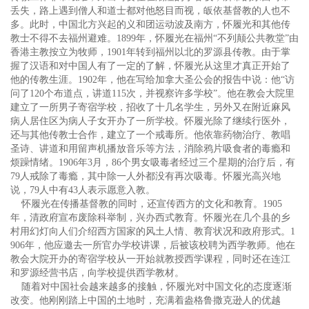
丢失，路上遇到僧人和道士都对他怒目而视，皈依基督教的人也不
多。此时，中国北方兴起的义和团运动波及南方，怀履光和其他传
教士不得不去福州避难。1899年，怀履光在福州“不列颠公共教堂”由
香港主教按立为牧师，1901年转到福州以北的罗源县传教。由于掌
握了汉语和对中国人有了一定的了解，怀履光从这里才真正开始了
他的传教生涯。1902年，他在写给加拿大圣公会的报告中说：他“访
问了120个布道点，讲道115次，并视察许多学校”。他在教会大院里
建立了一所男子寄宿学校，招收了十几名学生，另外又在附近麻风
病人居住区为病人子女开办了一所学校。怀履光除了继续行医外，
还与其他传教士合作，建立了一个戒毒所。他依靠药物治疗、教唱
圣诗、讲道和用留声机播放音乐等方法，消除鸦片吸食者的毒瘾和
烦躁情绪。1906年3月，86个男女吸毒者经过三个星期的治疗后，有
79人戒除了毒瘾，其中除一人外都没有再次吸毒。怀履光高兴地
说，79人中有43人表示愿意入教。
怀履光在传播基督教的同时，还宣传西方的文化和教育。1905
年，清政府宣布废除科举制，兴办西式教育。怀履光在几个县的乡
村用幻灯向人们介绍西方国家的风土人情、教育状况和政府形式。1
906年，他应邀去一所官办学校讲课，后被该校聘为西学教师。他在
教会大院开办的寄宿学校从一开始就教授西学课程，同时还在连江
和罗源经营书店，向学校提供西学教材。
随着对中国社会越来越多的接触，怀履光对中国文化的态度逐渐
改变。他刚刚踏上中国的土地时，充满着盎格鲁撒克逊人的优越