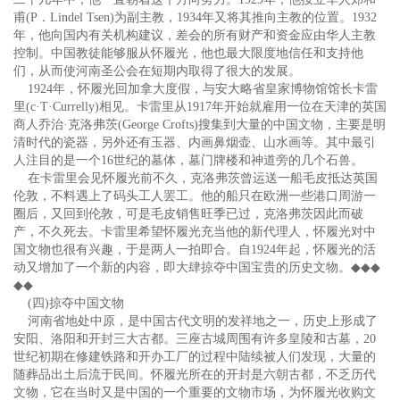
甫(P．Lindel Tsen)为副主教，1934年又将其推向主教的位置。1932
年，他向国内有关机构建议，差会的所有财产和资金应由华人主教
控制。中国教徒能够服从怀履光，他也最大限度地信任和支持他
们，从而使河南圣公会在短期内取得了很大的发展。
1924年，怀履光回加拿大度假，与安大略省皇家博物馆馆长卡雷
里(c·T·Currelly)相见。卡雷里从1917年开始就雇用一位在天津的英国
商人乔治·克洛弗茨(George Crofts)搜集到大量的中国文物，主要是明
清时代的瓷器，另外还有玉器、内画鼻烟壶、山水画等。其中最引
人注目的是一个16世纪的墓体，墓门牌楼和神道旁的几个石兽。
在卡雷里会见怀履光前不久，克洛弗茨曾运送一船毛皮抵达英国
伦敦，不料遇上了码头工人罢工。他的船只在欧洲一些港口周游一
圈后，又回到伦敦，可是毛皮销售旺季已过，克洛弗茨因此而破
产，不久死去。卡雷里希望怀履光充当他的新代理人，怀履光对中
国文物也很有兴趣，于是两人一拍即合。自1924年起，怀履光的活
动又增加了一个新的内容，即大肆掠夺中国宝贵的历史文物。
◆◆◆
◆◆
(四)掠夺中国文物
河南省地处中原，是中国古代文明的发祥地之一，历史上形成了
安阳、洛阳和开封三大古都。三座古城周围有许多皇陵和古墓，20
世纪初期在修建铁路和开办工厂的过程中陆续被人们发现，大量的
随葬品出土后流于民间。怀履光所在的开封是六朝古都，不乏历代
文物，它在当时又是中国的一个重要的文物市场，为怀履光收购文