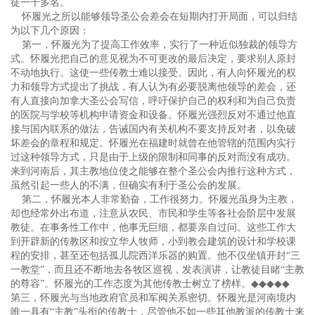
徒一千多名。
怀履光之所以能够领导圣公会差会在短期内打开局面，可以归结
为以下几个原因：
第一，怀履光为了提高工作效率，实行了一种近似独裁的领导方
式。怀履光把自己的意见视为不可更改的最后决定，要求别人原封
不动地执行。这使一些传教士难以接受。因此，有人向怀履光的权
力和领导方式提出了挑战，有人认为有必要脱离他领导的差会，还
有人直接向加拿大圣公会写信，呼吁保护自己的权利和为自己负责
的医院与学校等机构申请资金和设备。怀履光强烈反对不通过他直
接与国内联系的做法，告诫国内有关机构不要支持反对者，以免破
坏差会的章程和规定。怀履光在福建时就曾在他管辖的范围内实行
过这种领导方式，只是由于上级的限制和同事的反对而没有成功。
来到河南后，其主教地位使之能够在整个圣公会内推行这种方式，
虽然引起一些人的不满，但确实有利于圣公会的发展。
第二，怀履光本人非常勤奋，工作很努力。怀履光虽身为主教，
却也经常外出布道，注意从农民、市民和学生等各社会阶层中发展
教徒。在事务性工作中，他事无巨细，都要亲自过问。这些工作大
到开辟新的传教区和按立华人牧师，小到教会建筑的设计和学校课
程的安排，甚至还包括孤儿院西洋乐器的购置。他不仅坐镇开封“三
一教堂”，而且还不断地去各牧区巡视，发表演讲，让教徒目睹“主教
的尊容”。怀履光的工作态度为其他传教士树立了榜样。
◆◆◆◆◆
第三，怀履光与当地政府官员和军阀关系密切。怀履光是河南境内
唯一具有“主教”头衔的传教士，尽管他不如一些其他教派的传教士来