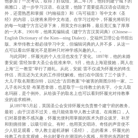
他参加了一次考试，取得了好成绩。第二年1月，他转到建宁城下的
南雅口，进一步学习汉语。在这里，他除了需要提高汉语会话能力
外，还需熟悉和掌握《约翰福音》和《马可福音》等中文本《圣
经》的内容，以便将来用中文布道。在学习过程中，怀履光将听到
的每一句建宁方言记录下来，用英文作出解释，最后竟汇集了厚厚
的一大本。1901年，他将其编辑成《建宁方言汉英词典》(Chinese—
English Dictionary of the Kien—ning Dialect)，交福州卫理公会书馆出
版。来华传教士都必须学习中文，但编辑词典的人并不多，从这一
点可以看出怀履光不是那种只对神学感兴趣的人。。
与此同时，怀履光的个人生活也发生了变化。1897年，他的未婚
妻安妮·雷经加拿大圣公会批准来华。9月，他去上海迎接她，两人在
上海“三一教堂”举行了婚礼。从此，安妮·雷不仅成为怀履光的终生
伴侣，而且还为丈夫的工作排忧解难。他们在中国生了三个孩子。
大儿子取名斯图尔特，以纪念“古田教案”中被害的斯图尔特一家。二
儿子名叫戈登·布莱恩拿德，也是取于一位传教士的名字。小女儿取
名玛丽，是个例外。从给孩子的取名上也可以看到怀履光对传教事
业的追求精神。
从1897年5月起，英国圣公会安排怀履光负责整个建宁府的教务。
最初，由于汉语不过关，他只能依靠华人教士讲道。在南雅口，人
们对基督教不感兴趣，怀履光便利用掌握的医术为群众拔牙、补牙
和割痈排脓，以吸引听众。有时，他用英文唱诗。奇怪的声音使不
少人驻足观看，华人教士趁机讲解《圣经》。总的看来，怀履光的
传教工作非常艰难，外出时要住在潮湿的小客栈，所带的东西时常