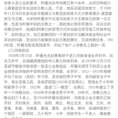
加拿大圣公会的要求。怀履光在华传教已有十余年，从经历和能力
上看都是非常合适的主教人选。于是，他应召返回加拿大，于1909
年11月30日在多伦多市詹姆士大教堂由加拿大大主教塞缪尔·麦瑟森
按立为主教。36岁的怀履光不仅成为加拿大大主教按立的第一位主
教，也是当时最年轻的主教之一，因此他心情非常激动。在以往的
传教活动中，他感到同事们的管理方式存在缺点而导致工作效率低
下，此时他认为，自己能够找到一个更好的方法解决差会和社会中
存在的问题，坚信自己能够担当起主教的重任，完成传教任务。190
9年底，怀履光取道英国返华，开始了他个人传教史上新的一页。
(三)河南创业
1910年3月15日，怀履光夫妇乘着轿子进入河南省省会开封市。此
后几年中，在福建跟随他的华人教士纷纷到来。从1910年12月25日
圣诞节吸收河南省第一批圣公会教徒起，怀履光领导下的圣公会差
会很快在河南的中部和东部打开局面。在开封，1912～1915年相继
开办了妇女《圣经》学习班、圣安德烈男子中学、圣玛丽亚女子中
学、保生堂孤儿院、圣保罗医院(1915年迁至商丘)、育德女子小学和
明新男子小学。1922年，建成“三一教堂”。在商丘，1911年建立了另
外一个传教总站，1916年开办豫东男子中学。20年代，传教士的人
数达到三十多人。至1934年怀履光退休时，河南圣公会主教区已有
开封、开封南关、郑州、洛阳、商丘、商丘北关、永城、兰封、内
黄集、朱集、马牧集、虞城、夏邑、会亭集、睢州、拓城和新郑17
个牧区，一家医院，几十所中、小学，招收学生一千多人，吸收教