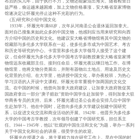
布后的头几年，由于执行不力，文物还能蒙混出海关。随着检查日
益严格，偷运越来越困难，加上文物价格暴涨，安大略省皇家博物
馆遂决定让怀履光停止这种不光彩的行为。
(五)研究和介绍中国文化
1933年，怀履光年满60岁，次年从河南圣公会退休返回加拿大。
面对自己搜集来如此众多的中国文物，他感到应当用来研究和向西
方介绍中国的历史和文化。他建议安大略省博物馆将其中国文物的
馆藏部与多伦多大学联系在一起，使多伦多市成为中国艺术、考古
和历史等研究的中心。卡雷里和多伦多大学领导人接受了这个建
议，任命怀履光为多伦多大学中国考古学副教授兼安大略省皇家博
物馆远东收藏部主任。接到任命后，怀履光夜以继日地工作。在博
物馆里，他将文物分类展出，并附有器物出土地点、用途及历史文
化背景的介绍。在大学里，他讲授中国文化，举办夜校班，为热心
学习汉语的人开设中文课程。怀履光非常重视中加两国的文化交
流。在中国的时候，他曾向加拿大政府建议，让加拿大政府敦促英
国政府拿出一部分“庚子赔款”资助中国学生赴加留学，得到加拿大驻
华商务专员的支持。后来，怀履光通过圣公会差会安排几位中国学
生赴加学习。他在中国时，还曾向多伦多大学建议创建中国研究
系，以促进文化交流和商业活动的开展。1942年，他晋升为多伦多
大学的中国考古学教授，次年领导创建了中国研究系，担任系主
任。1944～1945年，他以“壮观的中国生活和文化”为题，举办一系列
关于中国文化和社会的讲座，很受学生的欢迎。
怀履光在授课之余，将主要精力放在研究工作上。早在中国的时