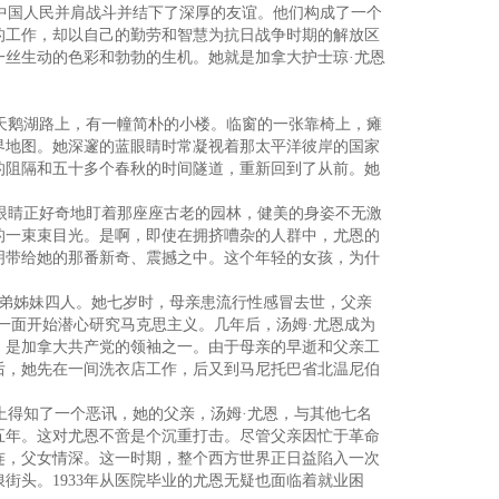
中国人民并肩战斗并结下了深厚的友谊。他们构成了一个
的工作，却以自己的勤劳和智慧为抗日战争时期的解放区
丝生动的色彩和勃勃的生机。她就是加拿大护士琼·尤恩
天鹅湖路上，有一幢简朴的小楼。临窗的一张靠椅上，瘫
界地图。她深邃的蓝眼睛时常凝视着那太平洋彼岸的国家
的阻隔和五十多个春秋的时间隧道，重新回到了从前。她
眼睛正好奇地盯着那座座古老的园林，健美的身姿不无激
的一束束目光。是啊，即使在拥挤嘈杂的人群中，尤恩的
明带给她的那番新奇、震撼之中。这个年轻的女孩，为什
兄弟姊妹四人。她七岁时，母亲患流行性感冒去世，父亲
一面开始潜心研究马克思主义。几年后，汤姆·尤恩成为
，是加拿大共产党的领袖之一。由于母亲的早逝和父亲工
后，她先在一间洗衣店工作，后又到马尼托巴省北温尼伯
。
上得知了一个恶讯，她的父亲，汤姆·尤恩，与其他七名
五年。这对尤恩不啻是个沉重打击。尽管父亲因忙于革命
连，父女情深。这一时期，整个西方世界正日益陷入一次
街头。1933年从医院毕业的尤恩无疑也面临着就业困