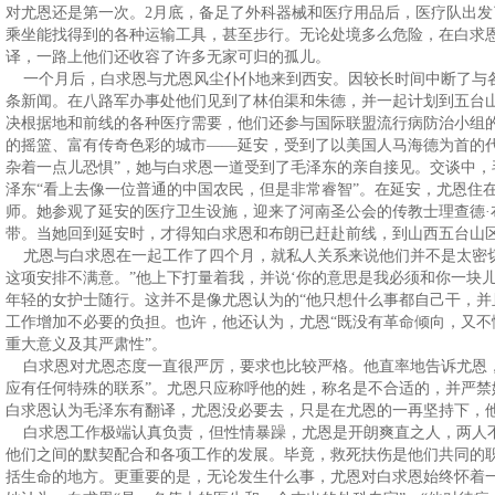
对尤恩还是第一次。2月底，备足了外科器械和医疗用品后，医疗队出
乘坐能找得到的各种运输工具，甚至步行。无论处境多么危险，在白求
译，一路上他们还收容了许多无家可归的孤儿。
一个月后，白求恩与尤恩风尘仆仆地来到西安。因较长时间中断了与
条新闻。在八路军办事处他们见到了林伯渠和朱德，并一起计划到五台
决根据地和前线的各种医疗需要，他们还参与国际联盟流行病防治小组
的摇篮、富有传奇色彩的城市——延安，受到了以美国人马海德为首的
杂着一点儿恐惧”，她与白求恩一道受到了毛泽东的亲自接见。交谈中
泽东“看上去像一位普通的中国农民，但是非常睿智”。在延安，尤恩住
师。她参观了延安的医疗卫生设施，迎来了河南圣公会的传教士理查德·
带。当她回到延安时，才得知白求恩和布朗已赶赴前线，到山西五台山
尤恩与白求恩在一起工作了四个月，就私人关系来说他们并不是太密
这项安排不满意。”他上下打量着我，并说‘你的意思是我必须和你一块儿
年轻的女护士随行。这并不是像尤恩认为的“他只想什么事都自己干，并
工作增加不必要的负担。也许，他还认为，尤恩“既没有革命倾向，又不
重大意义及其严肃性”。
白求恩对尤恩态度一直很严厉，要求也比较严格。他直率地告诉尤恩，
应有任何特殊的联系”。尤恩只应称呼他的姓，称名是不合适的，并严
白求恩认为毛泽东有翻译，尤恩没必要去，只是在尤恩的一再坚持下，
白求恩工作极端认真负责，但性情暴躁，尤恩是开朗爽直之人，两人
他们之间的默契配合和各项工作的发展。毕竟，救死扶伤是他们共同的
括生命的地方。更重要的是，无论发生什么事，尤恩对白求恩始终怀着