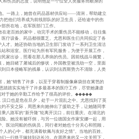
病人和伤员的态度，说明他是一个位全人类服务而献身的
地。一路上，她曾在药品器材供应站——清涧，帮助建立
尽力把他们培养成为前线部队的好卫生员，还给途中的伤
令部所在地，在军医部门工作。
散在老百姓的家中，动完手术的重伤员不能移动，往往集
，医疗设备、药品都很匮乏。尤恩和医生们共同拟定了各
护人才。她还协助当地的卫生部门发动了一系列卫生清洁
虱站和浴室。医疗站为所有军民服务，为便于开展工作，
农民家出诊，照看在那儿养病的伤员。因前线战斗频繁，
镇，她目睹了屠城后的惨状，外国教堂被洗劫一空，里面
识到日本侵略军的残暴，认识到法西斯势力不清除，人类
，她“销售了许多，以至于穿着制服像麻袋挂在篱笆的
尤恩踏踏实实地干了许多最基本的医疗工作，尽管她谦虚
兵们对于她的辛勤工作给予了很高的评价。
◆◆◆◆◆
落，汉口也是危在旦夕，处于一片混乱之中。尤恩找到了英
焦灼不安之际，周恩来向她伸出了援助之手，让她随同李
乘八路军的“新升隆”轮离开汉口，前往重庆。在湖北的
脱险。她没有被吓倒，与另一位德国女作家安娜一起，用
护、医治同船的伤病员，同行者对她也十分关心和照顾，
个人的心中，都充满着钦佩与友好之情”。当地的百姓、
他们一行终于辗转到达长沙。在周恩来的又一次关照下，