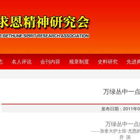
态
名人评说
会刊内容
规章制度
史料研究
先进
万绿丛中一
发布日期：2011年0
万绿丛中一点
——加拿大护士琼·尤恩
乔 国