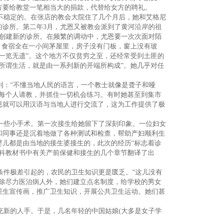
方要给教堂一笔相当大的捐款，代替给女方的聘礼。
不稳定的。在张店的教会大院住了几个月后，她和艾格尼
的诊所。第二年3月，尤恩又被教会派到了黄河沿岸的祖
自创建新的诊所。在频繁的调动中，尤恩要一次次面对陌
、食宿全在一小间茅屋里，房子没有门板，窗上没有玻
一览无遗”。这个地方不仅贫穷之至，还经常受到土匪的
所谓生活，就是由一系列新的开端所构成”。她几乎对任
：“不懂当地人民的语言，一个教士就像是聋子和哑
向每个人请教，并抓住一切机会练习。有时她甚至到集市
恩就可以用汉语与当地人进行交流了，这为工作提供了极
一些小手术。第一次接生给她留下了深刻印象。一位妇女
和同事还是沉着地做了各种测试和检查，帮助产妇顺利生
婴儿都是由当地的接生婆接生的，此次的经历“标志着诊
产科教材书中有关产前保健和接生的几个章节翻译了出
件极差引起的，农民的卫生知识更是匮乏。“这儿没有
，除尽力医治病人外，她们建立点名制度，给学校的男女
卫生宣传画，推广卫生知识，开展公共卫生运动。她们甚
新的人手。于是，几名年轻的中国姑娘(大多是女子学