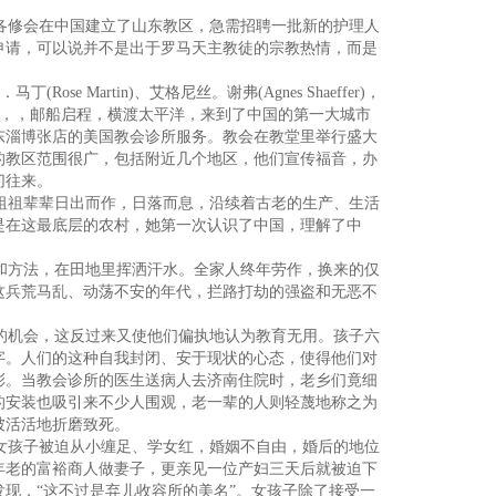
各修会在中国建立了山东教区，急需招聘一批新的护理人
申请，可以说并不是出于罗马天主教徒的宗教热情，而是
 Martin)、艾格尼丝。谢弗(Agnes Shaeffer)，
白色皇后号，，邮船启程，横渡太平洋，来到了中国的第一大城市
东淄博张店的美国教会诊所服务。教会在教堂里举行盛大
的教区范围很广，包括附近几个地区，他们宣传福音，办
切往来。
祖祖辈辈日出而作，日落而息，沿续着古老的生产、生活
是在这最底层的农村，她第一次认识了中国，理解了中
和方法，在田地里挥洒汗水。全家人终年劳作，换来的仅
这兵荒马乱、动荡不安的年代，拦路打劫的强盗和无恶不
的机会，这反过来又使他们偏执地认为教育无用。孩子六
字。人们的这种自我封闭、安于现状的心态，使得他们对
彩。当教会诊所的医生送病人去济南住院时，老乡们竟细
的安装也吸引来不少人围观，老一辈的人则轻蔑地称之为
被活活地折磨致死。
女孩子被迫从小缠足、学女红，婚姻不自由，婚后的地位
年老的富裕商人做妻子，更亲见一位产妇三天后就被迫下
现，“这不过是弃儿收容所的美名”。女孩子除了接受一