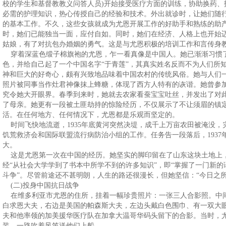
校的学生和基督教教义问答人员)开始接受医疗方面的训练，协助换药、
必需的护理知识，热心传授自己的经验和技术。外出就诊时，让她们随
的基本工作。不久，这些女孩就成为尤恩开展工作的好助手和熟练的助
时，她们已能独当一面，应付自如。同时，她们在经济、人格上也开始
姑娘，有了对抗包办婚姻的勇气。这是与尤恩积极的培训工作和言传身
穿着深蓝色缎子棉旗袍的尤恩，乍一看真像是中国人。她已渐渐习惯
色，并给自己起了一个中国名字“于青莲”，其真实姓名反而不为人们所
神和巨大的好奇心，颇有兴致地品味着中国农村的传统风俗。她与人们
照片被同事当作灶君神像抹上蜂糖，体现了西方人特有的诙谐。她曾参
究令她大开眼界。春季到来时，她就去农家看蚕宝宝吐丝，并发出了对
了母亲。她更有一段被土匪劫持的惊险经历，不仅展示了不让须眉的镇
活。在任何地方、任何情况下，尤恩都是乐观而坚定的。
时间飞快地流逝，1935年底黄河突然决堤，成千上万亩农田被淹没，
饥荒救济会和国际联盟流行病防治小组的工作。任务告一段落后，1937
大。
这是尤恩第一次在中国的经历。她坚实的脚印留在了山东这块土地上
经“从社会大学学到了书本中所学不到的许多知识”，即“掌握了一门新
斗争”。尽管前途还不甚明朗，人生的路还很漫长，但她坚信：“今日之
(二)投身中国抗日战争
在维多利亚市尤恩的住所，挂着一幅珍贵照片：一张三人合影照。中
白求恩大夫，右边是美国的帕森斯大夫，左边头戴白色围巾、有一双大眼睛
夫和他率领的加美援华医疗队在加拿大温哥华码头留下的合影。当时，
装，一路吹着风笛送他们上船。