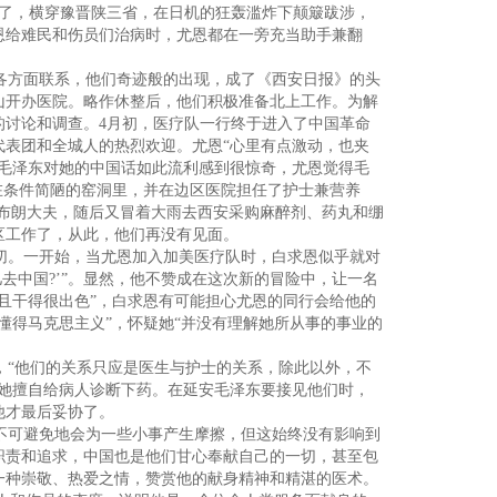
发了，横穿豫晋陕三省，在日机的狂轰滥炸下颠簸跋涉，
恩给难民和伤员们治病时，尤恩都在一旁充当助手兼翻
各方面联系，他们奇迹般的出现，成了《西安日报》的头
山开办医院。略作休整后，他们积极准备北上工作。为解
的讨论和调查。4月初，医疗队一行终于进入了中国革命
代表团和全城人的热烈欢迎。尤恩“心里有点激动，也夹
，毛泽东对她的中国话如此流利感到很惊奇，尤恩觉得毛
在条件简陋的窑洞里，并在边区医院担任了护士兼营养
布朗大夫，随后又冒着大雨去西安采购麻醉剂、药丸和绷
区工作了，从此，他们再没有见面。
切。一开始，当尤恩加入加美医疗队时，白求恩似乎就对
去中国?’”。显然，他不赞成在这次新的冒险中，让一名
且干得很出色”，白求恩有可能担心尤恩的同行会给他的
懂得马克思主义”，怀疑她“并没有理解她所从事的事业的
“他们的关系只应是医生与护士的关系，除此以外，不
禁她擅自给病人诊断下药。在延安毛泽东要接见他们时，
他才最后妥协了。
不可避免地会为一些小事产生摩擦，但这始终没有影响到
职责和追求，中国也是他们甘心奉献自己的一切，甚至包
一种崇敬、热爱之情，赞赏他的献身精神和精湛的医术。