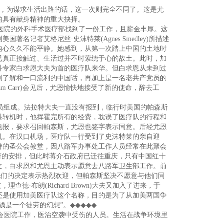
，为谋求生活出路的话，这一次则完全不同了。这是尤
的具有献身精神的重大抉择。
医院的外科手术医疗部找到了一份工作，且薪金丰厚。这
记者艾格尼丝·史沫特莱(Agnes Smedley)所描述
内心久久不能平静。她感到，从第一次踏上中国的土地时
已真正接触过、生活过并不时萦绕于心的故土。此时，加
科专家白求恩大夫为首的医疗队来华。但白求恩从未到过
刻了解和一口流利的中国话，再加上是一名老共产党员的
 Carr)会见后，尤恩愉快地接受了新的使命，辞去工
员组成。法拉特大夫一直没有报到，临行时美国的帕森斯
港转机时，他挥霍完所有的经费，耽误了医疗队的行程和
电报，要求召回帕森斯，尤恩也签字表示同意。后经尤恩
机。在汉口机场，医疗队一行受到了史沫特莱的亲自迎
持的圣公会教堂，因八路军办事处工作人员经常在此聚会
府的安排，但此时蒋介石政府已迁往重庆，只有中国红十
文，白求恩和尤恩主动表示愿意去八路军卫生部工作。前
他们的决定表示热烈欢迎，但帕森斯坚决不愿意与他们同
·布朗(Richard Brown)大夫又加入了进来，于
还是使用加美医疗队这个名称，目的是为了从加美两国争
钱是一个徒劳的幻想”。
◆◆◆◆◆
会医院工作，医治空袭中受伤的人员。生活在战争环境里