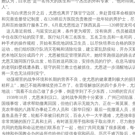
她认为，白求恩“是一名伟大的医生和一个杰出的外科专家”，“他对待
人”。
在与白求恩分开之后，尤恩也离开了陕甘宁边区，奔赴晋绥革命根据
和完善造册登记制度，在120师后方医院负责教授一批年轻的男护士，
员和百姓做医疗服务工作。6月底尤恩抵达了陕西岚县——120师贺龙司
这儿靠近前线，与延安比起来，条件更为艰苦。没有病房，伤员被疏
中住在医疗站的院子里。医疗站只有三名医生、五名卫生员和一名司药
种手术的操作规程，开始有系统地训练卫生员，以尽快培养出合格的医
运动，他们组织医疗队消灭苍蝇和清除垃圾，建立霍乱防疫站，开办灭
把本地区划分成四个片，尤恩被指定管理第四片。她经常跑很远的路去
尤恩又随同医疗队出发，给百姓送药医治，安排伤员的疗护。在息马坡
的老弱妇婴残遭杀戮，驻守的荷兰教士也被抓住。尤恩进一步清醒地认
将一天也无法得到安宁。
动荡艰苦的战争环境和长期的营养不良，使尤恩的健康遭到极大的损害
秸秆上”，她已不能再继续坚持工作了。在晋绥解放区的四个多月中，
地说：“我看不出自己做了多少事，倒是学到了不少东西，120师的官
1938年10月，尤恩来到汉口。这时战争局势十分紧张，广州已经陷
国领事馆，请求帮助撤离回国，但他们表示无能为力。正在一筹莫展、
克农率领的八路军办事处工作人员和《新华日报》最后一批撤退人员，搭
嘉鱼县燕子窝，轮船不幸被日机炸沉，百余人中一大半遇难，尤恩侥幸
非常简陋的医疗工具和土药，有时甚至用手指和筷子取出弹片，尽力救
共同的危险和命运把他们联系在了一起，他们“共同克服了很多困难，每
乡绅和外国教会办的诊所也给他们提供食宿和药品。历尽千难万险后，