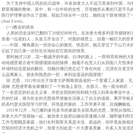
为了支持中国人民的抗日战争，许多加拿大人不远万里来到中国，与
群星璀璨的整体。其中，有一位年轻的女性，尽管她所从事的只是平凡
医疗护理事业作出了贡献。宛如万绿丛中一点红，她给这个群体增添了一
(Jean Ewen)。
(一)教会的使命
人类的历史这时已翻到了20世纪80年代。在加拿大维多利亚市僻静的
坐着一位老妇人，头发几乎全白了。对面的墙壁上，挂着一幅巨大的世
——中国，嘴角露出一丝丝会心的微笑。恍忽间，她又穿过了千山万水
记起了自己第一次怯生生地站在它面前的情景。
那时她才22岁，花一般盛开的年龄。白净的脸上，一双明亮有神的大
动地感受着古老中国缓缓跳动的脉搏，她毫不在意人们从四面八方投来
外域特征也是如此醒目。但她仿佛已然忘记了身在何处，沉浸在古老文
么远离家人、朋友和熟悉的一切，来到这遥远的国度呢?
琼·尤恩，1912年出生于加拿大萨斯喀彻温省的一个普通工人家庭，
汤姆·尤恩便带着全家搬到了一个牧场上居住。在那儿，他一面当铁匠，
了一名坚定的社会主义者，并把全部的时间和精力投入到革命事业中去
作的忙碌，身为长女的尤恩很早便被生活推上了自立的道路。离开学校
的圣约瑟夫医院学习护理。环境是闭塞的，工作劳累不堪，且报酬极低
1931年12月，与已搬到多伦多市的家庭失去联系的尤恩，突然从报纸
加拿大共产党领袖一起，被加拿大政府以煽动罪逮捕入狱，随即被判刑
工作无暇顾及家庭，他们长时期里关系是冷淡、疏远的，但毕竟血脉相
空前的经济大危机之中，加拿大到处是一片大萧条景象，许多人失业流浪