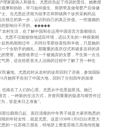
护理家庭病人和接生。尤恩担负起了培训的责任。她教授
行观摩和协助，学习如何接生、剪脐带及做母婴产后保健
产士。当尤恩赴济南为祖李庄和郭镇两个诊所采购药品
迈出独立的第一步，认识到自己的真正价值。一些逃婚的
教的影响分不开的。
◆◆◆◆◆
了农村生活，在了解中国和在运用中国语言方面都很出
知。尤恩不仅能较快地适应环境，还以天生的一种探索精
一起热热闹闹过年，共同分享那份喜悦和丰收，只是她的
加一个女助手的婚礼，那隆重的喜庆仪式和诸多吉祥的讲
此的赞誉。她曾收养过一个被抛弃的女婴，平生第一次当
定气势，还在给匪首夫人治病的过程中了解了另一种生
灾民遍地。尤恩此时从农村的诊所回到了济南，参加国际
年6月她挥手告别了中国大地，回到了分别四年的加拿
，也烙在了人们的心里。尤恩从中也受益匪浅。她已
的语言，一种新的生活方式，并曾同重重的疑虑与艰苦作过
所为，皆是来日之准备”。
间那位颧骨凸起、面目清瘦的中年男子就是大家所熟悉的
的年轻女性，就是尤恩。这是1938年1月8日白求恩大
尤恩的一位苏格兰朋友，特地穿上整套苏格兰高地传统服