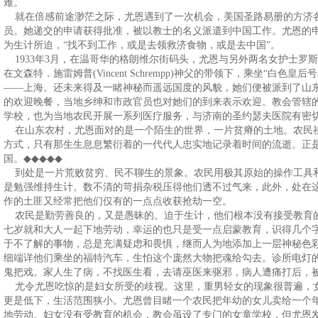
难。
就在倍感前途渺茫之际，尤恩遇到了一次机会，美国圣路易册的方济
员。她递交的申请获得批准，被以教士的名义派遣到中国工作。尤恩的
为生计所迫，“找不到工作，或是去领救济食物，或是去中国”。
1933年3月，在温哥华的格朗维尔街码头，尤恩与另外两名女护士罗斯．马丁(Rose
在文森特．施雷姆普(Vincent Schrempp)神父的带领下，乘坐“
——上海。还未来得及一睹神秘而遥远国度的风貌，她们便被派到了山
的欢迎晚餐，当地乡绅和市政官员也对她们的到来表示欢迎。教会管辖
学校，也为当地农民开展一系列医疗服务，与济南的圣约瑟夫医院有密
在山东农村，尤恩面对的是一个陌生的世界，一片贫瘠的土地。农民
方式，只有那生生息息繁衍着的一代代人忠实地记录着时间的流逝。正
国。
◆◆◆◆◆
到处是一片荒败贫穷、民不聊生的景象。农民用极其原始的操作工具
是勉强维持生计。数不清的苛捐杂税压得他们透不过气来，此外，处在
作的土匪又经常把他们仅有的一点点收获抢劫一空。
农民是勤劳善良的，又是愚昧的。迫于生计，他们根本没有接受教育
七岁就和大人一起下地劳动，幸运的也只是受一点启蒙教育，识得几个
于不了解的事物，总是充满疑虑和畏惧，继而人为地添加上一层神秘色
细端详他们乘坐的福特汽车，生怕这个庞然大物把魂给勾去。诊所电灯
鬼把戏。家人生了病，不找医生看，去请巫医来驱邪，病人遭痛打后，
尤令尤恩吃惊的是妇女所受的歧视。这里，重男轻女的现象很普遍，
更是低下，生活范围狭小。尤恩曾目睹一个农民把年幼的女儿卖给一个
地劳动。妇女没有受教育的机会，教会虽设了专门的女童学校，但尤恩发