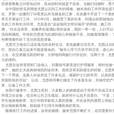
些基督教教义问答知识外，其余的时间就是干杂务。当她们结婚时，男
在中国的所见所闻使尤恩认识到工作的艰难。她本身的工作环境也是
丝、罗斯一起搬到了60英里以外无棣县的江家，在炎夏中开设了一个新
李庄开展诊疗工作。1935年6月，她接受了新的任务，到蒲台的郭镇独
生的工作和生活环境，尤其是在“远远地同文明分隔开”的郭镇，她工作
璃，“住在这房里，就像养在玻璃缸里的金鱼，我的一举一动，人们可以
洗劫和骚扰。年轻的尤恩曾为此感到担心和烦燥不安，但她渐渐懂得：“
何事情都作好了充分的思想准备。
尤恩尽力使自己适应落后的农村生活。首先她要过语言关。尤恩认识到
巴。把自己孤立起来可能是致命的。”她专心学习方块字和汉语，虚心
上去，在交易最活跃的时候，大胆地同商贩们讨价还价。仅两个月，尤
大的便利。
尤恩在诊所里照料门诊病人，到重病号家里进行护理服务，有时也做
难产，她的丈夫急匆匆地找到诊所来。虽然没有实际接生的经验，尤恩
下一个男孩。这家人向诊所送了许多礼品，感谢护士们的辛劳。以前的
所新阶段的开始”。以后，尤恩和同事们接生了许多新生命，并抽空把
来，以备工作之用。
在医疗服务中，尤恩注意到，大多数人的病都是由于营养不良或卫生条
环境卫生设备，也没有公共卫生规划。政府对什么也不负责任。”于是
学生做体格检查，实行补助学龄前儿童的措施，并在诊所的墙壁上张贴
至出钱收购苍蝇，鼓励孩子们消灭传播疾病的害虫。
随着医疗工作的进展，诊所的规模、服务范围不断扩大，迫切需要补充