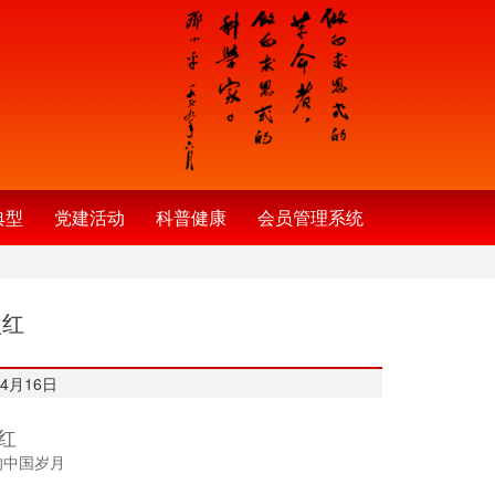
典型
党建活动
科普健康
会员管理系统
点红
4月16日
红
的中国岁月