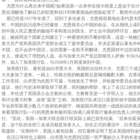
尤恩为什么再次来中国呢?如果说第一次来华在很大程度上是迫于生计
恩在清醒地了解自己的职责和估计到将要面临的危险处境下，毅然作出
那已经是1937年年底了。回到了多伦多后，尤恩很容易地在圣约瑟夫
时，中国的抗日战争已经爆发，尤恩很关心中国的命运。在从报纸上读到美国著名
的中国人民正遭受的极端不幸和发出的医生、护士去中国的呼吁后，她
起，她就同这个国家之间建立了一种紧密的割不断的联系，这是一块她
拿大共产党和美国共产党联合成立了援华委员会，并决定派遣以著名外
中国，也不会讲中国话，迫切需要一名助手和翻译。尤恩因对中过的深
女儿，便成为了理想的人选。在与加拿大共产党总部领导人萨姆·卡尔(Sam
作，加入了加美医疗队，与1938年2月再度来到中国。
加美医疗队，最初是由白求恩大夫、美国的法拉特大夫、尤恩三个成
大夫参加了进来。一路上，性格古怪的帕森斯总是喝得酩酊大醉。在香
工作安排。白求恩为此怒不可遏，与他发生了争吵，并给援华委员会发
提议，他们与史沫特莱取得了联系，得到她的帮助，坐上了去汉口的班
接，并住进了英国圣公会主教的公馆。主教鲁茨是一个开明人士，他主
和讨论重大时事，故有“延安”之称。加美医疗队来汉口原是听候中国政
字会和军医署少数几个政府机构留守。根据国共两党统一战线协议的条
来看望医疗队一行的周恩来和秦邦宪(协调八路军医疗服务的负责人)对
行。“至此，美国—加拿大联合医疗组实际上就已宣告结束。”后来在延安，理查德
是，这个队的全部三名成员都是加拿大人。但在正式的通信中，白求恩
取援助，“在期待中，美国人被包括着，但它最终证明了想从美国得到金
在汉口等待北上期间，白求恩与尤恩到汉阳一所严重缺少人手的长老