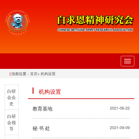
切
换
当前位置：
首页
>
机构设置
导
航
机构设置
白研
会会
史
教育基地
2021-06-22
白研
会领
秘 书 处
2021-09-09
导