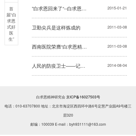
”白求恩回来了“--白求恩国际和平医院“白求恩医疗队“连续八年转战太行，开展义诊巡诊、技术帮带和健康宣教活动纪实
2015-01-21
首
届“白
求恩
式好
卫勤尖兵是这样炼成的
2011-03-08
医
生”
西南医院荣膺“白求恩精神示范医院
2011-03-08
人民的防疫卫士——记解放军第302医院（上）
2014-08-04
白求恩精神研究会
京ICP备16027503号
电话：010-63707800 地址：北京市海淀区西四环中路6号定慧产业园A9号楼三
层320
邮编：100039 E-mail：byh931111@163.com