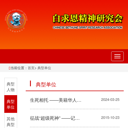
切
换
当前位置：
首页
>
典型单位
导
航
典型单位
典型
人物
生死相托 ——美籍华人陈超越夫妇回乡奇遇记
2024-03-25
典型
单位
征战“超级死神” ——记沈阳军区赴利比里亚抗击埃博拉疫情的51名女军人
2015-10-23
其他
典型