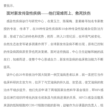
要批示。
面对新发传染性疾病——他们迎难而上、救死扶伤
感染性疾病诊疗与研究中心，在黄玉兰、陈菊梅、姜素椿等知名专家教
授的专攻、传承下，在39种传染性疾病和10余种传染性疑难杂症防治方
面，形成了自己的特色和优势，然而，跨入21世纪后，在环境气候变化、
自然生态改变等诸多因素作用下，全球新发传染病不断出现，原有已控制
的传染病因病原变异也死灰复燃。面对这些挑战，中心主任赵敏和她的战
友们，知难而进，使整个中心形成合力，新发传染病的临床救治能力不断
提高。
该中心自20年前收治中国大陆第一例艾滋病患者以来，就一直把它当作
临床科研的主攻方向，拉开了与艾滋病的持久战、攻坚战，使艾滋病的救
治水平稳步提升。他们先后申请了两项国家自然科学基金项目，即HIV感
染后淋巴组织纤维化的发生机制及与疾病进展的关系、HIV1感染后髓系
来源的抵制细胞对CDS+T细胞功能的影响，赵敏作为分课题的负责人，组