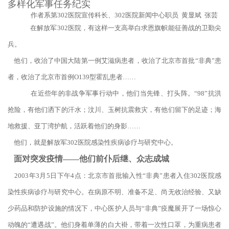
多样化军事任务纪实
作者系第302医院宣传科长、302医院新闻中心职员 黄显斌 张芸
在解放军302医院，有这样一支高举白求恩旗帜能征善战的卫勤尖
兵。
他们，收治了中国大陆第一例艾滋病患者，收治了北京市首批“非典”患
者，收治了北京市首例O139型霍乱患者……
在近些年的非战争军事行动中，他们当先锋、打头阵。“98”抗洪
抢险，有他们洒下的汗水；汶川、玉树抗震救灾，有他们留下的足迹；海
地救援、亚丁湾护航，活跃着他们的身影……
他们，就是解放军302医院感染性疾病诊疗与研究中心。
面对突发疫情——他们前仆后继、众志成城
2003年3月5日下午4点：北京市首批输入性“非典”患者入住302医院感
染性疾病诊疗与研究中心。在病原不明、准备不足、尚无收治经验、又缺
少药品和防护设施的情况下，中心医护人员与“非典”疫魔展开了一场惊心
动魄的“遭遇战”。他们身着单薄的白大褂，带着一次性口罩，为重病患者