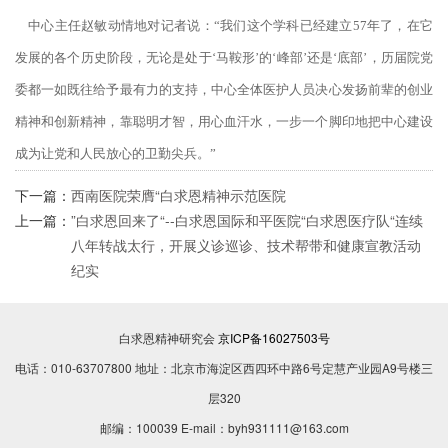
中心主任赵敏动情地对记者说：“我们这个学科已经建立57年了，在它
发展的各个历史阶段，无论是处于‘马鞍形’的‘峰部’还是‘底部’，历届院党
委都一如既往给予最有力的支持，中心全体医护人员决心发扬前辈的创业
精神和创新精神，靠聪明才智，用心血汗水，一步一个脚印地把中心建设
成为让党和人民放心的卫勤尖兵。”
下一篇：
西南医院荣膺“白求恩精神示范医院
上一篇：
”白求恩回来了“--白求恩国际和平医院“白求恩医疗队“连续
八年转战太行，开展义诊巡诊、技术帮带和健康宣教活动
纪实
白求恩精神研究会
京ICP备16027503号
电话：010-63707800 地址：北京市海淀区西四环中路6号定慧产业园A9号楼三
层320
邮编：100039 E-mail：byh931111@163.com