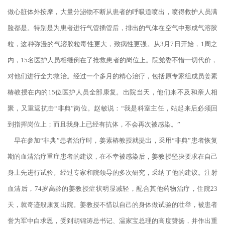
做心脏体外按摩，大量分泌物不断从患者的呼吸道喷出，喷得救护人员满
脸都是。特别是为患者进行气管插管后，排出的气体在空气中形成气溶胶
粒，这种弥漫的气溶胶粒毒性更大，致病性更强。从3月7日开始，1周之
内，15名医护人员相继倒在了抢救患者的岗位上。院党委不惜一切代价，
对他们进行全力救治。经过一个多月的精心治疗，包括原专家组成员姜素
椿教授在内的15位医护人员全部康复。出院当天，他们来不及和亲人相
聚，又重返抗击“非典”岗位。赵敏说：“我是科室主任，站起来后必须回
到指挥岗位上；而且我身上已经有抗体，不会再次被感染。”
早在参加“非典”患者治疗时，姜素椿教授就提出，采用“非典”患者恢复
期的血清治疗重症患者的建议，在不幸被感染后，姜教授坚决要求在自己
身上先进行试验。经过专家和院领导的多次研究，采纳了他的建议。注射
血清后，74岁高龄的姜教授症状明显减轻，配合其他药物治疗，住院23
天，就奇迹般康复出院。姜教授不惜以自己的身体做试验的壮举，被患者
誉为军中白求恩，受到胡锦涛总书记、温家宝总理的高度赞扬，并作出重