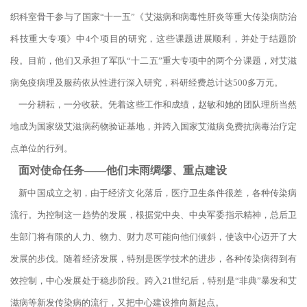
织科室骨干参与了国家“十一五”《艾滋病和病毒性肝炎等重大传染病防治
科技重大专项》中4个项目的研究，这些课题进展顺利，并处于结题阶
段。目前，他们又承担了军队“十二五”重大专项中的两个分课题，对艾滋
病免疫病理及服药依从性进行深入研究，科研经费总计达500多万元。
一分耕耘，一分收获。凭着这些工作和成绩，赵敏和她的团队理所当然
地成为国家级艾滋病药物验证基地，并跨入国家艾滋病免费抗病毒治疗定
点单位的行列。
面对使命任务——他们未雨绸缪、重点建设
新中国成立之初，由于经济文化落后，医疗卫生条件很差，各种传染病
流行。为控制这一趋势的发展，根据党中央、中央军委指示精神，总后卫
生部门将有限的人力、物力、财力尽可能向他们倾斜，使该中心迈开了大
发展的步伐。随着经济发展，特别是医学技术的进步，各种传染病得到有
效控制，中心发展处于稳步阶段。跨入21世纪后，特别是“非典”暴发和艾
滋病等新发传染病的流行，又把中心建设推向新起点。