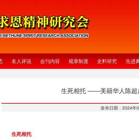
态
名人评说
会刊内容
规章制度
史料研究
先进
生死相托 ——美籍华人陈超
发布日期：2024年0
生死相托