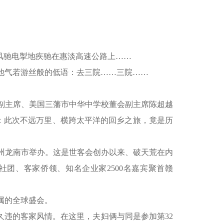
风驰电掣地疾驰在惠淡高速公路上……
他气若游丝般的低语：去三院……三院……
副主席、美国三藩市中华中学校董会副主席陈超越
：此次不远万里、横跨太平洋的回乡之旅，竟是历
西赣州龙南市举办。这是世客会创办以来、破天荒在内
社团、客家侨领、知名企业家2500名嘉宾聚首赣
属的全球盛会。
久违的客家风情。在这里，夫妇俩与同是参加第32