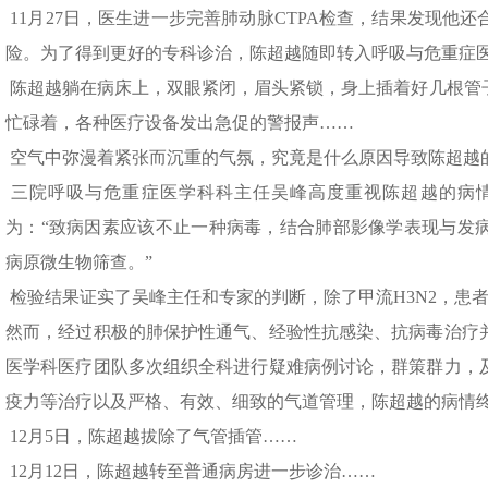
11月27日，医生进一步完善肺动脉CTPA检查，结果发现他
险。为了得到更好的专科诊治，陈超越随即转入呼吸与危重症
陈超越躺在病床上，双眼紧闭，眉头紧锁，身上插着好几根管
忙碌着，各种医疗设备发出急促的警报声……
空气中弥漫着紧张而沉重的气氛，究竟是什么原因导致陈超越
三院呼吸与危重症医学科科主任吴峰高度重视陈超越的病
为：“致病因素应该不止一种病毒，结合肺部影像学表现与发
病原微生物筛查。”
检验结果证实了吴峰主任和专家的判断，除了甲流H3N2，患
然而，经过积极的肺保护性通气、经验性抗感染、抗病毒治疗
医学科医疗团队多次组织全科进行疑难病例讨论，群策群力，
疫力等治疗以及严格、有效、细致的气道管理，陈超越的病情
12月5日，陈超越拔除了气管插管……
12月12日，陈超越转至普通病房进一步诊治……