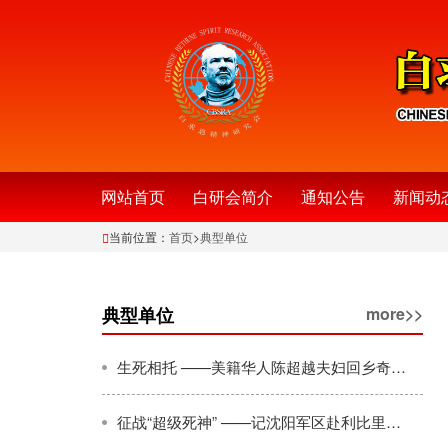
网站首页
白研会简介
通知公告
新闻动
当前位置：
首页
>
典型单位
典型单位
more>>
生死相托 ——美籍华人陈超越夫妇回乡奇遇记
征战“超级死神” ——记沈阳军区赴利比里亚抗击埃博拉疫情的51名女军人