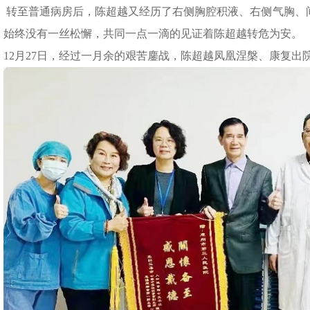
转至普通病房后，陈超越又经历了右侧胸腔积液、右侧气胸、
始终没有一丝松懈，共同一点一滴的见证着陈超越转危为安。
12月27日，经过一月余的艰苦鏖战，陈超越凤凰涅槃、康复出