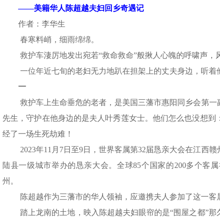
——
美籍华人陈超越夫妇回乡奇遇记
作者：李华生
春寒料峭，细雨绵绵。
救护车淒厉地发出宛若“救命救命”般揪人心魄的呼啸声，
一位年近七旬的老妇无力地趴在担架上的丈夫身边，听着
一
救护车上生命垂危的老者，是美国三藩市惠阳同乡会第一
先生，守护在他身边的是夫人叶秀莲女士。他们怎么也没想到
经了一场生死劫难！
2023年11月7日至9日，世界客属第32届恳亲大会在江
陆县一级城市举办的恳亲大会。全球85个国家的200多个客属
州。
陈超越作为三藩市的华人领袖，应邀携夫人参加了这一客
踏上龙南的土地，映入陈超越夫妇眼帘的是“围屋之都”那