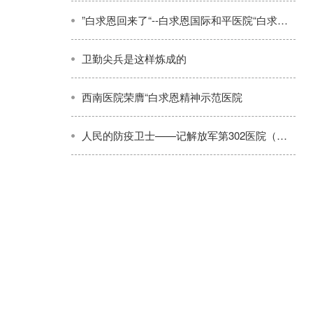
”白求恩回来了“--白求恩国际和平医院“白求恩医疗队“连续八年转战太行，开展义诊巡诊、技术帮带和健康宣教活动纪实
卫勤尖兵是这样炼成的
西南医院荣膺“白求恩精神示范医院
人民的防疫卫士——记解放军第302医院（上）