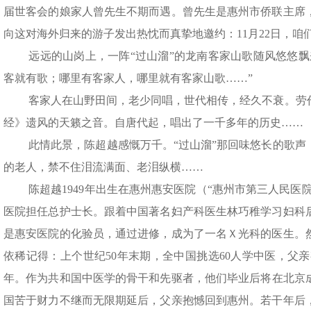
届世客会的娘家人曾先生不期而遇。曾先生是惠州市侨联主席
向这对海外归来的游子发出热忱而真挚地邀约：11月22日，咱
远远的山岗上，一阵“过山溜”的龙南客家山歌随风悠悠飘
客就有歌；哪里有客家人，哪里就有客家山歌……”
客家人在山野田间，老少同唱，世代相传，经久不衰。劳
经》遗风的天籁之音。自唐代起，唱出了一千多年的历史……
此情此景，陈超越感慨万千。“过山溜”那回味悠长的歌声
的老人，禁不住泪流满面、老泪纵横……
陈超越1949年出生在惠州惠安医院（“惠州市第三人民医
医院担任总护士长。跟着中国著名妇产科医生林巧稚学习妇科
是惠安医院的化验员，通过进修，成为了一名Ｘ光科的医生。
依稀记得：上个世纪50年末期，全中国挑选60人学中医，父亲
年。作为共和国中医学的骨干和先驱者，他们毕业后将
在北京
国苦于财力不继而无限期延后，父亲抱憾回到惠州。若干年后