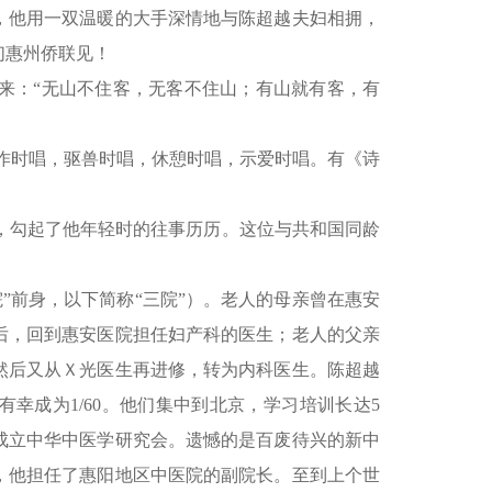
，他用一双温暖的大手深情地与陈超越夫妇相拥，
们惠州侨联见！
来：“无山不住客，无客不住山；有山就有客，有
作时唱，驱兽时唱，休憩时唱，示爱时唱。有《诗
，勾起了他年轻时的往事历历。这位与共和国同龄
院”前身，以下简称“三院”）。老人的母亲曾在惠安
后，回到惠安医院担任妇产科的医生；老人的父亲
然后又从Ｘ光医生再进修，转为内科医生。陈超越
有幸成为1/60。他们集中到北京，学习培训长达5
成立中华中医学研究会。遗憾的是百废待兴的新中
，他担任了惠阳地区中医院的副院长。
至到上个世