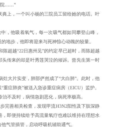
院……”
年庆典上，一个叫小杨的三院员工留给她的电话。叶
院途中，他吸着氧气，每一次吸气都如同攀登山峰，
重的地步，他即将迎来与死神惊心动魄的较量。
陈超越“22日惠州见”的约定早已超时，而陈超越
那头传来的却是叶秀莲哭泣的倾诉。曾先生第一时
病灶大片实变，肺部俨然成了“大白肺”。此时，他
重症肺炎”被送入急诊重症病房（EICU）监护。
诊治不及时，病情急剧恶化，病死率极高。
步完善相关检查，发现甲流H3N2阳性及下肢深静
善，即便持续给予高流量氧疗也难以维持在理想水
给他气管插管，启动呼吸机辅助通气。