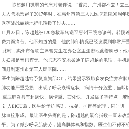
陈超越用微弱的气息对老伴说：“香港、广州都不去！去三
夫人忽地想起了2017年时，在惠州市第三人民医院建院90周
秀莲战战兢兢地把电话拨了过去……
11月23日，陈超越被120急救车转送至惠州三院急诊科。转
费力而痛苦。他不知道的是，他的肺部情况已经发展到非常严
此时，惠州市侨联主席曾先生在办公室里焦虑地踱着脚步：他和
夫妇却是音讯杳无。他忐忑不安地拨通了陈超越的电话，手机
间赶到惠州市第三人民医院……
医生为陈超越给予复查胸部CT，结果提示双肺多发炎症并右肺
肺功能严重受损，出现了呼吸衰竭症状，病情十分危重，当即以“
重症肺炎具有起病快、病情重、变化快、并发症多等特点，若
进入EICU后，医生给予抗感染、抗凝、护胃等处理，同时进一
脉血栓形成。最让医生头疼的是，陈超越的氧合指数一直未改
平。为了减少呼吸肌疲劳，提高肌体氧和指数。医生们不得不