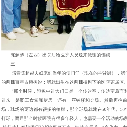
陈超越（左四）出院后给医护人员送来致谢的锦旗
三
陪着陈超越夫妇来到当年的便门仔（现在的学背街），我
的两棵百年古榕树说：我就出生在这两棵榕树下的医院家属区
“那个时候，印象中进大门口是一个传达室，传达室后面
进来，是职工食堂和厨房，还有一座钟楼和会场。然后再往
场，球场的两边都有很多的榕树，那个球场就建在50年代。5
打球，而且那个时候医院有很多年轻人，也需要一个活动的场所