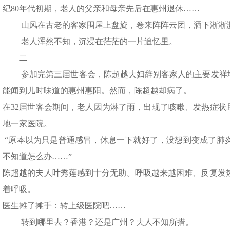
纪80年代初期，老人的父亲和母亲先后在惠州退休……
山风在古老的客家围屋上盘旋，卷来阵阵云团，洒下淅淅
老人浑然不知，沉浸在茫茫的一片追忆里。
二
参加完第三届世客会，陈超越夫妇辞别客家人的主要发祥地
能闻到儿时味道的惠州惠阳。然而，陈超越却病了。
在32届世客会期间，老人因为淋了雨，出现了咳嗽、发热症状
地一家医院。
“原本以为只是普通感冒，休息一下就好了，没想到变成了肺炎
不知道怎么办……”
陈超越的夫人叶秀莲感到十分无助。呼吸越来越困难、反复发
着呼吸。
医生摊了摊手：转上级医院吧……
转到哪里去？香港？还是广州？夫人不知所措。