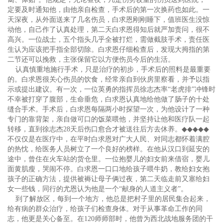
定要及时通知他，由他亲自检查，手术后的第一次换药也如此。一
天深夜，从外面送来了几名伤员，白求恩刚刚睡下，值班医生没惊
动他，自己作了认真处理，第二天白求恩得知后就严加责问，很不
高兴。一位战士，五个指头几乎全被打烂，需做截肢手术，责任医
生认为应该把手指全部切除。白求恩仔细检查后，发现大拇指的第
二节还可以挽救，主张保留它以方便伤员今后的生活。
认真慎重地施行手术，只是治疗的初步，手术后的照料是最重要
的。白求恩很关心伤员的饮食，经常亲自到伙房里察看，并予以指
示或提出建议。有一次，一位英勇的指挥员徐志杰率“老虎排”冲锋时
不幸被打穿了腹部，生命垂危，白求恩认真地给他做了肠子的十处
缝合手术。手术后，白求恩每隔两小时探望一次，为他设计了一种
专门的靠背架，亲自做可口的饭菜喂他，并坚持让他和医疗队一起
转移，直到徐志杰28天后伤口愈合才被送往后方去休养。
◆◆◆◆◆
不仅仅是在医疗中，在平时白求恩对广大人民、对同志都怀着满腔
的热忱，给医务人员树立了一个良好的榜样。在他从汉口到延安的
途中，曾住在火车站的货仓里。一位抱婴儿的妇女前来借宿，婴儿
面黄肌瘦，哭闹不停。白求恩一口口地给孩子喂牛奶，教给妇女抱
孩子的正确方法，提供被褥让母子俩过夜，第二天临走前又塞给妇
女一些钱，同行的尤恩认为他是一个“献身的人道主义者”。
到了解放区，每到一个地方，他总是把村子里的居民集合起来，
给有病的群众治疗，给孩子们检查身体。对于从事革命工作的同
志，他更是关心备至。在120师师部时，他曾为西北战地服务团的干