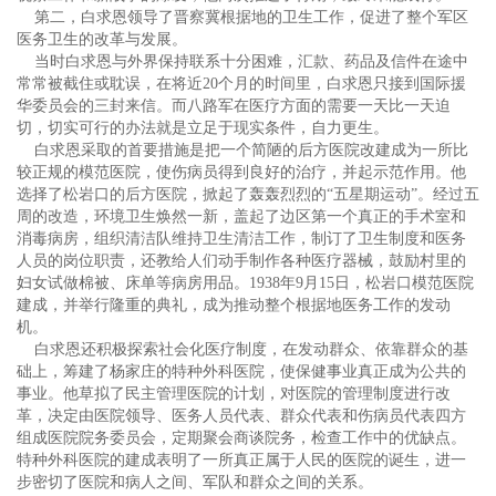
第二，白求恩领导了晋察冀根据地的卫生工作，促进了整个军区
医务卫生的改革与发展。
当时白求恩与外界保持联系十分困难，汇款、药品及信件在途中
常常被截住或耽误，在将近20个月的时间里，白求恩只接到国际援
华委员会的三封来信。而八路军在医疗方面的需要一天比一天迫
切，切实可行的办法就是立足于现实条件，自力更生。
白求恩采取的首要措施是把一个简陋的后方医院改建成为一所比
较正规的模范医院，使伤病员得到良好的治疗，并起示范作用。他
选择了松岩口的后方医院，掀起了轰轰烈烈的“五星期运动”。经过五
周的改造，环境卫生焕然一新，盖起了边区第一个真正的手术室和
消毒病房，组织清洁队维持卫生清洁工作，制订了卫生制度和医务
人员的岗位职责，还教给人们动手制作各种医疗器械，鼓励村里的
妇女试做棉被、床单等病房用品。1938年9月15日，松岩口模范医院
建成，并举行隆重的典礼，成为推动整个根据地医务工作的发动
机。
白求恩还积极探索社会化医疗制度，在发动群众、依靠群众的基
础上，筹建了杨家庄的特种外科医院，使保健事业真正成为公共的
事业。他草拟了民主管理医院的计划，对医院的管理制度进行改
革，决定由医院领导、医务人员代表、群众代表和伤病员代表四方
组成医院院务委员会，定期聚会商谈院务，检查工作中的优缺点。
特种外科医院的建成表明了一所真正属于人民的医院的诞生，进一
步密切了医院和病人之间、军队和群众之间的关系。