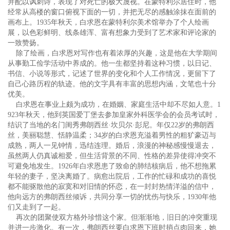
并配以讽刺诗，表现了对死亡的极大蔑视。在蒙特利尔居住时，他
经常从高楼的窗口俯视下面的一切，并把无尽的感触涂抹在面前的
画布上。1935年秋天，白求恩在蒙特利尔美术馆举办了个人绘画
展，以色彩鲜明、线条雄浑、富有想象力受到了艺术家和评论家的
一致赞扬。
除了绘画，白求恩对写作也有着浓厚的兴趣，这是他在大学期间
从事勤工俭学活动中养成的。他一生都坚持着这种习惯，以日记、
书信、小说等形式，记述了世界的变化和个人工作情况，更留下了
自己心路历程的轨迹。他的文字具有丰富的思想内涵，文笔也十分
优美。
白求恩在事业上颇为成功，在婚姻、家庭生活中却不尽如人意。1
923年秋天，他到英国爱丁堡去参加皇家外科医学会的会员考试时，
结识了当地的名门闺秀弗朗西丝·坎贝尔·彭尼。年仅22岁的弗朗西
丝，美丽聪慧、恬静温柔；34岁的白求恩充溢着男性的粗犷豪迈与
成熟，两人一见钟情，迅结连理。婚后，浪漫的神秘感慢慢退去，
虽然两人仍真诚相爱，但生活背景的不同、性格的差异使得冲突不
可避免地发生。1926年白求恩患了致命的肺结核病后，他不想拖累
年轻的妻子，坚决离婚了。病愈出院后，工作的忙碌和成功的喜悦
都不能驱散他的寂寞和对旧情的怀恋，在一封封热情洋溢的信中，
他向远方的弗朗西丝倾诉，共同分享一切的忧伤与快乐，1930年他
们又走到了一起。
再次的团聚使双方格外珍惜这个家。但渐渐地，旧日的冲突重现
并进一步激化。有一次，弗朗西丝要白求恩下班时捎点肉回来，她