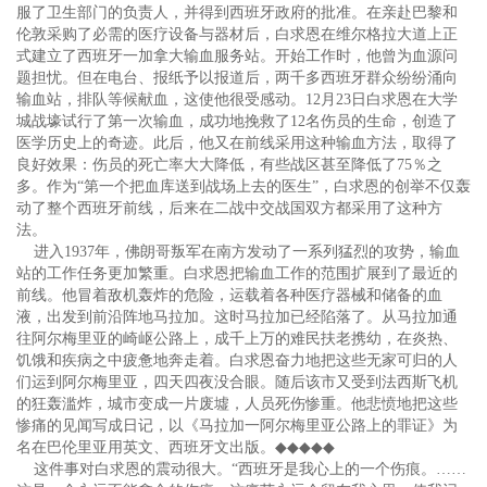
服了卫生部门的负责人，并得到西班牙政府的批准。在亲赴巴黎和
伦敦采购了必需的医疗设备与器材后，白求恩在维尔格拉大道上正
式建立了西班牙一加拿大输血服务站。开始工作时，他曾为血源问
题担忧。但在电台、报纸予以报道后，两千多西班牙群众纷纷涌向
输血站，排队等候献血，这使他很受感动。12月23日白求恩在大学
城战壕试行了第一次输血，成功地挽救了12名伤员的生命，创造了
医学历史上的奇迹。此后，他又在前线采用这种输血方法，取得了
良好效果：伤员的死亡率大大降低，有些战区甚至降低了75％之
多。作为“第一个把血库送到战场上去的医生”，白求恩的创举不仅轰
动了整个西班牙前线，后来在二战中交战国双方都采用了这种方
法。
进入1937年，佛朗哥叛军在南方发动了一系列猛烈的攻势，输血
站的工作任务更加繁重。白求恩把输血工作的范围扩展到了最近的
前线。他冒着敌机轰炸的危险，运载着各种医疗器械和储备的血
液，出发到前沿阵地马拉加。这时马拉加已经陷落了。从马拉加通
往阿尔梅里亚的崎岖公路上，成千上万的难民扶老携幼，在炎热、
饥饿和疾病之中疲惫地奔走着。白求恩奋力地把这些无家可归的人
们运到阿尔梅里亚，四天四夜没合眼。随后该市又受到法西斯飞机
的狂轰滥炸，城市变成一片废墟，人员死伤惨重。他悲愤地把这些
惨痛的见闻写成日记，以《马拉加一阿尔梅里亚公路上的罪证》为
名在巴伦里亚用英文、西班牙文出版。
◆◆◆◆◆
这件事对白求恩的震动很大。“西班牙是我心上的一个伤痕。……