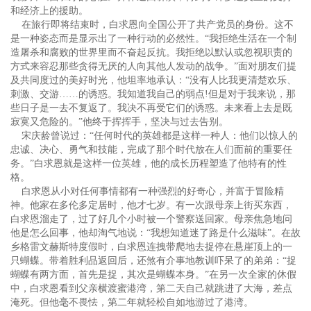
和经济上的援助。
在旅行即将结束时，白求恩向全国公开了共产党员的身份。这不
是一种姿态而是显示出了一种行动的必然性。“我拒绝生活在一个制
造屠杀和腐败的世界里而不奋起反抗。我拒绝以默认或忽视职责的
方式来容忍那些贪得无厌的人向其他人发动的战争。”面对朋友们提
及共同度过的美好时光，他坦率地承认：“没有人比我更清楚欢乐、
刺激、交游……的诱惑。我知道我自己的弱点!但是对于我来说，那
些日子是一去不复返了。我决不再受它们的诱惑。未来看上去是既
寂寞又危险的。”他终于挥挥手，坚决与过去告别。
宋庆龄曾说过：“任何时代的英雄都是这样一种人：他们以惊人的
忠诚、决心、勇气和技能，完成了那个时代放在人们面前的重要任
务。”白求恩就是这样一位英雄，他的成长历程塑造了他特有的性
格。
白求恩从小对任何事情都有一种强烈的好奇心，并富于冒险精
神。他家在多伦多定居时，他才七岁。有一次跟母亲上街买东西，
白求恩溜走了，过了好几个小时被一个警察送回家。母亲焦急地问
他是怎么回事，他却淘气地说：“我想知道迷了路是什么滋味”。在故
乡格雷文赫斯特度假时，白求恩连拽带爬地去捉停在悬崖顶上的一
只蝴蝶。带着胜利品返回后，还煞有介事地教训吓呆了的弟弟：“捉
蝴蝶有两方面，首先是捉，其次是蝴蝶本身。”在另一次全家的休假
中，白求恩看到父亲横渡蜜港湾，第二天自己就跳进了大海，差点
淹死。但他毫不畏怯，第二年就轻松自如地游过了港湾。