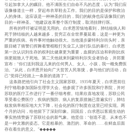
引起加拿大人的瞩目。他不满医生们自命不凡的态度，认为“我们应
该像修道士一样，穿起布衣草鞋去工作。我们的目的是保护和救治
人的身体。这应该是一种神圣的目的，我们的献身也应该像我们的
目的一样神圣。”他建议改革整个医疗制度，取消挂牌行医。
所有的呼吁被证明是无用的。白求恩苦恼地看到，肺结核病人和
死于肺结核的人越来越多，贫穷正在全世界蔓延着，这是一种更为
严重的疾病。有件事对他触动很大。当他漫步蒙特利尔街头时，亲
眼目睹了骑警们挥舞着警棍殴打失业工人游行队伍的暴行。白求恩
第一次认识到生存的权利比健康更为重要，血腥的压迫和剥削比疾
病更能致人于死地。第二天他就来到蒙特利尔失业者协会，并郑重
宣布：“你们送到我这儿来的任何男人、女人、小孩，我一概免费医
治。”从此，白求恩开始向广大贫苦人民靠拢，参与他们的活动，自
己“觉得已经踏上一条新的道路了”。
这条路把他引向了社会主义国家苏联。1935年夏天，白求恩前往
列宁格勒参加国际生理学大会。他参观了许多医院和疗养院，并对
苏联的医疗工作进行了一番仔细考察。结果欣喜地发现，苏联公民
享受着公费医疗，疾病的预防、病人的复原措施已普遍实行，肺结
核发病率相应地大大下降，社会化的医疗制度在这里已经实现。两
个月的访问，给他留下了深刻印象。回国后，白求恩以客观生动的
事实热情赞扬了苏联社会的新气象。他坚信：“创造不是、从来也不
是一种文雅的姿态。它是粗暴的、激烈的、革命的……在鲜血后面
存在着生的意义。”
◆◆◆◆◆