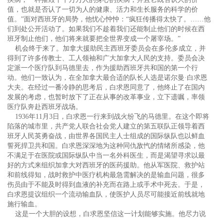
值，也就是否认了一切为人的健康、活力和生长服务的科学的价
值。”面对西班牙的局势，他忧心忡忡：“疯狂传播得太快了。……他
们到处公开活动了。如果我们不趁着我们还能制止他们的时候在西
班牙制止他们，他们将来就要把全世界变成一个屠宰场。”
机会终于来了。加拿大援助民主西班牙委员会在多伦多成立，并
得到了许多传教士、工人领袖和广大加拿大人民的支持。委员会决
定派一个医疗队到马德里去，作为援助西班牙共和国的第一个行
动。他们一致认为，在全加拿大最合适的队长人选是诺尔曼·白求恩
大夫。在经过一番冷静的思考后，白求恩同意了，他终止了在国内
发展的考虑，也暂时放下了正在从事的改革事业，立下遗嘱，率领
医疗队奔赴西班牙战场。
1936年11月3日，白求恩一行来到战火纷飞的马德里。在这个即将
陷落的城市里，共产党人联合社会党人建立的第五联队正领导着西
班牙人民英勇奋战，由世界各国民主人士组成的国际纵队也以鲜血
誓死捍卫共和国。白求恩深深地为这种同仇敌忾的情绪所感染，他
不满足于在医院或国际纵队中当一名外科医生，而是渴望寻求以最
好的方式来组织加拿大对西班牙的医药援助。他从军医院、救护站
和前线得知，战时救护中医疗机构最急需解决的是输血问题，很多
伤员由于不能及时得到血液的补充而在路上或手术中死去。于是，
白求恩提议组织一个流动输血队，使医护人员尽可能接近前线就地
施行输血。
这是一个大胆的设想，白求恩坚信这一计划能够实施。他尽力说