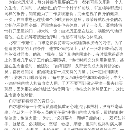
对白求恩来说，每分钟都有重要的工作，都有可能关系到一个人
的生命。而同时，从他到过的每一个村子和前线，军区领导都接到
同样的报告，知道他为了工作废寝忘食，完全忽视了自身的健康。
一次，在白求恩已连续40个小时没有休息后，聂荣臻就以开会的名
义把他召到司令部，严肃地命令他去休息。过了一会儿，聂荣臻悄
悄打开里屋的门，却大吃一惊：白求恩正坐在炕边，满脸怒气地瞪
着他。在伤员等着接受治疗时，他是不可能放心休息的。
尽管工作繁忙，白求恩仍保持着每天临睡前学汉语的习惯。为了
创造更方便的工作条件，他在卧室的墙上，贴了一张常用医药名词
的英汉对照表。他说：“现在，除了其他的困难外，有时我觉得语言
上的困难几乎成了工作的主要障碍。”他把时间充分利用到极限，甚
至在生命垂危时，他还说：“如有腹部、头部受伤或大腿骨折的伤
员，都要通知我…假如我还有一点支持的力量，我一定回到前线
去”；并极力叮嘱聂荣臻：“每年要买250磅奎宁和300磅铁剂，专为×
××患疟疾的病人和贫血病人用。千万不要再到保定平津一带去购买
药品，因为那边的价钱比沪港贵两倍”，他挂念的仍然是工作，这比
生命更令他珍惜。
白求恩有着最强的责任心。
白求恩对每一个伤病员都是慎重耐心地治疗和照料，没有丝毫草
率。他认为一个医务人员的责任是“使我们的病人快乐，帮助他们恢
复健康，恢复力量”。为此，“必须要有一颗狮子般的心，一双巧妇的
手。就是说，必须胆大、坚强、敏捷、果断，但同时也得对病人和
蔼、体贴”。他规定，无论昼夜，凡是伤势较重的伤员送到医院，一