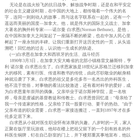
无论是在战火纷飞的抗日战争、解放战争时期，还是在和平安定
的社会主义建设时期，在中国的大地上，都传颂着一个伟大的名
字，连同一则则动人的故事，而与这名字联系在一起的，还有一个
遥远而美丽的国度—加拿大。他，就是伟大的国际主义战士、加拿
大著名的胸外科专家——诺尔曼·白求恩(Norman Bethune)。是他，
在中国和加拿大之间架起了一座隔不断的桥梁，也在中加人民心里
树起了一座永恒的丰碑。让我们重新打开这历史性的一页，从头追
溯吧！回忆他的过去，认识他一生成长的轨迹。
(一)白求恩在加拿大和西班牙的生活、战斗经历
1890年3月3日，在加拿大安大略省的北部小镇格雷文赫斯特，亨
利·诺尔曼·白求恩出生了。白求恩家族是18世纪从苏格兰迁移到加拿
大的移民，素有行医、传道和教书的传统，由此尽职敬业的献身精
神就沿袭了下来。白求恩的祖父是多伦多市一名杰出的外科医生，
他不流于世俗，对事物的看法比较激进，还有着对科学的爱好，成
为白求恩童年崇拜的偶像。父亲毕业于诺尔斯神学院，是一名牧
师，母亲是虔诚的基督教徒和传教士。白求恩曾回忆道：“母亲给了
我一个传道家的性格，父亲给了我一股要行动、要干的热劲。”由于
父亲布道的职业需要，白求恩一家接连搬迁，一直到1897年才在多
伦多定居下来。
白求恩从小就对医生职业怀有浓厚的兴趣。八岁时的一天，家人
正聚在饭厅里玩游戏，他却在楼上把祖父留下的一个刻有姓名的外
科医生铜牌，钉在自己卧室的门上，并下楼郑重其事地宣布，他以