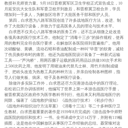
教授补充师资力量。9月18日晋察冀军区卫生学校正式宣告成立，10
月延安抗大女生队和军委卫校开到敌后，和晋察冀卫校合并，学员
增加到一千多人，为解放区培养了大批医务干部和医护人员。
第四，白求恩为八路军医院创造了许多战地医疗方法，改进、制
作了大批医疗设备，并致力于提高医务人员的理论与技术水平。
白求恩不仅关心八路军整体的医务工作，还不忘从细微之处改造
各项具体的医疗技术工作。他制定了“消毒十三步”的操作规程，使再
用的敷料完全符合医疗要求，在解放区各医院得到普遍推广。他用
次硝酸铋、黄碘、流动石蜡和香油配制成一种叫“毕普”的软膏，减轻
了伤员换纱布时的痛苦。他还为战地医院设计装备了一种新式运输
工具——“芦沟桥”，用两匹骡子运载的医药用品以供做100次手术和
上500次药之用。他发明了用猪油来代替凡士林、用竹片削制成镊
子、把砖头改造为热敷工具的种种方法，并亲自绘制各种图样，指
导人们做夹板、病床、钳子及各种医疗设备。
除做许多实际工作外，白求恩还尽力完善游击战中的医疗理论。
在松岩口开办训练班时，他编写了世界上第一本游击战医疗手册，
被晋察冀边区政府作为医学教科书刊行。他后来又利用战地医疗的
间隙，编著了《战地救护须知》《战伤治疗技术》《初步疗伤》
《战地外科组织治疗方法草案》《消毒十三法》等二十多种医疗卫
生教材。白求恩最重要的著作是1939年8月完成的《游击战争中师野
战医院的组织和技术》一书。全书译成中文计14万字，并附有119幅
插图，这是他在中国解放区从事医疗工作经验的总结。聂荣臻对这