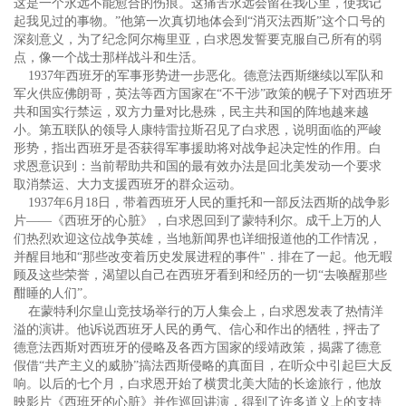
这是一个永远不能愈合的伤痕。这痛苦永远会留在我心里，使我记
起我见过的事物。”他第一次真切地体会到“消灭法西斯”这个口号的
深刻意义，为了纪念阿尔梅里亚，白求恩发誓要克服自己所有的弱
点，像一个战士那样战斗和生活。
1937年西班牙的军事形势进一步恶化。德意法西斯继续以军队和
军火供应佛朗哥，英法等西方国家在“不干涉”政策的幌子下对西班牙
共和国实行禁运，双方力量对比悬殊，民主共和国的阵地越来越
小。第五联队的领导人康特雷拉斯召见了白求恩，说明面临的严峻
形势，指出西班牙是否获得军事援助将对战争起决定性的作用。白
求恩意识到：当前帮助共和国的最有效办法是回北美发动一个要求
取消禁运、大力支援西班牙的群众运动。
1937年6月18日，带着西班牙人民的重托和一部反法西斯的战争影
片——《西班牙的心脏》，白求恩回到了蒙特利尔。成千上万的人
们热烈欢迎这位战争英雄，当地新闻界也详细报道他的工作情况，
并醒目地和“那些改变着历史发展进程的事件"．排在了一起。他无暇
顾及这些荣誉，渴望以自己在西班牙看到和经历的一切“去唤醒那些
酣睡的人们”。
在蒙特利尔皇山竞技场举行的万人集会上，白求恩发表了热情洋
溢的演讲。他诉说西班牙人民的勇气、信心和作出的牺牲，抨击了
德意法西斯对西班牙的侵略及各西方国家的绥靖政策，揭露了德意
假借“共产主义的威胁”搞法西斯侵略的真面目，在听众中引起巨大反
响。以后的七个月，白求恩开始了横贯北美大陆的长途旅行，他放
映影片《西班牙的心脏》并作巡回讲演，得到了许多道义上的支持