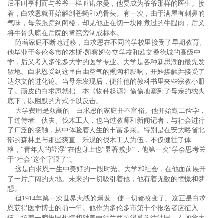
后不叫亨利而与爷爷一样叫诺尔曼，他要成为爷爷那样的医生。接
着，白求恩就开始解剖苍蝇和鸡骨头。有一次，由于满屋有刺鼻的
气味，母亲跟踪到阁楼，却见他正在切一块刚煮过的牛腿肉，后又
将牛骨头晾在后院的篱笆旁制成标本。
随着家庭不断地迁移，白求恩在不同的学校里接受了早期教育。
他毕业于多伦多市的杰斯·凯察姆公立学校和欧文桑德城的高级中
学，后又考入多伦多大学的医学专业。大学是各种新思潮的最先发
散地。白求恩受到这里自由空气的熏陶和影响，开始接触并接受了
达尔文的进化论。当母亲发现后，便往他的教科书里夹些宗教小册
子。顽皮的白求恩就把一本《物种起源》偷偷地塞到了母亲的枕头
底下，以幽默的方式予以反击。
大学费用是颇高的，白求恩的家庭并不富裕。他开始勤工俭学，
干过侍者、伙夫、伐木工人，也当过教师和新闻记者，与社会进行
了广泛的接触，从中体验着人生的丰富多采。特别是在安大略省北
部的森林里与那些爽直、乐观的伐木工人为伍，不仅健壮了体
格，“青年人的轻浮”在他身上也“显著减少”，他第一次“学会思考关
于‘社会’这个字眼了”。
这是白求恩一生中美好的一段时光。大学和社会，在他面前展开
了一片广阔的天地。未来的一切吸引着他，他有着无数的憧憬和梦
想。
但1914年第一次世界大战的爆发，使一切都改变了。这正是白求
恩获得医学博士的前一年。他作为多伦多市第十个报名者应征入
伍，怀着一腔报国热情和对美丽法兰西的渴慕前往法国，在加拿大