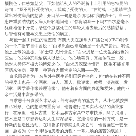
颜悦色，仁慈如慈父，正如他给别人的圣诞贺卡上引用的惠特曼的
诗句：“我不可怜受伤的人；我成了受伤的人。”在前线，他眼睛里流
露出对伤病员的慈爱，开口第一句总是亲切地称“我的孩子”。当一个
患严重肺结核的女病人轻轻地问他：“你肯吻我一下吗?”白求恩毫不
犹豫地俯下身去，给这个濒临死亡的年轻人送去最后的感情慰藉，
尽管他有可能再次患上致命的病症。
与他一起工作过的理查德·布朗大夫在加拿大广播公司(CBC)制作
的一个广播节目中曾说：“白求恩自己夸耀他是一个共产党员。我说
他是上帝的圣徒。”护士琼·尤恩也说：“白求恩是一位天生的出色的
医生，他的神态能给病人以信心。他心地善良，真如传教士一般，
他对人类怀有极大的博爱之心。”白求恩深深地懂得，医生不能光用
医药来治病，要用一种更有力而肯定的东西——爱。
白求恩是作为一名胸外科医生得到国际声誉的，但“他在各种不同
的程度上也是一个画家、诗人、军人、批评家、教师、演说家、发
明家、医学著作家兼理论家”。他有着多方面的兴趣和爱好，他的业
余生活是丰富多采的。
白求恩十分喜爱艺术活动，并有着较高的鉴赏力。从小他就按照
自己对形、色的想法布置房间，他曾进行过买卖艺术品的商业旅
行，在家里，他从古董、艺术品和古家具中寻求快乐。除了消遣，
艺术更是白求恩表达对人生深深思索、宣泄情绪的一种方式，是一
种新的创造性活动。在特鲁多疗养院面对死亡时，他曾画过一套壁
画，题名为《一个肺结核患者的历程：一幕九场的痛苦的戏剧》，