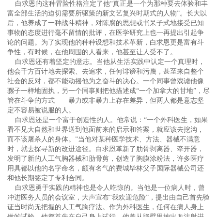
白求恩的这种冒险性格注定了他“真正是一个为那种要去体验和丰
富全部生活的迫切需要所驱策的新文艺复兴时期式的人物”。长大以
后，他养成了一种战斗精神，对陈腐的思想或书呆子式地接受已知
事物的态度进行毫不留情的批评，在医学研究上也一再提出引起争
论的问题。为了实现他的种种设想和技术革新，白求恩更是富有斗
争性，有时候，在他周围的人看来，他甚至让人受不了。
白求恩还有着坚定的意志。当他从生活实践中认定一个真理时，
他会千方百计地去探索、去追求，任何诽谤和污蔑，甚至来自整个
社会的反对，都不能动摇他为之奋斗的决心。一个同事曾戏谑他像
骡子一样地固执，另一个同事则把他描述成“一个加拿大的甘地”，尽
管在斗争的方式——暴力或非暴力上存在差异，但两人都是意志坚
定不容易被说服的人。
白求恩还是一个富于创造性的人。他常说：“一个外科医生，如果
看不见大自然和世界送到他面前来的启示和答案，就应该去挖沟，
而不该屠杀人的身体。”当他对某种医学技术、方法、器械不满意
时，就去探寻新的改进途径。白求恩革新了肋骨剥离器、牵开器，
发明了新的人工气胸器械和肋骨剪，创造了胸膜涂粉法，许多医疗
用具都以他的名字命名，颇有名气的费城毕林父子国际器械公司还
和他长期签定了专利合同。
白求恩勇于实践的精神也是令人吃惊的。当他是一位病人时，曾
冲进医务人员的会议室，大声宣布“我欢迎危险”，提出由自己首先验
证当时尚无把握的人工气胸疗法。作为外科医生，任何在病人身上
做的试验，他都首先在自己身上试行。他曾从胳臂里抽出血注射进