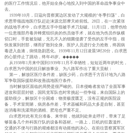
的医疗工作情况后，他开始全身心地投入到中国的革命战争事业中
去。
1939年10月，日寇向晋察冀边区发动了大规模的“冬季扫荡”，白
求恩带领战地医疗队赶赴涞源北部摩天岭前线。28日，在一次紧张
的战地手术中，白求恩左手中指被手术刀划破。11月1日，他带伤给
一位患颈部丹毒并蜂窝组织炎的伤员做手术，就在他为伤员作纵横
切口时，手套被划破，无孔不入的细菌侵袭了受伤的左手中指，很
快发展到肘部，继而扩散到全身。医护人员进行全力抢救，终因病
毒进入血液，病情急剧恶化。1939年11月12日凌晨5时20分，白求恩
的心脏停止了跳动，终年49岁。
◆◆◆◆◆
从1938年1月来中国到1939年11月不幸牺牲，短短近两年的时光，
白求恩为中国的抗日解放事业、为八路军作出了重大贡献：
第一，解放区医疗条件差，缺医少药，白求恩千方百计地为八路
军争取国际援助和改善战地医疗条件。
当时解放区面临的局势是很严峻的。日本侵略者发动了全面军事
进攻和层层封锁，国民党军队也时常挑起一些争端，来自国际上的
援助很少，解放区十分困难：物资极度匮乏，没有正规的医院设
备，手术室简陋，病房条件差，手术器械和药品大多是自制，甚至
连消毒和洗濯用的酒精、肥皂也严重不足。
白求恩对此有充分准备。来华前，他就到处奔走呼吁，带来了足
够装备几个外科医疗队的设备和器材。一路上，日机的狂轰滥炸、
交通的不便与行路的艰难都没有动摇他的决心。在前往晋察冀军区