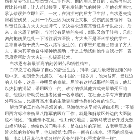
感和培养他们主动负责的工作作风。他的用意是好的，虽然有时态
度比较粗暴，让人难以接受，更有发错脾气的时候，但他会坦率地
承认错误并立即纠正。一次，在河浙村的后方卫生部，白求恩去病
房看望伤员，见到一个战士因为没有上夹板，受伤的腿要锯掉，就
对责任医生方大夫大发脾气，坚决要求追查其责任并予以处分。后
来，白求恩了解到，当时没有足够的夹板，部队又急于转移，只能
匆匆把伤员包扎一下送往后方医院，方大夫不是医科学校的学生，
是靠自学苦干成为一名八路军医生的。白求恩知道自己错怪了方大
夫，更为其革命奋斗精神所感动，于是主动找到他作自我批评，表
示愿意帮助方大夫进一步提高技术。
白求恩有着最崇高的刻苦耐劳和牺牲精神。
白求恩甘心抛弃了自己的舒适生活，到华北敌后最艰苦困难的环
境中来。布朗曾为此感叹：“在中国的一段岁月，他为贫穷、受压迫
的人服务，这是一种明显的奉献。尽管有这样或那样的弱点，他却
以热切的渴望，采用医疗上的、政治的或其他方式去帮助受压迫
者。他感到帮助受压迫者比当一名卓越的、在社会上享有声誉的胸
外科医生，比拥有高水准的生活更能使他得到心灵的快乐。”
解放区的工作条件是艰苦的。马海德大夫早就告诉白求恩：“不能
用西方标准来衡量八路军的医疗工作，就是和解放区外边的大医院
也不能比。”但他毫不在意。他工作的地点，需骑马或徒步穿过无数
山峰和峡谷，他给伤员们动手术，是在山村的茅屋、古老寺庙及接
近火线的救护站里，他却感觉“如同在一间有自来水、漂亮的绿瓷砖
墙、电灯以及其他各式各样的设备的现代化手术室里一样”。