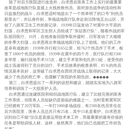
除了对后方医院进行改造外，白求恩在医务工作上实行的最重要
改革是战地医疗队直接上火线抢救伤员。面对游击战争的流动性和
日益激烈的战斗，白求恩适时地提出了一个简单明了的口号“到伤员
那里去!”，并以身作则，率领战地医疗队奔赴前沿阵地五台山区，开
创了八路军卫生工作的新记录。1939年日寇发动了对冀中大平原的
扫荡，白求恩和军区卫生部人员组成了“东征医疗队”，随着作战的军
队巡回医疗。10月，在他准备回国争取外援时，日军发动了大规模
的冬季大扫荡，白求恩再次率领战地医疗队上了前线。他们的工作
是卓有成效的：1938年共行程3165公里，给762个伤员作了手术，检
查了1800个伤员的病情。1939年在冀中的四个月，医疗队行程1500
多华里，施行战地手术315次，建立手术室和包扎所13处，使受伤的
战士迅速得到了充分的治疗。手术后效果的检查表明，85％的伤员
情况基本良好，这突破了白求恩在西班牙战场上取得的记录，大大
减少了伤员的死亡率，也缓解了医院的长期负担。
◆◆◆◆◆
第三，白求恩提出了一系列的设想和建议，踏踏实实地为八路军
培养和训练了一大批医护人员。
白求恩通过改建医院和组织战地医疗队，建立了比较完善的医务
工作系统，但医务人员短缺仍是面临的难题之一。当时晋察冀军区
已经拥有了20万军队，一年打1000多场战役，有2500名伤员常住在
后方医院里，医务人员总共只有25名，其中15名是看护。白求恩意
识到自己不能“仅仅是直接运用技术来工作，而最重要的最有价值的
任务是帮助训练人材。这样，纵然离开，他们自己也能把工作担负
起来”。