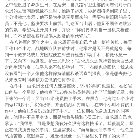
之中他度过了48岁生日。在延安，当八路军卫生部的同志们对于白
求恩的去留问题犹豫不决时，他跳了起来，抄起圈椅扔到院子里，
十分激动地表示，他不是为生活享受而来的，需要特别照顾的是伤
员，不是他，坚决要求上前线。到达五台山后，他又不顾长途跋涉
的劳累，希望马上开展工作，并说：“你们要拿我当一挺机关枪使
用，而不是摆在客厅里供人欣赏的明代瓷瓶”。
在八路军的两年之中，白求恩正是把自己当成一挺机关枪，每天
工作18个小时。战地医疗队在前线时，他常常是天不亮就起身，每
到一个救护站或后方医院便立即进行检查和动手术，稍微休息一
下，又向下一站进发。护士尤恩说：“白求恩永远保持着他为自己规
定的生活节奏，似乎从来不曾松弛过一下。”布朗也曾回忆：我从来
没有看到一个人像他这样保持清醒和谈话直到深夜，像是想去做他
从来没有时间和精力去做的任何事情。”
在作中，白求恩比任何人速度都快，坚持的时间也最长。在松岩
口的头一个星期，他检查了520多名伤员并亲自作了详细的记录，接
下来的一个月，又为147名伤员做了手术。在黑寺，他有过43个小时
内做170多个手术的记录。齐会镇战斗打响后，在69个小时不停的工
作中，他给115名伤员施行了手术。一位长期在他身边工作的同事
说，他现在不是用身体，而是凭着头脑和心灵工作。白求恩自己也
承认：“我很累，可是我想我有好久没有这样快乐了。我很满足，我
正在做我所要做的事情。这里需要我。”而每当无所事事时，他总是
愁眉苦脸，沉默寡言，“难受得就像一头耳朵里长了疖子的大熊”。