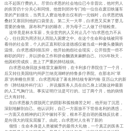
出不起医疗费的人。尽管白求恩的社会地位已今非昔比，他对穷人
的疾苦仍十分关心和同情。他曾到郊外专门给一位住在废旧铁篷车
里的产妇接生，当男主人窘迫地拿出仅有的一元钱时，白求恩把钱
叠好又塞回到他的口袋里去。第二天一大早，白求恩又买来了婴儿
需要的食物、尿布和产妇的睡衣，并为母子二人做了仔细检查。
这毕竟是杯水车薪，失业贫穷的人又何止几个?白求恩也力不从
心，往往因为周济别人而陷入困窘之中。在这个生命和金钱被同等
看待的社会里，个人的正直和职业道德感仅被当成一种傻头傻脑的
温情。白求恩感到很压抑，他开始抱怨社会现实，公开指责一些不
称职的同行，并以拼命工作和拼命酗酒来麻醉自己。1926年秋天，
他因积劳成疾，患上了严重的肺结核病。
白求恩动身回故乡格雷文赫斯特，在卡利多疗养院住了一个月，
后又转往美国纽约州萨兰纳克湖畔的特鲁多疗养院。在那名叫“草
原”的单幢住所里，白求恩阅读了著名肺结核专家约翰·亚历山大的新
作《肺结核外科疗法》，并说服医务人员在自己身上试验这种最新
的人工气胸疗法。事实证明疗法是可行的。过了两个月，他的病情
已大有好转。
在白求恩极力摆脱死亡的阴影和孤独痛苦之时，他开始了沉思，
深刻地解剖自己。他认识到，自己一方面放不下世俗名利的诱惑，
一方面又在精神的幻灭中辗转不安，根本不是自诩的孤独反抗者，
是向强大的现实屈服了。由此，白求恩对人生有了新的
领悟：生命本身是人类被赋予的最伟大礼物，一个真正的医务工