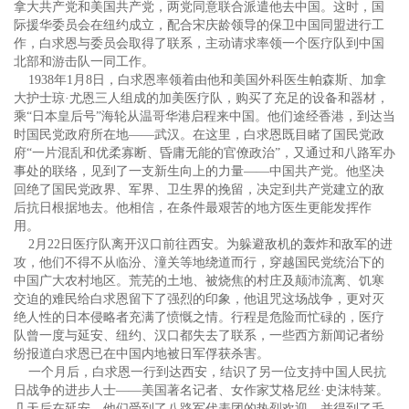
拿大共产党和美国共产党，两党同意联合派遣他去中国。这时，国
际援华委员会在纽约成立，配合宋庆龄领导的保卫中国同盟进行工
作，白求恩与委员会取得了联系，主动请求率领一个医疗队到中国
北部和游击队一同工作。
1938年1月8日，白求恩率领着由他和美国外科医生帕森斯、加拿
大护士琼·尤恩三人组成的加美医疗队，购买了充足的设备和器材，
乘“日本皇后号”海轮从温哥华港启程来中国。他们途经香港，到达当
时国民党政府所在地——武汉。在这里，白求恩既目睹了国民党政
府“一片混乱和优柔寡断、昏庸无能的官僚政治”，又通过和八路军办
事处的联络，见到了一支新生向上的力量——中国共产党。他坚决
回绝了国民党政界、军界、卫生界的挽留，决定到共产党建立的敌
后抗日根据地去。他相信，在条件最艰苦的地方医生更能发挥作
用。
2月22日医疗队离开汉口前往西安。为躲避敌机的轰炸和敌军的进
攻，他们不得不从临汾、潼关等地绕道而行，穿越国民党统治下的
中国广大农村地区。荒芜的土地、被烧焦的村庄及颠沛流离、饥寒
交迫的难民给白求恩留下了强烈的印象，他诅咒这场战争，更对灭
绝人性的日本侵略者充满了愤慨之情。行程是危险而忙碌的，医疗
队曾一度与延安、纽约、汉口都失去了联系，一些西方新闻记者纷
纷报道白求恩已在中国内地被日军俘获杀害。
一个月后，白求恩一行到达西安，结识了另一位支持中国人民抗
日战争的进步人士——美国著名记者、女作家艾格尼丝·史沫特莱。
几天后在延安，他们受到了八路军代表团的热烈欢迎，并得到了毛