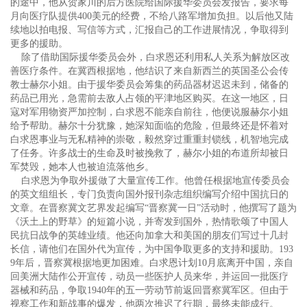
的途中，他从贺家川的后方医院给国际援华委员会发报告，要求每
月向医疗队提供400美元的经费，不给八路军增加负担。以后他又陆
续地以拍电报、写信等方式，汇报自己的工作进展情况，争取得到
更多的援助。
除了借助国际援华委员会外，白求恩还利用私人关系为解放区改
善医疗条件。在冀西根据地，他结识了来自新西兰的英国圣公会传
教士赫尔小姐。由于援华委员会筹集的药品器材迟迟未到，储备的
药品已用光，急需前去敌人占领的平津地区购买。在这一地区，日
寇对军用物资严加控制，白求恩不能亲自前往，他便说服赫尔小姐
给予帮助。赫尔十分犹豫，她深知面临的危险，但最终还是怀着对
白求恩事业与无私精神的崇敬，毅然穿过重重封锁线，机智地完成
了任务。许多战士的生命及时被挽救了，赫尔小姐的布道所却被日
军焚毁，她本人也被迫流落他乡。
白求恩为争取外援做了大量宣传工作。他曾任根据地宣传委员会
的英文组组长，专门负责向国外报刊杂志组织编写介绍中国抗日的
文章。在晋察冀文艺界发起编写“晋察冀一日”活动时，他撰写了题为
《沃土上的野草》的短篇小说，并寄发到国外，热情歌颂了中国人
民抗日战争的英雄业绩。他还向加拿大和美国的朋友们写过十几封
长信，请他们在国外代为宣传，为中国争取更多的支持和援助。193
9年后，晋察冀根据地更加困难。白求恩计划10月底离开中国，亲自
回美洲大陆作公开宣传，动员一些医护人员来华，并运回一批医疗
器械和药品，争取1940年的五一劳动节前返回晋察冀军区。但由于
视察工作和新战事的爆发，他两次推迟了行期，最终未能成行。