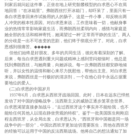
到家后就问起这件事，正坐在地上研究骷髅模型的白求恩心不在焉
地回答：“在冰箱里”。弗朗西丝打开冰箱门，却吓呆了，里面只有一
条白求恩拿回来作试验用的人的肠子。这是一件小事，却反映出两
人冲突的根本性原因。对白求恩来说，工作意味着一切，他献身事
业的热情常常影响家庭生活，而弗朗西丝柔弱内向，感情与家庭是
她全部的生活和精神寄托，她渴望过一种“正常而平静的生活”。两人
的分歧是一出不可改变的悲剧，他们终于彻底分开了。对此，白求
恩感到很痛苦。
◆◆◆◆◆
但他们始终是好朋友。多年的共同生活，彼此有着深刻的了解。
后来，每当白求恩遇到重大问题或精神上感到苦闷烦恼时，他总是
找到弗朗西丝，与她商量，向她诉说。每一次弗朗西丝都安静地倾
听，并以女性的温情和耐心来尽力抚慰他，帮他出主意。对白求恩
来说，弗朗西丝是一付极好的清凉剂，一个在他心目中永远占据重
要地位的爱人。
(二)白求恩的中国岁月
1937年6月，白求恩从西班牙战场回国。此时，日本在远东已悍然
发动了对中国的侵略战争，法西斯主义的威胁正逐步笼罩垒世界。
白求恩渴望直接参加战斗，“去过西班牙这个事实并不能给我，也不
能给任何其他人以现在静坐旁观的特权”。鉴于一批美国医生刚刚启
程去西班牙，从全局出发，白求恩认为，“西班牙和中国都是同一场
战争中的一部分”，中国比西班牙更加迫切需要医生，而他在西班牙
的经验可以运用于中国的反法西斯战场。他将自己的想法通知了加