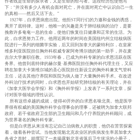
作者既是生命的探求者，又是生命的给与者。这段经历也使他写
下：“并没有多少人有机会面对死亡，并在面对死亡中认识自己一生
的真相——然后又活下去。”
1927年，白求恩病愈出院。他拒ST同行们的力邀和金钱的诱惑，
离开了底特律。这时，他唯一的兴趣是关于肺结核病的治疗，是要
挽救许多奄奄一息的生命，使他们恢复往日健康和正常的生活。为
此，白求恩努力工作。他用近两年的时间在美国纽约州立结核病医
院进行一系列的细菌学实验，后又回到加拿大的蒙特利尔，在皇家
维多利亚医院担任胸外科权威专家阿奇博尔德的第一助手，并在麦
吉尔大学兼职任教。1933年春，已成为外科专家的白求恩活跃在医
务界。他曾到底特律的赫尔曼·基弗医院担任胸外科代理主任，又应
聘在加拿大卡第维尔城的圣心医院担任新设立的胸外科兼支气管科
主任，还去其他疗养院和医院为病人做了大量胸外科手术。在改进
外科治疗技术的同时，白求恩也开始研究肺结核的有关理论，并在
《加拿大医学会学报》和《胸外科学报》上发表了一系列文章，探
讨对医学领域的理性认识。
所有这些卓越的成就，使得40开外的白求恩名噪北美。他是医学
界很有权威的美国胸外科学会理事会的理事，还被聘为加拿大联邦
政府、若干省政府卫生部的卫生顾问和几个疗养院的外科顾问，成
为世界著名的胸外科专家。
但是白求恩从来没有忘记自己治病救人的职责，他仍在苦苦探索
着，做着各种尝试。当他发现魁北克农业区的疾病发生率居加拿大
各省之首时，就撰写了一本揭露魁北克省落后卫生状况的小册子，