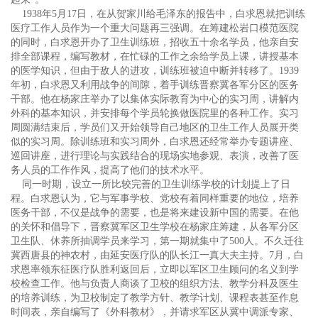
1938年5月17日，在从贺家川给毛泽东的报告中，白求恩就把训练
医疗工作人员作为一个重大问题再三强调。在筹建松岩口模范医院
的同时，白求恩开办了卫生训练班，招收五十余名学员，他亲自安
排全部课程，编写教材，在忙碌的工作之余给学员上课，讲授基本
的医学知识，但由于敌人的进攻，训练班被迫中断并转移了。1939
年初，白求恩又利用战争的间隙，着手训练晋察冀各军分区的医务
干部。他在杨家庄举办了以集体实际教育为中心的实习周，讲解内
外科的基本知识，并安排每个学员轮换做医院里的各种工作。实习
周圆满结束后，学员们又开始领导自己地区的卫生工作人员展开类
似的实习周。除训练班和实习周外，白求恩还经常举办专题讲座、
巡回讲座，进行理论与实践结合的现场实地参观、表演，改善了医
务人员的工作作风，提高了他们的技术水平。
同一时期，设立一所比较完善的卫生训练学校的计划提上了日
程。白求恩认为，它与军事学校、党校有着同样重要的地位，培养
医务干部，不仅是战争的需要，也是将来建设新中国的需要。在他
的关怀和倡导下，晋察冀军区卫生学校在杨家庄筹建，从各军分区
卫生队、休养所抽调学员来学习，第一期就集中了500人。不久迁往
冀西唐县的神农村，由延安医疗队的队长江一真大夫主持。7月，白
求恩率领东征医疗队胜利返回后，立即以军区卫生顾问的名义到学
校检查工作。他与负责人商谈了卫校的组织方法、教学分科及医生
的培养训练，为卫校制定了教学方针、教学计划、课程表甚至作息
时间表，亲自编写了《外科教材》，并请求军区从冀中调派专家、