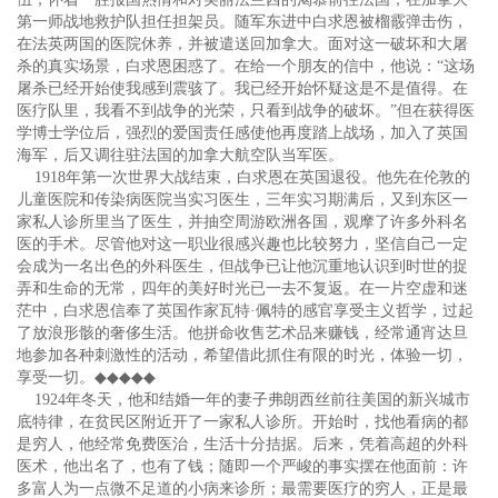
第一师战地救护队担任担架员。随军东进中白求恩被榴霰弹击伤，
在法英两国的医院休养，并被遣送回加拿大。面对这一破坏和大屠
杀的真实场景，白求恩困惑了。在给一个朋友的信中，他说：“这场
屠杀已经开始使我感到震骇了。我已经开始怀疑这是不是值得。在
医疗队里，我看不到战争的光荣，只看到战争的破坏。”但在获得医
学博士学位后，强烈的爱国责任感使他再度踏上战场，加入了英国
海军，后又调往驻法国的加拿大航空队当军医。
1918年第一次世界大战结束，白求恩在英国退役。他先在伦敦的
儿童医院和传染病医院当实习医生，三年实习期满后，又到东区一
家私人诊所里当了医生，并抽空周游欧洲各国，观摩了许多外科名
医的手术。尽管他对这一职业很感兴趣也比较努力，坚信自己一定
会成为一名出色的外科医生，但战争已让他沉重地认识到时世的捉
弄和生命的无常，四年的美好时光已一去不复返。在一片空虚和迷
茫中，白求恩信奉了英国作家瓦特·佩特的感官享受主义哲学，过起
了放浪形骸的奢侈生活。他拼命收售艺术品来赚钱，经常通宵达旦
地参加各种刺激性的活动，希望借此抓住有限的时光，体验一切，
享受一切。
◆◆◆◆◆
1924年冬天，他和结婚一年的妻子弗朗西丝前往美国的新兴城市
底特律，在贫民区附近开了一家私人诊所。开始时，找他看病的都
是穷人，他经常免费医治，生活十分拮据。后来，凭着高超的外科
医术，他出名了，也有了钱；随即一个严峻的事实摆在他面前：许
多富人为一点微不足道的小病来诊所；最需要医疗的穷人，正是最