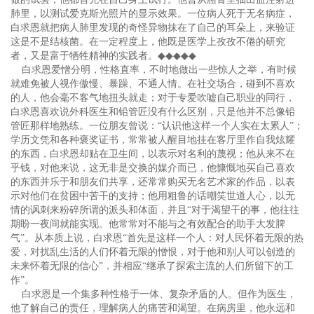
肺里，以测试爱克斯光照片的显示效果。一位病人死于无名病症，
白求恩就把病人肺里发现的奇怪异物抹在了自己的耳朵上，来验证
这是不是结核菌。在一定程度上，他既是医学上孜孜不倦的研究
者，又是富于牺牲精神的实践者。
◆◆◆◆◆
白求恩爱憎分明，性格直率，不时地做出一些惊人之举，有时候
就难免被人视作傲慢、暴躁、不通人情。在社交场合，碰到不喜欢
的人，他会毫不客气地扭头就走；对于专爱吹嘘自己职业的同行，
白求恩喜欢说外科医生和铅管匠没有什么区别，只是他并不总像铅
管匠那样地熟练。一位朋友曾说：“认识他这样一个人实在太累人”；
学历文凭和各种褒奖证书，常常被人醒目地挂在客厅里作自我炫耀
的东西，白求恩却贴在卫生间，以表示对名利的蔑视；他从来不在
乎钱，对他来说，这无非是交换的媒介而已，他慷慨地买自己喜欢
的东西并乐于和朋友们共享，还常常购买无名艺术家的作品，以表
示对他们在贫困中苦干的支持；他用粗鲁的话嘲笑世道人心，以无
情的讽刺来粉碎所谓的派头和体面，并且“对于渴望干的事，他往往
期盼一夜间就能实现。他常常对不能与之有效配合的助手大发脾
气”。从本质上说，白求恩“首先是这样一个人：对人民怀着无限的热
爱，对扰乱生活的人们怀着无限的憎恨，对于他和别人可以创造的
未来怀着无限的信心”，并相应“继承了探索主流的人们所留下的工
作”。
白求恩是一个集多种性格于一体、复杂矛盾的人。但作为医生，
他了解自己的责任，理解病人的痛苦和渴望。在病房里，他永远和