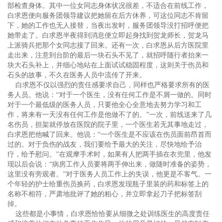
部检查身体。其中一位女同志身体状况很差，不适合在前线工作，
白求恩便向服务团领导建议把她留在后方休养，可这位同志不肯留
下，她的工作也无人接替，当夜出发时，服务团领导没打招呼便把
她带走了。白求恩半夜得到消息便立即起身找到贺龙师长，贺龙马
上派骑兵把那个女同志接了回来。还有一次，白求恩从后方医院里
走出来，注意到台阶的最后一块石头不见了，就招呼随行者抬来一
块大石头补上，并细心地站在上面试试稳固程度，这则关于伤员和
石头的故事，不久在医务人员中流传了开来。
白求恩不仅以强烈的责任感要求自己，同样也严格要求所有的医
务人员。他说：“对于一个医生，没有任何工作是不屑一做的。同时
对于一个最低级的医务人员，只要他全心全意地去努力学习和工
作，将来有一天没有任何工作是他做不了的。”一次，前线送来了几
名伤员，担架就停放在医院的院子里，一个医生若无其事地走过，
白求恩把他喊了回来。他说：“一个医生是不应该在伤员面前昂首而
过的。对于负伤的战友，我们要给予最大的关注，尽快地给予治
疗，给予慰问。”在观摩手术时，如果有人把两手插在衣兜里，他发
现以后会说：“病房工作人员要将两手伸出来，做随时准备的姿势，
这里没有旁观者。”对于医务人员工作上的失误，他更是不客气。一
个年轻的护士给重伤员换药，白求恩发现瓶子里装的药和标签上的
名称不相符，严肃地批评了她的粗心，并立即拿起刀子把标签刮
掉。
这些都是小事情，白求恩恰恰要从细微之处训练医生的高度责任