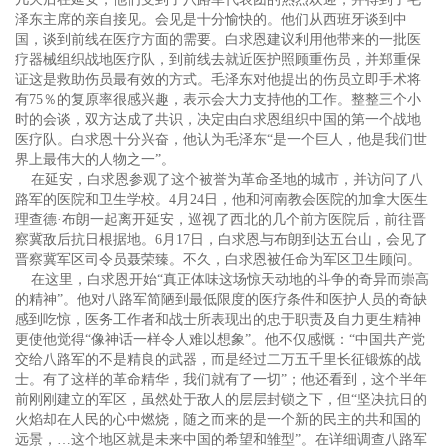
泽东主席的亲自接见。会见是十分愉快的。他们从西班牙谈到中
国，谈到前线在医疗方面的需要。白求恩建议利用他带来的一批医
疗器械组织战地医疗队，到前线去就近医护照顾重伤员，并郑重保
证这是救助伤员最有效的方式。毛泽东对他提出的伤员立即手术将
有75％的复原率很感兴趣，表示会大力支持他的工作。整整三个小
时的会谈，双方达成了共识，决定由白求恩组织中国的第一个战地
医疗队。白求恩十分兴奋，他认为毛泽东“是一个巨人，他是我们世
界上最伟大的人物之一”。
在延安，白求恩参观了这个被誉为革命圣地的城市，并访问了八
路军的医院和卫生学校。4月24日，他和河南教会医院的加拿大医生
理查德·布朗一起离开延安，巡视了西北的几个前方医院后，前往晋
察冀敌后抗日根据地。6月17日，白求恩与布朗到达五台山，会见了
晋察冀军区司令员聂荣臻。不久，白求恩被任命为军区卫生顾问。
在这里，白求恩开始“真正体味这场惊天动地的斗争的奇异而崇高
的精神”。他对八路军简陋到最低限度的医疗条件和医护人员的奇缺
感到吃惊，医务工作者和战士所表现出的忠于职责及自力更生精神
更使他觉得“像神话一样令人难以想象”。他不仅感慨：“中国共产党
交给八路军的不是精良的武器，而是经过二万五千里长征锻炼的战
士。有了这样的革命精华，我们就有了一切”；他还看到，这个半年
前刚刚建立的军区，虽然处于敌人的层层封锁之下，但“坚决抗日的
火焰却在人民的心中燃烧，随之而来的是一个新的民主的共和国的
远景，…这个地区就是未来中国的希望和雏型”。在详细调查八路军