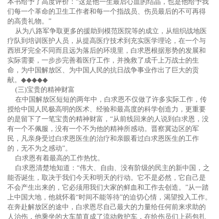
本书给予了高度评价：“这是他一生最后心血的结晶，也是他给予我
们每一个革命的卫生工作者和每一个指战员、伤员最后的不可再得
的高贵礼物。”
从为八路军争取更多的援助到模范医院等的成立，从组织战地医
疗队到培训医护人员，从提高医疗技术到充实医学理论，在一个与
西班牙完全不同而且远为落后的环境里，白求恩根据形势的发展和
实际需要，一步步完善着医疗工作，并挽救了成千上万战士的生
命，为中国解放区、为中国人民的抗日战争事业作出了巨大的贡
献。
◆◆◆◆◆
(三)宝贵的精神财富
在中国解放区短短的两年中，白求恩不仅做了许多实际工作，传
授给中国人民极高明的医术、经验和最高度的科学创造力，更重要
的是留下了一笔宝贵的精神财富，“从前线回来的人说到白求恩，没
有一个不佩服，没有一个不为他的精神所感动。晋察冀边区的军
民，凡亲身受过白求恩医生的治疗和亲眼看过白求恩医生的工作
的，无不为之感动”。
白求恩有着最高的工作热忱。
白求恩清楚地知道：“伟大、自由、没有阶级的民主的新中国，之
能否诞生，取决于我们今天和明天的行动。它不是必然，它自己是
不会产生出来的，它必须用我们大家的鲜血和工作去创造。”从一踏
上中国大地，他就怀着“时间不能等待”的迫切心情，渴望投入工作。
在奔赴解放区的途中，白求恩尽自己最大的力量给任何前来求助的
人治伤，他乘坐的大车简直成了流动救护车，在给伤员们上药包扎