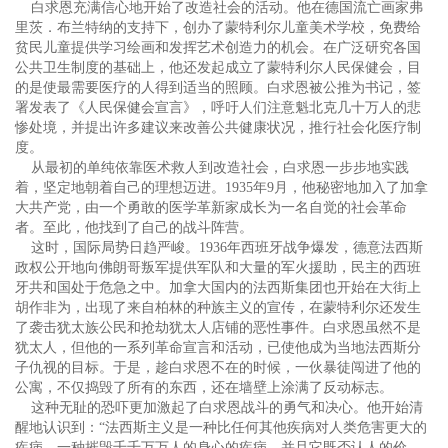
白求恩充满信心地开始了改造社会的活动。他在德国流亡画家弗
里茨．布兰特纳的支持下，创办了蒙特利尔儿童美术学校，免费给
贫民儿童提供学习绘画和发挥艺术创造力的机会。在广泛研究各国
公共卫生制度的基础上，他还发起成立了蒙特利尔人民保健会，目
的是使最需要医疗的人得到适当的照顾。白求恩被公推为书记，签
署发表了《人民保健会宣言》，呼吁人们注意魁北克几十万人的悲
惨处境，并提出许多建议来改善公共健康状况，推行社会化医疗制
度。
从最初的单纯依靠医术救人到改造社会，白求恩一步步地实践
着，坚定地朝着自己的理想迈进。1935年9月，他秘密地加入了加拿
大共产党，由一个勇敢的医学革新家成长为一名自觉的社会革命
者。至此，他找到了自己的战斗阵营。
这时，国际局势日趋严峻。1936年西班牙战争爆发，德意法西斯
政权公开地向佛朗哥叛军提供军队和大量的军火援助，民主的西班
牙共和国处于危急之中。加拿大国内的法西斯集团也开始在大街上
胡作非为，出现了来自柏林的种族主义的宣传，在蒙特利尔还发生
了袭击犹太族公民和抢劫犹太人店铺的恶性事件。白求恩虽然不是
犹太人，但他的一系列革命宣言和活动，已使他成为当地法西斯分
子仇视的目标。于是，趁白求恩不在的时候，一伙暴徒闯进了他的
公寓，不仅捣毁了所有的东西，还在墙壁上涂满了反动标志。
这种无耻的恐吓更加激起了白求恩战斗的勇气和决心。他开始清
醒地认识到：“法西斯主义是一种比任何其他疾病对人类危害更大的
疾病，一种摧毁千千万万人的身心的疾病，并且它既否认人的价