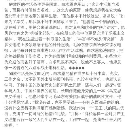
解放区的生活条件更是困难。白求恩也承认：“这儿生活相当艰
苦，而且有时候相当艰难。…这北方的原野，使我想起我在安大略
省北部未开垦地带的童年生活。”但他根本不计较这些，常常说：“如
果为了享受，那我就不到中国解放区来了。”他曾是一个酗酒的人，
现在戒了酒，用茅台来清洗伤口。面对臭虫和跳蚤的“联合进攻”，他
风趣地称之为“机械化部队”，在给朋友的信中他更是充满了乐观主义
精神，“我在这里过着一种浪漫的生活”，“丰富得不知从何说起”，并
多次谢绝上级领导给予他的种种照顾。毛泽东曾亲自给聂荣臻发电
报，请他每月付给白求恩100元作为生活津贴。白求恩坚决回绝，把
这笔钱捐给了伤病员，作为购置烟叶和纸烟的特别费用。有些地方
为欢迎他而备好了酒席，白求恩很不高兴，说他不是客人，他愿意
像一名普通的八路军战士那样生活。
◆◆◆◆◆
物质生活是极度匮乏的，白求恩的精神世界却十分丰富、充实。
工作之余，读不到国外出版的报刊书籍，也没有收音机，他就认真
学习、了解中国的政治历史知识和风土民情，还与人们一起探讨哲
学与人生、中国和世界的前途。长期伴随他身旁的是一本《马克思
主义手册》，他也经常学习毛泽东有关抗日战争的战略性文件。他
十分满足地说：“我没有钱，也不需要钱——任何东西都是供给的。
没有什么因得不到满足而感到遗憾。我被作为一个‘国王’式的同志优
待，充满了一切可能的热情和礼貌。”并称：“能和这样一些对共产主
义理想言行一致的人们生活在一起，工作在一起，是我毕生最大的
幸福。”