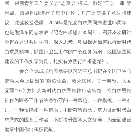
者、创新青年工作委员会“思享会”模式、做好“三会一课”等
难点、热点问题进行了集中讨论，并广泛交换了意见和建
议。沈健教授强调，2024年是纪念白求恩同志逝世85周年，
也是毛泽东同志发表《纪念白求恩》85周年，召开本次研讨
会旨在通过共同学习、深入思考、积极探索如何践行新时代
白求恩精神，以医疗卫生工作的中心任务为纲，以医德医风
建设的工作实际为尺，扎实有效践行白求恩精神。
参会全体成员均表示要以习近平总书记在全国卫生与
健康大会上提出的“敬佑生命、救死扶伤、甘于奉献、大爱
无疆”16字方针为新时代白求恩精神行动纲领，将白求恩精
神作为医务工作者终身恪守的一种风范、一种楷模、一种准
则、一种传统和一种追求，不断鞭策自己，努力做新时代白
求恩式的医务工作者，不断提升医学人文修养，为全面建设
健康中国作出积极贡献。