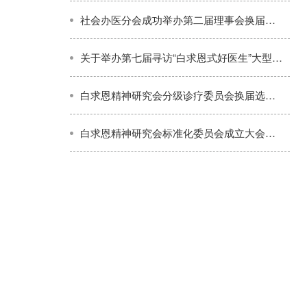
社会办医分会成功举办第二届理事会换届选举暨高质量发展学术交流会
关于举办第七届寻访“白求恩式好医生”大型公益活动的通知
白求恩精神研究会分级诊疗委员会换届选举暨学术会议在京成功举行
白求恩精神研究会标准化委员会成立大会在京举行