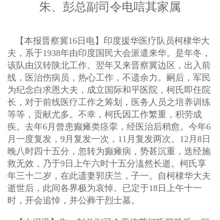
朱、彭总副司令电唁其家属
【本报晋察冀16日电】印度援华医疗队员柯棣华大
夫，系于1938年由印度国民大会派遣来华。是年冬，
该队由汉转陕北工作。翌年又来晋察冀边区，出入前
线，医治伤病员，热心工作，不遗余力。嗣后，军民
为纪念白求恩大夫，成立国际和平医院，柯氏即任院
长，对于前线医疗工作之筹划，医务人员之培养训练
等等，贡献尤多。不幸，柯氏因工作繁重，积劳成
疾。去年6月曾患癫瘫类痉挛，经医治后稍愈。今年6
月一度复发，9月复发一次，11月复发两次。12月8日
晚八时四十五分，忽转为癫瘫病，势甚沉重，迭经施
救无效，乃于9日上午六时十五分溘然长逝。柯氏享
年三十二岁，在此遗妻郭庆兰，子一。自柯棣华大夫
逝世后，此间各界极为哀悼。已定于18日上午十一
时，开会追悼，并公葬于烈士墓。