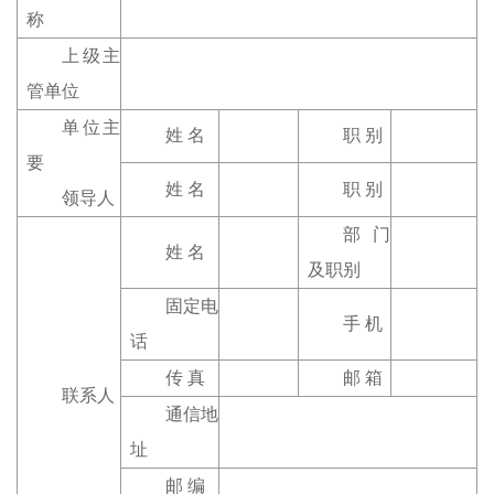
称
上级主
管单位
单位主
姓 名
职 别
要
姓 名
职 别
领导人
部门
姓 名
及职别
固定电
手 机
话
传 真
邮 箱
联系人
通信地
址
邮 编