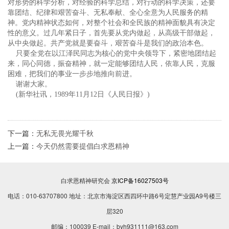
对形势的科学分析，对经验的科学总结，对行动的科学决策，还要
靠团结、纪律和艰苦奋斗、无私奉献、全心全意为人民服务的精
神。党内精神状态如何，对整个社会和全民族的精神面貌具有决定
性的意义。过几年紧日子，首先要从党内做起，从高级干部做起，
从中央做起。共产党就是要奋斗，艰苦奋斗是我们的政治本色。
只要全党在以江泽民同志为核心的党中央领导下，紧密地团结起
来，同心同德，振奋精神，就一定能够团结人民，依靠人民，克服
困难，把我们的事业一步步地推向前进。
谢谢大家。
(新华社讯，1989年11月12日《人民日报》)
下一篇：
无私无畏光耀千秋
上一篇：
今天仍然需要提倡白求恩精神
白求恩精神研究会
京ICP备16027503号
电话：010-63707800 地址：北京市海淀区西四环中路6号定慧产业园A9号楼三
层320
邮编：100039 E-mail：byh931111@163.com