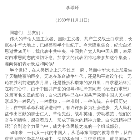
李瑞环
(1989年11月11日)
同志们、朋友们：
伟大的革命人道主义者、国际主义者、共产主义战士白求恩，长
眠在中华大地上，已经整整半个世纪了。今天隆重集会，纪念白求
恩逝世50周年，我代表中共中央、中国共产党人和中国人民，表示
对白求恩同志的深切怀念。加拿大的代表团特地来参加这个集会，
谨向你们表示欢迎和问候!
半个世纪，在人类历史上只不过是一瞬，然而中华大地上却发生
了天翻地覆的巨变。无论在革命战争年代，还是和平建设年代；无
论在胜利前进的岁月里，还是挫折和磨难的岁月里，白求恩始终活
在我们心中。由于中国共产党的倡导和毛泽东同志《纪念白求恩》
这篇著名文章的影响，白求恩精神已在中国共产党和中国人民中间
形成为一种风范，一种楷模，一种准则，一种传统。在中国历史
上，在中国革命和建设进程中，有许许多多为社会进步、为人民利
益作出贡献的志士仁人、革命先烈、战斗英雄、劳动模范，他们的
奋斗和牺牲，感召着后人，形成了强大的精神力量。白求恩精神已
经汇合到这个力量当中，成为中华民族之魂的一个组成部分。
50年来，一代又一代的中国人，从毛泽东同志的教导当中，从白
求恩同志的崇高品格当中，深深体会到：白求恩精神，就是国际主