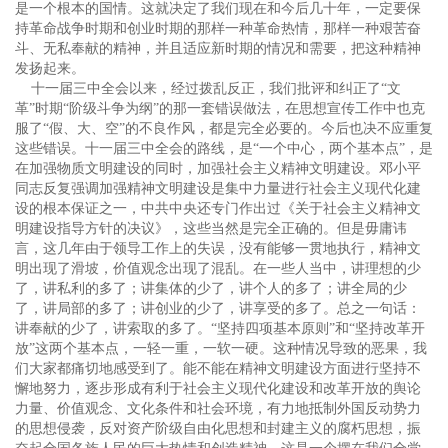
是一个根本的国情。这就决定了我们现在和今后几十年，一定要保
持革命战争时期和创业时期的那样一种革命热情，那样一种艰苦奋
斗、无私奉献的精神，并且适应新时期的情况和需要，把这种精神
发扬起来。
十一届三中全会以来，经过拨乱反正，我们批评和纠正了“文
革”时期“阶级斗争为纲”的那一套错误做法，在思想宣传工作中也克
服了“假、大、空”的不良作风，都是完全必要的。今后也决不应重复
这些错误。十一届三中全会的路线，是“一个中心，两个基本点”，是
在加强物质文明建设的同时，加强社会主义精神文明建设。邓小平
同志反复强调加强精神文明建设是集中力量进行社会主义现代化建
设的根本保证之一，中共中央还专门作出过《关于社会主义精神文
明建设指导方针的决议》，这些当然是完全正确的。但是毋庸讳
言，这几年由于领导工作上的失误，没有能够一贯地执行，精神文
明出现了滑坡，价值观念出现了混乱。在一些人当中，讲理想的少
了，讲私利的多了；讲集体的少了，讲个人的多了；讲全局的少
了，讲局部的多了；讲创业的少了，讲享受的多了。总之一句话：
讲奉献的少了，讲索取的多了。“坚持四项基本原则”和“坚持改革开
放”这两个基本点，一轻一重，一软一硬。这种情况导致的恶果，我
们大家都痛切地感受到了。能不能在精神文明建设方面进行坚持不
懈地努力，逐步形成有利于社会主义现代化建设和改革开放的舆论
力量、价值观念、文化条件和社会环境，有力地抵制外国反动势力
的思想侵袭，反对资产阶级自由化思想和封建主义的腐朽思想，振