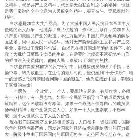
义精神，就是共产主义精神，就是毫无自私自利之心的精神，也就
是我们常说的全心全意为人民服务的精神，艰苦奋斗、无私奉献的
精神。
白求恩是加拿大共产党员。为了支援中国人民反抗日本帝国丰义
侵略的正义战争，他抛弃了自己优越的工作和生活条件，受加拿大
共产党和美国共产党的派遣，不远万里来到中国共产党领导的解放
区战场，同中国人民一起战斗。他对无产阶级国际主义和共产主义
事业，奉献出了无限的忠诚。 白求恩在极其困难简陋的条件下，抢
救了大批抗日军民伤病员的生命，在需要的时候毫不迟疑地将自己
的鲜血注入伤员体内。他向人民，奉献出了满腔的热忱。
白求恩在晋察冀前线的反“扫荡”中，因抢救伤员划破了手指，感
染中毒，转为败血症，在生命的最后时刻，他仍感到“十分快乐”，唯
一的遗憾是“没有亲眼看到新中国的诞生”。他为迎接新中国，奉献出
了宝贵的生命!
一个民族，一个政党，一个人，要想站立起来，有所作为，必须
有一点精神，有一股志气。如果一个民族不倡导自己的成员发扬奉
献精神，这个民族就没有希望。如果一个政党不倡导自己的成员发
扬奉献精神，这个党就失去人心。如果一个人只想索取，不愿奉
献，这个人也就失去了人生的价值。
现在我们国家经济文化还相当落后，人口很多，资源很紧，国际
竞争的环境也很严峻，同发达国家的经济技术差距给我们的压力很
大，阶级斗争由于国际国内的原因还将在一定范围内长期存在。这