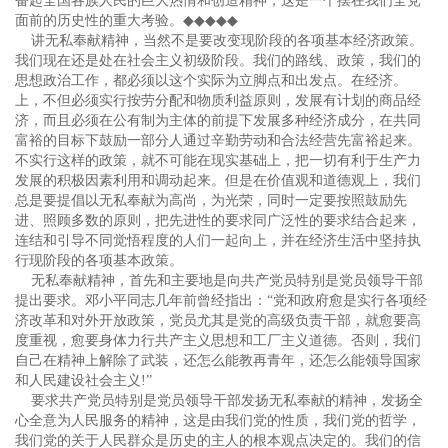
奋起全国各族人民的巨大热情和创造精神，这是一个摆在我们全党
面前的历史性的重大考验。
◆◆◆◆◆
讲无私奉献精神，当然不是要改变现阶段的各项基本经济政策。
我们现在还是处在社会主义初级阶段。我们的路线、政策，我们的
思想政治工作，都必须以这个实际为立脚点和出发点。在经济。
上，不但必须实行按劳分配和物质利益原则，发展有计划的商品经
济，而且必须在公有制为主体的前提下发展多种经济成分，在共同
富裕的目标下鼓励一部分人通过辛勤劳动和合法经营先富裕起来。
不实行这样的政策，就不可能在现实基础上，把一切有利于生产力
发展的积极因素利用和调动起来。但是在价值观和道德观上，我们
总是要提倡以无私奉献为高尚，为光荣，同时一定要按照鼓励先
进、照顾多数的原则，把先进性的要求同广泛性的要求结合起来，
连结和引导不同觉悟程度的人们一起向上，并在经济生活中坚持执
行现阶段的各项基本政策。
无私奉献精神，首先和主要地是向共产党员特别是党员领导干部
提出要求。邓小平同志几年前曾经指出：“党和政府愈是实行各项经
济改革和对外开放政策，党员尤其是党的高级负责干部，就愈要高
度重视，愈要身体力行共产主义思想和工厂主义道德。否则，我们
自己在精神上解除了武装，还怎么能教再青年，还怎么能领导国家
和人民建设社会主义!”
要求共产党员特别是党员领导干部发扬无私奉献的精神，发扬全
心全意为人民服务的精神，这是由我们党的性质，我们党的哲学，
我们党的关于人民群众是历史的主人的根本观点决定的。我们的信