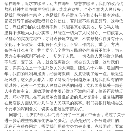
念在哪里，追求在哪里，动力在哪里，智慧在哪里，我们的政治优
势和精神力量在哪里?说到底，统统在这里。全心全意为人民服务，
是我们党的根本宗旨，也是我们取得群众信任和支持的根本途径。
党员领导干部必须取得群众的信任，否则就不能真正领导。这种信
任，靠任何别的办法都得不到，只能靠真心实意地、尽心竭力地、
坚持不懈地为人民办实事，只能在一切为了人民群众、一切依靠人
民群众的实践过程中，才能逐步建立起来。不管形势和任务有什么
变化，不管政策、体制有什么变化，不管工作内容、重心、方法、
条件有什么变化，共产党全心全意为人民服务的宗旨不能变，为人
民办实事的原则不能变，一切为了人民、一切依靠人民的群众路线
不能变。变了这一条，就会脱离群众，就会丧失力量。这对我们
党，实实在在是一个生死攸关的大问题。建党六十八年，建国四十
年，我们的胜利与挫折，经验与教训，反复证明了这一点。最近这
场风波，这么多人卷入，除了阶级斗争问题必须引起我们应有的警
觉以外，还有一个党和人民群众联系的问题，党和国家机关一部分
人中官僚主义、腐败现象滋生引起群众不满的问题，值得严肃地反
思。邓小平同志在平息反革命暴乱前后的几次谈话中，反复强调要
在反腐败方面认真办几件使人民满意的实事。我们要很好地领会这
个要求的深刻含义，切实地把这些事情办好。
同志们、朋友们!最近我们党召开了十三届五中全会，通过了关于
进一步治理整顿和深化改革的决定。形势是好的，任务是艰巨的。
现在还有很多困难，需要我们用很大努力去克服。克服困难，要靠