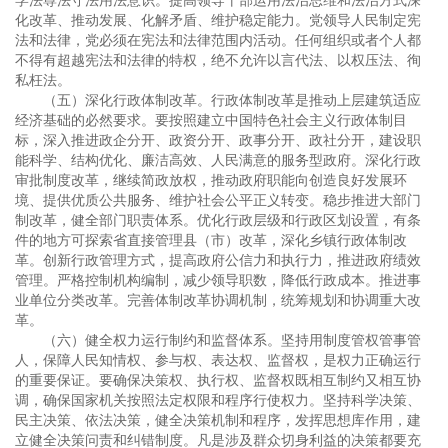
学法尊法守法用法意识。提高领导干部运用法治思维和法治方式深
化改革、推动发展、化解矛盾、维护稳定能力。党领导人民制定宪
法和法律，党必须在宪法和法律范围内活动。任何组织或者个人都
不得有超越宪法和法律的特权，绝不允许以言代法、以权压法、徇
私枉法。
（五）深化行政体制改革。行政体制改革是推动上层建筑适应
经济基础的必然要求。要按照建立中国特色社会主义行政体制目
标，深入推进政企分开、政资分开、政事分开、政社分开，建设职
能科学、结构优化、廉洁高效、人民满意的服务型政府。深化行政
审批制度改革，继续简政放权，推动政府职能向创造良好发展环
境、提供优质公共服务、维护社会公平正义转变。稳步推进大部门
制改革，健全部门职责体系。优化行政层级和行政区划设置，有条
件的地方可探索省直接管理县（市）改革，深化乡镇行政体制改
革。创新行政管理方式，提高政府公信力和执行力，推进政府绩效
管理。严格控制机构编制，减少领导职数，降低行政成本。推进事
业单位分类改革。完善体制改革协调机制，统筹规划和协调重大改
革。
（六）健全权力运行制约和监督体系。坚持用制度管权管事管
人，保障人民知情权、参与权、表达权、监督权，是权力正确运行
的重要保证。要确保决策权、执行权、监督权既相互制约又相互协
调，确保国家机关按照法定权限和程序行使权力。坚持科学决策、
民主决策、依法决策，健全决策机制和程序，发挥思想库作用，建
立健全决策问责和纠错制度。凡是涉及群众切身利益的决策都要充