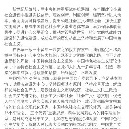
新世纪新阶段，党中央抓住重要战略机遇期，在全面建设小康
社会进程中推进实践创新、理论创新、制度创新，强调坚持以人为
本、全面协调可持续发展，提出构建社会主义和谐社会、加快生态
文明建设，形成中国特色社会主义事业总体布局，着力保障和改善
民生，促进社会公平正义，推动建设和谐世界，推进党的执政能力
建设和先进性建设，成功在新的历史起点上坚持和发展了中国特色
社会主义。
在改革开放三十多年一以贯之的接力探索中，我们坚定不移高
举中国特色社会主义伟大旗帜，既不走封闭僵化的老路、也不走改
旗易帜的邪路。中国特色社会主义道路，中国特色社会主义理论体
系，中国特色社会主义制度，是党和人民九十多年奋斗、创造、积
累的根本成就，必须倍加珍惜、始终坚持、不断发展。
中国特色社会主义道路，就是在中国共产党领导下，立足基本国
情，以经济建设为中心，坚持四项基本原则，坚持改革开放，解放
和发展社会生产力，建设社会主义市场经济、社会主义民主政治、
社会主义先进文化、社会主义和谐社会、社会主义生态文明，促进
人的全面发展，逐步实现全体人民共同富裕，建设富强民主文明和
谐的社会主义现代化国家。中国特色社会主义理论体系，就是包括
邓小平理论、“三个代表”重要思想、科学发展观在内的科学理论体
系，是对马克思列宁主义、毛泽东思想的坚持和发展。中国特色社
会主义制度，就是人民代表大会制度的根本政治制度，中国共产党