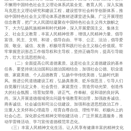
不懈用中国特色社会主义理论体系武装全党、教育人民，深入实施
马克思主义理论研究和建设工程，建设哲学社会科学创新体系，推
动中国特色社会主义理论体系进教材进课堂进头脑。广泛开展理想
信念教育，把广大人民团结凝聚在中国特色社会主义伟大旗帜之
下。大力弘扬民族精神和时代精神，深入开展爱国主义、集体主
义、社会主义教育，丰富人民精神世界，增强人民精神力量。倡导
富强、民主、文明、和谐，倡导自由、平等、公正、法治，倡导爱
国、敬业、诚信、友善，积极培育和践行社会主义核心价值观。牢
牢掌握意识形态工作领导权和主导权，坚持正确导向，提高引导能
力，壮大主流思想舆论。
（二）全面提高公民道德素质。这是社会主义道德建设的基本
任务。要坚持依法治国和以德治国相结合，加强社会公德、职业道
德、家庭美德、个人品德教育，弘扬中华传统美德，弘扬时代新
风。推进公民道德建设工程，弘扬真善美、贬斥假恶丑，引导人们
自觉履行法定义务、社会责任、家庭责任，营造劳动光荣、创造伟
大的社会氛围，培育知荣辱、讲正气、作奉献、促和谐的良好风
尚。深入开展道德领域突出问题专项教育和治理，加强政务诚信、
商务诚信、社会诚信和司法公信建设。加强和改进思想政治工作，
注重人文关怀和心理疏导，培育自尊自信、理性平和、积极向上的
社会心态。深化群众性精神文明创建活动，广泛开展志愿服务，推
动学雷锋活动、学习宣传道德模范常态化。
（三）丰富人民精神文化生活。让人民享有健康丰富的精神文化