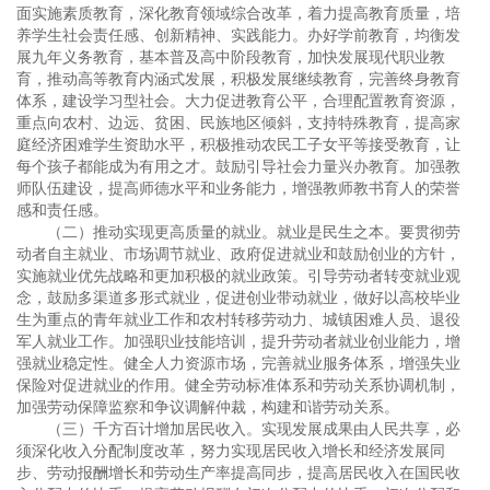
面实施素质教育，深化教育领域综合改革，着力提高教育质量，培
养学生社会责任感、创新精神、实践能力。办好学前教育，均衡发
展九年义务教育，基本普及高中阶段教育，加快发展现代职业教
育，推动高等教育内涵式发展，积极发展继续教育，完善终身教育
体系，建设学习型社会。大力促进教育公平，合理配置教育资源，
重点向农村、边远、贫困、民族地区倾斜，支持特殊教育，提高家
庭经济困难学生资助水平，积极推动农民工子女平等接受教育，让
每个孩子都能成为有用之才。鼓励引导社会力量兴办教育。加强教
师队伍建设，提高师德水平和业务能力，增强教师教书育人的荣誉
感和责任感。
（二）推动实现更高质量的就业。就业是民生之本。要贯彻劳
动者自主就业、市场调节就业、政府促进就业和鼓励创业的方针，
实施就业优先战略和更加积极的就业政策。引导劳动者转变就业观
念，鼓励多渠道多形式就业，促进创业带动就业，做好以高校毕业
生为重点的青年就业工作和农村转移劳动力、城镇困难人员、退役
军人就业工作。加强职业技能培训，提升劳动者就业创业能力，增
强就业稳定性。健全人力资源市场，完善就业服务体系，增强失业
保险对促进就业的作用。健全劳动标准体系和劳动关系协调机制，
加强劳动保障监察和争议调解仲裁，构建和谐劳动关系。
（三）千方百计增加居民收入。实现发展成果由人民共享，必
须深化收入分配制度改革，努力实现居民收入增长和经济发展同
步、劳动报酬增长和劳动生产率提高同步，提高居民收入在国民收