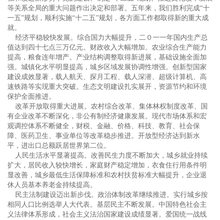
等关系全局的重大问题作出决定和部署。五年来，我们胜利完成“十
一五”规划，顺利实施“十二五”规划，各方面工作都取得新的重大成
就。
经济平稳较快发展。综合国力大幅提升，二０一一年国内生产总
值达到四十七点三万亿元。财政收入大幅增加。农业综合生产能力
提高，粮食连年增产。产业结构调整取得新进展，基础设施全面加
强。城镇化水平明显提高，城乡区域发展协调性增强。创新型国家
建设成效显著，载人航天、探月工程、载人深潜、超级计算机、高
速铁路等实现重大突破。生态文明建设扎实展开，资源节约和环境
保护全面推进。
改革开放取得重大进展。农村综合改革、集体林权制度改革、国
有企业改革不断深化，非公有制经济健康发展。现代市场体系和宏
观调控体系不断健全，财税、金融、价格、科技、教育、社会保
障、医药卫生、事业单位等改革稳步推进。开放型经济达到新水
平，进出口总额跃居世界第二位。
人民生活水平显著提高。改善民生力度不断加大，城乡就业持续
扩大，居民收入较快增长，家庭财产稳定增加，衣食住行用条件明
显改善，城乡最低生活保障标准和农村扶贫标准大幅提升，企业退
休人员基本养老金持续提高。
民主法制建设迈出新步伐。政治体制改革继续推进。实行城乡按
相同人口比例选举人大代表。基层民主不断发展。中国特色社会主
义法律体系形成，社会主义法治国家建设成绩显著。爱国统一战线