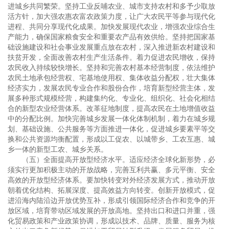
进城乡共同繁荣。坚持工业反哺农业、城市支持农村和多予少取放
活方针，加大强农惠农富农政策力度，让广大农民平等参与现代化
进程、共同分享现代化成果。加快发展现代农业，增强农业综合生
产能力，确保国家粮食安全和重要农产品有效供给。坚持把国家基
础设施建设和社会事业发展重点放在农村，深入推进新农村建设和
扶贫开发，全面改善农村生产生活条件。着力促进农民增收，保持
农民收入持续较快增长。坚持和完善农村基本经营制度，依法维护
农民土地承包经营权、宅基地使用权、集体收益分配权，壮大集体
经济实力，发展农民专业合作和股份合作，培育新型经营主体，发
展多种形式规模经营，构建集约化、专业化、组织化、社会化相结
合的新型农业经营体系。改革征地制度，提高农民在土地增值收益
中的分配比例。加快完善城乡发展一体化体制机制，着力在城乡规
划、基础设施、公共服务等方面推进一体化，促进城乡要素平等交
换和公共资源均衡配置，形成以工促农、以城带乡、工农互惠、城
乡一体的新型工农、城乡关系。
（五）全面提高开放型经济水平。适应经济全球化新形势，必
须实行更加积极主动的开放战略，完善互利共赢、多元平衡、安全
高效的开放型经济体系。要加快转变对外经济发展方式，推动开放
朝着优化结构、拓展深度、提高效益方向转变。创新开放模式，促
进沿海内陆沿边开放优势互补，形成引领国际经济合作和竞争的开
放区域，培育带动区域发展的开放高地。坚持出口和进口并重，强
化贸易政策和产业政策协调，形成以技术、品牌、质量、服务为核