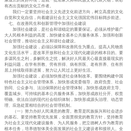
康成长的良好环境，造就一批名家大师和民族文化代表人物，表彰
有杰出贡献的文化工作者。
我们一定要坚持社会主义先进文化前进方向，树立高度的文化
自觉和文化自信，向着建设社会主义文化强国宏伟目标阔步前进。
七、在改善民生和创新管理中加强社会建设
加强社会建设，是社会和谐稳定的重要保证。必须从维护最广
大人民根本利益的高度，加快健全基本公共服务体系，加强和创新
社会管理，推动社会主义和谐社会建设。
加强社会建设，必须以保障和改善民生为重点。提高人民物质
文化生活水平，是改革开放和社会主义现代化建设的根本目的。要
多谋民生之利，多解民生之忧，解决好人民最关心最直接最现实的
利益问题，在学有所教、劳有所得、病有所医、老有所养、住有所
居上持续取得新进展，努力让人民过上更好生活。
加强社会建设，必须加快推进社会体制改革。要围绕构建中国
特色社会主义社会管理体系，加快形成党委领导、政府负责、社会
协同、公众参与、法治保障的社会管理体制，加快形成政府主导、
覆盖城乡、可持续的基本公共服务体系，加快形成政社分开、权责
明确、依法自治的现代社会组织体制，加快形成源头治理、动态管
理、应急处置相结合的社会管理机制。
（一）努力办好人民满意的教育。教育是民族振兴和社会进步
的基石。要坚持教育优先发展，全面贯彻党的教育方针，坚持教育
为社会主义现代化建设服务、为人民服务，把立德树人作为教育的
根本任务，培养德智体美全面发展的社会主义建设者和接班人。全