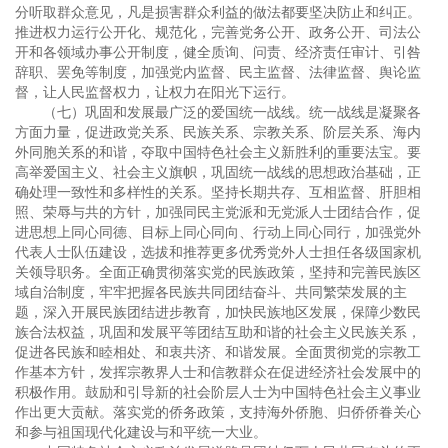
分听取群众意见，凡是损害群众利益的做法都要坚决防止和纠正。
推进权力运行公开化、规范化，完善党务公开、政务公开、司法公
开和各领域办事公开制度，健全质询、问责、经济责任审计、引咎
辞职、罢免等制度，加强党内监督、民主监督、法律监督、舆论监
督，让人民监督权力，让权力在阳光下运行。
（七）巩固和发展最广泛的爱国统一战线。统一战线是凝聚各
方面力量，促进政党关系、民族关系、宗教关系、阶层关系、海内
外同胞关系的和谐，夺取中国特色社会主义新胜利的重要法宝。要
高举爱国主义、社会主义旗帜，巩固统一战线的思想政治基础，正
确处理一致性和多样性的关系。坚持长期共存、互相监督、肝胆相
照、荣辱与共的方针，加强同民主党派和无党派人士团结合作，促
进思想上同心同德、目标上同心同向、行动上同心同行，加强党外
代表人士队伍建设，选拔和推荐更多优秀党外人士担任各级国家机
关领导职务。全面正确贯彻落实党的民族政策，坚持和完善民族区
域自治制度，牢牢把握各民族共同团结奋斗、共同繁荣发展的主
题，深入开展民族团结进步教育，加快民族地区发展，保障少数民
族合法权益，巩固和发展平等团结互助和谐的社会主义民族关系，
促进各民族和睦相处、和衷共济、和谐发展。全面贯彻党的宗教工
作基本方针，发挥宗教界人士和信教群众在促进经济社会发展中的
积极作用。鼓励和引导新的社会阶层人士为中国特色社会主义事业
作出更大贡献。落实党的侨务政策，支持海外侨胞、归侨侨眷关心
和参与祖国现代化建设与和平统一大业。