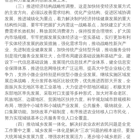
智慧和力量凝聚到创新发展上来。
（三）推进经济结构战略性调整。这是加快转变经济发展方式
的主攻方向。必须以改善需求结构、优化产业结构、促进区域协调
发展、推进城镇化为重点，着力解决制约经济持续健康发展的重大
结构性问题。要牢牢把握扩大内需这一战略基点，加快建立扩大消
费需求长效机制，释放居民消费潜力，保持投资合理增长，扩大国
内市场规模。牢牢把握发展实体经济这一坚实基础，实行更加有利
于实体经济发展的政策措施，强化需求导向，推动战略性新兴产
业、先进制造业健康发展，加快传统产业转型升级，推动服务业特
别是现代服务业发展壮大，合理布局建设基础设施和基础产业。建
设下一代信息基础设施，发展现代信息技术产业体系，健全信息安
全保障体系，推进信息网络技术广泛运用。提高大中型企业核心竞
争力，支持小微企业特别是科技型小微企业发展。继续实施区域发
展总体战略，充分发挥各地区比较优势，优先推进西部大开发，全
面振兴东北地区等老工业基地，大力促进中部地区崛起，积极支持
东部地区率先发展。采取对口支援等多种形式，加大对革命老区、
民族地区、边疆地区、贫困地区扶持力度。科学规划城市群规模和
布局，增强中小城市和小城镇产业发展、公共服务、吸纳就业、人
口集聚功能。加快改革户籍制度，有序推进农业转移人口市民化，
努力实现城镇基本公共服务常住人口全覆盖。
（四）推动城乡发展一体化。解决好农业农村农民问题是全党
工作重中之重，城乡发展一体化是解决“三农”问题的根本途径。要加
大统筹城乡发展力度，增强农村发展活力，逐步缩小城乡差距，促