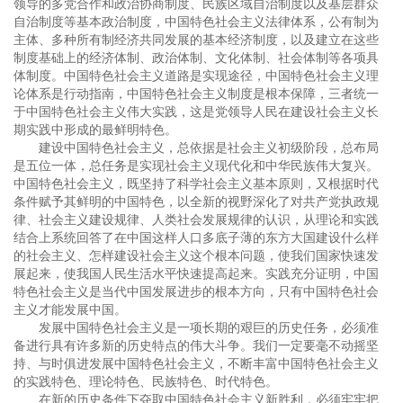
领导的多党合作和政治协商制度、民族区域自治制度以及基层群众
自治制度等基本政治制度，中国特色社会主义法律体系，公有制为
主体、多种所有制经济共同发展的基本经济制度，以及建立在这些
制度基础上的经济体制、政治体制、文化体制、社会体制等各项具
体制度。中国特色社会主义道路是实现途径，中国特色社会主义理
论体系是行动指南，中国特色社会主义制度是根本保障，三者统一
于中国特色社会主义伟大实践，这是党领导人民在建设社会主义长
期实践中形成的最鲜明特色。
建设中国特色社会主义，总依据是社会主义初级阶段，总布局
是五位一体，总任务是实现社会主义现代化和中华民族伟大复兴。
中国特色社会主义，既坚持了科学社会主义基本原则，又根据时代
条件赋予其鲜明的中国特色，以全新的视野深化了对共产党执政规
律、社会主义建设规律、人类社会发展规律的认识，从理论和实践
结合上系统回答了在中国这样人口多底子薄的东方大国建设什么样
的社会主义、怎样建设社会主义这个根本问题，使我们国家快速发
展起来，使我国人民生活水平快速提高起来。实践充分证明，中国
特色社会主义是当代中国发展进步的根本方向，只有中国特色社会
主义才能发展中国。
发展中国特色社会主义是一项长期的艰巨的历史任务，必须准
备进行具有许多新的历史特点的伟大斗争。我们一定要毫不动摇坚
持、与时俱进发展中国特色社会主义，不断丰富中国特色社会主义
的实践特色、理论特色、民族特色、时代特色。
在新的历史条件下夺取中国特色社会主义新胜利，必须牢牢把