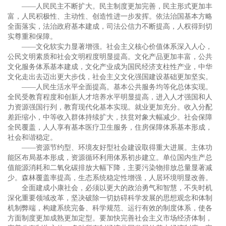
——人民民主不断扩大。民主制度更加完善，民主形式更加丰
富，人民积极性、主动性、创造性进一步发挥。依法治国基本方略
全面落实，法治政府基本建成，司法公信力不断提高，人权得到切
实尊重和保障。
——文化软实力显著增强。社会主义核心价值体系深入人心，
公民文明素质和社会文明程度明显提高。文化产品更加丰富，公共
文化服务体系基本建成，文化产业成为国民经济支柱性产业，中华
文化走出去迈出更大步伐，社会主义文化强国建设基础更加坚实。
——人民生活水平全面提高。基本公共服务均等化总体实现。
全民受教育程度和创新人才培养水平明显提高，进入人才强国和人
力资源强国行列，教育现代化基本实现。就业更加充分。收入分配
差距缩小，中等收入群体持续扩大，扶贫对象大幅减少。社会保障
全民覆盖，人人享有基本医疗卫生服务，住房保障体系基本形成，
社会和谐稳定。
——资源节约型、环境友好型社会建设取得重大进展。主体功
能区布局基本形成，资源循环利用体系初步建立。单位国内生产总
值能源消耗和二氧化碳排放大幅下降，主要污染物排放总量显著减
少。森林覆盖率提高，生态系统稳定性增强，人居环境明显改善。
全面建成小康社会，必须以更大的政治勇气和智慧，不失时机
深化重要领域改革，坚决破除一切妨碍科学发展的思想观念和体制
机制弊端，构建系统完备、科学规范、运行有效的制度体系，使各
方面制度更加成熟更加定型。要加快完善社会主义市场经济体制，