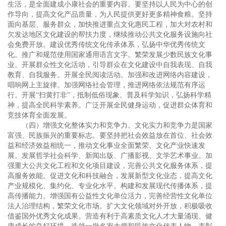
生活，是全面建成小康社会的重要内容。要坚持以人民为中心的创
作导向，提高文化产品质量，为人民提供更好更多精神食粮。坚持
面向基层、服务群众，加快推进重点文化惠民工程，加大对农村和
欠发达地区文化建设的帮扶力度，继续推动公共文化服务设施向社
会免费开放。建设优秀传统文化传承体系，弘扬中华优秀传统文
化。推广和规范使用国家通用语言文字。繁荣发展少数民族文化事
业。开展群众性文化活动，引导群众在文化建设中自我表现、自我
教育、自我服务。开展全民阅读活动。加强和改进网络内容建设，
唱响网上主旋律。加强网络社会管理，推进网络依法规范有序运
行。开展“扫黄打非”，抵制低俗现象。普及科学知识，弘扬科学精
神，提高全民科学素养。广泛开展全民健身运动，促进群众体育和
竞技体育全面发展。
（四）增强文化整体实力和竞争力。文化实力和竞争力是国家
富强、民族振兴的重要标志。要坚持把社会效益放在首位、社会效
益和经济效益相统一，推动文化事业全面繁荣、文化产业快速发
展。发展哲学社会科学、新闻出版、广播影视、文学艺术事业。加
强重大公共文化工程和文化项目建设，完善公共文化服务体系，提
高服务效能。促进文化和科技融合，发展新型文化业态，提高文化
产业规模化、集约化、专业化水平。构建和发展现代传播体系，提
高传播能力。增强国有公益性文化单位活力，完善经营性文化单位
法人治理结构，繁荣文化市场。扩大文化领域对外开放，积极吸收
借鉴国外优秀文化成果。营造有利于高素质文化人才大量涌现、健