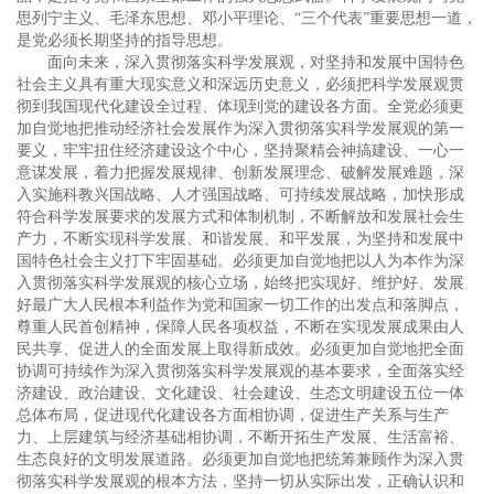
思列宁主义、毛泽东思想、邓小平理论、“三个代表”重要思想一道，
是党必须长期坚持的指导思想。
面向未来，深入贯彻落实科学发展观，对坚持和发展中国特色
社会主义具有重大现实意义和深远历史意义，必须把科学发展观贯
彻到我国现代化建设全过程、体现到党的建设各方面。全党必须更
加自觉地把推动经济社会发展作为深入贯彻落实科学发展观的第一
要义，牢牢扭住经济建设这个中心，坚持聚精会神搞建设、一心一
意谋发展，着力把握发展规律、创新发展理念、破解发展难题，深
入实施科教兴国战略、人才强国战略、可持续发展战略，加快形成
符合科学发展要求的发展方式和体制机制，不断解放和发展社会生
产力，不断实现科学发展、和谐发展、和平发展，为坚持和发展中
国特色社会主义打下牢固基础。必须更加自觉地把以人为本作为深
入贯彻落实科学发展观的核心立场，始终把实现好、维护好、发展
好最广大人民根本利益作为党和国家一切工作的出发点和落脚点，
尊重人民首创精神，保障人民各项权益，不断在实现发展成果由人
民共享、促进人的全面发展上取得新成效。必须更加自觉地把全面
协调可持续作为深入贯彻落实科学发展观的基本要求，全面落实经
济建设、政治建设、文化建设、社会建设、生态文明建设五位一体
总体布局，促进现代化建设各方面相协调，促进生产关系与生产
力、上层建筑与经济基础相协调，不断开拓生产发展、生活富裕、
生态良好的文明发展道路。必须更加自觉地把统筹兼顾作为深入贯
彻落实科学发展观的根本方法，坚持一切从实际出发，正确认识和