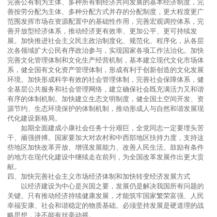
完善公有制为主体、多种所有制经济共同发展的基本经济制度，完
善按劳分配为主体、多种分配方式并存的分配制度，更大程度更广
范围发挥市场在资源配置中的基础性作用，完善宏观调控体系，完
善开放型经济体系，推动经济更有效率、更加公平、更可持续发
展。加快推进社会主义民主政治制度化、规范化、程序化，从各层
次各领域扩大公民有序政治参与，实现国家各项工作法治化。加快
完善文化管理体制和文化生产经营机制，基本建立现代文化市场体
系，健全国有文化资产管理体制，形成有利于创新创造的文化发展
环境。加快形成科学有效的社会管理体制，完善社会保障体系，健
全基层公共服务和社会管理网络，建立确保社会既充满活力又和谐
有序的体制机制。加快建立生态文明制度，健全国土空间开发、资
源节约、生态环境保护的体制机制，推动形成人与自然和谐发展现
代化建设新格局。
如期全面建成小康社会任务十分艰巨，全党同志一定要埋头苦
干、顽强拼搏。国家要加大对农村和中西部地区扶持力度，支持这
些地区加快改革开放、增强发展能力、改善人民生活。鼓励有条件
的地方在现代化建设中继续走在前列，为全国改革发展作出更大贡
献。
四、加快完善社会主义市场经济体制和加快转变经济发展方式
以经济建设为中心是兴国之要，发展仍是解决我国所有问题的
关键。只有推动经济持续健康发展，才能筑牢国家繁荣富强、人民
幸福安康、社会和谐稳定的物质基础。必须坚持发展是硬道理的战
略思想，决不能有丝毫动摇。