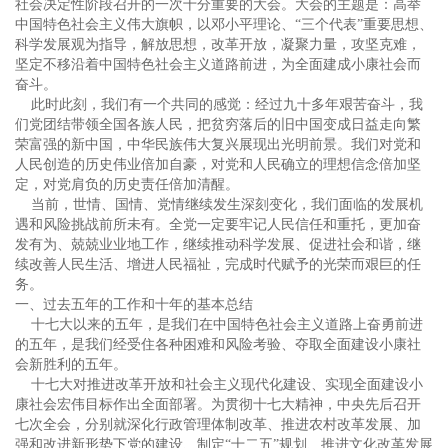
社会决定性阶段召开的一次十分重要的大会。大会的主题是：高举
中国特色社会主义伟大旗帜，以邓小平理论、“三个代表”重要思想、
科学发展观为指导，解放思想，改革开放，凝聚力量，攻坚克难，
坚定不移沿着中国特色社会主义道路前进，为全面建成小康社会而
奋斗。
此时此刻，我们有一个共同的感觉：经过九十多年艰苦奋斗，我
们党团结带领全国各族人民，把贫穷落后的旧中国变成日益走向繁
荣富强的新中国，中华民族伟大复兴展现出光明前景。我们对党和
人民创造的历史伟业倍加自豪，对党和人民确立的理想信念倍加坚
定，对党肩负的历史责任倍加清醒。
当前，世情、国情、党情继续发生深刻变化，我们面临的发展机
遇和风险挑战前所未有。全党一定要牢记人民信任和重托，更加奋
发有为、兢兢业业地工作，继续推动科学发展、促进社会和谐，继
续改善人民生活、增进人民福祉，完成时代赋予的光荣而艰巨的任
务。
一、过去五年的工作和十年的基本总结
十七大以来的五年，是我们在中国特色社会主义道路上奋勇前进
的五年，是我们经受住各种困难和风险考验、夺取全面建设小康社
会新胜利的五年。
十七大对推进改革开放和社会主义现代化建设、实现全面建设小
康社会宏伟目标作出全面部署。为贯彻十七大精神，中央先后召开
七次全会，分别就深化行政管理体制改革、推进农村改革发展、加
强和改进新形势下党的建设、制定“十二五”规划、推进文化改革发展