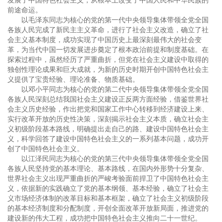
发展了中国特色社会主义，从根本上改变了中国人民和中华民族的
前途命运。
以毛泽东同志为核心的党的第一代中央领导集体带领全党全国
各族人民完成了新民主主义革命，进行了社会主义改造，确立了社
会主义基本制度，成功实现了中国历史上最深刻最伟大的社会变
革，为当代中国一切发展进步奠定了根本政治前提和制度基础。在
探索过程中，虽然经历了严重曲折，但党在社会主义建设中取得的
独创性理论成果和巨大成就，为新的历史时期开创中国特色社会主
义提供了宝贵经验、理论准备、物质基础。
以邓小平同志为核心的党的第二代中央领导集体带领全党全国
各族人民深刻总结我国社会主义建设正反两方面经验，借鉴世界社
会主义历史经验，作出把党和国家工作中心转移到经济建设上来、
实行改革开放的历史性决策，深刻揭示社会主义本质，确立社会主
义初级阶段基本路线，明确提出走自己的路、建设中国特色社会主
义，科学回答了建设中国特色社会主义的一系列基本问题，成功开
创了中国特色社会主义。
以江泽民同志为核心的党的第三代中央领导集体带领全党全国
各族人民坚持党的基本理论、基本路线，在国内外形势十分复杂、
世界社会主义出现严重曲折的严峻考验面前捍卫了中国特色社会主
义，依据新的实践确立了党的基本纲领、基本经验，确立了社会主
义市场经济体制的改革目标和基本框架，确立了社会主义初级阶段
的基本经济制度和分配制度，开创全面改革开放新局面，推进党的
建设新的伟大工程，成功把中国特色社会主义推向二十一世纪。