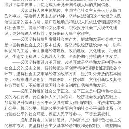
握以下基本要求，并使之成为全党全国各族人民的共同信念。
——必须坚持人民主体地位。中国特色社会主义是亿万人民自
己的事业。要发挥人民主人翁精神，坚持依法治国这个党领导人民
治理国家的基本方略，最广泛地动员和组织人民依法管理国家事务
和社会事务、管理经济和文化事业、积极投身社会主义现代化建
设，更好保障人民权益，更好保证人民当家作主。
——必须坚持解放和发展社会生产力。解放和发展社会生产力
是中国特色社会主义的根本任务。要坚持以经济建设为中心，以科
学发展为主题，全面推进经济建设、政治建设、文化建设、社会建
设、生态文明建设，实现以人为本、全面协调可持续的科学发展。
——必须坚持推进改革开放。改革开放是坚持和发展中国特色
社会主义的必由之路。要始终把改革创新精神贯彻到治国理政各个
环节，坚持社会主义市场经济的改革方向，坚持对外开放的基本国
策，不断推进理论创新、制度创新、科技创新、文化创新以及其他
各方面创新，不断推进我国社会主义制度自我完善和发展。
——必须坚持维护社会公平正义。公平正义是中国特色社会主
义的内在要求。要在全体人民共同奋斗、经济社会发展的基础上，
加紧建设对保障社会公平正义具有重大作用的制度，逐步建立以权
利公平、机会公平、规则公平为主要内容的社会公平保障体系，努
力营造公平的社会环境，保证人民平等参与、平等发展权利。
——必须坚持走共同富裕道路。共同富裕是中国特色社会主义
的根本原则。要坚持社会主义基本经济制度和分配制度，调整国民