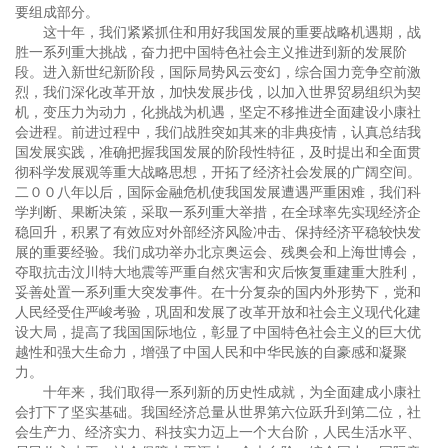
要组成部分。
这十年，我们紧紧抓住和用好我国发展的重要战略机遇期，战
胜一系列重大挑战，奋力把中国特色社会主义推进到新的发展阶
段。进入新世纪新阶段，国际局势风云变幻，综合国力竞争空前激
烈，我们深化改革开放，加快发展步伐，以加入世界贸易组织为契
机，变压力为动力，化挑战为机遇，坚定不移推进全面建设小康社
会进程。前进过程中，我们战胜突如其来的非典疫情，认真总结我
国发展实践，准确把握我国发展的阶段性特征，及时提出和全面贯
彻科学发展观等重大战略思想，开拓了经济社会发展的广阔空间。
二００八年以后，国际金融危机使我国发展遭遇严重困难，我们科
学判断、果断决策，采取一系列重大举措，在全球率先实现经济企
稳回升，积累了有效应对外部经济风险冲击、保持经济平稳较快发
展的重要经验。我们成功举办北京奥运会、残奥会和上海世博会，
夺取抗击汶川特大地震等严重自然灾害和灾后恢复重建重大胜利，
妥善处置一系列重大突发事件。在十分复杂的国内外形势下，党和
人民经受住严峻考验，巩固和发展了改革开放和社会主义现代化建
设大局，提高了我国国际地位，彰显了中国特色社会主义的巨大优
越性和强大生命力，增强了中国人民和中华民族的自豪感和凝聚
力。
十年来，我们取得一系列新的历史性成就，为全面建成小康社
会打下了坚实基础。我国经济总量从世界第六位跃升到第二位，社
会生产力、经济实力、科技实力迈上一个大台阶，人民生活水平、