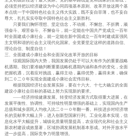
主义初级阶段这个最大实际。党的基本路线是党和国家的生命线，
必须坚持把以经济建设为中心同四项基本原则、改革开放这两个基
本点统一于中国特色社会主义伟大实践，既不妄自菲薄，也不妄自
尊大，扎扎实实夺取中国特色社会主义新胜利。
只要我们胸怀理想、坚定信念，不动摇、不懈怠、不折腾，顽
强奋斗、艰苦奋斗、不懈奋斗，就一定能在中国共产党成立一百年
时全面建成小康社会，就一定能在新中国成立一百年时建成富强民
主文明和谐的社会主义现代化国家。全党要坚定这样的道路自信、
理论自信、制度自信！
三、全面建成小康社会和全面深化改革开放的目标
综观国际国内大势，我国发展仍处于可以大有作为的重要战略
机遇期。我们要准确判断重要战略机遇期内涵和条件的变化，全面
把握机遇，沉着应对挑战，赢得主动，赢得优势，赢得未来，确保
到二０二０年实现全面建成小康社会宏伟目标。
根据我国经济社会发展实际，要在十六大、十七大确立的全面
建设小康社会目标的基础上努力实现新的要求。
——经济持续健康发展。转变经济发展方式取得重大进展，在
发展平衡性、协调性、可持续性明显增强的基础上，实现国内生产
总值和城乡居民人均收入比二０一０年翻一番。科技进步对经济增
长的贡献率大幅上升，进入创新型国家行列。工业化基本实现，信
息化水平大幅提升，城镇化质量明显提高，农业现代化和社会主义
新农村建设成效显著，区域协调发展机制基本形成。对外开放水平
进一步提高，国际竞争力明显增强。