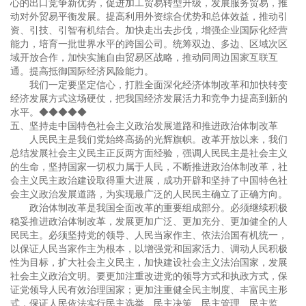
心的出口竞争新优势，促进加工贸易转型升级，发展服务贸易，推
动对外贸易平衡发展。提高利用外资综合优势和总体效益，推动引
资、引技、引智有机结合。加快走出去步伐，增强企业国际化经营
能力，培育一批世界水平的跨国公司。统筹双边、多边、区域次区
域开放合作，加快实施自由贸易区战略，推动同周边国家互联互
通。提高抵御国际经济风险能力。
我们一定要坚定信心，打胜全面深化经济体制改革和加快转变
经济发展方式这场硬仗，把我国经济发展活力和竞争力提高到新的
水平。◆◆◆◆◆
五、坚持走中国特色社会主义政治发展道路和推进政治体制改革
人民民主是我们党始终高扬的光辉旗帜。改革开放以来，我们
总结发展社会主义民主正反两方面经验，强调人民民主是社会主义
的生命，坚持国家一切权力属于人民，不断推进政治体制改革，社
会主义民主政治建设取得重大进展，成功开辟和坚持了中国特色社
会主义政治发展道路，为实现最广泛的人民民主确立了正确方向。
政治体制改革是我国全面改革的重要组成部分。必须继续积极
稳妥推进政治体制改革，发展更加广泛、更加充分、更加健全的人
民民主。必须坚持党的领导、人民当家作主、依法治国有机统一，
以保证人民当家作主为根本，以增强党和国家活力、调动人民积极
性为目标，扩大社会主义民主，加快建设社会主义法治国家，发展
社会主义政治文明。要更加注重改进党的领导方式和执政方式，保
证党领导人民有效治理国家；更加注重健全民主制度、丰富民主形
式，保证人民依法实行民主选举、民主决策、民主管理、民主监