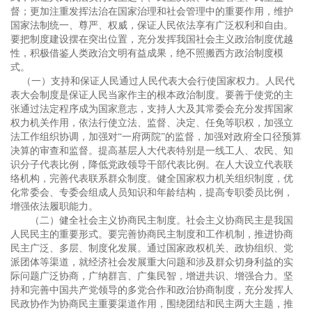
督；更加注重发挥法治在国家治理和社会管理中的重要作用，维护
国家法制统一、尊严、权威，保证人民依法享有广泛权利和自由。
要把制度建设摆在突出位置，充分发挥我国社会主义政治制度优越
性，积极借鉴人类政治文明有益成果，绝不照搬西方政治制度模
式。
（一）支持和保证人民通过人民代表大会行使国家权力。人民代
表大会制度是保证人民当家作主的根本政治制度。要善于使党的主
张通过法定程序成为国家意志，支持人大及其常委会充分发挥国家
权力机关作用，依法行使立法、监督、决定、任免等职权，加强立
法工作组织协调，加强对“一府两院”的监督，加强对政府全口径预算
决算的审查和监督。提高基层人大代表特别是一线工人、农民、知
识分子代表比例，降低党政领导干部代表比例。在人大设立代表联
络机构，完善代表联系群众制度。健全国家权力机关组织制度，优
化常委会、专委会组成人员知识和年龄结构，提高专职委员比例，
增强依法履职能力。
（二）健全社会主义协商民主制度。社会主义协商民主是我国
人民民主的重要形式。要完善协商民主制度和工作机制，推进协商
民主广泛、多层、制度化发展。通过国家政权机关、政协组织、党
派团体等渠道，就经济社会发展重大问题和涉及群众切身利益的实
际问题广泛协商，广纳群言、广集民智，增进共识、增强合力。坚
持和完善中国共产党领导的多党合作和政治协商制度，充分发挥人
民政协作为协商民主重要渠道作用，围绕团结和民主两大主题，推