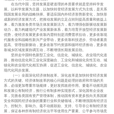
在当代中国，坚持发展是硬道理的本质要求就是坚持科学发
展。以科学发展为主题，以加快转变经济发展方式为主线，是关系
我国发展全局的战略抉择。要适应国内外经济形势新变化，加快形
成新的经济发展方式，把推动发展的立足点转到提高质量和效益上
来，着力激发各类市场主体发展新活力，着力增强创新驱动发展新
动力，着力构建现代产业发展新体系，着力培育开放型经济发展新
优势，使经济发展更多依靠内需特别是消费需求拉动，更多依靠现
代服务业和战略性新兴产业带动，更多依靠科技进步、劳动者素质
提高、管理创新驱动，更多依靠节约资源和循环经济推动，更多依
靠城乡区域发展协调互动，不断增强长期发展后劲。
坚持走中国特色新型工业化、信息化、城镇化、农业现代化道
路，推动信息化和工业化深度融合、工业化和城镇化良性互动、城
镇化和农业现代化相互协调，促进工业化、信息化、城镇化、农业
现代化同步发展。
（一）全面深化经济体制改革。深化改革是加快转变经济发展
方式的关键。经济体制改革的核心问题是处理好政府和市场的关
系，必须更加尊重市场规律，更好发挥政府作用。要毫不动摇巩固
和发展公有制经济，推行公有制多种实现形式，深化国有企业改
革，完善各类国有资产管理体制，推动国有资本更多投向关系国家
安全和国民经济命脉的重要行业和关键领域，不断增强国有经济活
力、控制力、影响力。毫不动摇鼓励、支持、引导非公有制经济发
展，保证各种所有制经济依法平等使用生产要素、公平参与市场竞