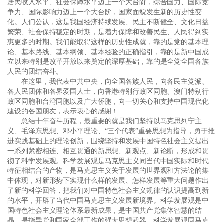
居民收入水平、社会保障水平迈上一个大台阶，综合国力、国际竞
争力、国际影响力迈上一个大台阶，国家面貌发生新的历史性变
化。人们公认，这是我国经济持续发展、民主不断健全、文化日益
繁荣、社会保持稳定的时期，是着力保障和改善民生、人民得到实
惠更多的时期。我们能取得这样的历史性成就，靠的是党的基本理
论、基本路线、基本纲领、基本经验的正确指引，靠的是新中国成
立以来特别是改革开放以来奠定的深厚基础，靠的是全党全国各族
人民的团结奋斗。
在这里，我代表中共中央，向全国各族人民，向各民主党派、
各人民团体和各界爱国人士，向香港特别行政区同胞、澳门特别行
政区同胞和台湾同胞以及广大侨胞，向一切关心和支持中国现代化
建设的各国朋友，表示衷心的感谢！
总结十年奋斗历程，最重要的就是我们坚持以马克思列宁主
义、毛泽东思想、邓小平理论、“三个代表”重要思想为指导，勇于推
进实践基础上的理论创新，围绕坚持和发展中国特色社会主义提出
一系列紧密相连、相互贯通的新思想、新观点、新论断，形成和贯
彻了科学发展观。科学发展观是马克思主义同当代中国实际和时代
特征相结合的产物，是马克思主义关于发展的世界观和方法论的集
中体现，对新形势下实现什么样的发展、怎样发展等重大问题作出
了新的科学回答，把我们对中国特色社会主义规律的认识提高到新
的水平，开辟了当代中国马克思主义发展新境界。科学发展观是中
国特色社会主义理论体系最新成果，是中国共产党集体智慧的结
晶，是指导党和国家全部工作的强大思想武器。科学发展观同马克