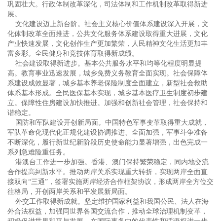
巩固壮大。行政体制改革深化，司法体制和工作机制改革取得新进
展。
文化建设迈上新台阶。社会主义核心价值体系建设深入开展，文
化体制改革全面推进，公共文化服务体系建设取得重大进展，文化
产业快速发展，文化创作生产更加繁荣，人民精神文化生活更加丰
富多彩。全民健身和竞技体育取得新成绩。
社会建设取得新进步。基本公共服务水平和均等化程度明显提
高。教育事业迅速发展，城乡免费义务教育全面实现。社会保障体
系建设成效显著，城乡基本养老保险制度全面建立，新型社会救助
体系基本形成。全民医保基本实现，城乡基本医疗卫生制度初步建
立。保障性住房建设加快推进。加强和创新社会管理，社会保持和
谐稳定。
国防和军队建设开创新局面。中国特色军事变革取得重大成就，
军队革命化现代化正规化建设协调推进、全面加强，军事斗争准备
不断深化，履行新世纪新阶段历史使命能力显著增强，出色完成一
系列急难险重任务。
港澳台工作进一步加强。香港、澳门保持繁荣稳定，同内地交流
合作提高到新水平。推动两岸关系实现重大转折，实现两岸全面直
接双向“三通”，签署实施两岸经济合作框架协议，形成两岸全方位交
往格局，开创两岸关系和平发展新局面。
外交工作取得新成就。坚定维护国家利益和我国公民、法人在海
外合法权益，加强同世界各国交流合作，推动全球治理机制变革，