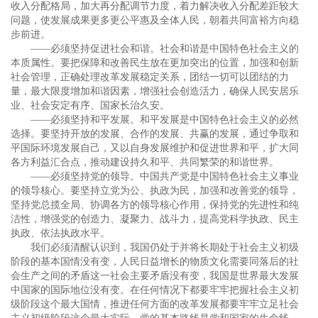
收入分配格局，加大再分配调节力度，着力解决收入分配差距较大
问题，使发展成果更多更公平惠及全体人民，朝着共同富裕方向稳
步前进。
——必须坚持促进社会和谐。社会和谐是中国特色社会主义的
本质属性。要把保障和改善民生放在更加突出的位置，加强和创新
社会管理，正确处理改革发展稳定关系，团结一切可以团结的力
量，最大限度增加和谐因素，增强社会创造活力，确保人民安居乐
业、社会安定有序、国家长治久安。
——必须坚持和平发展。和平发展是中国特色社会主义的必然
选择。要坚持开放的发展、合作的发展、共赢的发展，通过争取和
平国际环境发展自己，又以自身发展维护和促进世界和平，扩大同
各方利益汇合点，推动建设持久和平、共同繁荣的和谐世界。
——必须坚持党的领导。中国共产党是中国特色社会主义事业
的领导核心。要坚持立党为公、执政为民，加强和改善党的领导，
坚持党总揽全局、协调各方的领导核心作用，保持党的先进性和纯
洁性，增强党的创造力、凝聚力、战斗力，提高党科学执政、民主
执政、依法执政水平。
我们必须清醒认识到，我国仍处于并将长期处于社会主义初级
阶段的基本国情没有变，人民日益增长的物质文化需要同落后的社
会生产之间的矛盾这一社会主要矛盾没有变，我国是世界最大发展
中国家的国际地位没有变。在任何情况下都要牢牢把握社会主义初
级阶段这个最大国情，推进任何方面的改革发展都要牢牢立足社会