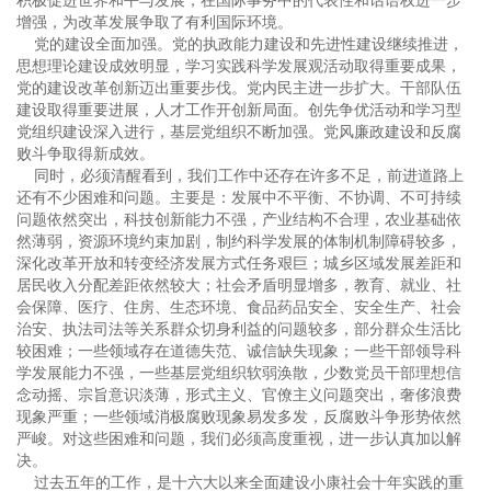
积极促进世界和平与发展，在国际事务中的代表性和话语权进一步
增强，为改革发展争取了有利国际环境。
党的建设全面加强。党的执政能力建设和先进性建设继续推进，
思想理论建设成效明显，学习实践科学发展观活动取得重要成果，
党的建设改革创新迈出重要步伐。党内民主进一步扩大。干部队伍
建设取得重要进展，人才工作开创新局面。创先争优活动和学习型
党组织建设深入进行，基层党组织不断加强。党风廉政建设和反腐
败斗争取得新成效。
同时，必须清醒看到，我们工作中还存在许多不足，前进道路上
还有不少困难和问题。主要是：发展中不平衡、不协调、不可持续
问题依然突出，科技创新能力不强，产业结构不合理，农业基础依
然薄弱，资源环境约束加剧，制约科学发展的体制机制障碍较多，
深化改革开放和转变经济发展方式任务艰巨；城乡区域发展差距和
居民收入分配差距依然较大；社会矛盾明显增多，教育、就业、社
会保障、医疗、住房、生态环境、食品药品安全、安全生产、社会
治安、执法司法等关系群众切身利益的问题较多，部分群众生活比
较困难；一些领域存在道德失范、诚信缺失现象；一些干部领导科
学发展能力不强，一些基层党组织软弱涣散，少数党员干部理想信
念动摇、宗旨意识淡薄，形式主义、官僚主义问题突出，奢侈浪费
现象严重；一些领域消极腐败现象易发多发，反腐败斗争形势依然
严峻。对这些困难和问题，我们必须高度重视，进一步认真加以解
决。
过去五年的工作，是十六大以来全面建设小康社会十年实践的重