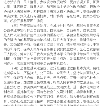
进政治协商、民主监督、参政议政制度建设，更好协调关系、汇聚
力量、建言献策、服务大局。加强同民主党派的政治协商。把政治
协商纳入决策程序，坚持协商于决策之前和决策之中，增强民主协
商实效性。深入进行专题协商、对口协商、界别协商、提案办理协
商。积极开展基层民主协商。
（三）完善基层民主制度。在城乡社区治理、基层公共事务和
公益事业中实行群众自我管理、自我服务、自我教育、自我监督，
是人民依法直接行使民主权利的重要方式。要健全基层党组织领导
的充满活力的基层群众自治机制，以扩大有序参与、推进信息公
开、加强议事协商、强化权力监督为重点，拓宽范围和途径，丰富
内容和形式，保障人民享有更多更切实的民主权利。全心全意依靠
工人阶级，健全以职工代表大会为基本形式的企事业单位民主管理
制度，保障职工参与管理和监督的民主权利。发挥基层各类组织协
同作用，实现政府管理和基层民主有机结合。
（四）全面推进依法治国。法治是治国理政的基本方式。要推
进科学立法、严格执法、公正司法、全民守法，坚持法律面前人人
平等，保证有法必依、执法必严、违法必究。完善中国特色社会主
义法律体系，加强重点领域立法，拓展人民有序参与立法途径。推
进依法行政，切实做到严格规范公正文明执法。进一步深化司法体
制改革，坚持和完善中国特色社会主义司法制度，确保审判机关、
检察机关依法独立公正行使审判权、检察权。深入开展法制宣传教
育，弘扬社会主义法治精神，树立社会主义法治理念，增强全社会