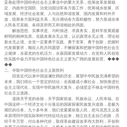
妥善处理中国特色社会主义事业中的重大关系，统筹改革发展稳
定、内政外交国防、治党治国治军各方面工作，统筹城乡发展、区
域发展、经济社会发展、人与自然和谐发展、国内发展和对外开
放，统筹各方面利益关系，充分调动各方面积极性，努力形成全体
人民各尽其能、各得其所而又和谐相处的局面。
解放思想、实事求是、与时俱进、求真务实，是科学发展观最
鲜明的精神实质。实践发展永无止境，认识真理永无止境，理论创
新永无止境。全党一定要勇于实践、勇于变革、勇于创新，把握时
代发展要求，顺应人民共同愿望，不懈探索和把握中国特色社会主
义规律，永葆党的生机活力，永葆国家发展动力，在党和人民创造
性实践中奋力开拓中国特色社会主义更为广阔的发展前景。◆◆◆
◆◆
二、夺取中国特色社会主义新胜利
回首近代以来中国波澜壮阔的历史，展望中华民族充满希望的
未来，我们得出一个坚定的结论：全面建成小康社会，加快推进社
会主义现代化，实现中华民族伟大复兴，必须坚定不移走中国特色
社会主义道路。
道路关乎党的命脉，关乎国家前途、民族命运、人民幸福。在
中国这样一个经济文化十分落后的国家探索民族复兴道路，是极为
艰巨的任务。九十多年来，我们党紧紧依靠人民，把马克思主义基
本原理同中国实际和时代特征结合起来，独立自主走自己的路，历
经千辛万苦，付出各种代价，取得革命建设改革伟大胜利，开创和