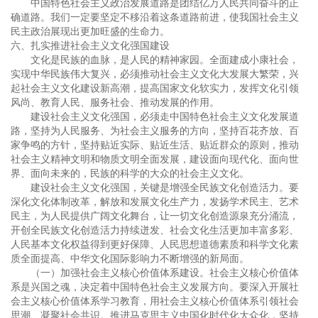
中国特色社会主义政治发展道路是团结亿万人民共同奋斗的正
确道路。我们一定要坚定不移沿着这条道路前进，使我国社会主义
民主政治展现出更加旺盛的生命力。
六、扎实推进社会主义文化强国建设
文化是民族的血脉，是人民的精神家园。全面建成小康社会，
实现中华民族伟大复兴，必须推动社会主义文化大发展大繁荣，兴
起社会主义文化建设新高潮，提高国家文化软实力，发挥文化引领
风尚、教育人民、服务社会、推动发展的作用。
建设社会主义文化强国，必须走中国特色社会主义文化发展道
路，坚持为人民服务、为社会主义服务的方向，坚持百花齐放、百
家争鸣的方针，坚持贴近实际、贴近生活、贴近群众的原则，推动
社会主义精神文明和物质文明全面发展，建设面向现代化、面向世
界、面向未来的，民族的科学的大众的社会主义文化。
建设社会主义文化强国，关键是增强全民族文化创造活力。要
深化文化体制改革，解放和发展文化生产力，发扬学术民主、艺术
民主，为人民提供广阔文化舞台，让一切文化创造源泉充分涌流，
开创全民族文化创造活力持续迸发、社会文化生活更加丰富多彩、
人民基本文化权益得到更好保障、人民思想道德素质和科学文化素
质全面提高、中华文化国际影响力不断增强的新局面。
（一）加强社会主义核心价值体系建设。社会主义核心价值体
系是兴国之魂，决定着中国特色社会主义发展方向。要深入开展社
会主义核心价值体系学习教育，用社会主义核心价值体系引领社会
思潮、凝聚社会共识。推进马克思主义中国化时代化大众化，坚持