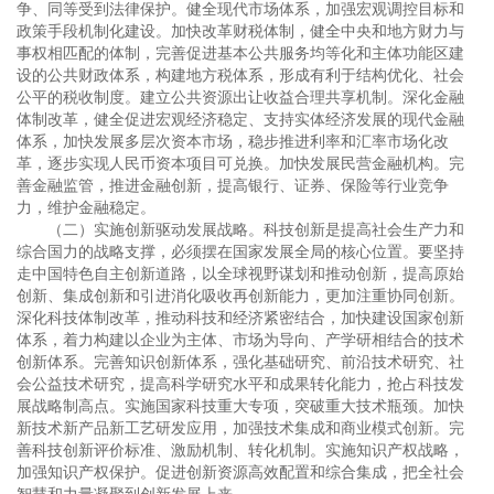
争、同等受到法律保护。健全现代市场体系，加强宏观调控目标和
政策手段机制化建设。加快改革财税体制，健全中央和地方财力与
事权相匹配的体制，完善促进基本公共服务均等化和主体功能区建
设的公共财政体系，构建地方税体系，形成有利于结构优化、社会
公平的税收制度。建立公共资源出让收益合理共享机制。深化金融
体制改革，健全促进宏观经济稳定、支持实体经济发展的现代金融
体系，加快发展多层次资本市场，稳步推进利率和汇率市场化改
革，逐步实现人民币资本项目可兑换。加快发展民营金融机构。完
善金融监管，推进金融创新，提高银行、证券、保险等行业竞争
力，维护金融稳定。
（二）实施创新驱动发展战略。科技创新是提高社会生产力和
综合国力的战略支撑，必须摆在国家发展全局的核心位置。要坚持
走中国特色自主创新道路，以全球视野谋划和推动创新，提高原始
创新、集成创新和引进消化吸收再创新能力，更加注重协同创新。
深化科技体制改革，推动科技和经济紧密结合，加快建设国家创新
体系，着力构建以企业为主体、市场为导向、产学研相结合的技术
创新体系。完善知识创新体系，强化基础研究、前沿技术研究、社
会公益技术研究，提高科学研究水平和成果转化能力，抢占科技发
展战略制高点。实施国家科技重大专项，突破重大技术瓶颈。加快
新技术新产品新工艺研发应用，加强技术集成和商业模式创新。完
善科技创新评价标准、激励机制、转化机制。实施知识产权战略，
加强知识产权保护。促进创新资源高效配置和综合集成，把全社会