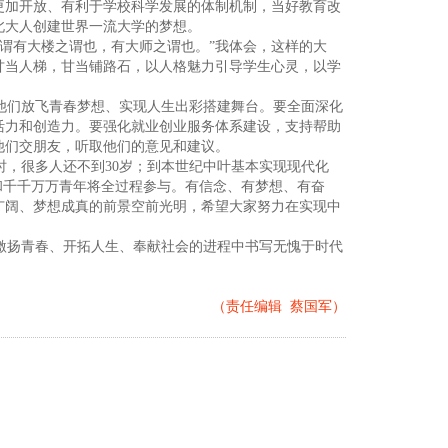
更加开放、有利于学校科学发展的体制机制，当好教育改
北大人创建世界一流大学的梦想。
谓有大楼之谓也，有大师之谓也。”我体会，这样的大
甘当人梯，甘当铺路石，以人格魅力引导学生心灵，以学
他们放飞青春梦想、实现人生出彩搭建舞台。要全面深化
活力和创造力。要强化就业创业服务体系建设，支持帮助
他们交朋友，听取他们的意见和建议。
时，很多人还不到30岁；到本世纪中叶基本实现现代化
们和千千万万青年将全过程参与。有信念、有梦想、有奋
广阔、梦想成真的前景空前光明，希望大家努力在实现中
激扬青春、开拓人生、奉献社会的进程中书写无愧于时代
（责任编辑 蔡国军）