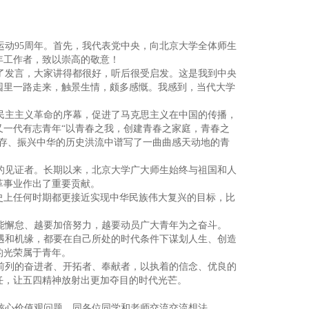
动95周年。首先，我代表党中央，向北京大学全体师生
年工作者，致以崇高的敬意！
了发言，大家讲得都很好，听后很受启发。这是我到中央
园里一路走来，触景生情，颇多感慨。我感到，当代大学
民主主义革命的序幕，促进了马克思主义在中国的传播，
又一代有志青年“以青春之我，创建青春之家庭，青春之
图存、振兴中华的历史洪流中谱写了一曲曲感天动地的青
的见证者。长期以来，北京大学广大师生始终与祖国和人
革事业作出了重要贡献。
史上任何时期都更接近实现中华民族伟大复兴的目标，比
能懈怠、越要加倍努力，越要动员广大青年为之奋斗。
遇和机缘，都要在自己所处的时代条件下谋划人生、创造
的光荣属于青年。
前列的奋进者、开拓者、奉献者，以执着的信念、优良的
任，让五四精神放射出更加夺目的时代光芒。
核心价值观问题，同各位同学和老师交流交流想法。