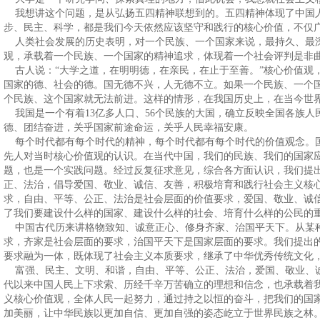
我想讲这个问题，是从弘扬五四精神联想到的。五四精神体现了中国
步、民主、科学，都是我们今天依然应该坚守和践行的核心价值，不仅
人类社会发展的历史表明，对一个民族、一个国家来说，最持久、最
观，承载着一个民族、一个国家的精神追求，体现着一个社会评判是非
古人说：“大学之道，在明明德，在亲民，在止于至善。”核心价值观
国家的德、社会的德。国无德不兴，人无德不立。如果一个民族、一个
个民族、这个国家就无法前进。这样的情形，在我国历史上，在当今世
我国是一个有着13亿多人口、56个民族的大国，确立反映全国各族人
德、团结奋进，关乎国家前途命运，关乎人民幸福安康。
每个时代都有每个时代的精神，每个时代都有每个时代的价值观念。国
先人对当时核心价值观的认识。在当代中国，我们的民族、我们的国家
题，也是一个实践问题。经过反复征求意见，综合各方面认识，我们提
正、法治，倡导爱国、敬业、诚信、友善，积极培育和践行社会主义核
求，自由、平等、公正、法治是社会层面的价值要求，爱国、敬业、诚
了我们要建设什么样的国家、建设什么样的社会、培育什么样的公民的
中国古代历来讲格物致知、诚意正心、修身齐家、治国平天下。从某
求，齐家是社会层面的要求，治国平天下是国家层面的要求。我们提出
要求融为一体，既体现了社会主义本质要求，继承了中华优秀传统文化
富强、民主、文明、和谐，自由、平等、公正、法治，爱国、敬业、
代以来中国人民上下求索、历经千辛万苦确立的理想和信念，也承载着
义核心价值观，全体人民一起努力，通过持之以恒的奋斗，把我们的国
加美丽，让中华民族以更加自信、更加自强的姿态屹立于世界民族之林