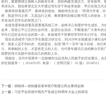
前列，紧紧围绕立德树人的根本任务，加快构建充满活力、富有效率、
革排头兵。我也希望北京大学通过埋头苦干和改革创新，早日实现几代
教师承担着最庄严、最神圣的使命。梅贻琦先生说：“所谓大学者，非
师，既是学问之师，又是品行之师。教师要时刻铭记教书育人的使命，
术造诣开启学生的智慧之门。
各级党委和政府要高度重视高校工作，始终关心和爱护学生成长，为
改革，营造公平公正的社会环境，促进社会流动，不断激发广大青年的
学生们迈好走向社会的第一步。各级领导干部要经常到学生们中去、同
现在在高校学习的大学生都是20岁左右，到2020年全面建成小康社会
时，很多人还不到60岁。也就是说，实现“两个一百年”奋斗目标，你
斗、有奉献的人生，才是有意义的人生。当代青年建功立业的舞台空前
国梦的伟大实践中创造自己的精彩人生。
我相信，当代中国青年一定能够担当起党和人民赋予的历史重任，在
的壮丽篇章！（ 2014/05/05 来源：《 光明日报 》 02 版）20140512
下一篇：
胡锦涛—加快建设基本医疗制度让民众看得起病
上一篇：
习近平在庆祝中国共产党成立95周年大会上的讲话