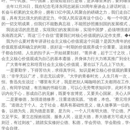
叶。一个民族、一个国家，必须知道自己是谁，是从哪里来的，要到哪
去年12月26日，我在纪念毛泽东同志诞辰120周年座谈会上讲话时说
长奋斗积累的文化养分，拥有13亿中国人民聚合的磅礴之力，我们走自
蕴，具有无比强大的前进定力。中国人民应该有这个信心，每一个中国
的一切文明成果，但我们不能数典忘祖，不能照抄照搬别国的发展模式
我说这话的意思是，实现我们的发展目标，实现中国梦，必须增强道路
东南西北风”。而这“三个自信”需要我们对核心价值观的认定作支撑。◆
我为什么要对青年讲讲社会主义核心价值观这个问题？是因为青年的
价值观形成和确立的时期，抓好这一时期的价值观养成十分重要。这就
子都会扣错。人生的扣子从一开始就要扣好。“凿井者，起于三寸之坎，
会主义核心价值观成为自己的基本遵循，并身体力行大力将其推广到全
广大青年树立和培育社会主义核心价值观，要在以下几点上下功夫。
一是要勤学，下得苦功夫，求得真学问。知识是树立核心价值观的重
说：“非学无以广才，非志无以成学。”大学的青春时光，人生只有一次
恒。鲁迅先生说过：“哪里有天才，我是把别人喝咖啡的工夫都用在工作
点，有同学切磋，有浩瀚的书籍引路，可以心无旁骛求知问学。此时不
识内化于心，形成自己的见解，既要专攻博览，又要关心国家、关心人
二是要修德，加强道德修养，注重道德实践。“德者，本也。”蔡元培
恶。”道德之于个人、之于社会，都具有基础性意义，做人做事第一位
备、以德为先，因为德是首要、是方向，一个人只有明大德、守公德、
立足平实。要立志报效祖国、服务人民，这是大德，养大德者方可成大
则迁，有过则改”，踏踏实实修好公德、私德，学会劳动、学会勤俭，
学会自律。