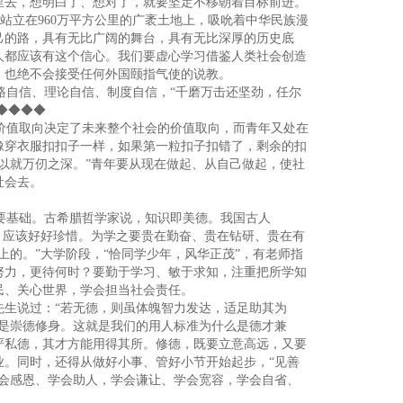
里去，想明白了、想对了，就要坚定不移朝着目标前进。
：站立在960万平方公里的广袤土地上，吸吮着中华民族漫
己的路，具有无比广阔的舞台，具有无比深厚的历史底
人都应该有这个信心。我们要虚心学习借鉴人类社会创造
，也绝不会接受任何外国颐指气使的说教。
自信、理论自信、制度自信，“千磨万击还坚劲，任尔
◆◆◆◆
价值取向决定了未来整个社会的价值取向，而青年又处在
像穿衣服扣扣子一样，如果第一粒扣子扣错了，剩余的扣
以就万仞之深。”青年要从现在做起、从自己做起，使社
社会去。
要基础。古希腊哲学家说，知识即美德。我国古人
，应该好好珍惜。为学之要贵在勤奋、贵在钻研、贵在有
上的。”大学阶段，“恰同学少年，风华正茂”，有老师指
努力，更待何时？要勤于学习、敏于求知，注重把所学知
民、关心世界，学会担当社会责任。
先生说过：“若无德，则虽体魄智力发达，适足助其为
的是崇德修身。这就是我们的用人标准为什么是德才兼
严私德，其才方能用得其所。修德，既要立意高远，又要
业。同时，还得从做好小事、管好小节开始起步，“见善
学会感恩、学会助人，学会谦让、学会宽容，学会自省、