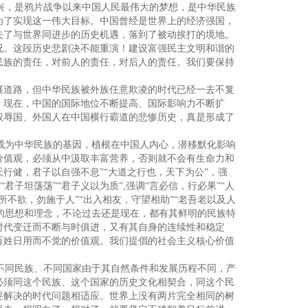
兴，是鸦片战争以来中国人民最伟大的梦想，是中华民族
为了实现这一伟大目标。中国曾经是世界上的经济强国，
失了与世界同进步的历史机遇，落到了被动挨打的境地。
况。这段历史悲剧决不能重演！建设富强民主文明和谐的
民族的责任，对前人的责任，对后人的责任。我们要保持
展道路，但中华民族被外族任意欺凌的时代已经一去不复
。现在，中国的国际地位不断提高、国际影响力不断扩
权辱国、外国人在中国横行霸道的悲惨历史，真是形成了
成为中华民族的基因，植根在中国人内心，潜移默化影响
价值观，必须从中汲取丰富营养，否则就不会有生命力和
“天行健，君子以自强不息”“大道之行也，天下为公”，强
君子坦荡荡”“君子义以为质”,强调“言必信，行必果”“人
己所不欲，勿施于人”“出入相友，守望相助”“老吾老以及人
样的思想和理念，不论过去还是现在，都有其鲜明的民族特
时代变迁而不断与时俱进，又有其自身的连续性和稳定
百姓日用而不觉的价值观。我们提倡的社会主义核心价值
不同民族、不同国家由于其自然条件和发展历程不同，产
必须同这个民族、这个国家的历史文化相契合，同这个民
要解决的时代问题相适应。世界上没有两片完全相同的树