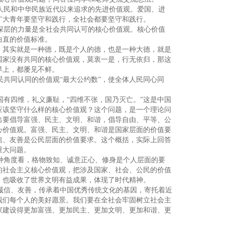
人民和中华民族近代以来追求的先进价值观。爱国、进
广大青年要坚守和践行，全社会都要坚守和践行。
深层的力量是全社会共同认可的核心价值观。核心价值
曲直的价值标准。
，其实就是一种德，既是个人的德，也是一种大德，就是
国家没有共同的核心价值观，莫衷一是，行无依归，那这
界上，都屡见不鲜。
民共同认同的价值观“最大公约数”，使全体人民同心同
有四维，礼义廉耻，“四维不张，国乃灭亡。”这是中国
应该坚守什么样的核心价值观？这个问题，是一个理论问
出要倡导富强、民主、文明、和谐，倡导自由、平等、公
心价值观。富强、民主、文明、和谐是国家层面的价值要
信、友善是公民层面的价值要求。这个概括，实际上回答
重大问题。
种角度看，格物致知、诚意正心、修身是个人层面的要
的社会主义核心价值观，把涉及国家、社会、公民的价值
，也吸收了世界文明有益成果，体现了时代精神。
诚信、友善，传承着中国优秀传统文化的基因，寄托着近
我们每个人的美好愿景。我们要在全社会牢固树立社会主
家建设得更加富强、更加民主、更加文明、更加和谐、更
。