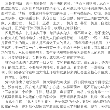
三是要明辨，善于明辨是非，善于决断选择。“学而不思则罔，思而不
能结出果实。面对世界的深刻复杂变化，面对信息时代各种思潮的相互
面对学业、情感、职业选择等多方面的考量，一时有些疑惑、彷徨、失
正确抉择，做到稳重自持、从容自信、坚定自励。要树立正确的世界观
象、人生历程，一切是非、正误、主次，一切真假、善恶、美丑，自然
确选择。正所谓“千淘万漉虽辛苦，吹尽狂沙始到金”。
四是要笃实，扎扎实实干事，踏踏实实做人。道不可坐论，德不能空
内化为人们的精神追求，外化为人们的自觉行动。《礼记》中说：“博学
是肯做工夫的庸人，庸人是不肯做工夫的圣人。”青年有着大好机遇，
三暮四，学一门丢一门，干一行弃一行，无论为学还是创业，都是最忌讳
功的背后，永远是艰辛努力。青年要把艰苦环境作为磨炼自己的机遇，
石。只要坚韧不拔、百折不挠，成功就一定在前方等你。
核心价值观的养成绝非一日之功，要坚持由易到难、由近及远，努力
奉行的信念理念。不要顺利的时候，看山是山、看水是水，一遇挫折，
候，我们都要坚守在中国大地上形成和发展起来的社会主义核心价值观
同学们、老师们！
党中央作出了建设世界一流大学的战略决策，我们要朝着这个目标坚
色。没有特色，跟在他人后面亦步亦趋，依样画葫芦，是不可能办成功
上不会有第二个哈佛、牛津、斯坦福、麻省理工、剑桥，但会有第一个
认真吸收世界上先进的办学治学经验，更要遵循教育规律，扎根中国大
鲁迅先生说：“北大是常为新的，改进运动的先锋，要使中国向着好的
改革的号角，也对深化我国高等教育改革提出了明确要求。现在，关键