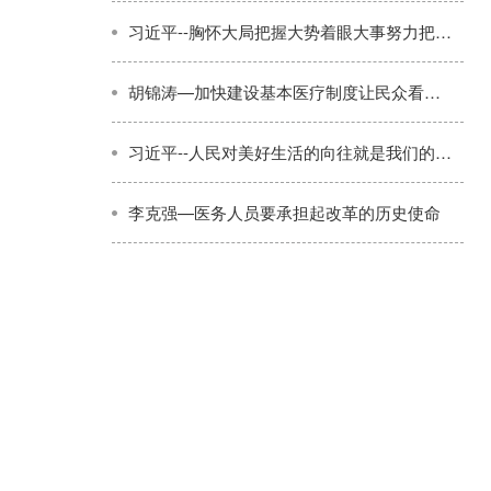
习近平--胸怀大局把握大势着眼大事努力把宣传思想工作做得更好
胡锦涛—加快建设基本医疗制度让民众看得起病
习近平--人民对美好生活的向往就是我们的奋斗目标
李克强—医务人员要承担起改革的历史使命