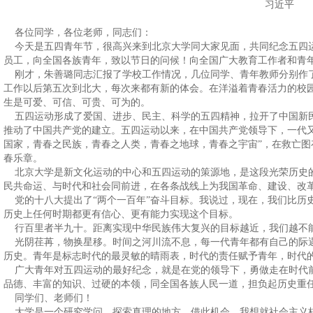
习近平
各位同学，各位老师，同志们：
今天是五四青年节，很高兴来到北京大学同大家见面，共同纪念五四运
员工，向全国各族青年，致以节日的问候！向全国广大教育工作者和青
刚才，朱善璐同志汇报了学校工作情况，几位同学、青年教师分别作
工作以后第五次到北大，每次来都有新的体会。在洋溢着青春活力的校
生是可爱、可信、可贵、可为的。
五四运动形成了爱国、进步、民主、科学的五四精神，拉开了中国新
推动了中国共产党的建立。五四运动以来，在中国共产党领导下，一代
国家，青春之民族，青春之人类，青春之地球，青春之宇宙”，在救亡
春乐章。
北京大学是新文化运动的中心和五四运动的策源地，是这段光荣历史
民共命运、与时代和社会同前进，在各条战线上为我国革命、建设、改
党的十八大提出了“两个一百年”奋斗目标。我说过，现在，我们比历
历史上任何时期都更有信心、更有能力实现这个目标。
行百里者半九十。距离实现中华民族伟大复兴的目标越近，我们越不
光阴荏苒，物换星移。时间之河川流不息，每一代青年都有自己的际
历史。青年是标志时代的最灵敏的晴雨表，时代的责任赋予青年，时代
广大青年对五四运动的最好纪念，就是在党的领导下，勇做走在时代
品德、丰富的知识、过硬的本领，同全国各族人民一道，担负起历史重
同学们、老师们！
大学是一个研究学问、探索真理的地方，借此机会，我想就社会主义