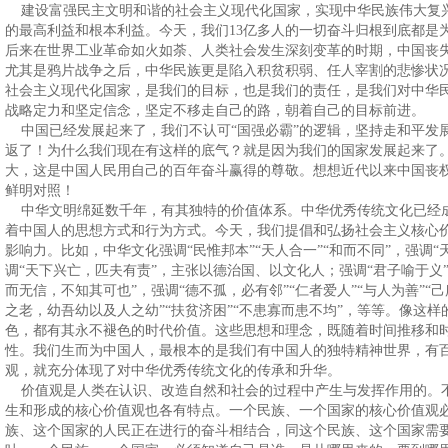
建设富强民主文明和谐的社会主义现代化国家，实现中华民族伟大复
的最高利益和根本利益。今天，我们13亿多人的一切奋斗归根到底都是
后来在世界工业革命如火如荼、人类社会发生深刻变革的时期，中国丧
尤其是鸦片战争之后，中华民族更是陷入积贫积弱、任人宰割的悲惨状
社会主义现代化国家，是我们的目标，也是我们的责任，是我们对中华
战略定力和坚定信念，坚定不移走自己的路，朝着自己的目标前进。
中国已经发展起来了，我们不认可“国强必霸”的逻辑，坚持走和平发
返了！为什么我们现在有这样的底气？就是因为我们的国家发展起来了
大，这是中国人民用自己的百年奋斗赢得的尊敬。想想近代以来中国丧
鲜明对照！
中华文明绵延数千年，有其独特的价值体系。中华优秀传统文化已经
着中国人的思想方式和行为方式。今天，我们提倡和弘扬社会主义核心
影响力。比如，中华文化强调“民惟邦本”“天人合一”“和而不同”，强调
调“天下兴亡，匹夫有责”，主张以德治国、以文化人；强调“君子喻于义”“
而无信，不知其可也”，强调“德不孤，必有邻”“仁者爱人”“与人为善”“
之老，幼吾幼以及人之幼”“扶贫济困”“不患寡而患不均”，等等。像这
色，都有其永不褪色的时代价值。这些思想和理念，既随着时间推移和
性。我们生而为中国人，最根本的是我们有中国人的独特精神世界，有
观，就充分体现了对中华优秀传统文化的传承和升华。
价值观是人类在认识、改造自然和社会的过程中产生与发挥作用的。
生和形成的核心价值观也各有特点。一个民族、一个国家的核心价值观
族、这个国家的人民正在进行的奋斗相结合，同这个民族、这个国家需