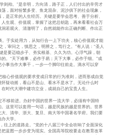
学则殆。”是非明，方向清，路子正，人们付出的辛劳才
激荡，面对纷繁多变、鱼龙混杂、泥沙俱下的社会现象，
落，是正常的人生经历。关键是要学会思考、善于分析、
、人生观、价值观，掌握了这把总钥匙，再来看看社会万
就洞若观火、清澈明了，自然就能作出正确判断、作出正
谈。于实处用力，从知行合一上下功夫，核心价值观才能
之，审问之，慎思之，明辨之，笃行之。”有人说：“圣人
关键是要迈稳步子、夯实根基、久久为功。心浮气躁，朝
的。“天下难事，必作于易；天下大事，必作于细。”成
把小事当作大事干，一步一个脚印往前走。滴水可以穿
把核心价值观的要求变成日常的行为准则，进而形成自觉
就怀疑动摇，看山不是山、看水不是水了。无论什么时
，在时代大潮中建功立业，成就自己的宝贵人生。
定不移前进。办好中国的世界一流大学，必须有中国特
的。这里可以套用一句话，越是民族的越是世界的。世界
北大、清华、浙大、复旦、南大等中国著名学府。我们要
地办大学。
，往上的道路走。”党的十八届三中全会吹响了全面深化
是把蓝图一步步变为现实。全国高等院校要走在教育改革