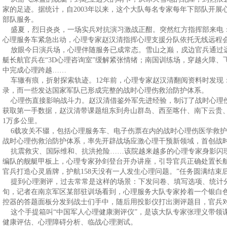
家的足迹。据统计，自2003年以来，这个大队每名专家每年下部队开
部队服务。
盛夏，烈日炎炎，一场实兵对抗演习激战正酣。突然红方指挥部来电
心理服务车紧急出动，心理专家赵汉清指挥心理支援分队依托无线远程
放眼今日演兵场，心理伴随服务已成常态。雪山之巅，戍边官兵通过
艇长航官兵在“3D心理咨询室”缓解紧张情绪；南国训练场，穿越火障
中完成心理跨越……
车辙有痕，折射探索轨迹。12年前，心理专家赵汉清翻阅资料时发现
录，而一些发达国家军队已形成完整的战时心理伤救治防护体系。
心理伤直接影响战斗力。赵汉清借鉴外军先进经验，制订了战时心理
获取第一手数据，赵汉清带课题组东到舟山群岛、西至喀什、南下云贵、
1万多公里。
6载攻关不辍，包括心理服务车、电子伤票在内的战时心理伤医学救护
战时心理伤救治防护体系，率先开辟战场应激心理干预新领域，首创战时
抗震救灾、国际维和、抗洪抢险……该院越来越多的心理专家身影闪现在
编队的舰艇甲板上，心理专家孙剑登台开办讲座，引导官兵正确处置长
官兵打造心灵盾牌，护航158天没有一人发生心理问题。”任务圆满结束
提到心理测评，过去常常是这样的场景：下发问卷、填写选项、统计分
旬，记者在南京军区某部驻训场看到，心理服务大队专家拎着一个银白
控器的答题面板分发到战士们手中，随后用投影仪打出测评题目，官兵
这个手提箱叫“中国军人心理健康测评仪”，是该大队专家张理义带领
健康评估、心理障碍分析、临战心理测试。