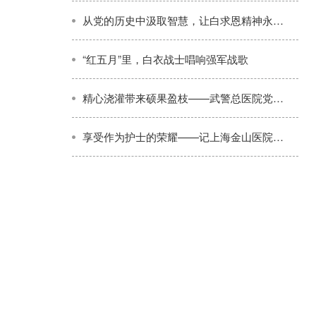
从党的历史中汲取智慧，让白求恩精神永放光芒
“红五月”里，白衣战士唱响强军战歌
精心浇灌带来硕果盈枝——武警总医院党委加强高层次科技人才培养纪实
享受作为护士的荣耀——记上海金山医院护士蔡蕴敏