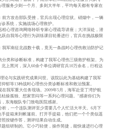
展心理服务少则一个月、多则大半年，平均每天都有专家在
：前方攻击部队受挫，官兵出现心理症状。硝烟中，一辆
会诊系统，实施战场心理救护。
远程心理咨询网络聆听专家心理疏导讲座；大洋深处，潜
、飞跃自我等心理行为训练课目轮番进行，官兵在挑战极限
：我军南征北战数十载，竟无一条战时心理伤救治防护记
伤分类和诊断标准，构建了我军心理伤三级救护框架。为
北上黑河，深入60余个单位调研官兵10万余名，行程达
理论与实践研究成果问世。该院以此为基础构建了我军
抑郁等13种战时心理伤分类诊断标准和救治预案。
我军重大任务现场。2009年5月，海军赴亚丁湾护航
航枯燥孤独、想家苦闷等一系列心理问题。“感谢你们为
后，东海舰队专门致电医院感谢。
析，一个连队测评至少需要几个人忙活大半天。6月下
色手提箱来到帐篷前。打开手提箱，他们把一个个类似遥
对照按键作答，测评结果自动生成。
课题组研制的。它小巧轻便，操作简捷，能快速进行心理