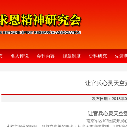
态
名人评说
会刊内容
规章制度
史料研究
先进
让官兵心灵天空
发布日期：2013年0
让官兵心灵天空
——南京军区102医院开展
从游弋深蓝的舰艇，到屹立边关的哨卡；从冰天雪地的北陲，到热浪袭