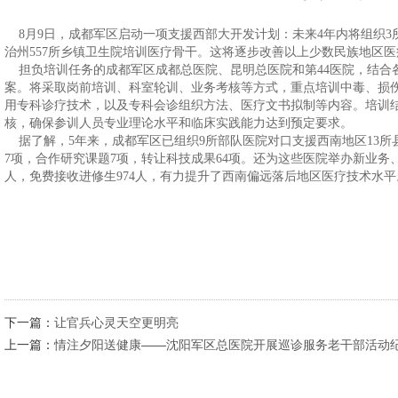
8月9日，成都军区启动一项支援西部大开发计划：未来4年内将组织3
治州557所乡镇卫生院培训医疗骨干。这将逐步改善以上少数民族地区
担负培训任务的成都军区成都总医院、昆明总医院和第44医院，结合
案。将采取岗前培训、科室轮训、业务考核等方式，重点培训中毒、损
用专科诊疗技术，以及专科会诊组织方法、医疗文书拟制等内容。培训
核，确保参训人员专业理论水平和临床实践能力达到预定要求。
据了解，5年来，成都军区已组织9所部队医院对口支援西南地区13所
7项，合作研究课题7项，转让科技成果64项。还为这些医院举办新业务、新
人，免费接收进修生974人，有力提升了西南偏远落后地区医疗技术水平。（201
下一篇：
让官兵心灵天空更明亮
上一篇：
情注夕阳送健康——沈阳军区总医院开展巡诊服务老干部活动