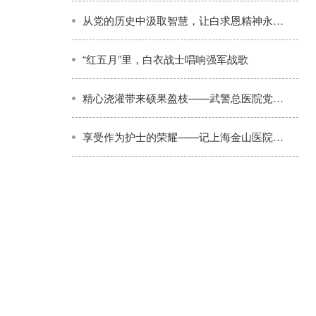
从党的历史中汲取智慧，让白求恩精神永放光芒
“红五月”里，白衣战士唱响强军战歌
精心浇灌带来硕果盈枝——武警总医院党委加强高层次科技人才培养纪实
享受作为护士的荣耀——记上海金山医院护士蔡蕴敏