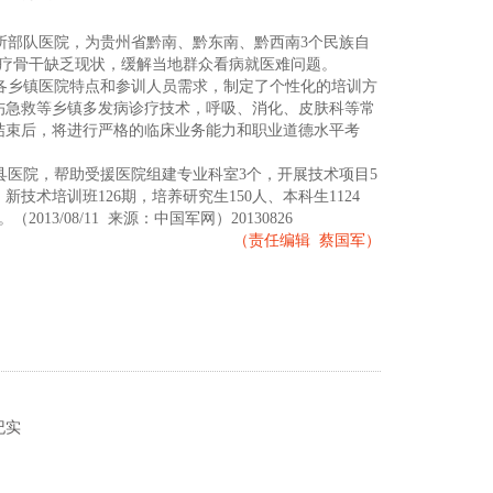
所部队医院，为贵州省黔南、黔东南、黔西南3个民族自
医疗骨干缺乏现状，缓解当地群众看病就医难问题。
各乡镇医院特点和参训人员需求，制定了个性化的培训方
伤急救等乡镇多发病诊疗技术，呼吸、消化、皮肤科等常
结束后，将进行严格的临床业务能力和职业道德水平考
县医院，帮助受援医院组建专业科室3个，开展技术项目5
技术培训班126期，培养研究生150人、本科生1124
3/08/11 来源：中国军网）20130826
（责任编辑 蔡国军）
纪实