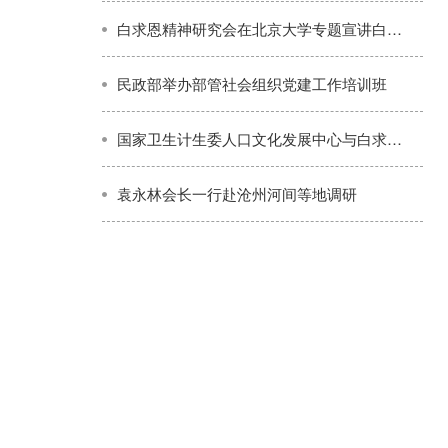
白求恩精神研究会在北京大学专题宣讲白求恩精神
民政部举办部管社会组织党建工作培训班
国家卫生计生委人口文化发展中心与白求恩精神研究会共同探讨白求恩题材创作推介工作
袁永林会长一行赴沧州河间等地调研