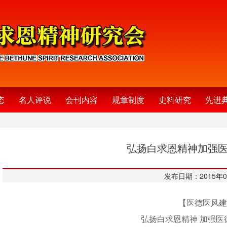
态
名人评说
会刊内容
规章制度
史料研究
先进
弘扬白求恩精神加强
发布日期：2015年0
【医德医风建
弘扬白求恩精神 加强医