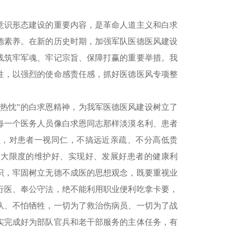
意识形态建设的重要内容，是革命人道主义和白求
德素养。在新的历史时期，加强军队医德医风建设
线筑牢军魂、牢记宗旨、保障打赢的重要举措。我
性，以强烈的使命感责任感，抓好医德医风专项整
热忱”的白求恩精神，为我军医德医风建设树立了
每一个医务人员像白求恩同志那样淡漠名利、患者
员，对患者一视同仁，不搞远近亲疏、不分高低贵
最大限度的维护好、实现好、发展好患者的健康利
识，牢固树立无德不成医的思想观念，既要重视业
行医、奉公守法，绝不能利用职业便利吃拿卡要，
队、不怕牺牲，一切为了救治伤病员、一切为了战
实完成好为部队官兵和老干部服务的主体任务，有