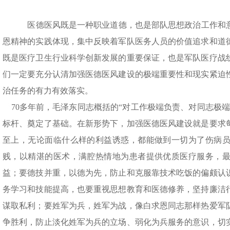
医德医风既是一种职业道德，也是部队思想政治工作和
恩精神的实践体现，集中反映着军队医务人员的价值追求和道
既是医疗卫生行业科学创新发展的重要保证，也是军队医疗战
们一定要充分认清加强医德医风建设的极端重要性和现实紧迫
治任务的有力有效落实。
70多年前，毛泽东同志概括的“对工作极端负责、对同志极端
标杆、奠定了基础。在新形势下，加强医德医风建设就是要求
至上，无论面临什么样的利益诱惑，都能做到一切为了伤病
贱，以精湛的医术，满腔热情地为患者提供优质医疗服务，
益；要德技并重，以德为先，防止和克服靠技术吃饭的偏颇认
务学习和技能提高，也要重视思想教育和医德修养，坚持廉洁
谋取私利；要姓军为兵，姓军为战，像白求恩同志那样热爱军
争胜利，防止淡化姓军为兵的立场、弱化为兵服务的意识，切