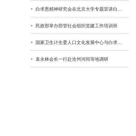
白求恩精神研究会在北京大学专题宣讲白求恩精神
民政部举办部管社会组织党建工作培训班
国家卫生计生委人口文化发展中心与白求恩精神研究会共同探讨白求恩题材创作推介工作
袁永林会长一行赴沧州河间等地调研