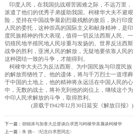
印度人民，在我国抗战艰苦困难之际，不远万里，
派遣了他们的优秀子弟援助我国。柯棣华大夫不避艰
险，坚持在中国战争最剧烈最残酷的敌后，执行印度
人民的委托，这种崇高的国际主义和献身精神，是印
度民族精神的伟大表现，值得一切反法西斯人民、一
切殖民地半殖民地人民珍重与发扬的。世界反法西斯
战争的胜利，亚洲人民的解放，无疑地要依靠人民的
这种团结一致的斗争，才能得到。
柯棣华大夫己为反法西斯、为中国民族与印度民族
的解放而牺牲了。他的遗体，将与千万烈士一道埋葬
于中国的土地上，他的精神将永远活在中国人民的心
中，无数的战士，将补充到他的岗位上，继续这个为
中印人民求解放的斗争，取得胜利。
(原载于I942年I2月30日延安《解放日报》)
下一篇：
胡锦涛与加拿大总督谈白求恩与柯棣华亲属谈柯棣华
上一篇：
朱 德--〈纪念白求恩同志〉