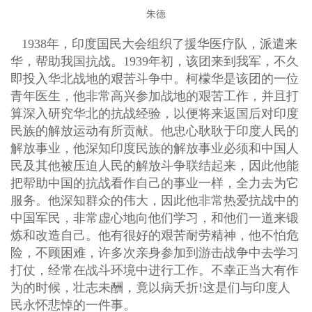
朱德
1938年，印度国民大会组织了援华医疗队，派遣来
华，帮助我国抗战。1939年初，该团来到我军，不久
即投入华北战地的艰苦斗争中。柯檬华是该团的一位
青年医生，他非常高兴参加战地的艰苦工作，并且打
算深入研究华北的抗战经验，以便将来返国后对印度
民族的解放运动有所贡献。他忠心耿耿于印度人民的
解放事业，他深知印度民族的解放事业必须和中国人
民及其他被压迫人民的解放斗争联结起来，因此他能
把帮助中国的抗战看作自己的事业一样，全力去为它
服务。他深知群众的伟大，因此他非常热爱抗战中的
中国军民，非常虚心地向他们学习，和他们一道来锻
炼和改造自己。他有很好的艰苦耐劳精神，他不怕危
险，不顾困难，许多次亲身参加到游击战争中去学习
打仗，经常在战斗环境中进行工作。不幸正当大有作
为的时候，壮志未酬，竟以病夭折!这是们与印度人
民永怀悲悼的一件事。