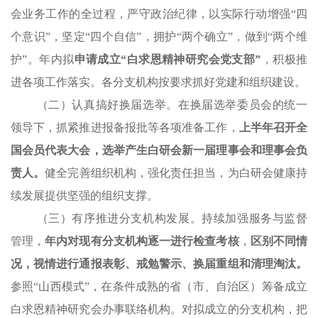
会业务工作的全过程，严守政治纪律，以实际行动增强“四
个意识”，坚定“四个自信”，拥护“两个确立”，做到“两个维
护”。年内拟
申请成立“白求恩精神研究会党支部”
，积极推
进各项工作落实。各分支机构按要求抓好党建和组织建设。
（二）认真搞好换届选举。在换届选举委员会的统一
领导下，抓紧推进报备报批等各项准备工作，
上半年召开全
国会员代表大会，选举产生白研会新一届理事会和理事会负
责人
。
健全完善组织机构，强化责任担当，为白研会健康持
续发展提供坚强的组织支撑。
（三）有序推进分支机构发展。持续加强服务与监督
管理，
年内对现有分支机构逐一进行检查考核
，
区别不同情
况，视情进行
通报
表彰、戒勉警示、换届重组和清理淘汰。
参照“山西模式”，在条件成熟的省（市、自治区）筹备成立
白求恩精神研究会办事联络机构。对拟成立的分支机构，把