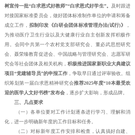
树宣传一批“白求恩式好教师”“白求恩式好学生”。
及时跟进
对接国家标准委员会，做好团体标准制作单位的申请和筹备
成立工作，
拟制印发《白研会团体标准管理办法(试行)》
，
为推动医疗卫生行业以及大健康行业自主创新发挥积极作
用。会同中共第一个农村党支部研究会、董必武思想研究
会、聂荣臻教育促进会、中国战略与管理研究会、志愿军研
究会等社会团体及相关机构，
积极推进
国家新职业大典建议
项目“党建辅导员”的申报工作
，争取早日通过评审验收。组
织筹划第一届白求恩精神研究会
推荐2025年度“10本最受欢
迎的医学人文好书榜”发布会
，逐步扩大影响，形成品牌。
三、几点要求
（一）各单位要对工作计划逐条进行学习、理解和消
化，进一步明确新年度的工作目标和任务。
（二）对标新年度工作安排和检查，认真搞好自建、