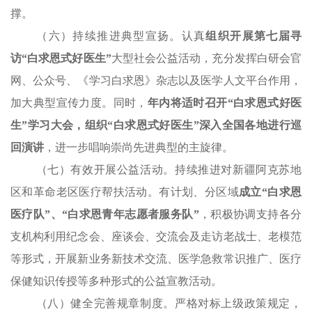
撑。
（六）持续推进典型宣扬。认真
组织开展第七届寻
访“白求恩式好医生”
大型社会公益活动，充分发挥白研会官
网、公众号、《学习白求恩》杂志以及医学人文平台作用，
加大典型宣传力度。同时，
年内将适时召开“白求恩式好医
生”学习大会，组织“白求恩式好医生”深入全国各地进行巡
回演讲
，进一步唱响崇尚先进典型的主旋律。
（七）有效开展公益活动。持续推进对新疆阿克苏地
区和革命老区医疗帮扶活动。有计划、分区域
成立“白求恩
医疗队”、“白求恩青年志愿者服务队”
，积极协调支持各分
支机构利用纪念会、座谈会、交流会及走访老战士、老模范
等形式，开展新业务新技术交流、医学急救常识推广、医疗
保健知识传授等多种形式的公益宣教活动。
（八）健全完善规章制度。严格对标上级政策规定，