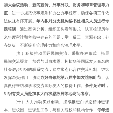
加大会议活动、新闻宣传、外事外联、财务和印章管理等力
度
，进一步规范议事规则和办公办事程序，确保各项工作依
法依规有序开展。
年内拟对分支机构秘书处相关人员进行专
题培训
，通过案例分析、组织回头看等形式，认真梳理历年
来年度审计和考核中存在的问题，举一反三，查漏补缺，补
齐短板，不断提升管理能力和综合治理水平。
（九）积极推动国际民间交流。采取多种形式，拓展
民间交流渠道，加强与以白求恩、柯棣华等国际友人命名的
社会进步组织的联系交流，建立常态化合作交流机制。继续
发挥牵头作用，协助
办好白银坨第八届中加友谊枫叶节
。认
真做好来访和学术交流国际友人的接待工作。
条件允许时，
组织有关人员赴加拿大白求恩故居等地访问考察。
（十）大力推动实践创新。接续推进白求恩精神进课
本、进校园、进课堂工作，与相关院校和机构合作，
每年选