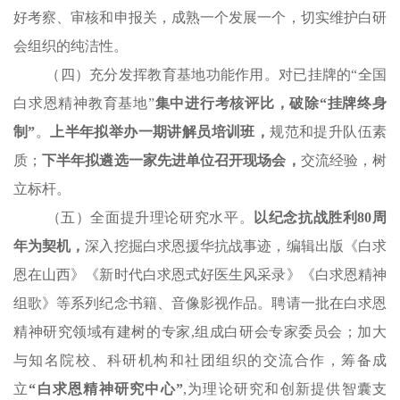
好考察、审核和申报关，成熟一个发展一个，切实维护白研
会组织的纯洁性。
（四）充分发挥教育基地功能作用。对已挂牌的“全国
白求恩精神教育基地”
集中进行考核评比，破除“挂牌终身
制”
。
上半年拟举办一期讲解员培训班，
规范和提升队伍素
质；
下半年拟遴选一家先进单位召开现场会，
交流经验，树
立标杆。
（五）全面提升理论研究水平。
以纪念抗战胜利80周
年为契机，
深入挖掘白求恩援华抗战事迹，编辑出版《白求
恩在山西》《新时代白求恩式好医生风采录》《白求恩精神
组歌》等系列纪念书籍、音像影视作品。聘请一批在白求恩
精神研究领域有建树的专家,组成白研会专家委员会；加大
与知名院校、科研机构和社团组织的交流合作，筹备成
立
“白求恩精神研究
中心
”
,为理论研究和创新提供智囊支