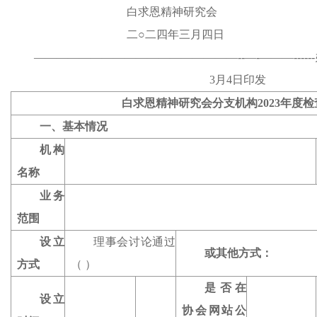
白求恩精神研究会
二○二四年三月四日
——————————————————--—-———-
3月4日印发
白求恩精神研究会分支机构202
3
年度检
一、基本情况
机构
名称
业务
范围
设立
理事会讨论通过
或其他方式：
方式
（ ）
是否在
设立
协会网站公