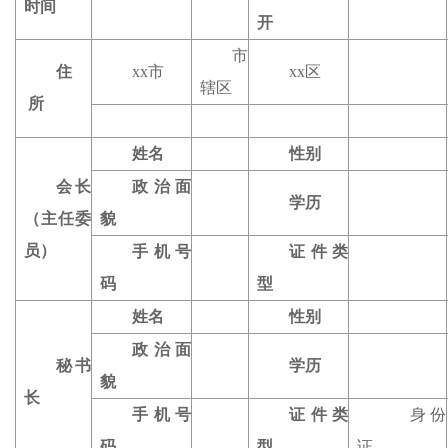
时间
开
市
住
xx市
xx区
辖区
所
姓名
性别
会长
政治面
学历
（主任委
貌
员）
手机号
证件类
码
型
姓名
性别
政治面
秘书
学历
貌
长
手机号
证件类
身份
码
型
证