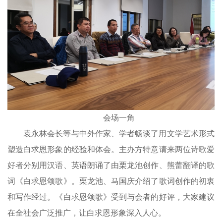
会场一角
袁永林会长等与中外作家、学者畅谈了用文学艺术形式
塑造白求恩形象的经验和体会。主办方特意请来两位诗歌爱
好者分别用汉语、英语朗诵了由栗龙池创作、熊蕾翻译的歌
词《白求恩颂歌》。栗龙池、马国庆介绍了歌词创作的初衷
和写作经过。《白求恩颂歌》受到与会者的好评，大家建议
在全社会广泛推广，让白求恩形象深入人心。