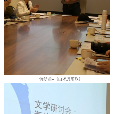
诗朗诵--《白求恩颂歌》