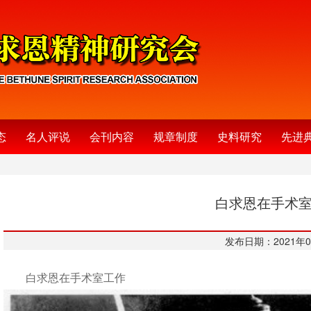
态
名人评说
会刊内容
规章制度
史料研究
先进
白求恩在手术
发布日期：2021年0
白求恩在手术室工作