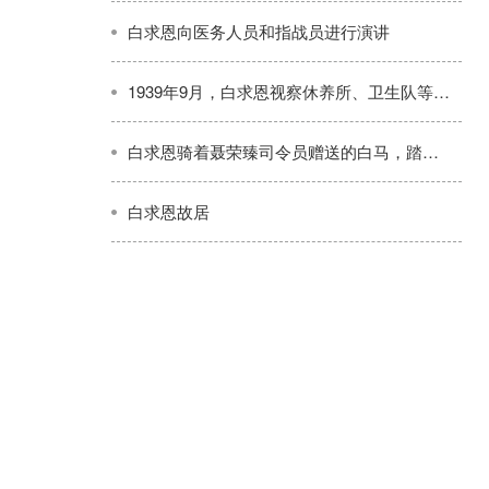
白求恩向医务人员和指战员进行演讲
1939年9月，白求恩视察休养所、卫生队等单位
白求恩骑着聂荣臻司令员赠送的白马，踏遍了晋东、晋西山区和冀中平原
白求恩故居