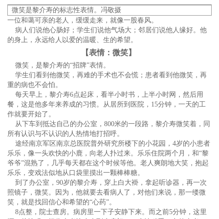
微笑是黎介寿的标志性表情。冯敬摄
一位和蔼可亲的老人，缓缓走来，就像一股春风。
病人们说他心肠好；学生们说他气场大；邻居们说他人缘好。他
的身上，永远给人以爱的温暖、生的希望。
【表情：微笑】
微笑，是黎介寿的“招牌”表情。
学生们看到他微笑，再难的手术也不会慌；患者看到他微笑，再
重的病也不会怕。
每天早上，黎介寿6点起床，看半小时书，上半小时网，然后用
餐，这是他多年来养成的习惯。从居所到医院，15分钟，一天的工
作就要开始了。
从下车到抵达自己的办公室，800米的一段路，黎介寿微笑着，同
所有认识与不认识的人热情地打招呼。
途经南京军区南京总医院普外研究所楼下的小花园，4岁的小患者
乐乐，像一头欢快的小鹿，向老人扑过来。乐乐住院两个月，和“黎
爷爷”混熟了，几乎每天都在这个时候等他。老人爽朗地大笑，抱起
乐乐，变戏法似地从口袋里摸出一颗棒棒糖。
到了办公室，90岁的黎介寿，穿上白大褂，拿起听诊器，再一次
照镜子，微笑。因为，他就要去看病人了，对他们来说，那一缕微
笑，就是找回信心和希望的“心药”。
8点整，院士查房。病房里一下子安静下来。而之前5分钟，这里