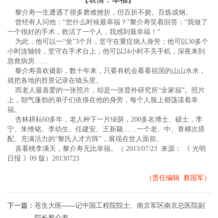
黎介寿一生遭遇了很多磨难挫折，但百折不挠、百炼成钢。
曾经有人问他：“您什么时候最幸福？”黎介寿笑着回答：“我做了
一个很好的手术，救活了一个人，我感到最幸福！”
为此，他可以一“坐”3个月，坚守在重症病人身旁；他可以30多个
小时连轴转，坚守在手术台上；他可以24小时不关手机，深夜来到
急救病房……
黎介寿喜欢摄影，数十年来，只要有机会看看祖国的山山水水，
就把各地的胜景记录在镜头里。
而老人最喜爱的一张照片，却是一张普外研究所“全家福”。照片
上，朝气蓬勃的弟子们依偎在他的身旁，每个人脸上都荡漾着幸
福。
杏林耕耘60多年，老人种下一片绿荫，200多名博士、硕士，李
宁、朱维铭、李幼生、任建安、王新颖……一个老、中、青梯次搭
配、充满活力的“黎氏人才方阵”，展现在世人面前。
喜看桃李满天，黎介寿无比幸福。（ 2013/07/23 来源： 《 光明
日报 》09 版）20130723
（责任编辑 蔡国军）
下一篇：
苍生大医——记中国工程院院士、南京军区南京总医院副
院长黎介寿