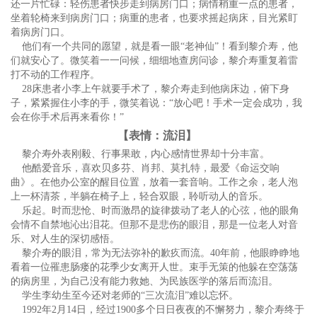
还一片忙碌：轻伤患者快步走到病房门口；病情稍重一点的患者，
坐着轮椅来到病房门口；病重的患者，也要求摇起病床，目光紧盯
着病房门口。
他们有一个共同的愿望，就是看一眼“老神仙”！看到黎介寿，他
们就安心了。微笑着一一问候，细细地查房问诊，黎介寿重复着雷
打不动的工作程序。
28床患者小李上午就要手术了，黎介寿走到他病床边，俯下身
子，紧紧握住小李的手，微笑着说：“放心吧！手术一定会成功，我
会在你手术后再来看你！”
【表情：流泪】
黎介寿外表刚毅、行事果敢，内心感情世界却十分丰富。
他酷爱音乐，喜欢贝多芬、肖邦、莫扎特，最爱《命运交响
曲》。在他办公室的醒目位置，放着一套音响。工作之余，老人泡
上一杯清茶，半躺在椅子上，轻合双眼，聆听动人的音乐。
乐起。时而悲怆、时而激昂的旋律拨动了老人的心弦，他的眼角
会情不自禁地沁出泪花。但那不是悲伤的眼泪，那是一位老人对音
乐、对人生的深切感悟。
黎介寿的眼泪，常为无法弥补的歉疚而流。40年前，他眼睁睁地
看着一位罹患肠瘘的花季少女离开人世。束手无策的他躲在空荡荡
的病房里，为自己没有能力救她、为民族医学的落后而流泪。
学生李幼生至今还对老师的“三次流泪”难以忘怀。
1992年2月14日，经过1900多个日日夜夜的不懈努力，黎介寿终于