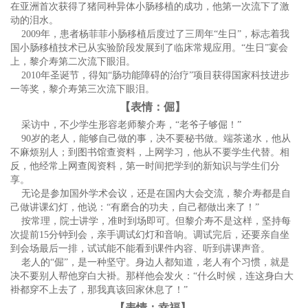
在亚洲首次获得了猪同种异体小肠移植的成功，他第一次流下了激
动的泪水。
2009年，患者杨菲菲小肠移植后度过了三周年“生日”，标志着我
国小肠移植技术已从实验阶段发展到了临床常规应用。“生日”宴会
上，黎介寿第二次流下眼泪。
2010年圣诞节，得知“肠功能障碍的治疗”项目获得国家科技进步
一等奖，黎介寿第三次流下眼泪。
【表情：倔】
采访中，不少学生形容老师黎介寿，“老爷子够倔！”
90岁的老人，能够自己做的事，决不要秘书做。端茶递水，他从
不麻烦别人；到图书馆查资料，上网学习，他从不要学生代替。相
反，他经常上网查阅资料，第一时间把学到的新知识与学生们分
享。
无论是参加国外学术会议，还是在国内大会交流，黎介寿都是自
己做讲课幻灯，他说：“有磨合的功夫，自己都做出来了！”
按常理，院士讲学，准时到场即可。但黎介寿不是这样，坚持每
次提前15分钟到会，亲手调试幻灯和音响。调试完后，还要亲自坐
到会场最后一排，试试能不能看到课件内容、听到讲课声音。
老人的“倔”，是一种坚守。身边人都知道，老人有个习惯，就是
决不要别人帮他穿白大褂。那样他会发火：“什么时候，连这身白大
褂都穿不上去了，那我真该回家休息了！”
【表情：幸福】