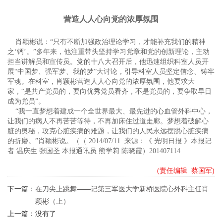
营造人人心向党的浓厚氛围
肖颖彬说：“只有不断加强政治理论学习，才能补充我们的精神
之‘钙’。”多年来，他注重带头坚持学习党章和党的创新理论，主动
担当讲解员和宣传员。党的十八大召开后，他迅速组织科室人员开
展“中国梦、强军梦、我的梦”大讨论，引导科室人员坚定信念、铸牢
军魂。在科室，肖颖彬营造人人心向党的浓厚氛围，他要求大
家，“是共产党员的，要向优秀党员看齐，不是党员的，要争取早日
成为党员”。
“我一直梦想着建成一个全世界最大、最先进的心血管外科中心，
让我们的病人不再苦苦等待，不再加床住过道走廊。梦想着破解心
脏的奥秘，攻克心脏疾病的难题，让我们的人民永远摆脱心脏疾病
的折磨。”肖颖彬说。（（ 2014/07/11 来源：《 光明日报 》本报记
者 温庆生 张国圣 本报通讯员 熊学莉 陈晓霞）201407114
(责任编辑 蔡国军)
下一篇：
在刀尖上跳舞——记第三军医大学新桥医院心外科主任肖
颖彬（上）
上一篇：
没有了