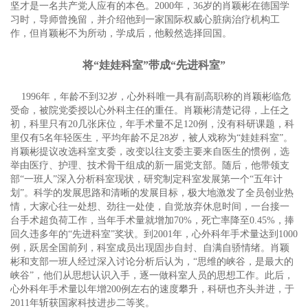
坚才是一名共产党人应有的本色。2000年，36岁的肖颖彬在德国学
习时，导师曾挽留，并介绍他到一家国际权威心脏病治疗机构工
作，但肖颖彬不为所动，学成后，他毅然选择回国。
将“娃娃科室”带成“先进科室”
1996年，年龄不到32岁，心外科唯一具有副高职称的肖颖彬临危
受命，被院党委授以心外科主任的重任。肖颖彬清楚记得，上任之
初，科里只有20几张床位，年手术量不足120例，没有科研课题，科
里仅有5名年轻医生，平均年龄不足28岁，被人戏称为“娃娃科室”。
肖颖彬提议改选科室支委，改变以往支委主要来自医生的惯例，选
举由医疗、护理、技术骨干组成的新一届党支部。随后，他带领支
部“一班人”深入分析科室现状，研究制定科室发展第一个“五年计
划”。科学的发展思路和清晰的发展目标，极大地激发了全员创业热
情，大家心往一处想、劲往一处使，自觉放弃休息时间，一台接一
台手术超负荷工作，当年手术量就增加70%，死亡率降至0.45%，捧
回久违多年的“先进科室”奖状。到2001年，心外科年手术量达到1000
例，跃居全国前列，科室成员出现固步自封、自满自骄情绪。肖颖
彬和支部一班人经过深入讨论分析后认为，“思维的峡谷，是最大的
峡谷”，他们从思想认识入手，逐一做科室人员的思想工作。此后，
心外科年手术量以年增200例左右的速度攀升，科研也齐头并进，于
2011年斩获国家科技进步二等奖。