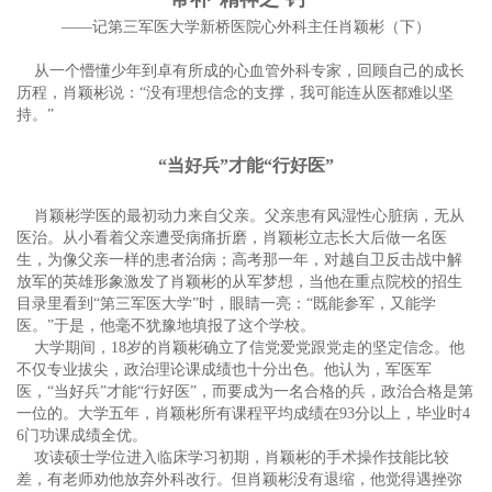
——记第三军医大学新桥医院心外科主任肖颖彬（下）
从一个懵懂少年到卓有所成的心血管外科专家，回顾自己的成长
历程，肖颖彬说：“没有理想信念的支撑，我可能连从医都难以坚
持。”
“当好兵”才能“行好医”
肖颖彬学医的最初动力来自父亲。父亲患有风湿性心脏病，无从
医治。从小看着父亲遭受病痛折磨，肖颖彬立志长大后做一名医
生，为像父亲一样的患者治病；高考那一年，对越自卫反击战中解
放军的英雄形象激发了肖颖彬的从军梦想，当他在重点院校的招生
目录里看到“第三军医大学”时，眼睛一亮：“既能参军，又能学
医。”于是，他毫不犹豫地填报了这个学校。
大学期间，18岁的肖颖彬确立了信党爱党跟党走的坚定信念。他
不仅专业拔尖，政治理论课成绩也十分出色。他认为，军医军
医，“当好兵”才能“行好医”，而要成为一名合格的兵，政治合格是第
一位的。大学五年，肖颖彬所有课程平均成绩在93分以上，毕业时4
6门功课成绩全优。
攻读硕士学位进入临床学习初期，肖颖彬的手术操作技能比较
差，有老师劝他放弃外科改行。但肖颖彬没有退缩，他觉得遇挫弥