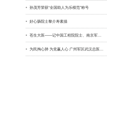
孙茂芳荣获“全国助人为乐模范”称号
好心肠院士黎介寿素描
苍生大医——记中国工程院院士、南京军区南京总医院副院长黎介寿
为民掏心肺 为党赢人心 广州军区武汉总医院政委刘铁桥被群众誉为好人亲人恩人