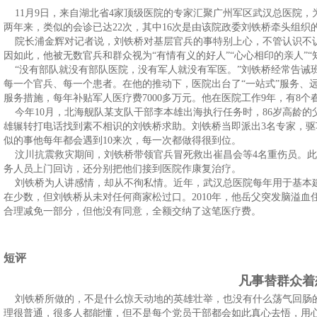
11月9日，来自湖北省4家顶级医院的专家汇聚广州军区武汉总医院，
两年来，类似的会诊已达22次，其中16次是由该院政委刘铁桥牵头组织
院长浦金辉对记者说，刘铁桥对基层官兵的事特别上心，不管认识不
因如此，他被无数官兵和群众视为“有情有义的好人”“心心相印的亲人”“
“没有部队就没有部队医院，没有军人就没有军医。”刘铁桥经常告诫
每一个官兵、每一个患者。在他的推动下，医院出台了“一站式”服务、
服务措施，每年补贴军人医疗费7000多万元。他在医院工作9年，有8
今年10月，北海舰队某支队干部李本雄出海执行任务时，86岁高龄的
雄辗转打电话找到素不相识的刘铁桥求助。刘铁桥当即派出3名专家，驱
似的事他每年都会遇到10来次，每一次都做得很到位。
汶川抗震救灾期间，刘铁桥带领官兵冒死救出崔昌会等4名重伤员。此
务人员上门回访，还分别把他们接到医院作康复治疗。
刘铁桥为人讲感情，却从不徇私情。近年，武汉总医院每年用于基本建
在少数，但刘铁桥从未对任何商家松过口。2010年，他岳父突发脑溢血
合理减免一部分，但他没有同意，全额交纳了这笔医疗费。
短评
凡事替群众着
刘铁桥所做的，不是什么惊天动地的英雄壮举，也没有什么荡气回肠
理很普通，很多人都能懂，但不是每个党员干部都会如此真心去悟，用