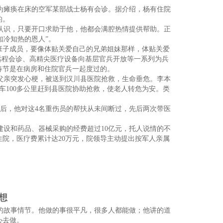
为瘫痪在床的空军某部战士杨有会诊。据介绍，杨有住院
的。
认识，只要开口求助于他，他都会满腔热情提供帮助。正
知冷知热的恩人”。
班子成员，要像体贴关爱自己的兄弟姐妹那样，体贴关爱
远程会诊、高精尖医疗设备向基层官兵开放等一系列为兵
个春节是在病房和住院官兵一起度过的。
父亲突发心梗，被送到汉川县医院抢救，生命垂危。李本
车100多公里赶到县医院协助抢救，使老人转危为安。类
后，他对这4名重伤员的帮扶从未间断过，先后两次带医
设和药品、器械采购的经费超过10亿元，托人说情的不
住院，医疗费累计达20万元，院领导主动提出按军人亲属
想
的故事情节。他做的事很平凡，很多人都能做；他讲的道
心去做。