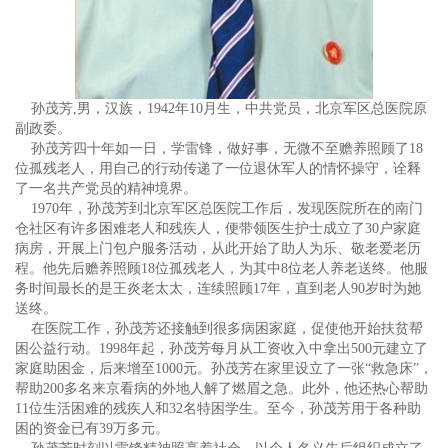
孙茂芳,男，汉族，1942年10月生，中共党员，北京军区总医院原
副政委。
孙茂芳四十年如一日，学雷锋，做好事，无微不至赡养照顾了18
位孤残老人，用自己的行动传递了一位退休军人的情怀操守，诠释
了一名共产党员的精神境界。
1970年，孙茂芳到北京军区总医院工作后，发现医院所在的南门
仓社区有许多困难老人和残疾人，便带领医生护士成立了30户家庭
病房，开展上门包户服务活动，从此开始了助人为乐、敬老爱老历
程。他先后赡养照顾18位孤残老人，为其中8位老人养老送终。他服
务时间最长的是王炎老太太，连续照顾17年，直到老人90岁时为她
送终。
在医院工作，孙茂芳还接触到很多病困家庭，促使他开始扶贫帮
困公益行动。1998年起，孙茂芳每月从工资收入中拿出500元建立了
家庭助困金，后来增至1000元。孙茂芳在家里设立了一张“救急床”，
帮助200多名来京看病的外地人解了燃眉之急。此外，他还热心帮助
11位生活困难的残疾人和32名特困学生。至今，孙茂芳用于各种助
困的资金已有39万多元。